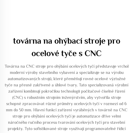
továrna na ohýbací stroje pro
ocelové tyče s CNC
Továrna na CNC stroje pro ohýbání ocelových tyčí představuje vrchol
moderní výroby stavebního vybavení a specializuje se na výrobu
automatizovaných strojů, které přeměňují rovné ocelové výztužné
tyče na přesně zakřivené a úhlové tvary. Tato specializovaná výrobní
zařízení kombinují pokročilou technologii počítačové číselné řízení
(CNC) s robustním strojním inženýrstvím, aby vytvořila stroje
schopné zpracovávat různé průměry ocelových tyčí v rozmezí od 6
mm do 50 mm. Hlavní funkcí zařízení vyráběných v továrně na CNC
stroje pro ohýbání ocelových tyčí je automatizace dříve velmi
náročného ručního procesu tvarování ocelových tyčí pro stavební
projekty. Tyto sofistikované stroje využívají programovatelné řídicí