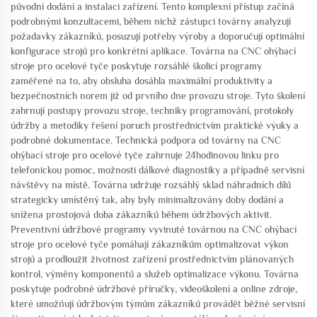
původní dodání a instalaci zařízení. Tento komplexní přístup začíná
podrobnými konzultacemi, během nichž zástupci továrny analyzují
požadavky zákazníků, posuzují potřeby výroby a doporučují optimální
konfigurace strojů pro konkrétní aplikace. Továrna na CNC ohýbací
stroje pro ocelové tyče poskytuje rozsáhlé školicí programy
zaměřené na to, aby obsluha dosáhla maximální produktivity a
bezpečnostních norem již od prvního dne provozu stroje. Tyto školení
zahrnují postupy provozu stroje, techniky programování, protokoly
údržby a metodiky řešení poruch prostřednictvím praktické výuky a
podrobné dokumentace. Technická podpora od továrny na CNC
ohýbací stroje pro ocelové tyče zahrnuje 24hodinovou linku pro
telefonickou pomoc, možnosti dálkové diagnostiky a případně servisní
návštěvy na místě. Továrna udržuje rozsáhlý sklad náhradních dílů
strategicky umístěný tak, aby byly minimalizovány doby dodání a
snížena prostojová doba zákazníků během údržbových aktivit.
Preventivní údržbové programy vyvinuté továrnou na CNC ohýbací
stroje pro ocelové tyče pomáhají zákazníkům optimalizovat výkon
strojů a prodloužit životnost zařízení prostřednictvím plánovaných
kontrol, výměny komponentů a služeb optimalizace výkonu. Továrna
poskytuje podrobné údržbové příručky, videoškolení a online zdroje,
které umožňují údržbovým týmům zákazníků provádět běžné servisní