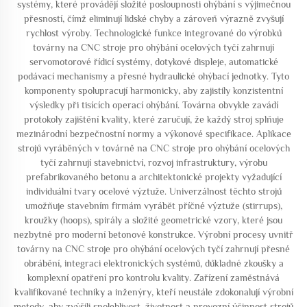
systémy, které provádějí složité posloupnosti ohýbání s výjimečnou
přesností, čímž eliminují lidské chyby a zároveň výrazně zvyšují
rychlost výroby. Technologické funkce integrované do výrobků
továrny na CNC stroje pro ohýbání ocelových tyčí zahrnují
servomotorové řídicí systémy, dotykové displeje, automatické
podávací mechanismy a přesné hydraulické ohýbací jednotky. Tyto
komponenty spolupracují harmonicky, aby zajistily konzistentní
výsledky při tisících operací ohýbání. Továrna obvykle zavádí
protokoly zajištění kvality, které zaručují, že každý stroj splňuje
mezinárodní bezpečnostní normy a výkonové specifikace. Aplikace
strojů vyráběných v továrně na CNC stroje pro ohýbání ocelových
tyčí zahrnují stavebnictví, rozvoj infrastruktury, výrobu
prefabrikovaného betonu a architektonické projekty vyžadující
individuální tvary ocelové výztuže. Univerzálnost těchto strojů
umožňuje stavebním firmám vyrábět příčné výztuže (stirrups),
kroužky (hoops), spirály a složité geometrické vzory, které jsou
nezbytné pro moderní betonové konstrukce. Výrobní procesy uvnitř
továrny na CNC stroje pro ohýbání ocelových tyčí zahrnují přesné
obrábění, integraci elektronických systémů, důkladné zkoušky a
komplexní opatření pro kontrolu kvality. Zařízení zaměstnává
kvalifikované techniky a inženýry, kteří neustále zdokonalují výrobní
metody, aby zvýšili spolehlivost, životnost a provozní účinnost strojů