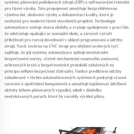
systémy plánování podnikových zdrojů (ERP) a softwarovými řešeními
pro řízení výroby. Tato propojenost umožňuje bezproblémovou
výměnu dat, sledování výroby a dokumentaci kvality, která je
nezbytná pro moderní řízení stavebních projektů. Technologie
automatizace snižuje únavu obsluhy a zvyšuje spokojenost s prací tím,
že odstraňuje opakující se manuální úkoly, a zároveň vytváří
příležitosti pro rozvoj dovedností v oblasti programování a údržby
strojů. Navíc továrna na CNC stroje pro ohýbání ocelových tyčí
zajišťuje, že její systémy automatizace splňují mezinárodní
bezpečnostní normy, včetně mechanizmů nouzového zastavení,
ochranných krytů a bezpečnostních protokolů založených na
principu selhání-bezpečnost (fail-safe). Funkce prediktivní údržby
zabudované v těchto automatizovaných systémech poskytují včasná
varování o opotřebení komponentů a umožňují naplánovat údržbové
aktivity během plánovaných výpadků, nikoli v důsledku
neočekávaných poruch, které by narušily výrobní plány.