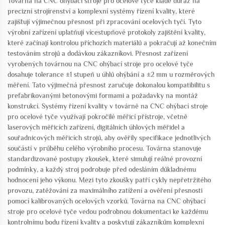
Továrna na CNC ohýbací stroje pro ocelové tyče klade důraz na
precizní strojírenství a komplexní systémy řízení kvality, které
zajišťují výjimečnou přesnost při zpracování ocelových tyčí. Tyto
výrobní zařízení uplatňují vícestupňové protokoly zajištění kvality,
které začínají kontrolou příchozích materiálů a pokračují až konečním
testováním strojů a dodávkou zákazníkovi. Přesnost zařízení
vyrobených továrnou na CNC ohýbací stroje pro ocelové tyče
dosahuje tolerance ±1 stupeň u úhlů ohýbání a ±2 mm u rozměrových
měření. Tato výjimečná přesnost zaručuje dokonalou kompatibilitu s
prefabrikovanými betonovými formami a požadavky na montáž
konstrukcí. Systémy řízení kvality v továrně na CNC ohýbací stroje
pro ocelové tyče využívají pokročilé měřicí přístroje, včetně
laserových měřicích zařízení, digitálních úhlových měřidel a
souřadnicových měřicích strojů, aby ověřily specifikace jednotlivých
součástí v průběhu celého výrobního procesu. Továrna stanovuje
standardizované postupy zkoušek, které simulují reálné provozní
podmínky, a každý stroj podrobuje před odesláním důkladnému
hodnocení jeho výkonu. Mezi tyto zkoušky patří cykly nepřetržitého
provozu, zatěžování za maximálního zatížení a ověření přesnosti
pomocí kalibrovaných ocelových vzorků. Továrna na CNC ohýbací
stroje pro ocelové tyče vedou podrobnou dokumentaci ke každému
kontrolnímu bodu řízení kvality a poskytují zákazníkům komplexní