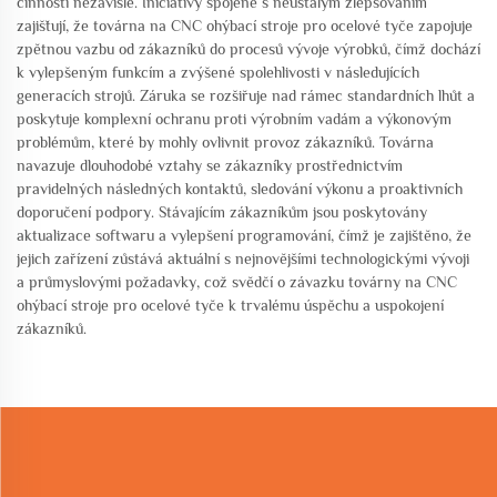
činnosti nezávisle. Iniciativy spojené s neustálým zlepšováním
zajišťují, že továrna na CNC ohýbací stroje pro ocelové tyče zapojuje
zpětnou vazbu od zákazníků do procesů vývoje výrobků, čímž dochází
k vylepšeným funkcím a zvýšené spolehlivosti v následujících
generacích strojů. Záruka se rozšiřuje nad rámec standardních lhůt a
poskytuje komplexní ochranu proti výrobním vadám a výkonovým
problémům, které by mohly ovlivnit provoz zákazníků. Továrna
navazuje dlouhodobé vztahy se zákazníky prostřednictvím
pravidelných následných kontaktů, sledování výkonu a proaktivních
doporučení podpory. Stávajícím zákazníkům jsou poskytovány
aktualizace softwaru a vylepšení programování, čímž je zajištěno, že
jejich zařízení zůstává aktuální s nejnovějšími technologickými vývoji
a průmyslovými požadavky, což svědčí o závazku továrny na CNC
ohýbací stroje pro ocelové tyče k trvalému úspěchu a uspokojení
zákazníků.