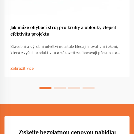
Jak může ohýbací stroj pro kruhy a oblouky zlepšit
efektivitu projektu
Stavební a výrobní odvětví neustále hledají inovativní řešení,
která zvyšují produktivitu a zároveň zachovávají přesnost a
kvalitní standardy. Ohýbací stroj pro kruhy a oblouky
představuje transformační pokrok v oblasti tváření kovů ...
Zobrazit více
Získejte bezplatnou cenovou nabídku