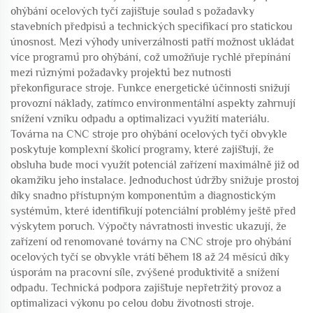
ohýbání ocelových tyčí zajišťuje soulad s požadavky
stavebních předpisů a technických specifikací pro statickou
únosnost. Mezi výhody univerzálnosti patří možnost ukládat
více programů pro ohýbání, což umožňuje rychlé přepínání
mezi různými požadavky projektů bez nutnosti
překonfigurace stroje. Funkce energetické účinnosti snižují
provozní náklady, zatímco environmentální aspekty zahrnují
snížení vzniku odpadu a optimalizaci využití materiálu.
Továrna na CNC stroje pro ohýbání ocelových tyčí obvykle
poskytuje komplexní školicí programy, které zajišťují, že
obsluha bude moci využít potenciál zařízení maximálně již od
okamžiku jeho instalace. Jednoduchost údržby snižuje prostoj
díky snadno přístupným komponentům a diagnostickým
systémům, které identifikují potenciální problémy ještě před
výskytem poruch. Výpočty návratnosti investic ukazují, že
zařízení od renomované továrny na CNC stroje pro ohýbání
ocelových tyčí se obvykle vrátí během 18 až 24 měsíců díky
úsporám na pracovní síle, zvýšené produktivitě a snížení
odpadu. Technická podpora zajišťuje nepřetržitý provoz a
optimalizaci výkonu po celou dobu životnosti stroje.