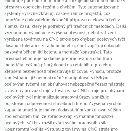
eliminuje potřebu ruční práce a snižuje odpad materiálu díky
přesným operacím řezání a ohýbání. Tyto automatizované
systémy výrazně zkracují časové rámce projektů, což
umožňuje dodavatelům dokončit přípravu ocelových tyčí v
zlomku času, který je potřebný při tradičních metodách. Další
významnou výhodou je zvýšená přesnost, neboť zařízení
vyrobená továrnou na CNC stroje pro ohýbání ocelových tyčí
dosahují tolerance v řádu milimetrů, čímž zajišťují dokonalé
pasování během lití betonu a montáže konstrukcí. Tato
přesnost eliminuje nákladné přepracování a odmítnutí
materiálu, což má přímý dopad na rentabilitu projektu.
Zlepšení bezpečnosti představuje klíčovou výhodu, protože
zaměstnanci již nemusí ručně manipulovat s těžkými
ocelovými tyčemi ani obsluhovat nebezpečné řezací nástroje.
Uzavřený provoz strojů z továrny na CNC stroje pro ohýbání
ocelových tyčí minimalizuje pracovní úrazy a snižuje
pojišťovací odpovědnost stavebních firem. Zvýšená výrobní
kapacita umožňuje malým dodavatelům konkurovat větším
společnostem tím, že zpracovávají významné množství
ocelových tyčí bez rozšiřování svého pracovního síla.
Konzistentní kvalita výstupu z továrny na CNC stroje pro