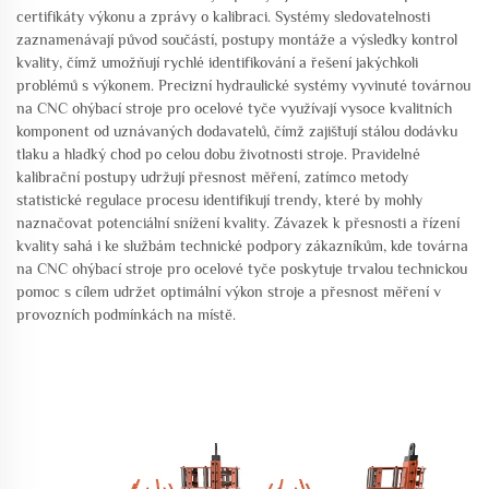
certifikáty výkonu a zprávy o kalibraci. Systémy sledovatelnosti
zaznamenávají původ součástí, postupy montáže a výsledky kontrol
kvality, čímž umožňují rychlé identifikování a řešení jakýchkoli
problémů s výkonem. Precizní hydraulické systémy vyvinuté továrnou
na CNC ohýbací stroje pro ocelové tyče využívají vysoce kvalitních
komponent od uznávaných dodavatelů, čímž zajišťují stálou dodávku
tlaku a hladký chod po celou dobu životnosti stroje. Pravidelné
kalibrační postupy udržují přesnost měření, zatímco metody
statistické regulace procesu identifikují trendy, které by mohly
naznačovat potenciální snížení kvality. Závazek k přesnosti a řízení
kvality sahá i ke službám technické podpory zákazníkům, kde továrna
na CNC ohýbací stroje pro ocelové tyče poskytuje trvalou technickou
pomoc s cílem udržet optimální výkon stroje a přesnost měření v
provozních podmínkách na místě.