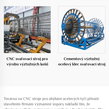
ocelové klece
CNC svařovací stroj pro
Cementový výztužný
výrobu výztužných košů
ocelový klec svařovací stroj
Továrna na CNC stroje pro ohýbání ocelových tyčí přináší
stavebním firmám významné úspory nákladů tím, že