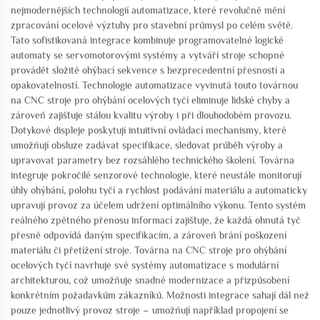
nejmodernějších technologií automatizace, které revolučně mění
zpracování ocelové výztuhy pro stavební průmysl po celém světě.
Tato sofistikovaná integrace kombinuje programovatelné logické
automaty se servomotorovými systémy a vytváří stroje schopné
provádět složité ohýbací sekvence s bezprecedentní přesností a
opakovatelností. Technologie automatizace vyvinutá touto továrnou
na CNC stroje pro ohýbání ocelových tyčí eliminuje lidské chyby a
zároveň zajišťuje stálou kvalitu výroby i při dlouhodobém provozu.
Dotykové displeje poskytují intuitivní ovládací mechanismy, které
umožňují obsluze zadávat specifikace, sledovat průběh výroby a
upravovat parametry bez rozsáhlého technického školení. Továrna
integruje pokročilé senzorové technologie, které neustále monitorují
úhly ohýbání, polohu tyčí a rychlost podávání materiálu a automaticky
upravují provoz za účelem udržení optimálního výkonu. Tento systém
reálného zpětného přenosu informací zajišťuje, že každá ohnutá tyč
přesně odpovídá daným specifikacím, a zároveň brání poškození
materiálu či přetížení stroje. Továrna na CNC stroje pro ohýbání
ocelových tyčí navrhuje své systémy automatizace s modulární
architekturou, což umožňuje snadné modernizace a přizpůsobení
konkrétním požadavkům zákazníků. Možnosti integrace sahají dál než
pouze jednotlivý provoz stroje – umožňují například propojení se