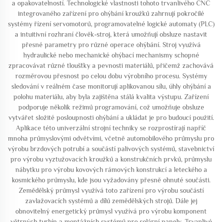
a opakovatelností. Technologické vlastnosti tohoto trvanlivého CNC
integrovaného zařízení pro ohýbání kroužků zahrnují pokročilé
systémy řízení servomotorů, programovatelné logické automaty (PLC)
a intuitivní rozhraní člověk-stroj, která umožňují obsluze nastavit
přesné parametry pro různé operace ohýbání. Stroj využívá
hydraulické nebo mechanické ohýbací mechanismy schopné
zpracovávat různé tloušťky a pevnosti materiálů, přičemž zachovává
rozměrovou přesnost po celou dobu výrobního procesu. Systémy
sledování v reálném čase monitorují aplikovanou sílu, úhly ohýbání a
polohu materiálu, aby byla zajištěna stálá kvalita výstupu. Zařízení
podporuje několik režimů programování, což umožňuje obsluze
vytvářet složité posloupnosti ohýbání a ukládat je pro budoucí použití.
Aplikace této univerzální strojní techniky se rozprostírají napříč
mnoha průmyslovými odvětvími, včetně automobilového průmyslu pro
výrobu brzdových potrubí a součástí palivových systémů, stavebnictví
pro výrobu vyztužovacích kroužků a konstrukčních prvků, průmyslu
nábytku pro výrobu kovových rámových konstrukcí a leteckého a
kosmického průmyslu, kde jsou vyžadovány přesně ohnuté součásti.
Zemědělský průmysl využívá toto zařízení pro výrobu součástí
zavlažovacích systémů a dílů zemědělských strojů. Dále jej
obnovitelný energetický průmysl využívá pro výrobu komponent
větrných turbín a montážních systémů pro solární panely. Trvanlivé