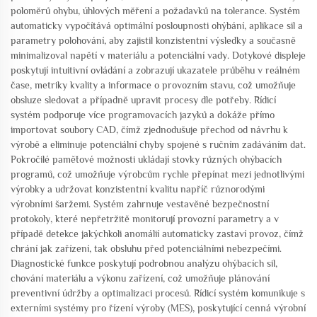
poloměrů ohybu, úhlových měření a požadavků na tolerance. Systém
automaticky vypočítává optimální posloupnosti ohýbání, aplikace sil a
parametry polohování, aby zajistil konzistentní výsledky a současně
minimalizoval napětí v materiálu a potenciální vady. Dotykové displeje
poskytují intuitivní ovládání a zobrazují ukazatele průběhu v reálném
čase, metriky kvality a informace o provozním stavu, což umožňuje
obsluze sledovat a případně upravit procesy dle potřeby. Řídicí
systém podporuje více programovacích jazyků a dokáže přímo
importovat soubory CAD, čímž zjednodušuje přechod od návrhu k
výrobě a eliminuje potenciální chyby spojené s ručním zadáváním dat.
Pokročilé paměťové možnosti ukládají stovky různých ohýbacích
programů, což umožňuje výrobcům rychle přepínat mezi jednotlivými
výrobky a udržovat konzistentní kvalitu napříč různorodými
výrobními šaržemi. Systém zahrnuje vestavěné bezpečnostní
protokoly, které nepřetržitě monitorují provozní parametry a v
případě detekce jakýchkoli anomálií automaticky zastaví provoz, čímž
chrání jak zařízení, tak obsluhu před potenciálními nebezpečími.
Diagnostické funkce poskytují podrobnou analýzu ohýbacích sil,
chování materiálu a výkonu zařízení, což umožňuje plánování
preventivní údržby a optimalizaci procesů. Řídicí systém komunikuje s
externími systémy pro řízení výroby (MES), poskytující cenná výrobní