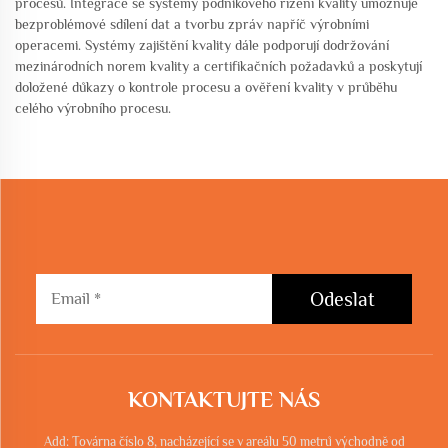
procesů. Integrace se systémy podnikového řízení kvality umožňuje
bezproblémové sdílení dat a tvorbu zpráv napříč výrobními
operacemi. Systémy zajištění kvality dále podporují dodržování
mezinárodních norem kvality a certifikačních požadavků a poskytují
doložené důkazy o kontrole procesu a ověření kvality v průběhu
celého výrobního procesu.
Odeslat
KONTAKTUJTE NÁS
Add: Továrna číslo 8, nacházející se v areálu 50 metrů východně od