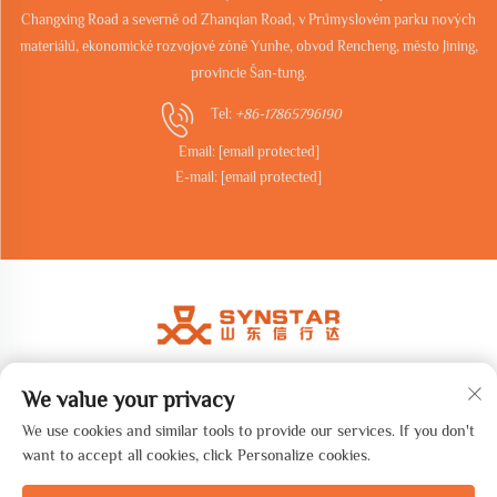
Changxing Road a severně od Zhanqian Road, v Průmyslovém parku nových
materiálů, ekonomické rozvojové zóně Yunhe, obvod Rencheng, město Jining,
provincie Šan-tung.
Tel:
+86-17865796190
Email:
[email protected]
E-mail:
[email protected]
We value your privacy
Copyright © 2026 Shandong synstar Intelligent Technology Co., Ltd.
Všechna práva vyhrazena. -
Zásady ochrany soukromí
We use cookies and similar tools to provide our services. If you don't
want to accept all cookies, click Personalize cookies.