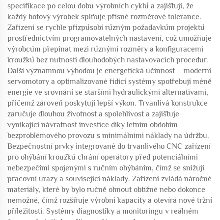
specifikace po celou dobu výrobních cyklů a zajišťují, že
každý hotový výrobek splňuje přísné rozměrové tolerance.
Zařízení se rychle přizpůsobí různým požadavkům projektů
prostřednictvím programovatelných nastavení, což umožňuje
výrobcům přepínat mezi různými rozměry a konfiguracemi
kroužků bez nutnosti dlouhodobých nastavovacích procedur.
Další významnou výhodou je energetická účinnost – moderní
servomotory a optimalizované řídicí systémy spotřebují méně
energie ve srovnání se staršími hydraulickými alternativami,
přičemž zároveň poskytují lepší výkon. Trvanlivá konstrukce
zaručuje dlouhou životnost a spolehlivost a zajišťuje
vynikající návratnost investice díky letním obdobím
bezproblémového provozu s minimálními náklady na údržbu.
Bezpečnostní prvky integrované do trvanlivého CNC zařízení
pro ohýbání kroužků chrání operátory před potenciálními
nebezpečími spojenými s ručním ohýbáním, čímž se snižují
pracovní úrazy a související náklady. Zařízení zvládá náročné
materiály, které by bylo ručně ohnout obtížné nebo dokonce
nemožné, čímž rozšiřuje výrobní kapacity a otevírá nové tržní
příležitosti. Systémy diagnostiky a monitoringu v reálném