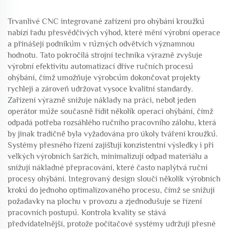
Trvanlivé CNC integrované zařízení pro ohýbání kroužků
nabízí řadu přesvědčivých výhod, které mění výrobní operace
a přinášejí podnikům v různých odvětvích významnou
hodnotu. Tato pokročilá strojní technika výrazně zvyšuje
výrobní efektivitu automatizací dříve ručních procesů
ohýbání, čímž umožňuje výrobcům dokončovat projekty
rychleji a zároveň udržovat vysoce kvalitní standardy.
Zařízení výrazně snižuje náklady na práci, neboť jeden
operátor může současně řídit několik operací ohýbání, čímž
odpadá potřeba rozsáhlého ručního pracovního zálohu, která
by jinak tradičně byla vyžadována pro úkoly tváření kroužků.
Systémy přesného řízení zajišťují konzistentní výsledky i při
velkých výrobních šaržích, minimalizují odpad materiálu a
snižují nákladné přepracování, které často naplýtvá ruční
procesy ohýbání. Integrovaný design sloučí několik výrobních
kroků do jednoho optimalizovaného procesu, čímž se snižují
požadavky na plochu v provozu a zjednodušuje se řízení
pracovních postupů. Kontrola kvality se stává
předvídatelnější, protože počítačové systémy udržují přesné