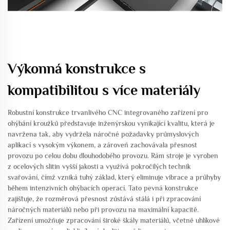
Výkonná konstrukce s
kompatibilitou s více materiály
Robustní konstrukce trvanlivého CNC integrovaného zařízení pro
ohýbání kroužků představuje inženýrskou vynikající kvalitu, která je
navržena tak, aby vydržela náročné požadavky průmyslových
aplikací s vysokým výkonem, a zároveň zachovávala přesnost
provozu po celou dobu dlouhodobého provozu. Rám stroje je vyroben
z ocelových slitin vyšší jakosti a využívá pokročilých technik
svařování, čímž vzniká tuhý základ, který eliminuje vibrace a průhyby
během intenzivních ohýbacích operací. Tato pevná konstrukce
zajišťuje, že rozměrová přesnost zůstává stálá i při zpracování
náročných materiálů nebo při provozu na maximální kapacitě.
Zařízení umožňuje zpracování široké škály materiálů, včetně uhlíkové