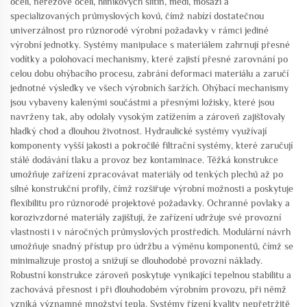
oceli, nerezové oceli, hliníkových slitin, mědi, mosazi a
specializovaných průmyslových kovů, čímž nabízí dostatečnou
univerzálnost pro různorodé výrobní požadavky v rámci jediné
výrobní jednotky. Systémy manipulace s materiálem zahrnují přesné
vodítky a polohovací mechanismy, které zajistí přesné zarovnání po
celou dobu ohýbacího procesu, zabrání deformaci materiálu a zaručí
jednotné výsledky ve všech výrobních šaržích. Ohýbací mechanismy
jsou vybaveny kalenými součástmi a přesnými ložisky, které jsou
navrženy tak, aby odolaly vysokým zatížením a zároveň zajišťovaly
hladký chod a dlouhou životnost. Hydraulické systémy využívají
komponenty vyšší jakosti a pokročilé filtrační systémy, které zaručují
stálé dodávání tlaku a provoz bez kontaminace. Těžká konstrukce
umožňuje zařízení zpracovávat materiály od tenkých plechů až po
silné konstrukční profily, čímž rozšiřuje výrobní možnosti a poskytuje
flexibilitu pro různorodé projektové požadavky. Ochranné povlaky a
korozivzdorné materiály zajišťují, že zařízení udržuje své provozní
vlastnosti i v náročných průmyslových prostředích. Modulární návrh
umožňuje snadný přístup pro údržbu a výměnu komponentů, čímž se
minimalizuje prostoj a snižují se dlouhodobé provozní náklady.
Robustní konstrukce zároveň poskytuje vynikající tepelnou stabilitu a
zachovává přesnost i při dlouhodobém výrobním provozu, při němž
vzniká významné množství tepla. Systémy řízení kvality nepřetržitě