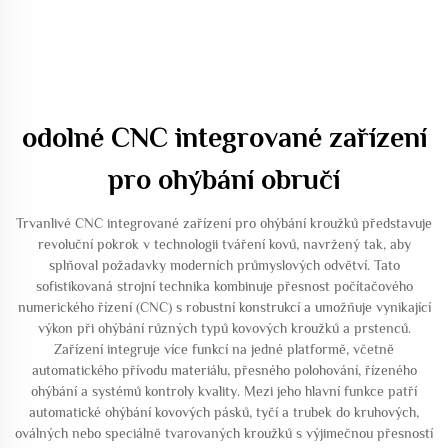
odolné CNC integrované zařízení
pro ohýbání obručí
Trvanlivé CNC integrované zařízení pro ohýbání kroužků představuje
revoluční pokrok v technologii tváření kovů, navržený tak, aby
splňoval požadavky moderních průmyslových odvětví. Tato
sofistikovaná strojní technika kombinuje přesnost počítačového
numerického řízení (CNC) s robustní konstrukcí a umožňuje vynikající
výkon při ohýbání různých typů kovových kroužků a prstenců.
Zařízení integruje více funkcí na jedné platformě, včetně
automatického přívodu materiálu, přesného polohování, řízeného
ohýbání a systémů kontroly kvality. Mezi jeho hlavní funkce patří
automatické ohýbání kovových pásků, tyčí a trubek do kruhových,
oválných nebo speciálně tvarovaných kroužků s výjimečnou přesností