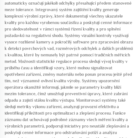
automaticky označují jakékoli odchylky přesahující předem stanovené
meze tolerance. Integrovaný systém zajištění kvality generuje
komplexní výrobní zprávy, které dokumentují všechny ukazatele
kvality pro každou vyrobenou součástku a poskytují cenné informace
pro sledovatelnost v rámci systémů řízení kvality a pro splnění
požadavků na regulativní shodu. Systémy vizuální kontroly využívají
vysoce rozlišené kamery a pokročilý software pro zpracování obrazu
k detekci povrchových vad, rozměrových odchylek a dalších problémů
s kvalitou, které by nemusely být patrné pomocí tradičních měřicích
metod. Možnosti statistické regulace procesu sledují vývoj kvality v
průběhu času a identifikují vzory, které mohou signalizovat
opotřebení zařízení, změny materiálu nebo posun procesu ještě před
tím, než významně ovlivní kvalitu výroby. Systémy upozornění
operátora okamžitě informují, jakmile se parametry kvality blíží
mezím tolerance, čímž umožňují preventivní úpravy, které zabrání
odpadu a zajistí stálou kvalitu výstupu. Monitorovací systémy také
sledují metriky výkonu zařízení, analyzují provozní efektivitu a
identifikují příležitosti pro optimalizaci a zlepšení procesu. Funkce
záznamu dat uchovávají podrobné záznamy všech měření kvality a
výrobních parametrů, podporují iniciativy pro neustálé zlepšování a
poskytují cenné informace pro odstraňování potíží a analýzu