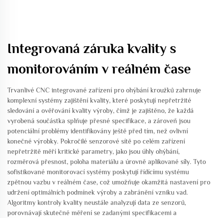
Integrovaná záruka kvality s
monitorováním v reálném čase
Trvanlivé CNC integrované zařízení pro ohýbání kroužků zahrnuje
komplexní systémy zajištění kvality, které poskytují nepřetržité
sledování a ověřování kvality výroby, čímž je zajištěno, že každá
vyrobená součástka splňuje přesné specifikace, a zároveň jsou
potenciální problémy identifikovány ještě před tím, než ovlivní
konečné výrobky. Pokročilé senzorové sítě po celém zařízení
nepřetržitě měří kritické parametry, jako jsou úhly ohýbání,
rozměrová přesnost, poloha materiálu a úrovně aplikované síly. Tyto
sofistikované monitorovací systémy poskytují řídícímu systému
zpětnou vazbu v reálném čase, což umožňuje okamžitá nastavení pro
udržení optimálních podmínek výroby a zabránění vzniku vad.
Algoritmy kontroly kvality neustále analyzují data ze senzorů,
porovnávají skutečné měření se zadanými specifikacemi a