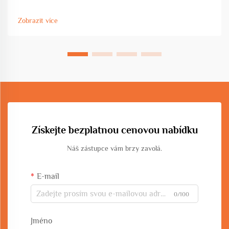
ohýbání kruhů a oblouků představuje klíčový nástroj pro
vytváření konzistentních zakřivených profilů při zpracování
Zobrazit více
kovů. Tyto stroje...
Získejte bezplatnou cenovou nabídku
Náš zástupce vám brzy zavolá.
E-mail
0/100
Jméno