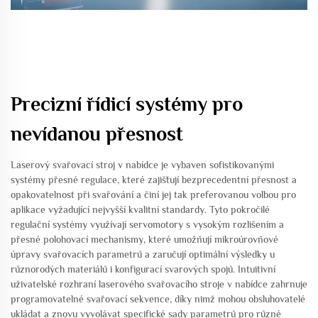
Precizní řídicí systémy pro
nevídanou přesnost
Laserový svařovací stroj v nabídce je vybaven sofistikovanými
systémy přesné regulace, které zajišťují bezprecedentní přesnost a
opakovatelnost při svařování a činí jej tak preferovanou volbou pro
aplikace vyžadující nejvyšší kvalitní standardy. Tyto pokročilé
regulační systémy využívají servomotory s vysokým rozlišením a
přesné polohovací mechanismy, které umožňují mikroúrovňové
úpravy svařovacích parametrů a zaručují optimální výsledky u
různorodých materiálů i konfigurací svarových spojů. Intuitivní
uživatelské rozhraní laserového svařovacího stroje v nabídce zahrnuje
programovatelné svařovací sekvence, díky nimž mohou obsluhovatelé
ukládat a znovu vyvolávat specifické sady parametrů pro různé