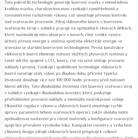
Tato pokročilá technologie generuje laserové svazky s mimořádnou
kvalitou svazku, charakterizovanou vynikající zaměřitelností a
rovnoměrným rozložením výkonu, což umožňuje přesnou kontrolu
nad svařovacím procesem. Zdroj vláknového laseru v laserovém
svařovacím stroji v nabídce pracuje na optimálních vlnových délkách,
které maximalizují míru absorpce v kovech, čímž vzniká vysoce
účinný přenos energie a snížená spotřeba elektrické energie ve
srovnání se staršími laserovými technologiemi. Pevná konstrukce
vláknových laserů eliminuje nutnost složitých plynových systémů a
časté údržby spojené s CO₂ lasery, což výrazně snižuje provozní
náklady i prostoj. Vynikající spolehlivost technologie vláknových
laserů zaručuje stálý výkon po dlouhou dobu, přičemž typická
životnost dosahuje více než 100 000 hodin provozu před nutností
hlavní údržby. Tato dlouhodobá životnost činí laserový svařovací stroj
v nabídce vynikající dlouhodobou investicí, která poskytuje
předvídatelné provozní náklady a minimální neočekávané výdaje.
Okamžitá regulace výkonu u vláknových laserů umožňuje rychlé
úpravy parametrů během svařovacích operací, takže obsluha může
optimalizovat nastavení pro různé materiály a konfigurace svarových
spojů bez přerušení výrobního toku. Kompaktní rozměry a vzduchem
chlazený design zdrojů vláknových laserů přispívají k celkové