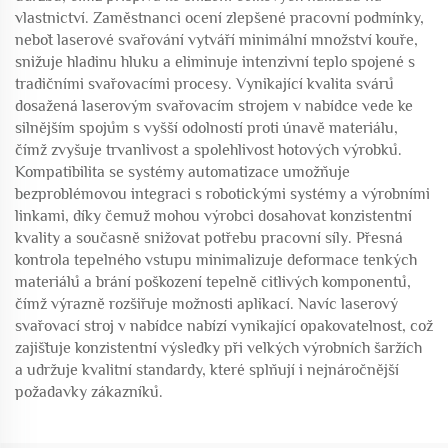
vlastnictví. Zaměstnanci ocení zlepšené pracovní podmínky,
neboť laserové svařování vytváří minimální množství kouře,
snižuje hladinu hluku a eliminuje intenzivní teplo spojené s
tradičními svařovacími procesy. Vynikající kvalita svárů
dosažená laserovým svařovacím strojem v nabídce vede ke
silnějším spojům s vyšší odolností proti únavě materiálu,
čímž zvyšuje trvanlivost a spolehlivost hotových výrobků.
Kompatibilita se systémy automatizace umožňuje
bezproblémovou integraci s robotickými systémy a výrobními
linkami, díky čemuž mohou výrobci dosahovat konzistentní
kvality a současně snižovat potřebu pracovní síly. Přesná
kontrola tepelného vstupu minimalizuje deformace tenkých
materiálů a brání poškození tepelně citlivých komponentů,
čímž výrazně rozšiřuje možnosti aplikací. Navíc laserový
svařovací stroj v nabídce nabízí vynikající opakovatelnost, což
zajišťuje konzistentní výsledky při velkých výrobních šaržích
a udržuje kvalitní standardy, které splňují i nejnáročnější
požadavky zákazníků.