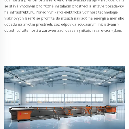
účinnosti a přenosnosti laserového svařovacího stroje v nabídce, čímž
se stává vhodným pro různé instalační prostředí a snižuje požadavky
na infrastrukturu. Navíc vynikající elektrická účinnost technologie
vláknových laserů se promítá do nižších nákladů na energii a menšího
dopadu na životní prostředí, což odpovídá současným iniciativám v
oblasti udržitelnosti a zároveň zachovává vynikající svařovací výkon.