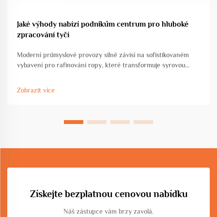
Jaké výhody nabízí podnikům centrum pro hluboké
zpracování tyčí
Moderní průmyslové provozy silně závisí na sofistikovaném
vybavení pro rafinování ropy, které transformuje syrovou
ropu na cenné ropné produkty, jež pohánějí naši ekonomiku.
Vývoj rafinačních technologií revolutovalizoval způsob, jakým
Zobrazit více
zařízení zpracovávají surové materiály...
Získejte bezplatnou cenovou nabídku
Náš zástupce vám brzy zavolá.