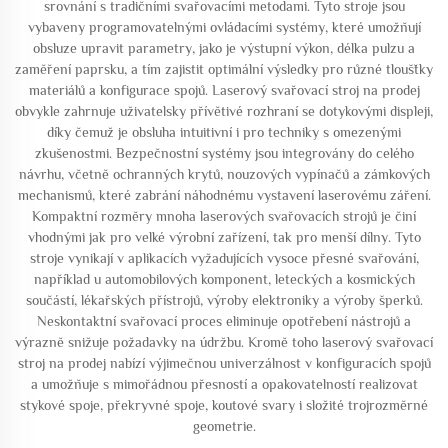
srovnání s tradičními svařovacími metodami. Tyto stroje jsou
vybaveny programovatelnými ovládacími systémy, které umožňují
obsluze upravit parametry, jako je výstupní výkon, délka pulzu a
zaměření paprsku, a tím zajistit optimální výsledky pro různé tloušťky
materiálů a konfigurace spojů. Laserový svařovací stroj na prodej
obvykle zahrnuje uživatelsky přívětivé rozhraní se dotykovými displeji,
díky čemuž je obsluha intuitivní i pro techniky s omezenými
zkušenostmi. Bezpečnostní systémy jsou integrovány do celého
návrhu, včetně ochranných krytů, nouzových vypínačů a zámkových
mechanismů, které zabrání náhodnému vystavení laserovému záření.
Kompaktní rozměry mnoha laserových svařovacích strojů je činí
vhodnými jak pro velké výrobní zařízení, tak pro menší dílny. Tyto
stroje vynikají v aplikacích vyžadujících vysoce přesné svařování,
například u automobilových komponent, leteckých a kosmických
součástí, lékařských přístrojů, výroby elektroniky a výroby šperků.
Neskontaktní svařovací proces eliminuje opotřebení nástrojů a
výrazně snižuje požadavky na údržbu. Kromě toho laserový svařovací
stroj na prodej nabízí výjimečnou univerzálnost v konfiguracích spojů
a umožňuje s mimořádnou přesností a opakovatelností realizovat
stykové spoje, překryvné spoje, koutové svary i složité trojrozměrné
geometrie.