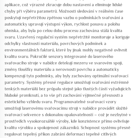
aplikace, což výrazně zkracuje dobu nastavení a eliminuje lidské
chyby při výběru parametrů. Možnosti sledování v reálném čase
poskytují nepřetržitou zpětnou vazbu o podmínkách svařování a
automaticky upravují výstupní výkon, rychlost posuvu a polohu
ohniska, aby byla po celou dobu procesu zachována stálá kvalita
svaru. Uzavřený regulační systém nepřetržitě monitoruje a koriguje
odchylky vlastností materiálu, povrchových podmínek a
environmentálních faktorů, které by jinak mohly negativně ovlivnit
kvalitu svaru. Pokročilé senzory integrované do laserového
svařovacího stroje v nabídce detekují mezeru ve svarovém spoji,
změny tloušťky materiálu a nerovnosti povrchu a automaticky
kompenzují tyto podmínky, aby byly zachovány optimální svařovací
parametry. Systémy přesné regulace umožňují svařování extrémně
tenkých materiálů bez průpalu stejně jako tlustých částí vyžadujících
hluboké proniknutí, a to vše při zachování výjimečné přesnosti a
estetického vzhledu svaru. Programovatelné svařovací vzory
umožňují laserovému svařovacímu stroji v nabídce provádět složité
svařovací sekvence s dokonalou opakovatelností – což je nezbytné v
prostředích vysokorozsáhlé výroby, kde konzistence přímo ovlivňuje
kvalitu výrobku a spokojenost zákazníků. Schopnost systému přesně
regulovat tepelný příkon zabrání deformaci tepelně citlivých