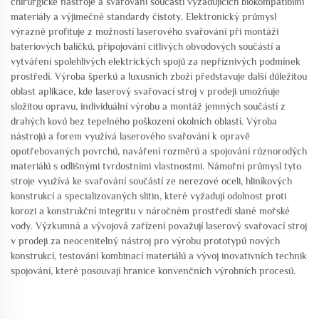
chirurgické nástroje a svařování součástí vyžadujících biokompatibilní
materiály a výjimečné standardy čistoty. Elektronický průmysl
výrazně profituje z možností laserového svařování při montáži
bateriových balíčků, připojování citlivých obvodových součástí a
vytváření spolehlivých elektrických spojů za nepříznivých podmínek
prostředí. Výroba šperků a luxusních zboží představuje další důležitou
oblast aplikace, kde laserový svařovací stroj v prodeji umožňuje
složitou opravu, individuální výrobu a montáž jemných součástí z
drahých kovů bez tepelného poškození okolních oblastí. Výroba
nástrojů a forem využívá laserového svařování k opravě
opotřebovaných povrchů, naváření rozměrů a spojování různorodých
materiálů s odlišnými tvrdostními vlastnostmi. Námořní průmysl tyto
stroje využívá ke svařování součástí ze nerezové oceli, hliníkových
konstrukcí a specializovaných slitin, které vyžadují odolnost proti
korozi a konstrukční integritu v náročném prostředí slané mořské
vody. Výzkumná a vývojová zařízení považují laserový svařovací stroj
v prodeji za neocenitelný nástroj pro výrobu prototypů nových
konstrukcí, testování kombinací materiálů a vývoj inovativních technik
spojování, které posouvají hranice konvenčních výrobních procesů.