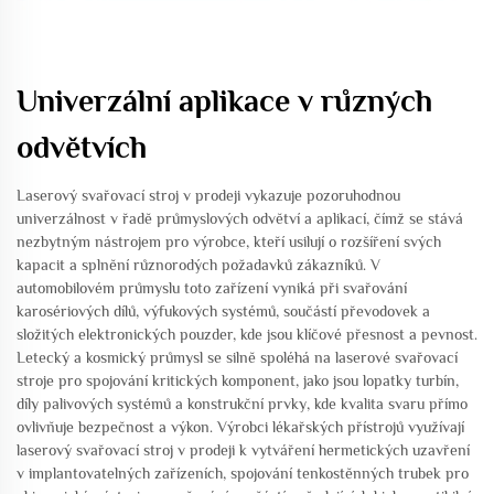
Univerzální aplikace v různých
odvětvích
Laserový svařovací stroj v prodeji vykazuje pozoruhodnou
univerzálnost v řadě průmyslových odvětví a aplikací, čímž se stává
nezbytným nástrojem pro výrobce, kteří usilují o rozšíření svých
kapacit a splnění různorodých požadavků zákazníků. V
automobilovém průmyslu toto zařízení vyniká při svařování
karosériových dílů, výfukových systémů, součástí převodovek a
složitých elektronických pouzder, kde jsou klíčové přesnost a pevnost.
Letecký a kosmický průmysl se silně spoléhá na laserové svařovací
stroje pro spojování kritických komponent, jako jsou lopatky turbín,
díly palivových systémů a konstrukční prvky, kde kvalita svaru přímo
ovlivňuje bezpečnost a výkon. Výrobci lékařských přístrojů využívají
laserový svařovací stroj v prodeji k vytváření hermetických uzavření
v implantovatelných zařízeních, spojování tenkostěnných trubek pro