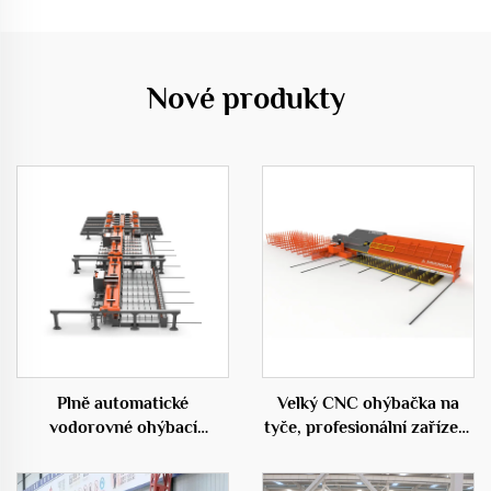
Nové produkty
Plně automatické
Velký CNC ohýbačka na
vodorovné ohýbací
tyče, profesionální zařízení
centrum 50D
ve stavebnictví