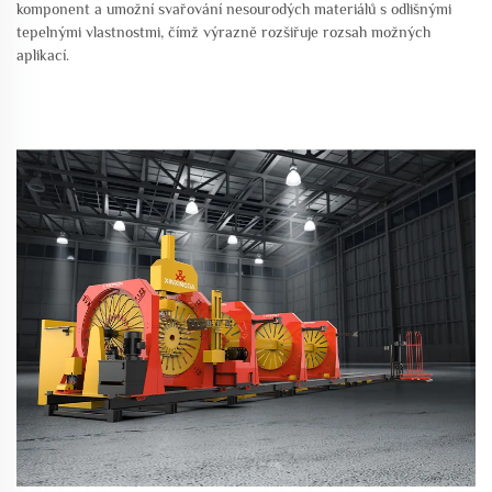
komponent a umožní svařování nesourodých materiálů s odlišnými
tepelnými vlastnostmi, čímž výrazně rozšiřuje rozsah možných
aplikací.