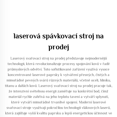
laserová spávkovací stroj na
prodej
Laserový svařovací stroj na prodej představuje nejmodernější
technologii, která revolucionalizuje procesy spojování kovů v řadě
průmyslových odvětví. Toto sofistikované zařízení využívá vysoce
koncentrované laserové paprsky k vytváření přesných, čistých a
mimořádně pevných svárů různých materiálů, včetně oceli, hliníku,
titanu a dalších kovů. Laserový svařovací stroj na prodej pracuje tak,
že intenzivní světelnou energii zaměřuje na konkrétní bod, čímž
materiál rychle zahřívá na jeho teplotu tavení a vytváří splynutí,
které vytváří mimořádně trvanlivé spojení. Moderní laserové
svařovací stroje využívají pokročilou technologii vláknových laserů,
která zajišťuje vyšší kvalitu paprsku a lepší energetickou účinnost ve