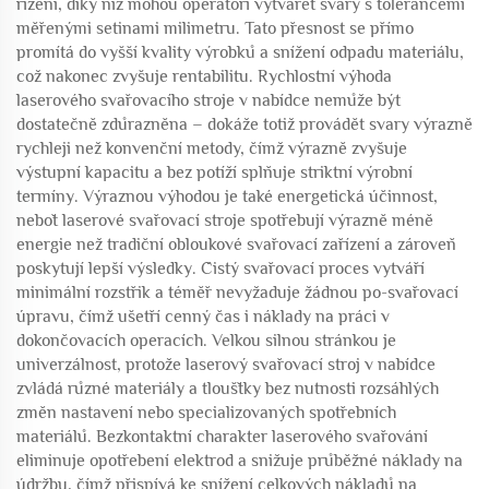
řízení, díky níž mohou operátoři vytvářet svary s tolerancemi
měřenými setinami milimetru. Tato přesnost se přímo
promítá do vyšší kvality výrobků a snížení odpadu materiálu,
což nakonec zvyšuje rentabilitu. Rychlostní výhoda
laserového svařovacího stroje v nabídce nemůže být
dostatečně zdůrazněna – dokáže totiž provádět svary výrazně
rychleji než konvenční metody, čímž výrazně zvyšuje
výstupní kapacitu a bez potíží splňuje striktní výrobní
termíny. Výraznou výhodou je také energetická účinnost,
neboť laserové svařovací stroje spotřebují výrazně méně
energie než tradiční obloukové svařovací zařízení a zároveň
poskytují lepší výsledky. Čistý svařovací proces vytváří
minimální rozstřik a téměř nevyžaduje žádnou po-svařovací
úpravu, čímž ušetří cenný čas i náklady na práci v
dokončovacích operacích. Velkou silnou stránkou je
univerzálnost, protože laserový svařovací stroj v nabídce
zvládá různé materiály a tloušťky bez nutnosti rozsáhlých
změn nastavení nebo specializovaných spotřebních
materiálů. Bezkontaktní charakter laserového svařování
eliminuje opotřebení elektrod a snižuje průběžné náklady na
údržbu, čímž přispívá ke snížení celkových nákladů na