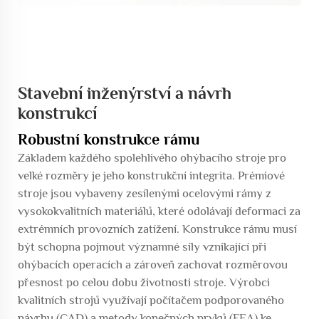
Stavební inženýrství a návrh
konstrukcí
Robustní konstrukce rámu
Základem každého spolehlivého ohýbacího stroje pro
velké rozměry je jeho konstrukční integrita. Prémiové
stroje jsou vybaveny zesílenými ocelovými rámy z
vysokokvalitních materiálů, které odolávají deformaci za
extrémních provozních zatížení. Konstrukce rámu musí
být schopna pojmout významné síly vznikající při
ohýbacích operacích a zároveň zachovat rozměrovou
přesnost po celou dobu životnosti stroje. Výrobci
kvalitních strojů využívají počítačem podporovaného
návrhu (CAD) a metody konečných prvků (FEA) ke