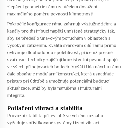
zlepšení geometrie rámu za účelem dosažení
maximálního poměru pevnosti k hmotnosti.
Pokročilé konfigurace rámu zahrnují výztužné žebra a
kanály pro distribuci napětí umístěné strategicky tak,
aby se předešlo únavovým poruchám v oblastech s
vysokým zatížením. Kvalita svařování dílů rámu přímo
ovlivňuje dlouhodobou spolehlivost, přičemž přesné
svařovací techniky zajišťují konzistentní pevnost spojů
ve všech připojovacích bodech. Vyšší třída návrhu rámu
dále obsahuje modulární konstrukci, která usnadňuje
přístup při údržbě a umožňuje potenciální budoucí
aktualizace, aniž by byla narušena strukturální
integrita.
Potlačení vibrací a stabilita
Provozní stabilita při výrobě ve velkém rozsahu
vyžaduje sofistikované systémy řízení vibrací