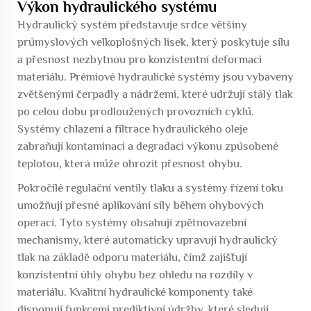
Výkon hydraulického systému
Hydraulický systém představuje srdce většiny
průmyslových velkoplošných lisek, který poskytuje sílu
a přesnost nezbytnou pro konzistentní deformaci
materiálu. Prémiové hydraulické systémy jsou vybaveny
zvětšenými čerpadly a nádržemi, které udržují stálý tlak
po celou dobu prodloužených provozních cyklů.
Systémy chlazení a filtrace hydraulického oleje
zabraňují kontaminaci a degradaci výkonu způsobené
teplotou, která může ohrozit přesnost ohybu.
Pokročilé regulační ventily tlaku a systémy řízení toku
umožňují přesné aplikování síly během ohybových
operací. Tyto systémy obsahují zpětnovazební
mechanismy, které automaticky upravují hydraulický
tlak na základě odporu materiálu, čímž zajišťují
konzistentní úhly ohybu bez ohledu na rozdíly v
materiálu. Kvalitní hydraulické komponenty také
disponují funkcemi prediktivní údržby, které sledují