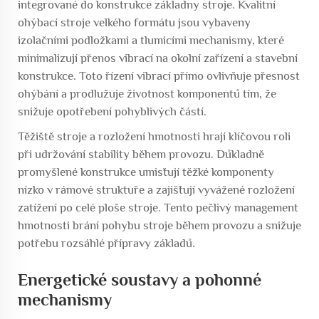
integrované do konstrukce základny stroje. Kvalitní
ohýbací stroje velkého formátu jsou vybaveny
izolačními podložkami a tlumicími mechanismy, které
minimalizují přenos vibrací na okolní zařízení a stavební
konstrukce. Toto řízení vibrací přímo ovlivňuje přesnost
ohýbání a prodlužuje životnost komponentů tím, že
snižuje opotřebení pohyblivých částí.
Těžiště stroje a rozložení hmotnosti hrají klíčovou roli
při udržování stability během provozu. Důkladně
promyšlené konstrukce umisťují těžké komponenty
nízko v rámové struktuře a zajišťují vyvážené rozložení
zatížení po celé ploše stroje. Tento pečlivý management
hmotnosti brání pohybu stroje během provozu a snižuje
potřebu rozsáhlé přípravy základů.
Energetické soustavy a pohonné
mechanismy