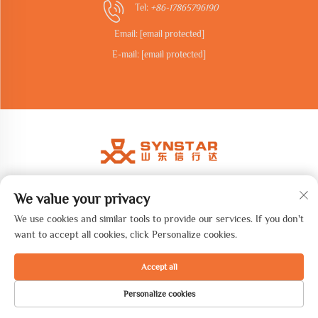
Tel:
+86-17865796190
Email:
[email protected]
E-mail:
[email protected]
We value your privacy
Copyright © 2026 Shandong synstar Intelligent Technology Co., Ltd.
Všechna práva vyhrazena. -
Zásady ochrany soukromí
We use cookies and similar tools to provide our services. If you don't
want to accept all cookies, click Personalize cookies.
Accept all
Personalize cookies
DOMOVSKÁ
PRODUKTY
E-MAIL
TEL.