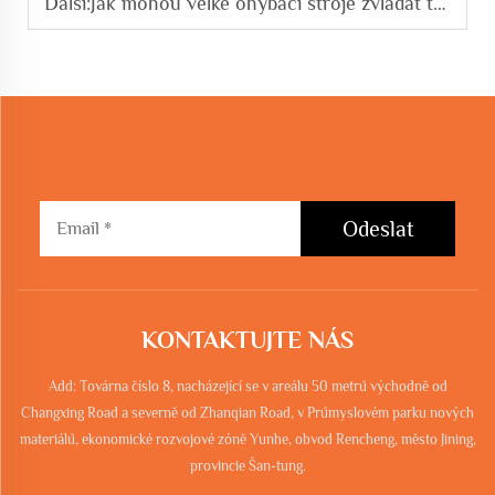
Další:
Jak mohou velké ohýbací stroje zvládat těžké stavební zatížení
Odeslat
KONTAKTUJTE NÁS
Add: Továrna číslo 8, nacházející se v areálu 50 metrů východně od
Changxing Road a severně od Zhanqian Road, v Průmyslovém parku nových
materiálů, ekonomické rozvojové zóně Yunhe, obvod Rencheng, město Jining,
provincie Šan-tung.