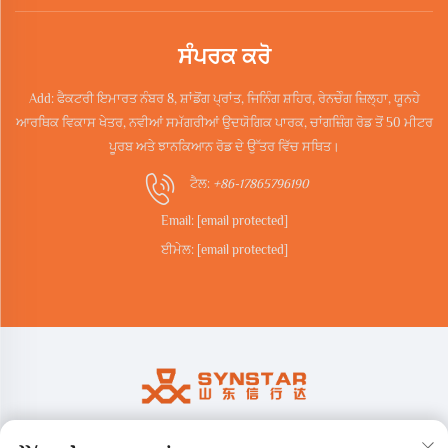
ਸੰਪਰਕ ਕਰੋ
Add: ਫੈਕਟਰੀ ਇਮਾਰਤ ਨੰਬਰ 8, ਸ਼ਾਂਡੋਂਗ ਪ੍ਰਾਂਤ, ਜਿਨਿੰਗ ਸ਼ਹਿਰ, ਰੇਨਚੇੰਗ ਜ਼ਿਲ੍ਹਾ, ਯੂਨਹੇ
ਆਰਥਿਕ ਵਿਕਾਸ ਖੇਤਰ, ਨਵੀਆਂ ਸਮੱਗਰੀਆਂ ਉਦਯੋਗਿਕ ਪਾਰਕ, ਚਾਂਗਜ਼ਿੰਗ ਰੋਡ ਤੋਂ 50 ਮੀਟਰ
ਪੂਰਬ ਅਤੇ ਝਾਨਕਿਆਨ ਰੋਡ ਦੇ ਉੱਤਰ ਵਿੱਚ ਸਥਿਤ।
ਟੈਲ:
+86-17865796190
Email:
[email protected]
ਈਮੇਲ:
[email protected]