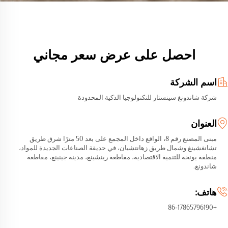
احصل على عرض سعر مجاني
اسم الشركة
شركة شاندونغ سينستار للتكنولوجيا الذكية المحدودة
العنوان
مبنى المصنع رقم 8، الواقع داخل المجمع على بعد 50 مترًا شرق طريق
تشانغشينغ وشمال طريق زهانتشيان، في حديقة الصناعات الجديدة للمواد،
منطقة يونخه للتنمية الاقتصادية، مقاطعة رينشينغ، مدينة جينينغ، مقاطعة
شاندونغ.
هاتف:
+86-17865796190