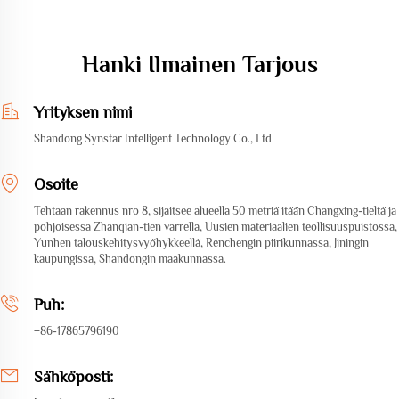
Hanki Ilmainen Tarjous
Yrityksen nimi
Shandong Synstar Intelligent Technology Co., Ltd
Osoite
Tehtaan rakennus nro 8, sijaitsee alueella 50 metriä itään Changxing-tieltä ja
pohjoisessa Zhanqian-tien varrella, Uusien materiaalien teollisuuspuistossa,
Yunhen talouskehitysvyöhykkeellä, Renchengin piirikunnassa, Jiningin
kaupungissa, Shandongin maakunnassa.
Puh:
+86-17865796190
Sähköposti: