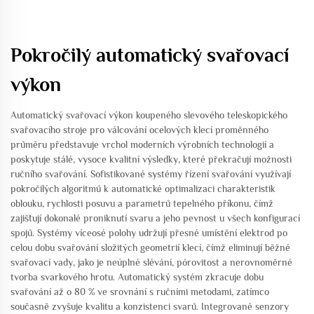
Pokročilý automatický svařovací
výkon
Automatický svařovací výkon koupeného slevového teleskopického
svařovacího stroje pro válcování ocelových klecí proměnného
průměru představuje vrchol moderních výrobních technologií a
poskytuje stálé, vysoce kvalitní výsledky, které překračují možnosti
ručního svařování. Sofistikované systémy řízení svařování využívají
pokročilých algoritmů k automatické optimalizaci charakteristik
oblouku, rychlosti posuvu a parametrů tepelného příkonu, čímž
zajišťují dokonalé proniknutí svaru a jeho pevnost u všech konfigurací
spojů. Systémy víceosé polohy udržují přesné umístění elektrod po
celou dobu svařování složitých geometrií klecí, čímž eliminují běžné
svařovací vady, jako je neúplné slévání, pórovitost a nerovnoměrné
tvorba svarkového hrotu. Automatický systém zkracuje dobu
svařování až o 80 % ve srovnání s ručními metodami, zatímco
současně zvyšuje kvalitu a konzistenci svarů. Integrované senzory