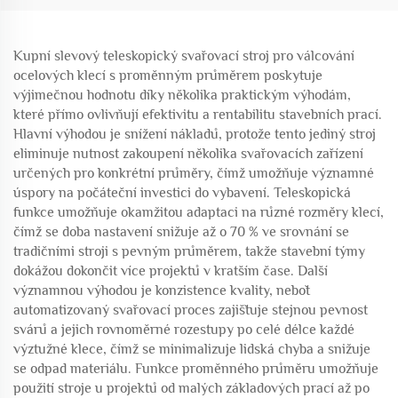
Kupní slevový teleskopický svařovací stroj pro válcování
ocelových klecí s proměnným průměrem poskytuje
výjimečnou hodnotu díky několika praktickým výhodám,
které přímo ovlivňují efektivitu a rentabilitu stavebních prací.
Hlavní výhodou je snížení nákladů, protože tento jediný stroj
eliminuje nutnost zakoupení několika svařovacích zařízení
určených pro konkrétní průměry, čímž umožňuje významné
úspory na počáteční investici do vybavení. Teleskopická
funkce umožňuje okamžitou adaptaci na různé rozměry klecí,
čímž se doba nastavení snižuje až o 70 % ve srovnání se
tradičními stroji s pevným průměrem, takže stavební týmy
dokážou dokončit více projektů v kratším čase. Další
významnou výhodou je konzistence kvality, neboť
automatizovaný svařovací proces zajišťuje stejnou pevnost
svárů a jejich rovnoměrné rozestupy po celé délce každé
výztužné klece, čímž se minimalizuje lidská chyba a snižuje
se odpad materiálu. Funkce proměnného průměru umožňuje
použití stroje u projektů od malých základových prací až po