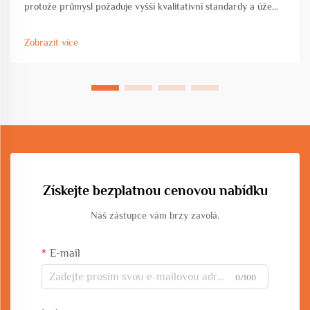
protože průmysl požaduje vyšší kvalitativní standardy a úže
tolerance. CNC linky pro ocelové tyče představují významný
pokrok v oblasti automatizované technologie zpracování oceli,
Zobrazit více
nabízejí...
Získejte bezplatnou cenovou nabídku
Náš zástupce vám brzy zavolá.
E-mail
0/100