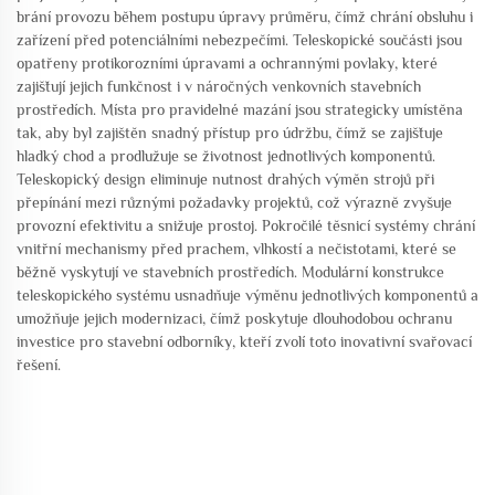
brání provozu během postupu úpravy průměru, čímž chrání obsluhu i
zařízení před potenciálními nebezpečími. Teleskopické součásti jsou
opatřeny protikorozními úpravami a ochrannými povlaky, které
zajišťují jejich funkčnost i v náročných venkovních stavebních
prostředích. Místa pro pravidelné mazání jsou strategicky umístěna
tak, aby byl zajištěn snadný přístup pro údržbu, čímž se zajišťuje
hladký chod a prodlužuje se životnost jednotlivých komponentů.
Teleskopický design eliminuje nutnost drahých výměn strojů při
přepínání mezi různými požadavky projektů, což výrazně zvyšuje
provozní efektivitu a snižuje prostoj. Pokročilé těsnicí systémy chrání
vnitřní mechanismy před prachem, vlhkostí a nečistotami, které se
běžně vyskytují ve stavebních prostředích. Modulární konstrukce
teleskopického systému usnadňuje výměnu jednotlivých komponentů a
umožňuje jejich modernizaci, čímž poskytuje dlouhodobou ochranu
investice pro stavební odborníky, kteří zvolí toto inovativní svařovací
řešení.