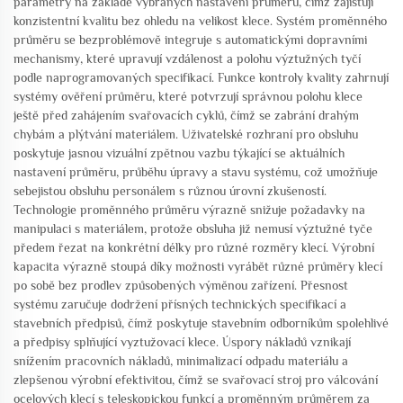
parametry na základě vybraných nastavení průměru, čímž zajišťují
konzistentní kvalitu bez ohledu na velikost klece. Systém proměnného
průměru se bezproblémově integruje s automatickými dopravními
mechanismy, které upravují vzdálenost a polohu výztužných tyčí
podle naprogramovaných specifikací. Funkce kontroly kvality zahrnují
systémy ověření průměru, které potvrzují správnou polohu klece
ještě před zahájením svařovacích cyklů, čímž se zabrání drahým
chybám a plýtvání materiálem. Uživatelské rozhraní pro obsluhu
poskytuje jasnou vizuální zpětnou vazbu týkající se aktuálních
nastavení průměru, průběhu úpravy a stavu systému, což umožňuje
sebejistou obsluhu personálem s různou úrovní zkušeností.
Technologie proměnného průměru výrazně snižuje požadavky na
manipulaci s materiálem, protože obsluha již nemusí výztužné tyče
předem řezat na konkrétní délky pro různé rozměry klecí. Výrobní
kapacita výrazně stoupá díky možnosti vyrábět různé průměry klecí
po sobě bez prodlev způsobených výměnou zařízení. Přesnost
systému zaručuje dodržení přísných technických specifikací a
stavebních předpisů, čímž poskytuje stavebním odborníkům spolehlivé
a předpisy splňující vyztužovací klece. Úspory nákladů vznikají
snížením pracovních nákladů, minimalizací odpadu materiálu a
zlepšenou výrobní efektivitou, čímž se svařovací stroj pro válcování
ocelových klecí s teleskopickou funkcí a proměnným průměrem za