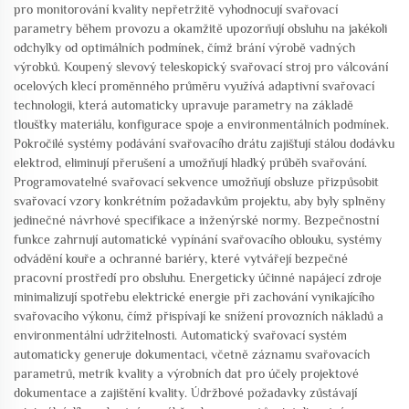
pro monitorování kvality nepřetržitě vyhodnocují svařovací
parametry během provozu a okamžitě upozorňují obsluhu na jakékoli
odchylky od optimálních podmínek, čímž brání výrobě vadných
výrobků. Koupený slevový teleskopický svařovací stroj pro válcování
ocelových klecí proměnného průměru využívá adaptivní svařovací
technologii, která automaticky upravuje parametry na základě
tloušťky materiálu, konfigurace spoje a environmentálních podmínek.
Pokročilé systémy podávání svařovacího drátu zajišťují stálou dodávku
elektrod, eliminují přerušení a umožňují hladký průběh svařování.
Programovatelné svařovací sekvence umožňují obsluze přizpůsobit
svařovací vzory konkrétním požadavkům projektu, aby byly splněny
jedinečné návrhové specifikace a inženýrské normy. Bezpečnostní
funkce zahrnují automatické vypínání svařovacího oblouku, systémy
odvádění kouře a ochranné bariéry, které vytvářejí bezpečné
pracovní prostředí pro obsluhu. Energeticky účinné napájecí zdroje
minimalizují spotřebu elektrické energie při zachování vynikajícího
svařovacího výkonu, čímž přispívají ke snížení provozních nákladů a
environmentální udržitelnosti. Automatický svařovací systém
automaticky generuje dokumentaci, včetně záznamu svařovacích
parametrů, metrik kvality a výrobních dat pro účely projektové
dokumentace a zajištění kvality. Údržbové požadavky zůstávají