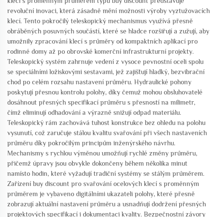
klecí s proměnným průměrem typu buy discount představuje
revoluční inovaci, která zásadně mění možnosti výroby vyztužovacích
klecí. Tento pokročilý teleskopický mechanismus využívá přesně
obráběných posuvných součástí, které se hladce rozšiřují a zužují, aby
umožnily zpracování klecí s průměry od kompaktních aplikací pro
rodinné domy až po obrovské komerční infrastrukturní projekty.
Teleskopický systém zahrnuje vedení z vysoce pevnostní oceli spolu
se speciálními ložiskovými sestavami, jež zajišťují hladký, bezvibrační
chod po celém rozsahu nastavení průměru. Hydraulické pohony
poskytují přesnou kontrolu polohy, díky čemuž mohou obsluhovatelé
dosáhnout přesných specifikací průměru s přesností na milimetr,
čímž eliminují odhadování a výrazně snižují odpad materiálu.
Teleskopický rám zachovává tuhost konstrukce bez ohledu na polohu
vysunutí, což zaručuje stálou kvalitu svařování při všech nastaveních
průměru díky pokročilým principům inženýrského návrhu.
Mechanismy s rychlou výměnou umožňují rychlé změny průměru,
přičemž úpravy jsou obvykle dokončeny během několika minut
namísto hodin, které vyžadují tradiční systémy se stálým průměrem.
Zařízení buy discount pro svařování ocelových klecí s proměnným
průměrem je vybaveno digitálními ukazateli polohy, které přesně
zobrazují aktuální nastavení průměru a usnadňují dodržení přesných
projektových specifikací i dokumentaci kvality. Bezpečnostní závory