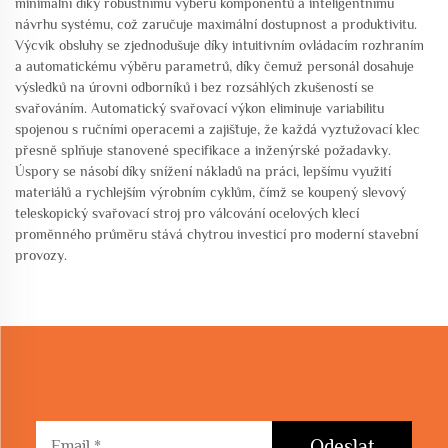
minimální díky robustnímu výběru komponentů a inteligentnímu
návrhu systému, což zaručuje maximální dostupnost a produktivitu.
Výcvik obsluhy se zjednodušuje díky intuitivním ovládacím rozhraním
a automatickému výběru parametrů, díky čemuž personál dosahuje
výsledků na úrovni odborníků i bez rozsáhlých zkušeností se
svařováním. Automatický svařovací výkon eliminuje variabilitu
spojenou s ručními operacemi a zajišťuje, že každá vyztužovací klec
přesně splňuje stanovené specifikace a inženýrské požadavky.
Úspory se násobí díky snížení nákladů na práci, lepšímu využití
materiálů a rychlejším výrobním cyklům, čímž se koupený slevový
teleskopický svařovací stroj pro válcování ocelových klecí
proměnného průměru stává chytrou investicí pro moderní stavební
provozy.
Odeslat