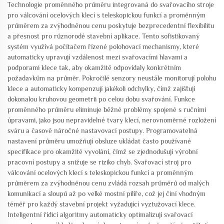
Technologie proměnného průměru integrovaná do svařovacího stroje
pro válcování ocelových klecí s teleskopickou funkcí a proměnným
průměrem za zvýhodněnou cenu poskytuje bezprecedentní flexibilitu
a přesnost pro různorodé stavební aplikace. Tento sofistikovaný
systém využívá počítačem řízené polohovací mechanismy, které
automaticky upravují vzdálenost mezi svařovacími hlavami a
podporami klece tak, aby okamžitě odpovídaly konkrétním
požadavkům na průměr. Pokročilé senzory neustále monitorují polohu
klece a automaticky kompenzují jakékoli odchylky, čímž zajišťují
dokonalou kruhovou geometrii po celou dobu svařování. Funkce
proměnného průměru eliminuje běžné problémy spojené s ručními
úpravami, jako jsou nepravidelné tvary klecí, nerovnoměrné rozložení
sváru a časově náročné nastavovací postupy. Programovatelná
nastavení průměru umožňují obsluze ukládat často používané
specifikace pro okamžité vyvolání, čímž se zjednodušují výrobní
pracovní postupy a snižuje se riziko chyb. Svařovací stroj pro
válcování ocelových klecí s teleskopickou funkcí a proměnným
průměrem za zvýhodněnou cenu zvládá rozsah průměrů od malých
komunikací a sloupů až po velké mostní pilíře, což jej činí vhodným
téměř pro každý stavební projekt vyžadující vyztužovací klece.
Inteligentní řídicí algoritmy automaticky optimalizují svařovací