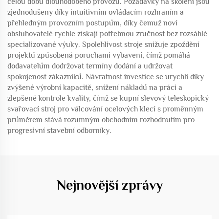
celou dobu dlouhodobého provozu. Požadavky na školení jsou
zjednodušeny díky intuitivním ovládacím rozhraním a
přehledným provozním postupům, díky čemuž noví
obsluhovatelé rychle získají potřebnou zručnost bez rozsáhlé
specializované výuky. Spolehlivost stroje snižuje zpoždění
projektů způsobená poruchami vybavení, čímž pomáhá
dodavatelům dodržovat termíny dodání a udržovat
spokojenost zákazníků. Návratnost investice se urychlí díky
zvýšené výrobní kapacitě, snížení nákladů na práci a
zlepšené kontrole kvality, čímž se kupní slevový teleskopický
svařovací stroj pro válcování ocelových klecí s proměnným
průměrem stává rozumným obchodním rozhodnutím pro
progresivní stavební odborníky.
Nejnovější zprávy