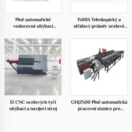
Plně automatické
1500S Teleskopický a
vodorovné ohýbací
střídavý průměr ocelové
centrum 50D
klece válcovací svařovací
stroj
12 CNC ocelových tyčí
GHJ2500 Plně automatická
ohýbací a navíjecí stroj
pracovní stanice pro
ocelové klece