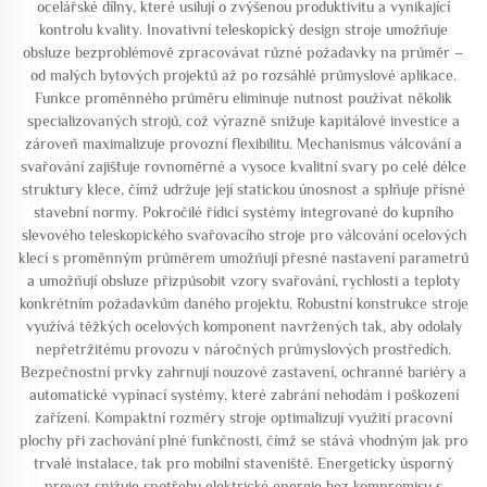
ocelářské dílny, které usilují o zvýšenou produktivitu a vynikající
kontrolu kvality. Inovativní teleskopický design stroje umožňuje
obsluze bezproblémově zpracovávat různé požadavky na průměr –
od malých bytových projektů až po rozsáhlé průmyslové aplikace.
Funkce proměnného průměru eliminuje nutnost používat několik
specializovaných strojů, což výrazně snižuje kapitálové investice a
zároveň maximalizuje provozní flexibilitu. Mechanismus válcování a
svařování zajišťuje rovnoměrné a vysoce kvalitní svary po celé délce
struktury klece, čímž udržuje její statickou únosnost a splňuje přísné
stavební normy. Pokročilé řídicí systémy integrované do kupního
slevového teleskopického svařovacího stroje pro válcování ocelových
klecí s proměnným průměrem umožňují přesné nastavení parametrů
a umožňují obsluze přizpůsobit vzory svařování, rychlosti a teploty
konkrétním požadavkům daného projektu. Robustní konstrukce stroje
využívá těžkých ocelových komponent navržených tak, aby odolaly
nepřetržitému provozu v náročných průmyslových prostředích.
Bezpečnostní prvky zahrnují nouzové zastavení, ochranné bariéry a
automatické vypínací systémy, které zabrání nehodám i poškození
zařízení. Kompaktní rozměry stroje optimalizují využití pracovní
plochy při zachování plné funkčnosti, čímž se stává vhodným jak pro
trvalé instalace, tak pro mobilní staveniště. Energeticky úsporný
provoz snižuje spotřebu elektrické energie bez kompromisu s