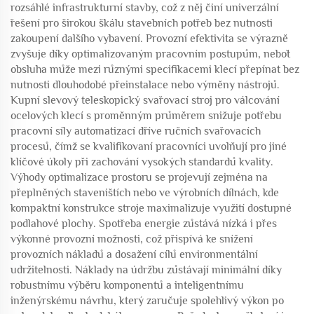
rozsáhlé infrastrukturní stavby, což z něj činí univerzální
řešení pro širokou škálu stavebních potřeb bez nutnosti
zakoupení dalšího vybavení. Provozní efektivita se výrazně
zvyšuje díky optimalizovaným pracovním postupům, neboť
obsluha může mezi různými specifikacemi klecí přepínat bez
nutnosti dlouhodobé přeinstalace nebo výměny nástrojů.
Kupní slevový teleskopický svařovací stroj pro válcování
ocelových klecí s proměnným průměrem snižuje potřebu
pracovní síly automatizací dříve ručních svařovacích
procesů, čímž se kvalifikovaní pracovníci uvolňují pro jiné
klíčové úkoly při zachování vysokých standardů kvality.
Výhody optimalizace prostoru se projevují zejména na
přeplněných staveništích nebo ve výrobních dílnách, kde
kompaktní konstrukce stroje maximalizuje využití dostupné
podlahové plochy. Spotřeba energie zůstává nízká i přes
výkonné provozní možnosti, což přispívá ke snížení
provozních nákladů a dosažení cílů environmentální
udržitelnosti. Náklady na údržbu zůstávají minimální díky
robustnímu výběru komponentů a inteligentnímu
inženýrskému návrhu, který zaručuje spolehlivý výkon po