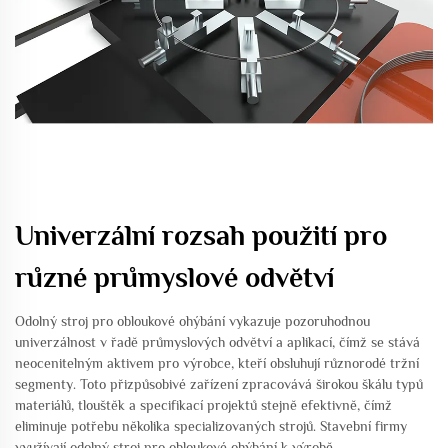
Univerzální rozsah použití pro
různé průmyslové odvětví
Odolný stroj pro obloukové ohýbání vykazuje pozoruhodnou
univerzálnost v řadě průmyslových odvětví a aplikací, čímž se stává
neocenitelným aktivem pro výrobce, kteří obsluhují různorodé tržní
segmenty. Toto přizpůsobivé zařízení zpracovává širokou škálu typů
materiálů, tlouštěk a specifikací projektů stejně efektivně, čímž
eliminuje potřebu několika specializovaných strojů. Stavební firmy
využívají odolný stroj pro obloukové ohýbání k výrobě