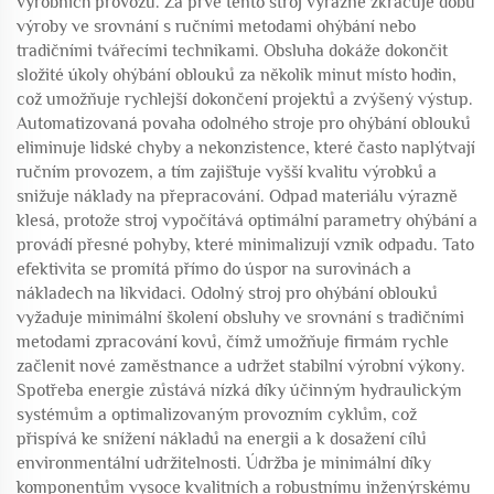
výrobních provozů. Za prvé tento stroj výrazně zkracuje dobu
výroby ve srovnání s ručními metodami ohýbání nebo
tradičními tvářecími technikami. Obsluha dokáže dokončit
složité úkoly ohýbání oblouků za několik minut místo hodin,
což umožňuje rychlejší dokončení projektů a zvýšený výstup.
Automatizovaná povaha odolného stroje pro ohýbání oblouků
eliminuje lidské chyby a nekonzistence, které často naplýtvají
ručním provozem, a tím zajišťuje vyšší kvalitu výrobků a
snižuje náklady na přepracování. Odpad materiálu výrazně
klesá, protože stroj vypočítává optimální parametry ohýbání a
provádí přesné pohyby, které minimalizují vznik odpadu. Tato
efektivita se promítá přímo do úspor na surovinách a
nákladech na likvidaci. Odolný stroj pro ohýbání oblouků
vyžaduje minimální školení obsluhy ve srovnání s tradičními
metodami zpracování kovů, čímž umožňuje firmám rychle
začlenit nové zaměstnance a udržet stabilní výrobní výkony.
Spotřeba energie zůstává nízká díky účinným hydraulickým
systémům a optimalizovaným provozním cyklům, což
přispívá ke snížení nákladů na energii a k dosažení cílů
environmentální udržitelnosti. Údržba je minimální díky
komponentům vysoce kvalitních a robustnímu inženýrskému