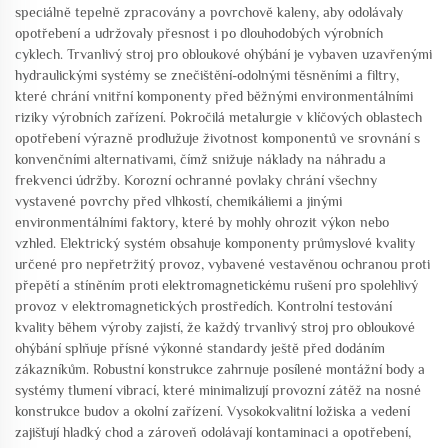
speciálně tepelně zpracovány a povrchově kaleny, aby odolávaly
opotřebení a udržovaly přesnost i po dlouhodobých výrobních
cyklech. Trvanlivý stroj pro obloukové ohýbání je vybaven uzavřenými
hydraulickými systémy se znečištění-odolnými těsněními a filtry,
které chrání vnitřní komponenty před běžnými environmentálními
riziky výrobních zařízení. Pokročilá metalurgie v klíčových oblastech
opotřebení výrazně prodlužuje životnost komponentů ve srovnání s
konvenčními alternativami, čímž snižuje náklady na náhradu a
frekvenci údržby. Korozní ochranné povlaky chrání všechny
vystavené povrchy před vlhkostí, chemikáliemi a jinými
environmentálními faktory, které by mohly ohrozit výkon nebo
vzhled. Elektrický systém obsahuje komponenty průmyslové kvality
určené pro nepřetržitý provoz, vybavené vestavěnou ochranou proti
přepětí a stíněním proti elektromagnetickému rušení pro spolehlivý
provoz v elektromagnetických prostředích. Kontrolní testování
kvality během výroby zajistí, že každý trvanlivý stroj pro obloukové
ohýbání splňuje přísné výkonné standardy ještě před dodáním
zákazníkům. Robustní konstrukce zahrnuje posílené montážní body a
systémy tlumení vibrací, které minimalizují provozní zátěž na nosné
konstrukce budov a okolní zařízení. Vysokokvalitní ložiska a vedení
zajišťují hladký chod a zároveň odolávají kontaminaci a opotřebení,