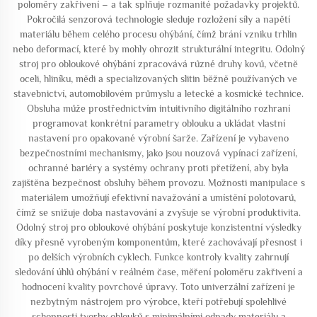
poloměry zakřivení – a tak splňuje rozmanité požadavky projektů.
Pokročilá senzorová technologie sleduje rozložení síly a napětí
materiálu během celého procesu ohýbání, čímž brání vzniku trhlin
nebo deformací, které by mohly ohrozit strukturální integritu. Odolný
stroj pro obloukové ohýbání zpracovává různé druhy kovů, včetně
oceli, hliníku, mědi a specializovaných slitin běžně používaných ve
stavebnictví, automobilovém průmyslu a letecké a kosmické technice.
Obsluha může prostřednictvím intuitivního digitálního rozhraní
programovat konkrétní parametry oblouku a ukládat vlastní
nastavení pro opakované výrobní šarže. Zařízení je vybaveno
bezpečnostními mechanismy, jako jsou nouzová vypínací zařízení,
ochranné bariéry a systémy ochrany proti přetížení, aby byla
zajištěna bezpečnost obsluhy během provozu. Možnosti manipulace s
materiálem umožňují efektivní navažování a umístění polotovarů,
čímž se snižuje doba nastavování a zvyšuje se výrobní produktivita.
Odolný stroj pro obloukové ohýbání poskytuje konzistentní výsledky
díky přesně vyrobeným komponentům, které zachovávají přesnost i
po delších výrobních cyklech. Funkce kontroly kvality zahrnují
sledování úhlů ohýbání v reálném čase, měření poloměru zakřivení a
hodnocení kvality povrchové úpravy. Toto univerzální zařízení je
nezbytným nástrojem pro výrobce, kteří potřebují spolehlivé
schopnosti tvorby oblouků s minimálními odpady materiálu a