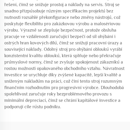
řešení, čímž se snižuje prostoj a náklady na servis. Stroj se
snadno přizpůsobuje různým specifikacím projektů bez
nutnosti rozsáhlé překonfigurace nebo změny nástrojů, což
poskytuje flexibilitu pro zakázkovou výrobu a malosériovou
výrobu. Výrazně se zlepšuje bezpečnost, protože obsluha
pracuje ve vzdálenosti zaručující bezpečí od sil ohýbání i
ostrých hran kovových dílů, čímž se snižují pracovní úrazy a
související náklady. Odolný stroj pro ohýbání oblouků vyrábí
konzistentní kvalitu oblouků, která splňuje nebo překračuje
průmyslové normy, čímž se zvyšuje spokojenost zákazníků a
rostou možnosti opakovaného obchodního vztahu. Návratnost
investice se urychluje díky zvýšené kapacitě, lepší kvalitě a
sníženým nákladům na práci, což činí tento stroj rozumným
finančním rozhodnutím pro progresivní výrobce. Dlouhodobá
spolehlivost zaručuje roky bezproblémového provozu s
minimální depreciací, čímž se chrání kapitálové investice a
podporují cíle růstu podniku.