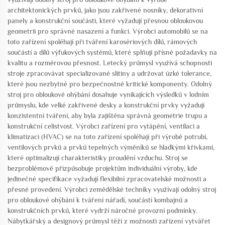
architektonických prvků, jako jsou zakřivené nosníky, dekorativní
panely a konstrukční součásti, které vyžadují přesnou obloukovou
geometrii pro správné nasazení a funkci. Výrobci automobilů se na
toto zařízení spoléhají při tváření karosériových dílů, rámových
součástí a dílů výfukových systémů, které splňují přísné požadavky na
kvalitu a rozměrovou přesnost. Letecký průmysl využívá schopnosti
stroje zpracovávat specializované slitiny a udržovat úzké tolerance,
které jsou nezbytné pro bezpečnostně kritické komponenty. Odolný
stroj pro obloukové ohýbání dosahuje vynikajících výsledků v lodním
průmyslu, kde velké zakřivené desky a konstrukční prvky vyžadují
konzistentní tváření, aby byla zajištěna správná geometrie trupu a
konstrukční celistvost. Výrobci zařízení pro vytápění, ventilaci a
klimatizaci (HVAC) se na toto zařízení spoléhají při výrobě potrubí,
ventilových prvků a prvků tepelných výměníků se hladkými křivkami,
které optimalizují charakteristiky proudění vzduchu. Stroj se
bezproblémově přizpůsobuje projektům individuální výroby, kde
jedinečné specifikace vyžadují flexibilní zpracovatelské možnosti a
přesné provedení. Výrobci zemědělské techniky využívají odolný stroj
pro obloukové ohýbání k tváření nářadí, součástí kombajnů a
konstrukčních prvků, které vydrží náročné provozní podmínky.
Nábytkářský a designový průmysl těží z možnosti zařízení vytvářet