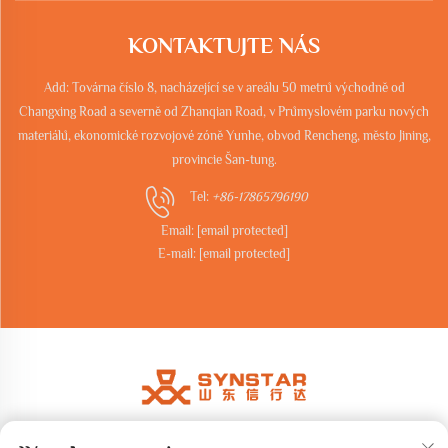
KONTAKTUJTE NÁS
Add: Továrna číslo 8, nacházející se v areálu 50 metrů východně od
Changxing Road a severně od Zhanqian Road, v Průmyslovém parku nových
materiálů, ekonomické rozvojové zóně Yunhe, obvod Rencheng, město Jining,
provincie Šan-tung.
Tel:
+86-17865796190
Email:
[email protected]
E-mail:
[email protected]