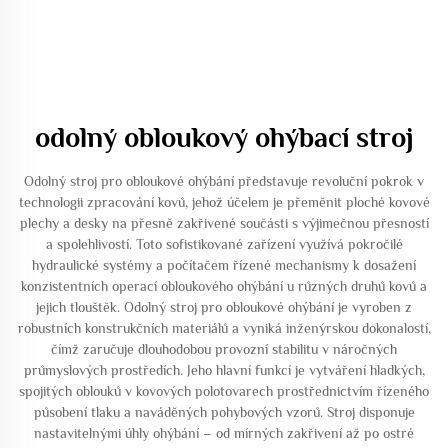
odolný obloukový ohýbací stroj
Odolný stroj pro obloukové ohýbání představuje revoluční pokrok v
technologii zpracování kovů, jehož účelem je přeměnit ploché kovové
plechy a desky na přesně zakřivené součásti s výjimečnou přesností
a spolehlivostí. Toto sofistikované zařízení využívá pokročilé
hydraulické systémy a počítačem řízené mechanismy k dosažení
konzistentních operací obloukového ohýbání u různých druhů kovů a
jejich tlouštěk. Odolný stroj pro obloukové ohýbání je vyroben z
robustních konstrukčních materiálů a vyniká inženýrskou dokonalostí,
čímž zaručuje dlouhodobou provozní stabilitu v náročných
průmyslových prostředích. Jeho hlavní funkcí je vytváření hladkých,
spojitých oblouků v kovových polotovarech prostřednictvím řízeného
působení tlaku a naváděných pohybových vzorů. Stroj disponuje
nastavitelnými úhly ohýbání – od mírných zakřivení až po ostré