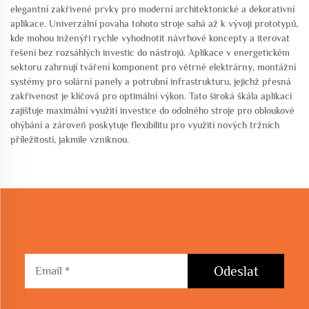
elegantní zakřivené prvky pro moderní architektonické a dekorativní
aplikace. Univerzální povaha tohoto stroje sahá až k vývoji prototypů,
kde mohou inženýři rychle vyhodnotit návrhové koncepty a iterovat
řešení bez rozsáhlých investic do nástrojů. Aplikace v energetickém
sektoru zahrnují tváření komponent pro větrné elektrárny, montážní
systémy pro solární panely a potrubní infrastrukturu, jejichž přesná
zakřivenost je klíčová pro optimální výkon. Tato široká škála aplikací
zajišťuje maximální využití investice do odolného stroje pro obloukové
ohýbání a zároveň poskytuje flexibilitu pro využití nových tržních
příležitostí, jakmile vzniknou.
Odeslat