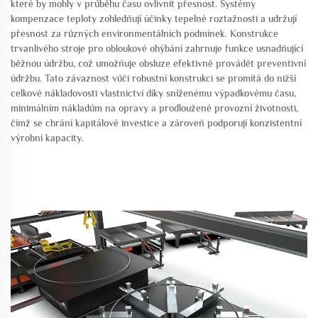
které by mohly v průběhu času ovlivnit přesnost. Systémy
kompenzace teploty zohledňují účinky tepelné roztažnosti a udržují
přesnost za různých environmentálních podmínek. Konstrukce
trvanlivého stroje pro obloukové ohýbání zahrnuje funkce usnadňující
běžnou údržbu, což umožňuje obsluze efektivně provádět preventivní
údržbu. Tato závaznost vůči robustní konstrukci se promítá do nižší
celkové nákladovosti vlastnictví díky sníženému výpadkovému času,
minimálním nákladům na opravy a prodloužené provozní životnosti,
čímž se chrání kapitálové investice a zároveň podporují konzistentní
výrobní kapacity.