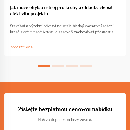
Jak může ohýbací stroj pro kruhy a oblouky zlepšit
efektivitu projektu
Stavební a výrobní odvětví neustále hledají inovativní řešení,
která zvyšují produktivitu a zároveň zachovávají přesnost a
kvalitní standardy. Ohýbací stroj pro kruhy a oblouky
představuje transformační pokrok v oblasti tváření kovů ...
Zobrazit více
Získejte bezplatnou cenovou nabídku
Náš zástupce vám brzy zavolá.