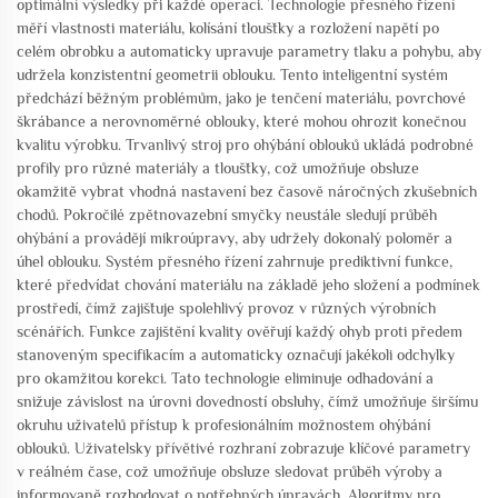
optimální výsledky při každé operaci. Technologie přesného řízení
měří vlastnosti materiálu, kolísání tloušťky a rozložení napětí po
celém obrobku a automaticky upravuje parametry tlaku a pohybu, aby
udržela konzistentní geometrii oblouku. Tento inteligentní systém
předchází běžným problémům, jako je tenčení materiálu, povrchové
škrábance a nerovnoměrné oblouky, které mohou ohrozit konečnou
kvalitu výrobku. Trvanlivý stroj pro ohýbání oblouků ukládá podrobné
profily pro různé materiály a tloušťky, což umožňuje obsluze
okamžitě vybrat vhodná nastavení bez časově náročných zkušebních
chodů. Pokročilé zpětnovazební smyčky neustále sledují průběh
ohýbání a provádějí mikroúpravy, aby udržely dokonalý poloměr a
úhel oblouku. Systém přesného řízení zahrnuje prediktivní funkce,
které předvídat chování materiálu na základě jeho složení a podmínek
prostředí, čímž zajišťuje spolehlivý provoz v různých výrobních
scénářích. Funkce zajištění kvality ověřují každý ohyb proti předem
stanoveným specifikacím a automaticky označují jakékoli odchylky
pro okamžitou korekci. Tato technologie eliminuje odhadování a
snižuje závislost na úrovni dovedností obsluhy, čímž umožňuje širšímu
okruhu uživatelů přístup k profesionálním možnostem ohýbání
oblouků. Uživatelsky přívětivé rozhraní zobrazuje klíčové parametry
v reálném čase, což umožňuje obsluze sledovat průběh výroby a
informovaně rozhodovat o potřebných úpravách. Algoritmy pro