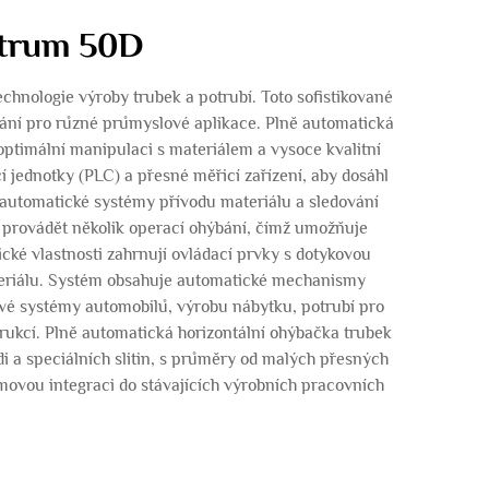
ntrum 50D
chnologie výroby trubek a potrubí. Toto sofistikované
bání pro různé průmyslové aplikace. Plně automatická
ptimální manipulaci s materiálem a vysoce kvalitní
 jednotky (PLC) a přesné měřicí zařízení, aby dosáhl
 automatické systémy přívodu materiálu a sledování
 provádět několik operací ohýbání, čímž umožňuje
cké vlastnosti zahrnují ovládací prvky s dotykovou
teriálu. Systém obsahuje automatické mechanismy
kové systémy automobilů, výrobu nábytku, potrubí pro
rukcí. Plně automatická horizontální ohýbačka trubek
i a speciálních slitin, s průměry od malých přesných
movou integraci do stávajících výrobních pracovních