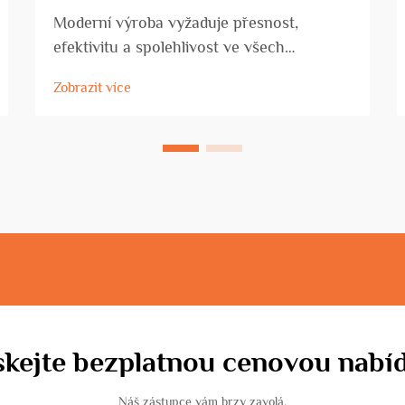
Moderní výroba vyžaduje přesnost,
efektivitu a spolehlivost ve všech
výrobních procesech. Průmysl zpracování
Zobrazit více
oceli prošel významnou transformací díky
pokročilým automatizačním technologiím,
a to zejména pomocí CNC linek pro
stříhání ocelových tyčí...
skejte bezplatnou cenovou nabí
Náš zástupce vám brzy zavolá.