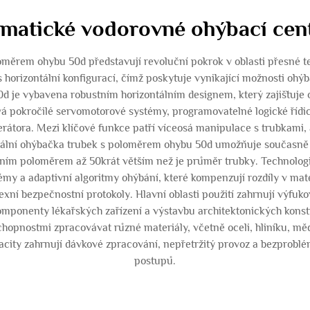
omatické vodorovné ohýbací ce
měrem ohybu 50d představují revoluční pokrok v oblasti přesné te
 horizontální konfigurací, čímž poskytuje vynikající možnosti ohý
d je vybavena robustním horizontálním designem, který zajišťuje o
á pokročilé servomotorové systémy, programovatelné logické řídicí
átora. Mezi klíčové funkce patří víceosá manipulace s trubkami,
ntální ohýbačka trubek s poloměrem ohybu 50d umožňuje současně
lním poloměrem až 50krát větším než je průměr trubky. Technologi
y a adaptivní algoritmy ohýbání, které kompenzují rozdíly v ma
exní bezpečnostní protokoly. Hlavní oblasti použití zahrnují výfu
omponenty lékařských zařízení a výstavbu architektonických konst
opnostmi zpracovávat různé materiály, včetně oceli, hliníku, měd
pacity zahrnují dávkové zpracování, nepřetržitý provoz a bezproblé
postupů.