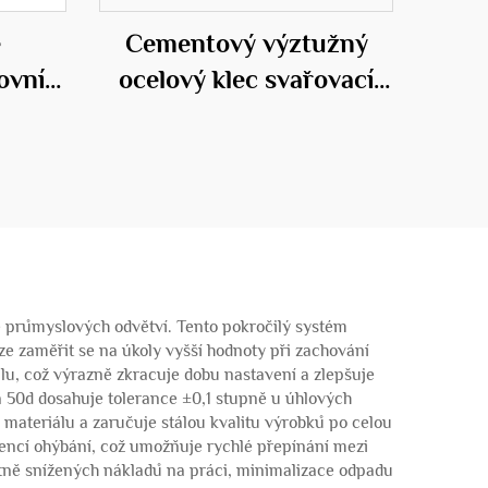
ě
Cementový výztužný
ovní
ocelový klec svařovací
 klece
stroj
ě průmyslových odvětví. Tento pokročilý systém
e zaměřit se na úkoly vyšší hodnoty při zachování
lu, což výrazně zkracuje dobu nastavení a zlepšuje
 50d dosahuje tolerance ±0,1 stupně u úhlových
materiálu a zaručuje stálou kvalitu výrobků po celou
ncí ohýbání, což umožňuje rychlé přepínání mezi
etně snížených nákladů na práci, minimalizace odpadu