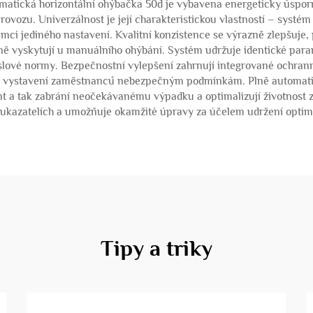
omatická horizontální ohýbačka 50d je vybavena energeticky úsporn
vozu. Univerzálnost je její charakteristickou vlastností – systém 
ámci jediného nastavení. Kvalitní konzistence se výrazně zlepšuje
ě vyskytují u manuálního ohýbání. Systém udržuje identické param
slové normy. Bezpečnostní vylepšení zahrnují integrované ochranné
jí vystavení zaměstnanců nebezpečným podmínkám. Plně automati
ent a tak zabrání neočekávanému výpadku a optimalizují životnost 
ukazatelích a umožňuje okamžité úpravy za účelem udržení optimá
Tipy a triky