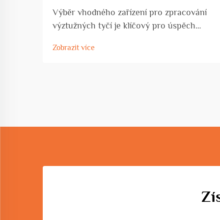
Výběr vhodného zařízení pro zpracování
výztužných tyčí je klíčový pro úspěch
jakéhokoli stavebního projektu, ať už
Zobrazit více
pracujete na komerční výstavbě, rozvoji
infrastruktury nebo průmyslové výrobě.
Volba zařízení přímo ovlivňuje...
Zí