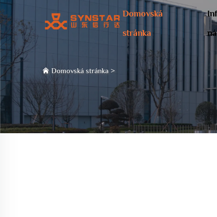
Domovská
In
stránka
ná
Domovská stránka
>