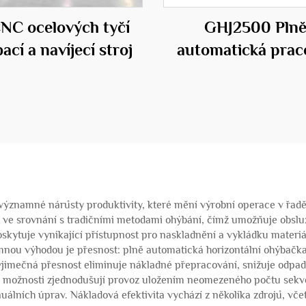
CNC ocelových tyčí
GHJ2500 Pln
ací a navíjecí stroj
automatická prac
stanice pro ocelové
í významné nárůsty produktivity, které mění výrobní operace v řad
 ve srovnání s tradičními metodami ohýbání, čímž umožňuje obsluz
skytuje vynikající přístupnost pro naskladnění a vykládku materiá
mnou výhodou je přesnost: plně automatická horizontální ohýbačka
jimečná přesnost eliminuje nákladné přepracování, snižuje odpad 
 možnosti zjednodušují provoz uložením neomezeného počtu sekve
álních úprav. Nákladová efektivita vychází z několika zdrojů, vč