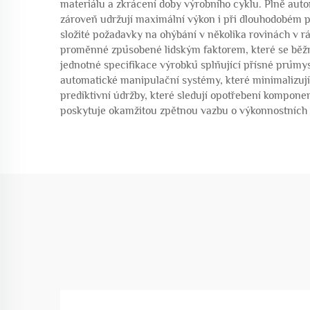
materiálu a zkrácení doby výrobního cyklu. Plně aut
zároveň udržují maximální výkon i při dlouhodobém pro
složité požadavky na ohýbání v několika rovinách v r
proměnné způsobené lidským faktorem, které se běžn
jednotné specifikace výrobků splňující přísné průmy
automatické manipulační systémy, které minimalizu
prediktivní údržby, které sledují opotřebení kompon
poskytuje okamžitou zpětnou vazbu o výkonnostních 