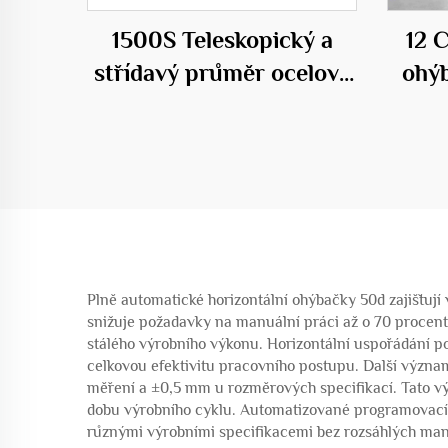
1500S Teleskopický a
12 
střídavý průměr ocelové
ohýb
klece válcovací svařovací
stroj
Plně automatické horizontální ohýbačky 50d zajišťuj
snižuje požadavky na manuální práci až o 70 procent
stálého výrobního výkonu. Horizontální uspořádání po
celkovou efektivitu pracovního postupu. Další význa
měření a ±0,5 mm u rozměrových specifikací. Tato vý
dobu výrobního cyklu. Automatizované programovací
různými výrobními specifikacemi bez rozsáhlých manu