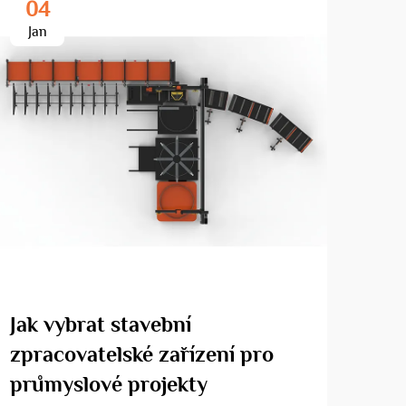
04
3
Jan
Ma
Jak vybrat stavební
Jak
zpracovatelské zařízení pro
CNC
průmyslové projekty
oce