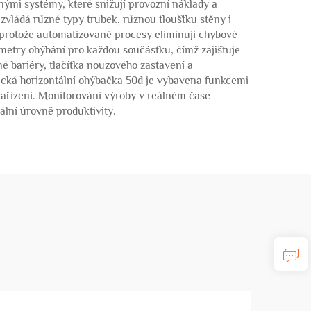
ými systémy, které snižují provozní náklady a
zvládá různé typy trubek, různou tloušťku stěny i
, protože automatizované procesy eliminují chybové
etry ohýbání pro každou součástku, čímž zajišťuje
 bariéry, tlačítka nouzového zastavení a
cká horizontální ohýbačka 50d je vybavena funkcemi
zařízení. Monitorování výroby v reálném čase
lní úrovně produktivity.