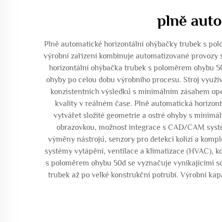
plně aut
Plně automatické horizontální ohýbačky trubek s polo
výrobní zařízení kombinuje automatizované provozy s
horizontální ohýbačka trubek s poloměrem ohybu 50
ohyby po celou dobu výrobního procesu. Stroj využív
konzistentních výsledků s minimálním zásahem oper
kvality v reálném čase. Plně automatická horizo
vytvářet složité geometrie a ostré ohyby s minimá
obrazovkou, možnost integrace s CAD/CAM systém
výměny nástrojů, senzory pro detekci kolizí a kompl
systémy vytápění, ventilace a klimatizace (HVAC), k
s poloměrem ohybu 50d se vyznačuje vynikajícími sch
trubek až po velké konstrukční potrubí. Výrobní ka