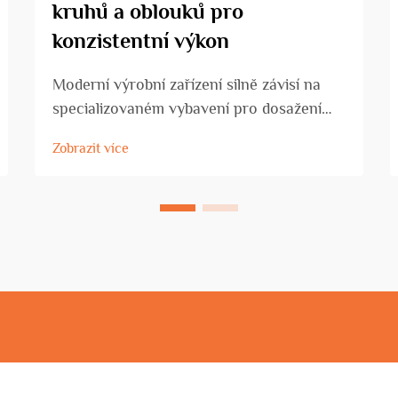
kruhů a oblouků pro
konzistentní výkon
Moderní výrobní zařízení silně závisí na
specializovaném vybavení pro dosažení
přesných tvářecích operací, a stroj na
Zobrazit více
ohýbání kruhů a oblouků představuje
klíčový nástroj pro vytváření
konzistentních zakřivených profilů při
zpracování kovů. Tyto stroje...