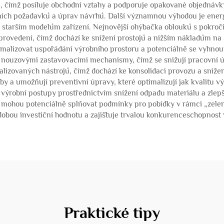
ů, čímž posiluje obchodní vztahy a podporuje opakované objednávk
álních požadavků a úprav návrhů. Další významnou výhodou je energ
oti starším modelům zařízení. Nejnovější ohýbačka oblouků s pokro
rovedení, čímž dochází ke snížení prostojů a nižším nákladům na 
imalizovat uspořádání výrobního prostoru a potenciálně se vyhno
ouzovými zastavovacími mechanismy, čímž se snižují pracovní úra
ializovaných nástrojů, čímž dochází ke konsolidaci provozu a sníže
y a umožňují preventivní úpravy, které optimalizují jak kvalitu vý
výrobní postupy prostřednictvím snížení odpadu materiálu a zlep
a mohou potenciálně splňovat podmínky pro pobídky v rámci „zele
dobou investiční hodnotu a zajišťuje trvalou konkurenceschopnost
Praktické tipy