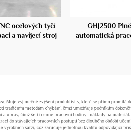
CNC ocelových tyčí
GHJ2500 Pln
ací a navíjecí stroj
automatická prac
stanice pro ocelové
jišťuje výjimečné zvýšení produktivity, které se přímo promítá do
roti tradičním metodám ohýbání, čímž umožňuje podnikům dokončit 
a úprav, čímž šetří cenné pracovní hodiny i náklady na materiál. O
graci do stávajících pracovních postupů bez dlouhého období učen
e výrobních šarží, což zaručuje jednotnou kvalitu odpovídající př