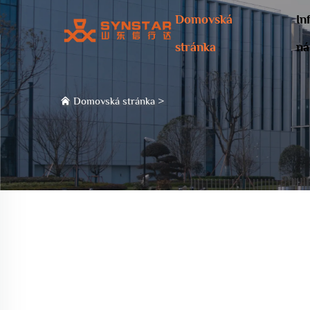
Domovská
In
stránka
ná
Domovská stránka
>