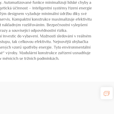
y. Automatizované funkce minimalizují lidské chyby a
etická účinnost – inteligentní systémy řízení energie
čilým designem vyžaduje minimální údržbu díky své
servis. Kompaktní konstrukce maximalizuje efektivitu
ut nákladným rozšiřováním. Bezpečnostní vylepšení
zy a související odpovědnostní rizika.
ní investic do vybavení. Možnosti sledování v reálném
stupu, tak celkovou efektivitu. Nejnovější ohýbačka
šených vzorů spotřeby energie. Tyto environmentální
né“ výroby. Modulární konstrukce zařízení usnadňuje
 v měnících se tržních podmínkách.