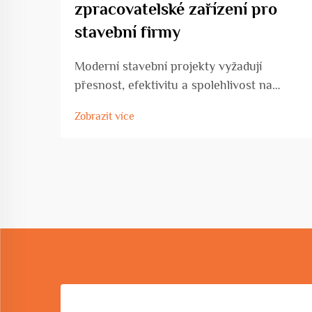
zpracovatelské zařízení pro
stavební firmy
Moderní stavební projekty vyžadují
přesnost, efektivitu a spolehlivost na
každém stupni výstavby. Dnešní stavební
Zobrazit více
firmy čelí rostoucímu tlaku, aby dodaly
vysoce kvalitní stavby v těsných
termínech, a zároveň zachovaly
nákladovou efektivitu a bezpeč...