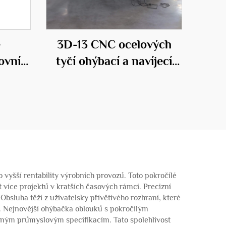
ě
3D-13 CNC ocelových
ovní
tyčí ohýbací a navíjecí
 klece
stroj
 vyšší rentability výrobních provozů. Toto pokročilé
více projektů v kratších časových rámci. Precizní
bsluha těží z uživatelsky přívětivého rozhraní, které
í. Nejnovější ohýbačka oblouků s pokročilým
ísným průmyslovým specifikacím. Tato spolehlivost