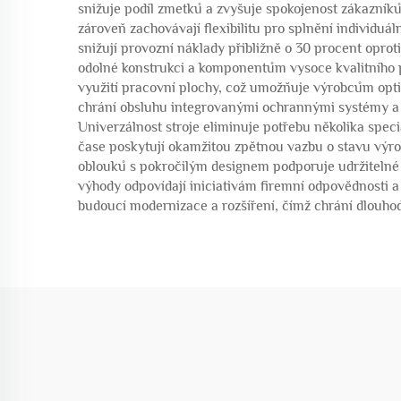
snižuje podíl zmetků a zvyšuje spokojenost zákazník
zároveň zachovávají flexibilitu pro splnění individu
snižují provozní náklady přibližně o 30 procent opr
odolné konstrukci a komponentům vysoce kvalitního p
využití pracovní plochy, což umožňuje výrobcům opt
chrání obsluhu integrovanými ochrannými systémy a n
Univerzálnost stroje eliminuje potřebu několika spec
čase poskytují okamžitou zpětnou vazbu o stavu výrob
oblouků s pokročilým designem podporuje udržitelné 
výhody odpovídají iniciativám firemní odpovědnosti 
budoucí modernizace a rozšíření, čímž chrání dlouho