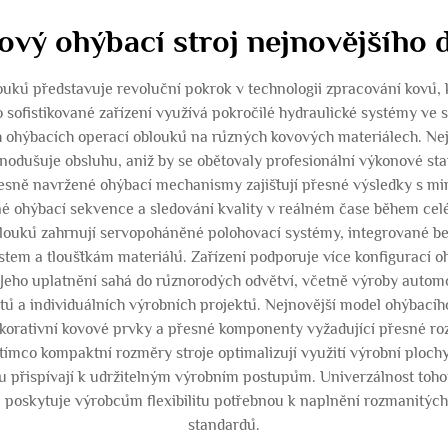
ový ohýbací stroj nejnovějšího 
ouků představuje revoluční pokrok v technologii zpracování kovů, 
o sofistikované zařízení využívá pokročilé hydraulické systémy ve 
h ohýbacích operací oblouků na různých kovových materiálech. Nej
nodušuje obsluhu, aniž by se obětovaly profesionální výkonové sta
sně navržené ohýbací mechanismy zajišťují přesné výsledky s mini
é ohýbací sekvence a sledování kvality v reálném čase během celé
louků zahrnují servopoháněné polohovací systémy, integrované bezp
stem a tloušťkám materiálů. Zařízení podporuje více konfigurací 
. Jeho uplatnění sahá do různorodých odvětví, včetně výroby autom
 a individuálních výrobních projektů. Nejnovější model ohýbacíh
ekorativní kovové prvky a přesné komponenty vyžadující přesné r
tímco kompaktní rozměry stroje optimalizují využití výrobní ploch
u přispívají k udržitelným výrobním postupům. Univerzálnost tohot
y a poskytuje výrobcům flexibilitu potřebnou k naplnění rozmanitýc
standardů.