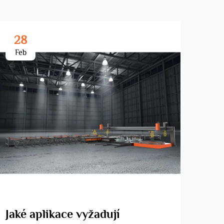
28
3
Feb
Ma
Jaké aplikace vyžadují
Pro