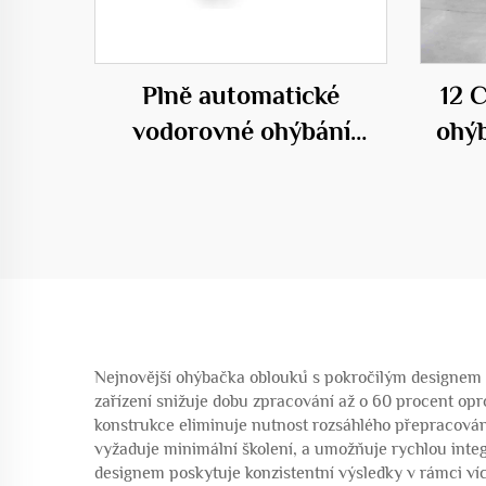
Plně automatické
12 
vodorovné ohýbání
ohýb
modelu 50C
Nejnovější ohýbačka oblouků s pokročilým designem za
zařízení snižuje dobu zpracování až o 60 procent op
konstrukce eliminuje nutnost rozsáhlého přepracování 
vyžaduje minimální školení, a umožňuje rychlou inte
designem poskytuje konzistentní výsledky v rámci víc