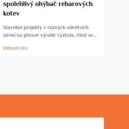
spolehlivý ohýbač rebarových
na 
kotev
nej
Stavební projekty v různých odvětvích
Poch
závisí na přesné výrobě výztuže, čímž se
CNC 
ohýbač rebríků z výztužné oceli stává
nejv
Zobrazit více
Zobra
nezbytným zařízením pro stavební firmy,
firmy
výrobní podniky specializující se na výztuž
svýc
a stavební firmy. Tyto specializované
syst
stroje přeměňují...
konzi