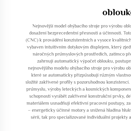
oblouk
Nejnovější model ohýbacího stroje pro výrobu obl
dosažení bezprecedentní přesnosti a účinnosti. Tot
(CNC) k provádění konzistentních a vysoce kvalitníc
vybaven intuitivním dotykovým displejem, který zjed
náročných průmyslových prostředích, zatímco pře
zahrnují automatický výpočet oblouku, postupn
nejnovějšího modelu ohýbacího stroje pro výrobu ob
které se automaticky přizpůsobují různým vlastno
složité zakřivené profily s pozoruhodnou konzistencí
průmyslu, výroby leteckých a kosmických komponentů
schopností vyrábět zakřivené konstrukční prvky, d
materiálem usnadňují efektivní pracovní postupy, za
– energeticky účinné motory a snížená hladina hluk
sérií, tak pro specializované individuální projekt