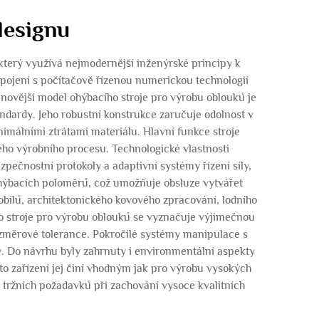
designu
který využívá nejmodernější inženýrské principy k
spojení s počítačově řízenou numerickou technologií
novější model ohýbacího stroje pro výrobu oblouků je
ndardy. Jeho robustní konstrukce zaručuje odolnost v
málními ztrátami materiálu. Hlavní funkce stroje
ho výrobního procesu. Technologické vlastnosti
ečnostní protokoly a adaptivní systémy řízení síly,
ohýbacích poloměrů, což umožňuje obsluze vytvářet
obilů, architektonického kovového zpracování, lodního
o stroje pro výrobu oblouků se vyznačuje výjimečnou
ozměrové tolerance. Pokročilé systémy manipulace s
y. Do návrhu byly zahrnuty i environmentální aspekty
o zařízení jej činí vhodným jak pro výrobu vysokých
h tržních požadavků při zachování vysoce kvalitních