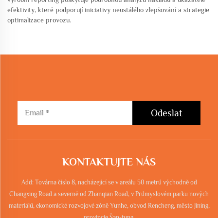
efektivity, které podporují iniciativy neustálého zlepšování a strategie
optimalizace provozu.
Odeslat
KONTAKTUJTE NÁS
Add: Továrna číslo 8, nacházející se v areálu 50 metrů východně od
Changxing Road a severně od Zhanqian Road, v Průmyslovém parku nových
materiálů, ekonomické rozvojové zóně Yunhe, obvod Rencheng, město Jining,
provincie Šan-tung.