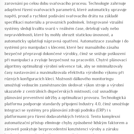
zarovnání po celou dobu svařovacího procesu. Technologie zahrnuje
adaptivní řízení svařovacích parametrů, které automaticky upravuje
napětí, proud a rychlost podávání svařovacího drátu na základě
specifikací materiálu a provozních podmínek. Integrované vizuální
systémy sledují kvalitu svarů v reálném čase, detekují vady nebo
nepravidelnosti, které by mohly ohrozit statickou únosnost, a
automaticky uplatňují nápravná opatření. Automatizace zasahuje i do
systémů pro manipulaci s klecemi, které bez manuálního zásahu
bezpečně přepravují dokončené výrobky, čímž se snižuje poškození
při manipulaci a zvyšuje bezpečnost na pracovišti. Chytré plánovací
algoritmy optimalizují výrobní sekvence tak, aby se minimalizovaly
časy nastavování a maximalizovala efektivita výrobního výkonu při
různých konfiguracích klecí. Možnosti dálkového monitoringu
umožňují vedoucím zaměstnancům sledovat výkon stroje a výrobní
ukazatele z centrálních dispečerských místností, což usnadňuje
plánování preventivní údržby a optimalizaci provozu. Technologická
platforma podporuje standardy připojení Industry 4.0, čímž umožňuje
integraci se systémy pro plánování zdrojů podniku (ERP) i s
platformami pro řízení dodavatelských řetězců. Tento komplexní
automatizační přístup eliminuje chyby způsobené lidským faktorem a
zároveň poskytuje bezprecedentní konzistenci výroby a záruku