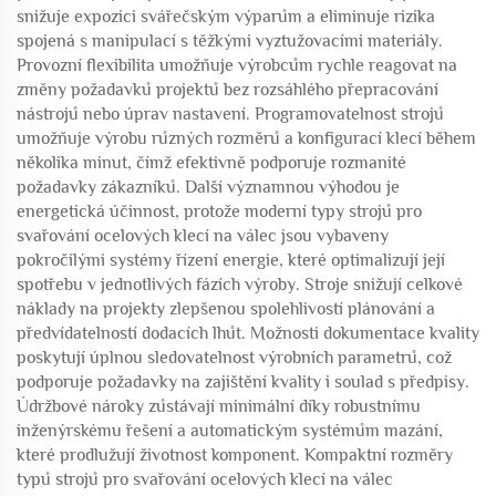
snižuje expozici svářečským výparům a eliminuje rizika
spojená s manipulací s těžkými vyztužovacími materiály.
Provozní flexibilita umožňuje výrobcům rychle reagovat na
změny požadavků projektů bez rozsáhlého přepracování
nástrojů nebo úprav nastavení. Programovatelnost strojů
umožňuje výrobu různých rozměrů a konfigurací klecí během
několika minut, čímž efektivně podporuje rozmanité
požadavky zákazníků. Další významnou výhodou je
energetická účinnost, protože moderní typy strojů pro
svařování ocelových klecí na válec jsou vybaveny
pokročilými systémy řízení energie, které optimalizují její
spotřebu v jednotlivých fázích výroby. Stroje snižují celkové
náklady na projekty zlepšenou spolehlivostí plánování a
předvídatelností dodacích lhůt. Možnosti dokumentace kvality
poskytují úplnou sledovatelnost výrobních parametrů, což
podporuje požadavky na zajištění kvality i soulad s předpisy.
Údržbové nároky zůstávají minimální díky robustnímu
inženýrskému řešení a automatickým systémům mazání,
které prodlužují životnost komponent. Kompaktní rozměry
typů strojů pro svařování ocelových klecí na válec