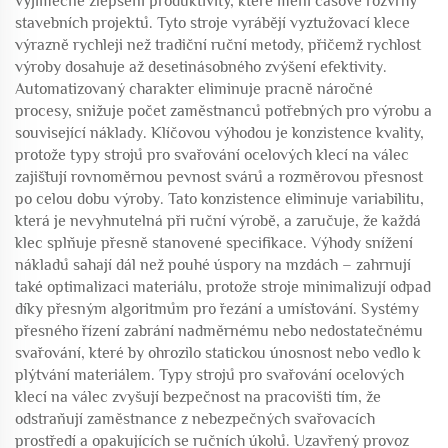
výjimečné zlepšení produktivity, které mění časové rozvrhy
stavebních projektů. Tyto stroje vyrábějí vyztužovací klece
výrazně rychleji než tradiční ruční metody, přičemž rychlost
výroby dosahuje až desetinásobného zvýšení efektivity.
Automatizovaný charakter eliminuje pracně náročné
procesy, snižuje počet zaměstnanců potřebných pro výrobu a
související náklady. Klíčovou výhodou je konzistence kvality,
protože typy strojů pro svařování ocelových klecí na válec
zajišťují rovnoměrnou pevnost svárů a rozměrovou přesnost
po celou dobu výroby. Tato konzistence eliminuje variabilitu,
která je nevyhnutelná při ruční výrobě, a zaručuje, že každá
klec splňuje přesně stanovené specifikace. Výhody snížení
nákladů sahají dál než pouhé úspory na mzdách – zahrnují
také optimalizaci materiálu, protože stroje minimalizují odpad
díky přesným algoritmům pro řezání a umísťování. Systémy
přesného řízení zabrání nadměrnému nebo nedostatečnému
svařování, které by ohrozilo statickou únosnost nebo vedlo k
plýtvání materiálem. Typy strojů pro svařování ocelových
klecí na válec zvyšují bezpečnost na pracovišti tím, že
odstraňují zaměstnance z nebezpečných svařovacích
prostředí a opakujících se ručních úkolů. Uzavřený provoz