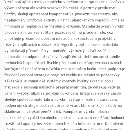
které snižují elektrickou spotřebu v nečinnosti a optimalizují dodávku
výkonu během aktivních svařovacích cyklů. Algoritmy prediktivní
údržby sledují opotřebení komponentů a provozní parametry, aby
naplánovaly údržbové aktivity v rámci plánovaných výpadků, čímž se
minimalizují neplánované výrobní přerušení. Standardizovaný výrobní
proces eliminuje variabilitu v požadavcích na pracovní sílu, což
umožňuje přesné odhadování nákladů a rozpočtování projektů v
různých aplikacích u zákazníků. Algoritmy optimalizace materiálu
vypočítávají přesné délky a umístění výztužných tyčí za účelem
minimalizace odpadu při zároveň zajištění statické únosnosti podle
technických specifikací. Rychlé přepínání umožňuje výrobu různých
konfigurací klecí během několika minut namísto hodin, čímž podporuje
flexibilní výrobní strategie reagující rychle na měnící se požadavky
zákazníků. Automatické systémy kontroly kvality zkracují dobu
inspekce a eliminují nákladné přepracování tím, že detekují vady již
během výroby, nikoli až po jejím dokončení. Integrace správy zásob
sleduje spotřebu materiálu a výrobní výstup v reálném čase, čímž
podporuje strategie dodávek „přesně včas“, které snižují náklady na
skladování a zlepšují peněžní tok. Kompaktní výrobní plocha
maximalizuje využití výrobního prostoru a zároveň umožňuje budoucí
rozšíření kapacity bez významných změn infrastruktury. Komplexní
výrobní reporting poskytuje podrobnou analýzu nákladů a ukazatele