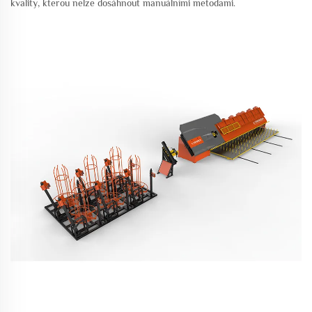
kvality, kterou nelze dosáhnout manuálními metodami.