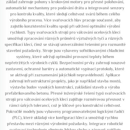
základ zahrnuje pohony s krokovými motory pro přesné polohování,
automatické mechanismy pro podávání drátu a integrované senzory
pro kontrolu kvality, které sledují celistvost svárů během celého
výrobního procesu. Více svařovacích hlav pracuje současně, aby
zajistilo konzistentní kvalitu spojů při udržení optimální výrobní
rychlosti. Typy svařovacích strojů pro válcování ocelových klecí
umožňují zpracování různých průměrů výztužných tyčí a různých
specifikací klecí, čímž se stávají univerzálními řešeními pro rozmanité
stavební požadavky. Stroje jsou vybaveny sofistikovanými chladicími
systémy, které udržují optimální provozní teploty během
nepřetržitých výrobních cyklů. Bezpečnostní prvky zahrnují nouzové
zastavení, ochranné bariéry a automatické vypínací protokoly, které
se aktivují při zaznamenání jakýchkoli nepravidelností. Aplikace
zahrnují infrastrukturní projekty, jako je například stavba mostů,
výstavba budov vysokých konstrukcí, zakládání staveb a výroba
prefabrikovaného betonu. Přesné inženýrské řešení typů svařovacích
strojů pro válcování ocelových klecí zajišťuje rozměrovou přesnost v
rámci úzkých tolerancí, což je klíčové pro konstrukční celistvost.
Pokročilé modely jsou vybaveny programovatelnými logickými řadiči
(PLC), které ukládají více konfigurací klecí a umožňují rychlou
přestavbu mezi různými výrobními požadavky. Integrace robotické
svařovací technologie eliminuje lidskou chybu a zároveň zajišťuje