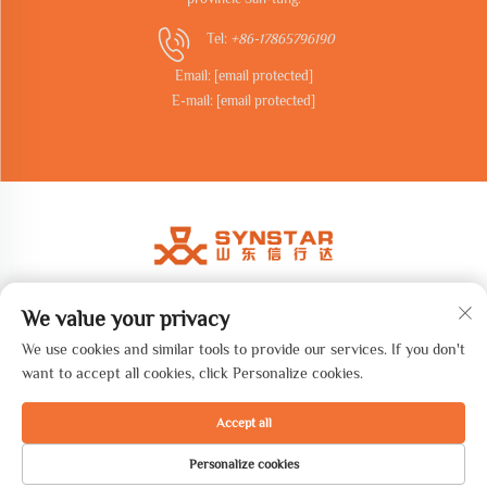
Tel:
+86-17865796190
Email:
[email protected]
E-mail:
[email protected]
We value your privacy
Copyright © 2026 Shandong synstar Intelligent Technology Co., Ltd.
Všechna práva vyhrazena. -
Zásady ochrany soukromí
We use cookies and similar tools to provide our services. If you don't
want to accept all cookies, click Personalize cookies.
Accept all
Personalize cookies
DOMOVSKÁ
PRODUKTY
E-MAIL
TEL.