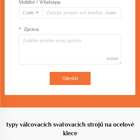
Mobilní / Whatsapp
Code
0/100
Zpráva
0/1000
Odeslat
typy válcovacích svařovacích strojů na ocelové
klece