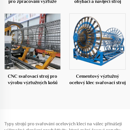
pro zpracování výztuže
ohýbací a navíjecí stroj
CNC svařovací stroj pro
Cementový výztužný
výrobu výztužných košů
ocelový klec svařovací stroj
Typy strojů pro svařování ocelových klecí na válec přinášejí