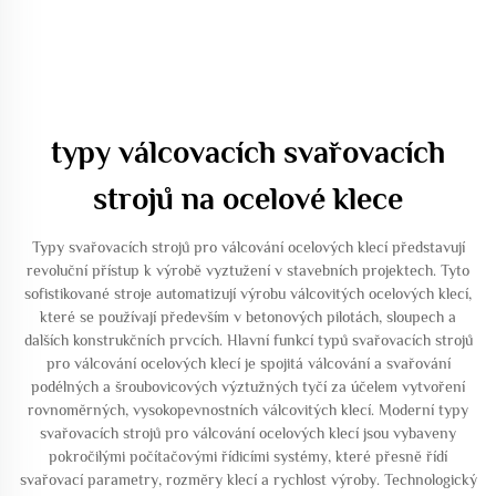
typy válcovacích svařovacích
strojů na ocelové klece
Typy svařovacích strojů pro válcování ocelových klecí představují
revoluční přístup k výrobě vyztužení v stavebních projektech. Tyto
sofistikované stroje automatizují výrobu válcovitých ocelových klecí,
které se používají především v betonových pilotách, sloupech a
dalších konstrukčních prvcích. Hlavní funkcí typů svařovacích strojů
pro válcování ocelových klecí je spojitá válcování a svařování
podélných a šroubovicových výztužných tyčí za účelem vytvoření
rovnoměrných, vysokopevnostních válcovitých klecí. Moderní typy
svařovacích strojů pro válcování ocelových klecí jsou vybaveny
pokročilými počítačovými řídicími systémy, které přesně řídí
svařovací parametry, rozměry klecí a rychlost výroby. Technologický