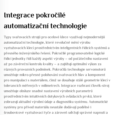
Integrace pokročilé
automatizační technologie
Typy svařovacích strojů pro ocelové klece využívají nejmodernější
automatizační technologie, které revolučně mění výrobu
vyztužovacích klecí prostřednictvím inteligentních řídicích systémů a
přesného inženýrského řešení. Pokročilé programovatelné logické
řídicí jednotky řídí každý aspekt výroby – od počátečního nastavení
až po závěreční kontrolu kvality – a zajišťují optimální výkon za
různých provozních podmínek. Pokročilá technologie servomotorů
umožňuje mikro-přesné polohování svařovacích hlav a komponent
pro manipulaci s materiálem, čímž se dosahuje stálé geometrie klecí v
tolerancích měřených v milimetrech. Integrace rozhraní člověk-stroj
umožňuje obsluze snadné nastavení výrobních parametrů
prostřednictvím intuitivních dotykových ovládacích prvků, které
zobrazují aktuální výrobní údaje a diagnostiku systému. Automatické
systémy pro přívod materiálu neustále dodávají podélné i
šroubovicové vyztužovací tyče a zároveň udržují správné napnutí a