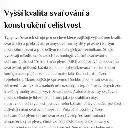
Vyšší kvalita svařování a
konstrukční celistvost
Typy svařovacích strojů pro ocelové klece zajišťují výjimečnou kvalitu
svarů, která překračuje průmyslové normy díky přesně řízeným
procesům tavení a pokročilým metalurgickým technikám. Stroje
využívají několik svařovacích technologií, včetně svařování v
ochranné atmosféře inertního plynu (MIG) a odporového bodového
svařování, přičemž každá z nich je optimalizována pro konkrétní
konfigurace spojů a kombinace materiálů. Konzistentní řízení
tepelného příkonu zajišťuje správnou hloubku proniknutí svaru a
zároveň brání vzniku nadměrně rozsáhlých tepelně ovlivněných zón,
které by mohly oslabit vyztužovací ocel. Automatizovaný svařovací
proces eliminuje lidské proměnné, jako je stabilita ruky,
nepravidelnosti rychlosti posuvu nebo kolísání délky oblouku, jež často
ovlivňují ruční svařovací operace. Pokročilé systémy řízení
ochranného plynu chrání svarovou lázeň před kontaminací
atmosférickými plyny, čímž vznikají čisté, bezpórózní svary s
vynikajícími mechanickými vlastnostmi. Senzory pro sledování v