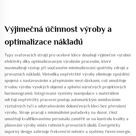
Výjimečná účinnost výroby a
optimalizace nákladů
Typy svařovacích strojů pro ocelové klece dosahují výjimečné výrobní
efektivity díky optimalizovaným výrobním procesům, které
maximalizují výstup při současném minimalizování spotřeby zdrojů a
provozních nákladů. Metodika nepřetržité výroby eliminuje zpoždění
spojená s nastavováním a přepínáním mezi dávkami, což umožňuje
trvalou výrobu vysokých objemů a splnění náročných projektových
harmonogramů. Integrované systémy manipulace s materiálem
udržují nepřetržitý pracovní postup automatickým umísťováním
výztužných tyčí a odstraňováním dokončených klecí bez přerušení
výroby. Stroje pracují s minimálními požadavky na dozor, čímž
umožňují kvalifikovanému personálu zaměřit se na kontrolu kvality a
plánování výroby místo rutinních provozních úkolů. Energeticky
úsporný design zahrnuje frekvenční měniče a systémy řízení energie,