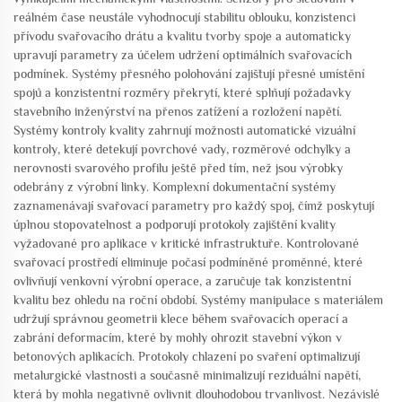
reálném čase neustále vyhodnocují stabilitu oblouku, konzistenci
přívodu svařovacího drátu a kvalitu tvorby spoje a automaticky
upravují parametry za účelem udržení optimálních svařovacích
podmínek. Systémy přesného polohování zajišťují přesné umístění
spojů a konzistentní rozměry překrytí, které splňují požadavky
stavebního inženýrství na přenos zatížení a rozložení napětí.
Systémy kontroly kvality zahrnují možnosti automatické vizuální
kontroly, které detekují povrchové vady, rozměrové odchylky a
nerovnosti svarového profilu ještě před tím, než jsou výrobky
odebrány z výrobní linky. Komplexní dokumentační systémy
zaznamenávají svařovací parametry pro každý spoj, čímž poskytují
úplnou stopovatelnost a podporují protokoly zajištění kvality
vyžadované pro aplikace v kritické infrastruktuře. Kontrolované
svařovací prostředí eliminuje počasí podmíněné proměnné, které
ovlivňují venkovní výrobní operace, a zaručuje tak konzistentní
kvalitu bez ohledu na roční období. Systémy manipulace s materiálem
udržují správnou geometrii klece během svařovacích operací a
zabrání deformacím, které by mohly ohrozit stavební výkon v
betonových aplikacích. Protokoly chlazení po svaření optimalizují
metalurgické vlastnosti a současně minimalizují reziduální napětí,
která by mohla negativně ovlivnit dlouhodobou trvanlivost. Nezávislé