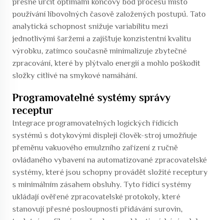
přesně určit optimální koncový bod procesu místo
používání libovolných časově založených postupů. Tato
analytická schopnost snižuje variabilitu mezi
jednotlivými šaržemi a zajišťuje konzistentní kvalitu
výrobku, zatímco současně minimalizuje zbytečné
zpracování, které by plýtvalo energií a mohlo poškodit
složky citlivé na smykové namáhání.
Programovatelné systémy správy
receptur
Integrace programovatelných logických řídicích
systémů s dotykovými displeji člověk-stroj umožňuje
přeměnu vakuového emulzního zařízení z ručně
ovládaného vybavení na automatizované zpracovatelské
systémy, které jsou schopny provádět složité receptury
s minimálním zásahem obsluhy. Tyto řídicí systémy
ukládají ověřené zpracovatelské protokoly, které
stanovují přesné posloupnosti přidávání surovin,