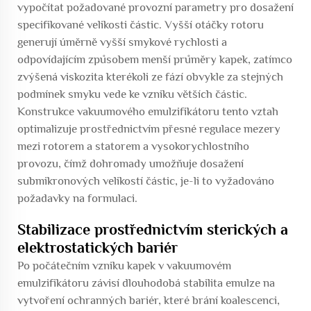
vypočítat požadované provozní parametry pro dosažení
specifikované velikosti částic. Vyšší otáčky rotoru
generují úměrně vyšší smykové rychlosti a
odpovídajícím způsobem menší průměry kapek, zatímco
zvýšená viskozita kterékoli ze fází obvykle za stejných
podmínek smyku vede ke vzniku větších částic.
Konstrukce vakuumového emulzifikátoru tento vztah
optimalizuje prostřednictvím přesné regulace mezery
mezi rotorem a statorem a vysokorychlostního
provozu, čímž dohromady umožňuje dosažení
submikronových velikostí částic, je-li to vyžadováno
požadavky na formulaci.
Stabilizace prostřednictvím sterických a
elektrostatických bariér
Po počátečním vzniku kapek v vakuumovém
emulzifikátoru závisí dlouhodobá stabilita emulze na
vytvoření ochranných bariér, které brání koalescenci,