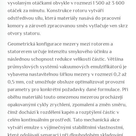
vyvolaným otáčkami obvykle v rozmezí 1 500 až 3 600
otáček za minutu. Konstrukce rotoru vytváří
odstředivou sílu, která materiály nasává do pracovní
komory a zároveň zpracovanou směs vytlačuje ven skrz
otvory statoru.
Geometrická konfigurace mezery mezi rotorem a
statorerem určuje intenzitu smykového účinku a
následnou schopnost redukce velikosti částic. Většina
průmyslových systémů vakuumových emulzifikátorů je
vybavena nastavitelnou šířkou mezery v rozmezí 0,2 až
0,5 mm, což umožňuje obsluze optimalizovat provozní
parametry pro konkrétní požadavky dané formulace. Při
oběhu materiálů touto omezenou mezerou procházejí
opakovanými cykly zrychlení, zpomalení a změn směru,
čímž dochází k rozdělení kapén a rozptýlení částic v
celém kontinuálním prostředí. Tato mechanická akce
vytváří emulze s výjimečnými stabilitními vlastnostmi,
které odolávají separaci i při dlouhodobém skladování.