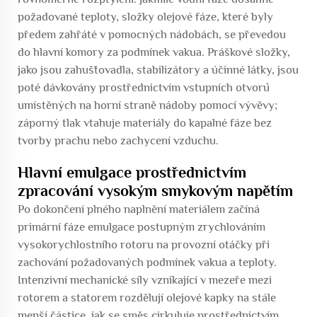
požadované teploty, složky olejové fáze, které byly
předem zahřáté v pomocných nádobách, se převedou
do hlavní komory za podmínek vakua. Práškové složky,
jako jsou zahušťovadla, stabilizátory a účinné látky, jsou
poté dávkovány prostřednictvím vstupních otvorů
umístěných na horní straně nádoby pomocí vývěvy;
záporný tlak vtahuje materiály do kapalné fáze bez
tvorby prachu nebo zachycení vzduchu.
Hlavní emulgace prostřednictvím
zpracování vysokým smykovým napětím
Po dokončení plného naplnění materiálem začíná
primární fáze emulgace postupným zrychlováním
vysokorychlostního rotoru na provozní otáčky při
zachování požadovaných podmínek vakua a teploty.
Intenzivní mechanické síly vznikající v mezeře mezi
rotorem a statorem rozdělují olejové kapky na stále
menší částice, jak se směs cirkuluje prostřednictvím