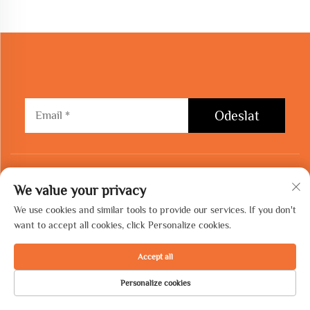
Odeslat
KONTAKTUJTE NÁS
We value your privacy
We use cookies and similar tools to provide our services. If you don't
Add: Továrna číslo 8, nacházející se v areálu 50 metrů východně od
want to accept all cookies, click Personalize cookies.
Changxing Road a severně od Zhanqian Road, v Průmyslovém parku nových
materiálů, ekonomické rozvojové zóně Yunhe, obvod Rencheng, město Jining,
Accept all
provincie Šan-tung.
Personalize cookies
Tel:
+86-17865796190
DOMOVSKÁ
PRODUKTY
E-MAIL
TEL.
STRÁNKA