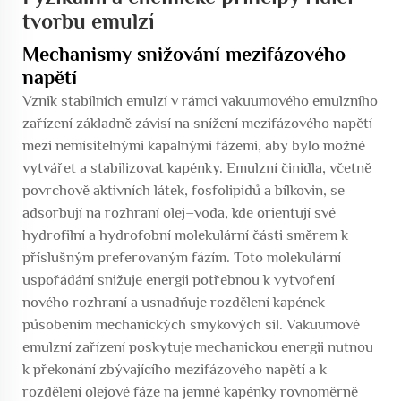
tvorbu emulzí
Mechanismy snižování mezifázového
napětí
Vznik stabilních emulzí v rámci vakuumového emulzního
zařízení základně závisí na snížení mezifázového napětí
mezi nemísitelnými kapalnými fázemi, aby bylo možné
vytvářet a stabilizovat kapénky. Emulzní činidla, včetně
povrchově aktivních látek, fosfolipidů a bílkovin, se
adsorbují na rozhraní olej–voda, kde orientují své
hydrofilní a hydrofobní molekulární části směrem k
příslušným preferovaným fázím. Toto molekulární
uspořádání snižuje energii potřebnou k vytvoření
nového rozhraní a usnadňuje rozdělení kapének
působením mechanických smykových sil. Vakuumové
emulzní zařízení poskytuje mechanickou energii nutnou
k překonání zbývajícího mezifázového napětí a k
rozdělení olejové fáze na jemné kapénky rovnoměrně