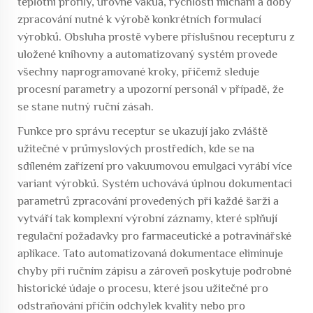
teplotní profily, úrovně vakua, rychlosti míchání a doby
zpracování nutné k výrobě konkrétních formulací
výrobků. Obsluha prostě vybere příslušnou recepturu z
uložené knihovny a automatizovaný systém provede
všechny naprogramované kroky, přičemž sleduje
procesní parametry a upozorní personál v případě, že
se stane nutný ruční zásah.
Funkce pro správu receptur se ukazují jako zvláště
užitečné v průmyslových prostředích, kde se na
sdíleném zařízení pro vakuumovou emulgaci vyrábí více
variant výrobků. Systém uchovává úplnou dokumentaci
parametrů zpracování provedených při každé šarži a
vytváří tak komplexní výrobní záznamy, které splňují
regulační požadavky pro farmaceutické a potravinářské
aplikace. Tato automatizovaná dokumentace eliminuje
chyby při ručním zápisu a zároveň poskytuje podrobné
historické údaje o procesu, které jsou užitečné pro
odstraňování příčin odchylek kvality nebo pro