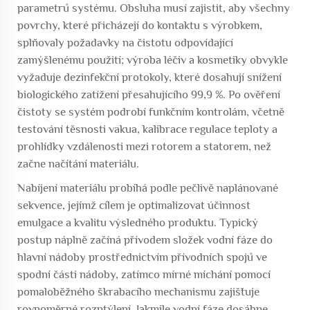
parametrů systému. Obsluha musí zajistit, aby všechny
povrchy, které přicházejí do kontaktu s výrobkem,
splňovaly požadavky na čistotu odpovídající
zamýšlenému použití; výroba léčiv a kosmetiky obvykle
vyžaduje dezinfekční protokoly, které dosahují snížení
biologického zatížení přesahujícího 99,9 %. Po ověření
čistoty se systém podrobí funkčním kontrolám, včetně
testování těsnosti vakua, kalibrace regulace teploty a
prohlídky vzdálenosti mezi rotorem a statorem, než
začne načítání materiálu.
Nabíjení materiálu probíhá podle pečlivě naplánované
sekvence, jejímž cílem je optimalizovat účinnost
emulgace a kvalitu výsledného produktu. Typický
postup náplně začíná přívodem složek vodní fáze do
hlavní nádoby prostřednictvím přívodních spojů ve
spodní části nádoby, zatímco mírné míchání pomocí
pomaloběžného škrabacího mechanismu zajišťuje
rovnoměrné rozptýlení. Jakmile vodní fáze dosáhne