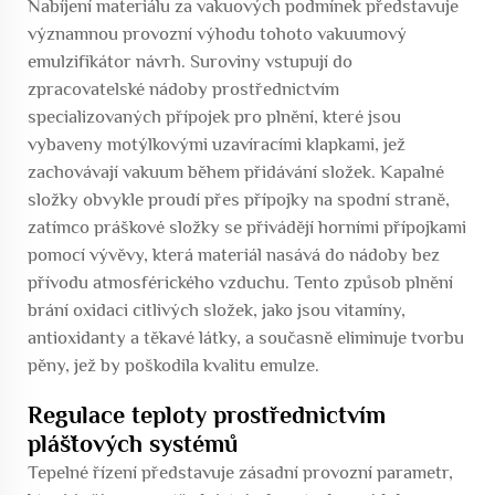
Nabíjení materiálu za vakuových podmínek představuje
významnou provozní výhodu tohoto
vakuumový
emulzifikátor
návrh. Suroviny vstupují do
zpracovatelské nádoby prostřednictvím
specializovaných přípojek pro plnění, které jsou
vybaveny motýlkovými uzavíracími klapkami, jež
zachovávají vakuum během přidávání složek. Kapalné
složky obvykle proudí přes přípojky na spodní straně,
zatímco práškové složky se přivádějí horními přípojkami
pomocí vývěvy, která materiál nasává do nádoby bez
přívodu atmosférického vzduchu. Tento způsob plnění
brání oxidaci citlivých složek, jako jsou vitamíny,
antioxidanty a těkavé látky, a současně eliminuje tvorbu
pěny, jež by poškodila kvalitu emulze.
Regulace teploty prostřednictvím
plášťových systémů
Tepelné řízení představuje zásadní provozní parametr,