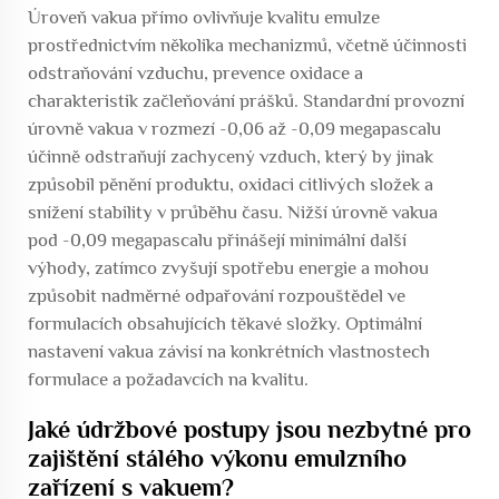
Úroveň vakua přímo ovlivňuje kvalitu emulze
prostřednictvím několika mechanizmů, včetně účinnosti
odstraňování vzduchu, prevence oxidace a
charakteristik začleňování prášků. Standardní provozní
úrovně vakua v rozmezí -0,06 až -0,09 megapascalu
účinně odstraňují zachycený vzduch, který by jinak
způsobil pěnění produktu, oxidaci citlivých složek a
snížení stability v průběhu času. Nižší úrovně vakua
pod -0,09 megapascalu přinášejí minimální další
výhody, zatímco zvyšují spotřebu energie a mohou
způsobit nadměrné odpařování rozpouštědel ve
formulacích obsahujících těkavé složky. Optimální
nastavení vakua závisí na konkrétních vlastnostech
formulace a požadavcích na kvalitu.
Jaké údržbové postupy jsou nezbytné pro
zajištění stálého výkonu emulzního
zařízení s vakuem?