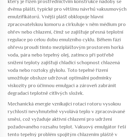
který je řízen prostřednictvím konstrukce nádoby se
dvěma plášti, typické pro většinu návrhů vakuumových
emulzifikátorů. Vnější plášť obklopuje hlavní
zpracovatelskou komoru a cirkuluje v něm médium pro
ohřev nebo chlazení, čímž se zajišťuje přesná teplotní
regulace po celou dobu emulzního cyklu. Během fází
ohřevu proudí tímto meziplášťovým prostorem horká
voda, pára nebo tepelný olej, zatímco při potřebě
snížení teploty zajišťují chladicí schopnost chlazená
voda nebo roztoky glykolu. Toto tepelné řízení
umožňuje obsluze udržovat optimální podmínky
viskozity pro účinnou emulgaci a zároveň zabránit
degradaci teplotně citlivých složek.
Mechanická energie vznikající rotací rotoru vysokou
rychlostí nevyhnutelně vyvolává teplo v zpracovávané
směsi, což vyžaduje aktivní chlazení pro udržení
požadovaného rozsahu teplot. Vakuový emulgátor řeší
tento tepelný problém spojitým chlazením pláště v