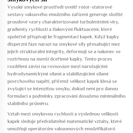
Vysoké smykové prostředí uvnitř rotor-statorové
sestavy vakuového emulzního zařízení generuje složité
proudové vzory charakterizované turbulentními víry,
gradienty rychlosti a tlakovými fluktuacemi, které
společně přispívají ke fragmentaci kapek. Když kapky
disperzní fáze narazí na smykové síly přesahující mez
jejich strukturální integrity, deformují se a nakonec se
roztrhnou na menší dceřinné kapky. Tento proces
rozdělení závisí na rovnováze mezi narušujícími
hydrodynamickými silami a stabilizujícími silami
povrchového napětí, přičemž velikost kapek klesá se
zvyšující se intenzitou smyku, dokud není pro danou
formulaci a podmínky zpracování dosaženo minimálního
stabilního průměru.
Vztah mezi smykovou rychlostí a výslednou velikostí
kapek sleduje předvídatelné matematické vztahy, které
umožňují operátorům vakuumových emulzifikátorů