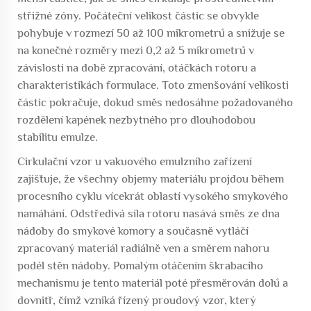
střižné zóny. Počáteční velikost částic se obvykle
pohybuje v rozmezí 50 až 100 mikrometrů a snižuje se
na konečné rozměry mezi 0,2 až 5 mikrometrů v
závislosti na době zpracování, otáčkách rotoru a
charakteristikách formulace. Toto zmenšování velikosti
částic pokračuje, dokud směs nedosáhne požadovaného
rozdělení kapének nezbytného pro dlouhodobou
stabilitu emulze.
Cirkulační vzor u vakuového emulzního zařízení
zajišťuje, že všechny objemy materiálu projdou během
procesního cyklu vícekrát oblastí vysokého smykového
namáhání. Odstředivá síla rotoru nasává směs ze dna
nádoby do smykové komory a současně vytláčí
zpracovaný materiál radiálně ven a směrem nahoru
podél stěn nádoby. Pomalým otáčením škrabacího
mechanismu je tento materiál poté přesměrován dolů a
dovnitř, čímž vzniká řízený proudový vzor, který