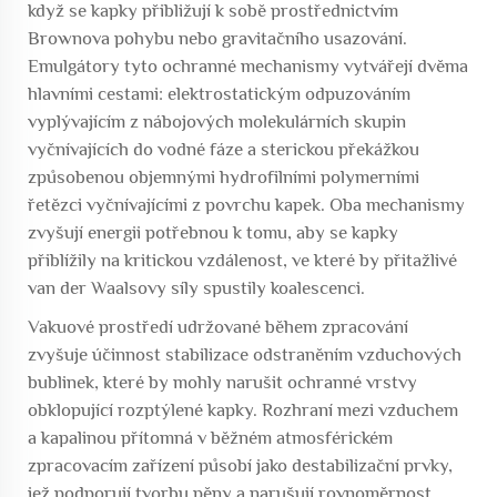
když se kapky přibližují k sobě prostřednictvím
Brownova pohybu nebo gravitačního usazování.
Emulgátory tyto ochranné mechanismy vytvářejí dvěma
hlavními cestami: elektrostatickým odpuzováním
vyplývajícím z nábojových molekulárních skupin
vyčnívajících do vodné fáze a sterickou překážkou
způsobenou objemnými hydrofilními polymerními
řetězci vyčnívajícími z povrchu kapek. Oba mechanismy
zvyšují energii potřebnou k tomu, aby se kapky
přiblížily na kritickou vzdálenost, ve které by přitažlivé
van der Waalsovy síly spustily koalescenci.
Vakuové prostředí udržované během zpracování
zvyšuje účinnost stabilizace odstraněním vzduchových
bublinek, které by mohly narušit ochranné vrstvy
obklopující rozptýlené kapky. Rozhraní mezi vzduchem
a kapalinou přítomná v běžném atmosférickém
zpracovacím zařízení působí jako destabilizační prvky,
jež podporují tvorbu pěny a narušují rovnoměrnost