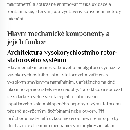
mikrometrů a současně eliminovat rizika oxidace a
kontaminace, kterým jsou vystaveny konvenční metody
míchání.
Hlavní mechanické komponenty a
jejich funkce
Architektura vysokorychlostního rotor-
statorového systému
Hlavní emulzní účinek vakuového emulgátoru vychází z
vysokorychlostního rotor-statorového zařízení s
vysokým smykovým namáháním, umístěného na dně
hlavního zpracovatelského nádoby. Tato klíčová součást
se skládá z rychle se otáčejícího rotorového
lopatkového kola obklopeného nepohyblivým statorem s
přesně navrženými štěrbinami nebo otvory. Při
průchodu materiálů úzkou mezerou mezi těmito prvky
dochází k extrémním mechanickým smykovým silám