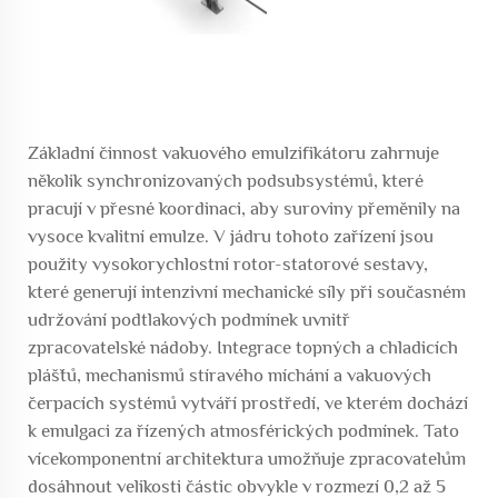
Základní činnost vakuového emulzifikátoru zahrnuje
několik synchronizovaných podsubsystémů, které
pracují v přesné koordinaci, aby suroviny přeměnily na
vysoce kvalitní emulze. V jádru tohoto zařízení jsou
použity vysokorychlostní rotor-statorové sestavy,
které generují intenzivní mechanické síly při současném
udržování podtlakových podmínek uvnitř
zpracovatelské nádoby. Integrace topných a chladicích
plášťů, mechanismů stíravého míchání a vakuových
čerpacích systémů vytváří prostředí, ve kterém dochází
k emulgaci za řízených atmosférických podmínek. Tato
vícekomponentní architektura umožňuje zpracovatelům
dosáhnout velikosti částic obvykle v rozmezí 0,2 až 5