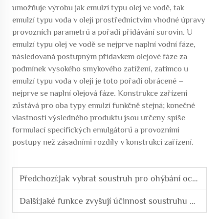
umožňuje výrobu jak emulzí typu olej ve vodě, tak
emulzí typu voda v oleji prostřednictvím vhodné úpravy
provozních parametrů a pořadí přidávání surovin. U
emulzí typu olej ve vodě se nejprve naplní vodní fáze,
následovaná postupným přídavkem olejové fáze za
podmínek vysokého smykového zatížení, zatímco u
emulzí typu voda v oleji je toto pořadí obrácené –
nejprve se naplní olejová fáze. Konstrukce zařízení
zůstává pro oba typy emulzí funkčně stejná; konečné
vlastnosti výsledného produktu jsou určeny spíše
formulací specifických emulgátorů a provozními
postupy než zásadními rozdíly v konstrukci zařízení.
Předchozí:
Jak vybrat soustruh pro ohýbání ocelových tyčí pro průmyslové aplikace
Další:
Jaké funkce zvyšují účinnost soustruhu pro ohýbání ocelových tyčí