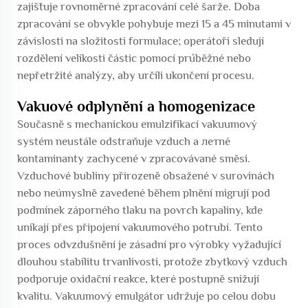
zajišťuje rovnoměrné zpracování celé šarže. Doba
zpracování se obvykle pohybuje mezi 15 a 45 minutami v
závislosti na složitosti formulace; operátoři sledují
rozdělení velikosti částic pomocí průběžné nebo
nepřetržité analýzy, aby určili ukončení procesu.
Vakuové odplynění a homogenizace
Současně s mechanickou emulzifikací vakuumový
systém neustále odstraňuje vzduch a летné
kontaminanty zachycené v zpracovávané směsi.
Vzduchové bubliny přirozeně obsažené v surovinách
nebo neúmyslně zavedené během plnění migrují pod
podmínek záporného tlaku na povrch kapaliny, kde
unikají přes připojení vakuumového potrubí. Tento
proces odvzdušnění je zásadní pro výrobky vyžadující
dlouhou stabilitu trvanlivosti, protože zbytkový vzduch
podporuje oxidační reakce, které postupně snižují
kvalitu. Vakuumový emulgátor udržuje po celou dobu