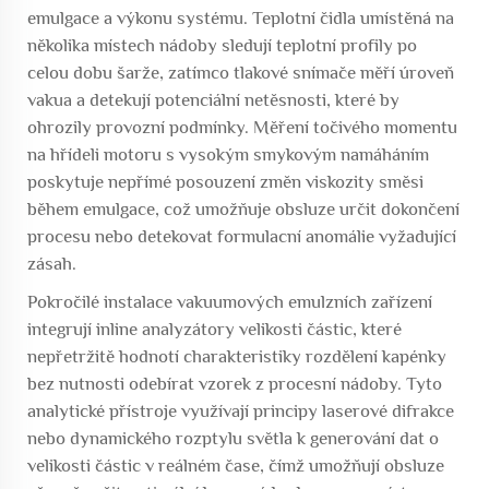
emulgace a výkonu systému. Teplotní čidla umístěná na
několika místech nádoby sledují teplotní profily po
celou dobu šarže, zatímco tlakové snímače měří úroveň
vakua a detekují potenciální netěsnosti, které by
ohrozily provozní podmínky. Měření točivého momentu
na hřídeli motoru s vysokým smykovým namáháním
poskytuje nepřímé posouzení změn viskozity směsi
během emulgace, což umožňuje obsluze určit dokončení
procesu nebo detekovat formulacní anomálie vyžadující
zásah.
Pokročilé instalace vakuumových emulzních zařízení
integrují inline analyzátory velikosti částic, které
nepřetržitě hodnotí charakteristiky rozdělení kapénky
bez nutnosti odebírat vzorek z procesní nádoby. Tyto
analytické přístroje využívají principy laserové difrakce
nebo dynamického rozptylu světla k generování dat o
velikosti částic v reálném čase, čímž umožňují obsluze