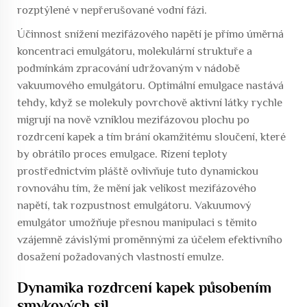
rozptýlené v nepřerušované vodní fázi.
Účinnost snížení mezifázového napětí je přímo úměrná
koncentraci emulgátoru, molekulární struktuře a
podmínkám zpracování udržovaným v nádobě
vakuumového emulgátoru. Optimální emulgace nastává
tehdy, když se molekuly povrchově aktivní látky rychle
migrují na nově vzniklou mezifázovou plochu po
rozdrcení kapek a tím brání okamžitému sloučení, které
by obrátilo proces emulgace. Řízení teploty
prostřednictvím pláště ovlivňuje tuto dynamickou
rovnováhu tím, že mění jak velikost mezifázového
napětí, tak rozpustnost emulgátoru. Vakuumový
emulgátor umožňuje přesnou manipulaci s těmito
vzájemně závislými proměnnými za účelem efektivního
dosažení požadovaných vlastností emulze.
Dynamika rozdrcení kapek působením
smykových sil