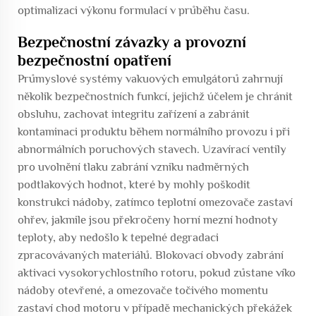
optimalizaci výkonu formulací v průběhu času.
Bezpečnostní závazky a provozní
bezpečnostní opatření
Průmyslové systémy vakuových emulgátorů zahrnují
několik bezpečnostních funkcí, jejichž účelem je chránit
obsluhu, zachovat integritu zařízení a zabránit
kontaminaci produktu během normálního provozu i při
abnormálních poruchových stavech. Uzavírací ventily
pro uvolnění tlaku zabrání vzniku nadměrných
podtlakových hodnot, které by mohly poškodit
konstrukci nádoby, zatímco teplotní omezovače zastaví
ohřev, jakmile jsou překročeny horní mezní hodnoty
teploty, aby nedošlo k tepelné degradaci
zpracovávaných materiálů. Blokovací obvody zabrání
aktivaci vysokorychlostního rotoru, pokud zůstane víko
nádoby otevřené, a omezovače točivého momentu
zastaví chod motoru v případě mechanických překážek