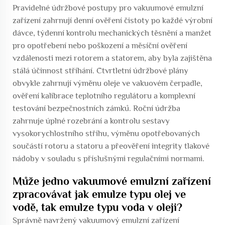
Pravidelné údržbové postupy pro vakuumové emulzní
zařízení zahrnují denní ověření čistoty po každé výrobní
dávce, týdenní kontrolu mechanických těsnění a manžet
pro opotřebení nebo poškození a měsíční ověření
vzdálenosti mezi rotorem a statorem, aby byla zajištěna
stálá účinnost střihání. Čtvrtletní údržbové plány
obvykle zahrnují výměnu oleje ve vakuovém čerpadle,
ověření kalibrace teplotního regulátoru a komplexní
testování bezpečnostních zámků. Roční údržba
zahrnuje úplné rozebrání a kontrolu sestavy
vysokorychlostního střihu, výměnu opotřebovaných
součástí rotoru a statoru a přeověření integrity tlakové
nádoby v souladu s příslušnými regulačními normami.
Může jedno vakuumové emulzní zařízení
zpracovávat jak emulze typu olej ve
vodě, tak emulze typu voda v oleji?
Správně navržený vakuumový emulzní zařízení