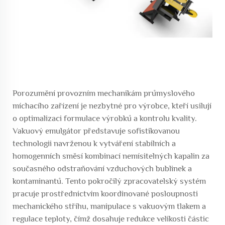
Porozumění provozním mechanikám průmyslového
míchacího zařízení je nezbytné pro výrobce, kteří usilují
o optimalizaci formulace výrobků a kontrolu kvality.
Vakuový emulgátor představuje sofistikovanou
technologii navrženou k vytváření stabilních a
homogenních směsí kombinací nemísitelných kapalin za
současného odstraňování vzduchových bublinek a
kontaminantů. Tento pokročilý zpracovatelský systém
pracuje prostřednictvím koordinované posloupnosti
mechanického střihu, manipulace s vakuovým tlakem a
regulace teploty, čímž dosahuje redukce velikosti částic