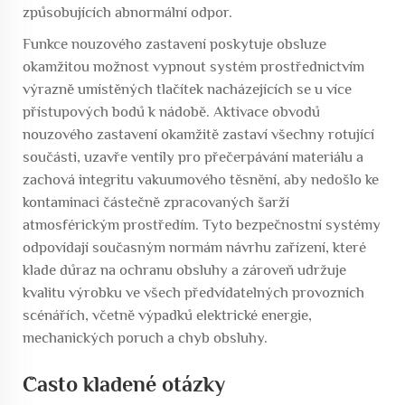
způsobujících abnormální odpor.
Funkce nouzového zastavení poskytuje obsluze
okamžitou možnost vypnout systém prostřednictvím
výrazně umístěných tlačítek nacházejících se u více
přístupových bodů k nádobě. Aktivace obvodů
nouzového zastavení okamžitě zastaví všechny rotující
součásti, uzavře ventily pro přečerpávání materiálu a
zachová integritu vakuumového těsnění, aby nedošlo ke
kontaminaci částečně zpracovaných šarží
atmosférickým prostředím. Tyto bezpečnostní systémy
odpovídají současným normám návrhu zařízení, které
klade důraz na ochranu obsluhy a zároveň udržuje
kvalitu výrobku ve všech předvídatelných provozních
scénářích, včetně výpadků elektrické energie,
mechanických poruch a chyb obsluhy.
Často kladené otázky