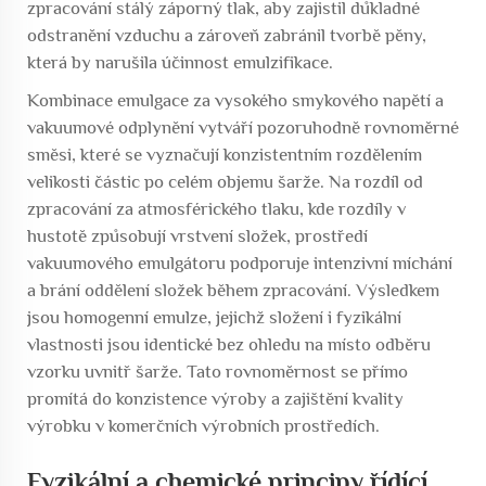
zpracování stálý záporný tlak, aby zajistil důkladné
odstranění vzduchu a zároveň zabránil tvorbě pěny,
která by narušila účinnost emulzifikace.
Kombinace emulgace za vysokého smykového napětí a
vakuumové odplynění vytváří pozoruhodně rovnoměrné
směsi, které se vyznačují konzistentním rozdělením
velikosti částic po celém objemu šarže. Na rozdíl od
zpracování za atmosférického tlaku, kde rozdíly v
hustotě způsobují vrstvení složek, prostředí
vakuumového emulgátoru podporuje intenzivní míchání
a brání oddělení složek během zpracování. Výsledkem
jsou homogenní emulze, jejichž složení i fyzikální
vlastnosti jsou identické bez ohledu na místo odběru
vzorku uvnitř šarže. Tato rovnoměrnost se přímo
promítá do konzistence výroby a zajištění kvality
výrobku v komerčních výrobních prostředích.
Fyzikální a chemické principy řídící