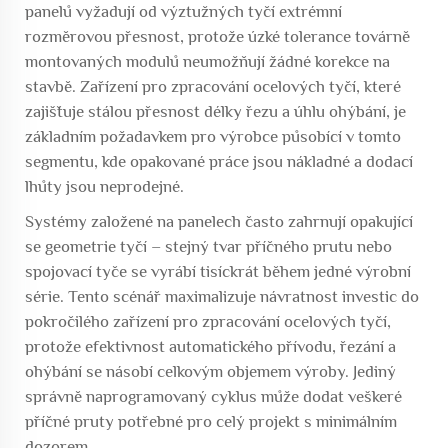
panelů vyžadují od výztužných tyčí extrémní
rozměrovou přesnost, protože úzké tolerance továrně
montovaných modulů neumožňují žádné korekce na
stavbě. Zařízení pro zpracování ocelových tyčí, které
zajišťuje stálou přesnost délky řezu a úhlu ohýbání, je
základním požadavkem pro výrobce působící v tomto
segmentu, kde opakované práce jsou nákladné a dodací
lhůty jsou neprodejné.
Systémy založené na panelech často zahrnují opakující
se geometrie tyčí – stejný tvar příčného prutu nebo
spojovací tyče se vyrábí tisíckrát během jedné výrobní
série. Tento scénář maximalizuje návratnost investic do
pokročilého zařízení pro zpracování ocelových tyčí,
protože efektivnost automatického přívodu, řezání a
ohýbání se násobí celkovým objemem výroby. Jediný
správně naprogramovaný cyklus může dodat veškeré
příčné pruty potřebné pro celý projekt s minimálním
dozorem.