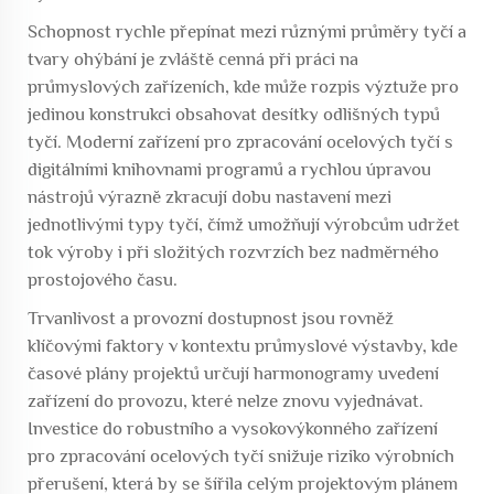
Schopnost rychle přepínat mezi různými průměry tyčí a
tvary ohýbání je zvláště cenná při práci na
průmyslových zařízeních, kde může rozpis výztuže pro
jedinou konstrukci obsahovat desítky odlišných typů
tyčí. Moderní zařízení pro zpracování ocelových tyčí s
digitálními knihovnami programů a rychlou úpravou
nástrojů výrazně zkracují dobu nastavení mezi
jednotlivými typy tyčí, čímž umožňují výrobcům udržet
tok výroby i při složitých rozvrzích bez nadměrného
prostojového času.
Trvanlivost a provozní dostupnost jsou rovněž
klíčovými faktory v kontextu průmyslové výstavby, kde
časové plány projektů určují harmonogramy uvedení
zařízení do provozu, které nelze znovu vyjednávat.
Investice do robustního a vysokovýkonného zařízení
pro zpracování ocelových tyčí snižuje riziko výrobních
přerušení, která by se šířila celým projektovým plánem