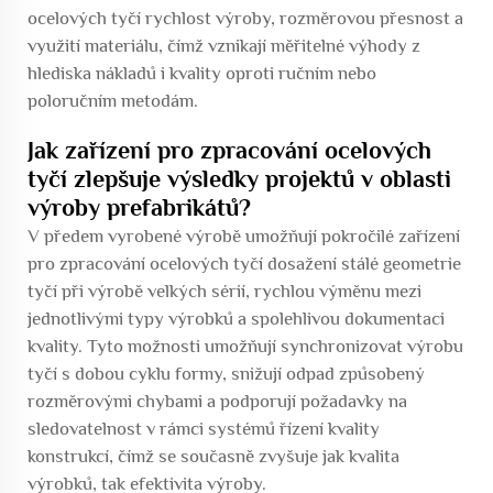
ocelových tyčí rychlost výroby, rozměrovou přesnost a
využití materiálu, čímž vznikají měřitelné výhody z
hlediska nákladů i kvality oproti ručním nebo
poloručním metodám.
Jak zařízení pro zpracování ocelových
tyčí zlepšuje výsledky projektů v oblasti
výroby prefabrikátů?
V předem vyrobené výrobě umožňují pokročilé zařízení
pro zpracování ocelových tyčí dosažení stálé geometrie
tyčí při výrobě velkých sérií, rychlou výměnu mezi
jednotlivými typy výrobků a spolehlivou dokumentaci
kvality. Tyto možnosti umožňují synchronizovat výrobu
tyčí s dobou cyklu formy, snižují odpad způsobený
rozměrovými chybami a podporují požadavky na
sledovatelnost v rámci systémů řízení kvality
konstrukcí, čímž se současně zvyšuje jak kvalita
výrobků, tak efektivita výroby.