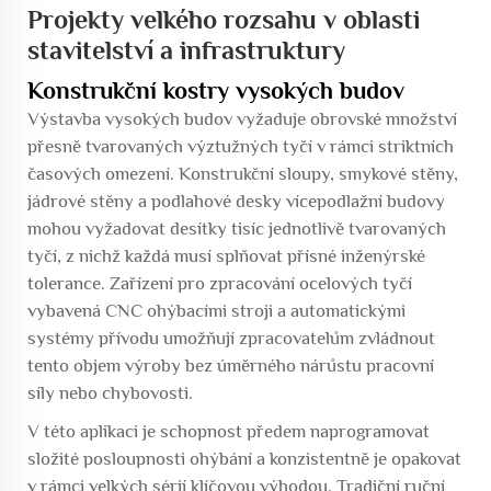
Projekty velkého rozsahu v oblasti
stavitelství a infrastruktury
Konstrukční kostry vysokých budov
Výstavba vysokých budov vyžaduje obrovské množství
přesně tvarovaných výztužných tyčí v rámci striktních
časových omezení. Konstrukční sloupy, smykové stěny,
jádrové stěny a podlahové desky vícepodlažní budovy
mohou vyžadovat desítky tisíc jednotlivě tvarovaných
tyčí, z nichž každá musí splňovat přísné inženýrské
tolerance. Zařízení pro zpracování ocelových tyčí
vybavená CNC ohýbacími stroji a automatickými
systémy přívodu umožňují zpracovatelům zvládnout
tento objem výroby bez úměrného nárůstu pracovní
síly nebo chybovosti.
V této aplikaci je schopnost předem naprogramovat
složité posloupnosti ohýbání a konzistentně je opakovat
v rámci velkých sérií klíčovou výhodou. Tradiční ruční