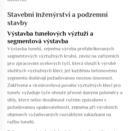
Stavební inženýrství a podzemní
stavby
Výstavba tunelových výztuží a
segmentová výstavba
Výstavba tunelů, zejména výroba prefabrikovaných
segmentových výztužných kruhů, závisí na zařízeních
pro zpracování ocelových tyčí, která slouží k výrobě
složitých výztužných klecí, jež každému betonovému
segmentu dodávají požadovanou nosnou únosnost.
Zakřivená a víceúrovňová povaha výztužných klecí pro
tunely vyžaduje tyče ohnuté přesně danými poloměry a
úhly, které nelze dosáhnout ručním způsobem s
požadovanou opakovatelností, zejména při výrobních
objemech vyžadovaných rozsáhlými zakázkami na
ražbu tunelů.