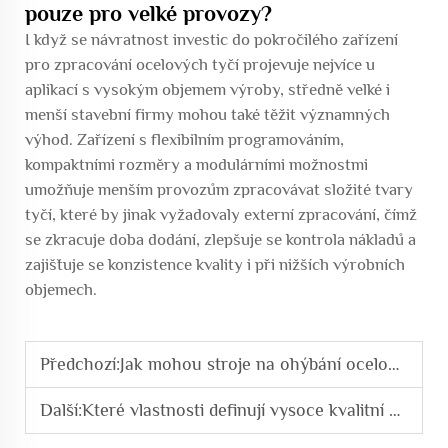
pouze pro velké provozy?
I když se návratnost investic do pokročilého zařízení
pro zpracování ocelových tyčí projevuje nejvíce u
aplikací s vysokým objemem výroby, středně velké i
menší stavební firmy mohou také těžit významných
výhod. Zařízení s flexibilním programováním,
kompaktními rozměry a modulárními možnostmi
umožňuje menším provozům zpracovávat složité tvary
tyčí, které by jinak vyžadovaly externí zpracování, čímž
se zkracuje doba dodání, zlepšuje se kontrola nákladů a
zajišťuje se konzistence kvality i při nižších výrobních
objemech.
Předchozí:
Jak mohou stroje na ohýbání ocelových tyčí snížit odpad materiálu
Další:
Které vlastnosti definují vysoce kvalitní zařízení pro zpracování tyčí