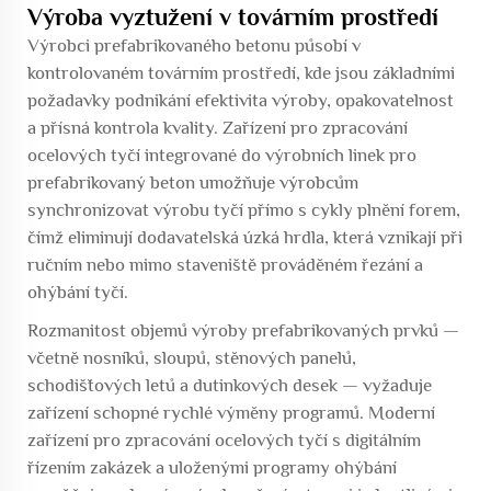
Výroba vyztužení v továrním prostředí
Výrobci prefabrikovaného betonu působí v
kontrolovaném továrním prostředí, kde jsou základními
požadavky podnikání efektivita výroby, opakovatelnost
a přísná kontrola kvality. Zařízení pro zpracování
ocelových tyčí integrované do výrobních linek pro
prefabrikovaný beton umožňuje výrobcům
synchronizovat výrobu tyčí přímo s cykly plnění forem,
čímž eliminují dodavatelská úzká hrdla, která vznikají při
ručním nebo mimo staveniště prováděném řezání a
ohýbání tyčí.
Rozmanitost objemů výroby prefabrikovaných prvků —
včetně nosníků, sloupů, stěnových panelů,
schodišťových letů a dutinkových desek — vyžaduje
zařízení schopné rychlé výměny programů. Moderní
zařízení pro zpracování ocelových tyčí s digitálním
řízením zakázek a uloženými programy ohýbání