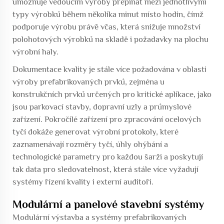
umožňuje vedoucím výroby přepínat mezi jednotlivými
typy výrobků během několika minut místo hodin, čímž
podporuje výrobu právě včas, která snižuje množství
polohotových výrobků na skladě i požadavky na plochu
výrobní haly.
Dokumentace kvality je stále více požadována v oblasti
výroby prefabrikovaných prvků, zejména u
konstrukčních prvků určených pro kritické aplikace, jako
jsou parkovací stavby, dopravní uzly a průmyslové
zařízení. Pokročilé zařízení pro zpracování ocelových
tyčí dokáže generovat výrobní protokoly, které
zaznamenávají rozměry tyčí, úhly ohýbání a
technologické parametry pro každou šarži a poskytují
tak data pro sledovatelnost, která stále více vyžadují
systémy řízení kvality i externí auditoři.
Modulární a panelové stavební systémy
Modulární výstavba a systémy prefabrikovaných