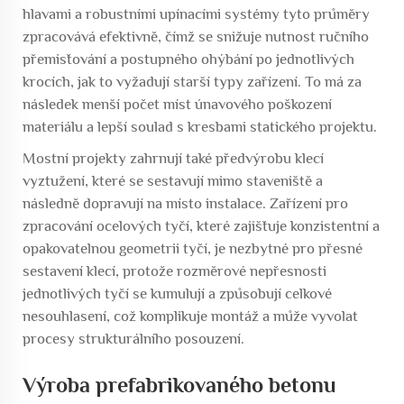
hlavami a robustními upínacími systémy tyto průměry
zpracovává efektivně, čímž se snižuje nutnost ručního
přemisťování a postupného ohýbání po jednotlivých
krocích, jak to vyžadují starší typy zařízení. To má za
následek menší počet míst únavového poškození
materiálu a lepší soulad s kresbami statického projektu.
Mostní projekty zahrnují také předvýrobu klecí
vyztužení, které se sestavují mimo staveniště a
následně dopravují na místo instalace. Zařízení pro
zpracování ocelových tyčí, které zajišťuje konzistentní a
opakovatelnou geometrii tyčí, je nezbytné pro přesné
sestavení klecí, protože rozměrové nepřesnosti
jednotlivých tyčí se kumulují a způsobují celkové
nesouhlasení, což komplikuje montáž a může vyvolat
procesy strukturálního posouzení.
Výroba prefabrikovaného betonu