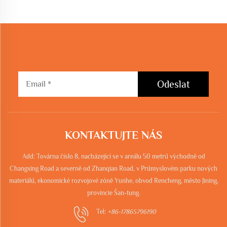
Odeslat
KONTAKTUJTE NÁS
Add: Továrna číslo 8, nacházející se v areálu 50 metrů východně od
Changxing Road a severně od Zhanqian Road, v Průmyslovém parku nových
materiálů, ekonomické rozvojové zóně Yunhe, obvod Rencheng, město Jining,
provincie Šan-tung.
Tel:
+86-17865796190