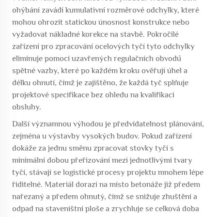
ohýbání zavádí kumulativní rozměrové odchylky, které
mohou ohrozit statickou únosnost konstrukce nebo
vyžadovat nákladné korekce na stavbě. Pokročilé
zařízení pro zpracování ocelových tyčí tyto odchylky
eliminuje pomocí uzavřených regulačních obvodů
spětné vazby, které po každém kroku ověřují úhel a
délku ohnutí, čímž je zajištěno, že každá tyč splňuje
projektové specifikace bez ohledu na kvalifikaci
obsluhy.
Další významnou výhodou je předvídatelnost plánování,
zejména u výstavby vysokých budov. Pokud zařízení
dokáže za jednu směnu zpracovat stovky tyčí s
minimální dobou přeřizování mezi jednotlivými tvary
tyčí, stávají se logistické procesy projektu mnohem lépe
řiditelné. Materiál dorazí na místo betonáže již předem
nařezaný a předem ohnutý, čímž se snižuje zhuštění a
odpad na staveništní ploše a zrychluje se celková doba