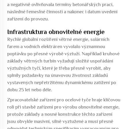
a negativně ovlivňovala termíny betonářských prací,
následné řemeslné činnosti a nakonec i datum uvedení
zařízení do provozu.
Infrastruktura obnovitelné energie
Rychlé globální rozšíření větrné energie, solárních
farem a vodních elektráren vyvolalo významnou
poptávku po přesné výrobě výztuží. Například kruhové
základy větrných turbín vyžadují složité uspořádání
výztužných tyčí, které je třeba přesně vyrobit, aby
splnily požadavky na únavovou životnost základů
vystavených nepřetržitému dynamickému zatížení po
dobu 25 let nebo déle.
Zpracovatelské zařízení pro ocelové tyče hraje klíčovou
roli při stavbě zařízení pro výrobu obnovitelné energie,
protože základy a nosné konstrukce těchto zařízení
jsou obvykle masivní, silně vyztužené a musí přesně
odpovídat technickým specifikacím vypracovaným pro