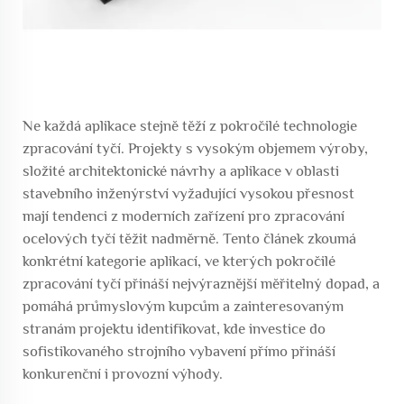
Ne každá aplikace stejně těží z pokročilé technologie
zpracování tyčí. Projekty s vysokým objemem výroby,
složité architektonické návrhy a aplikace v oblasti
stavebního inženýrství vyžadující vysokou přesnost
mají tendenci z moderních zařízení pro zpracování
ocelových tyčí těžit nadměrně. Tento článek zkoumá
konkrétní kategorie aplikací, ve kterých pokročilé
zpracování tyčí přináší nejvýraznější měřitelný dopad, a
pomáhá průmyslovým kupcům a zainteresovaným
stranám projektu identifikovat, kde investice do
sofistikovaného strojního vybavení přímo přináší
konkurenční i provozní výhody.