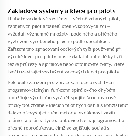
Základové systémy a klece pro piloty
Hluboké základové systémy – včetně vrtaných pilot,
zabíjených pilot a panelů stěn výkopových zdi –
vyžadují významné množství podélného a příčného
vyztužení vyrobeného přesně podle specifikací.
Zařízení pro zpracování ocelových tyčí používaná při
výrobě klecí pro piloty musí zvládat dlouhé délky tyčí,
těžké průřezy a spirálové nebo šroubovité tvary, které
tvoří uzavírající vyztužení válcových klecí pro piloty.
Pokročilé zařízení pro zpracování ocelových tyčí s
programovatelnými funkcemi spirálového ohýbání
umožňuje výrobcům vyrábět spojité šroubovicové
příčky používané v klecích pilot rychlostí a s konzistencí
daleko převyšující ruční metody. Vzdálenost závitu,
průměr a průřez tyče šroubovice lze naprogramovat a
přesně reprodukovat, čímž se zajišťuje soulad s
požadavky na pevnost u každé klece v rámci rozsáhlého