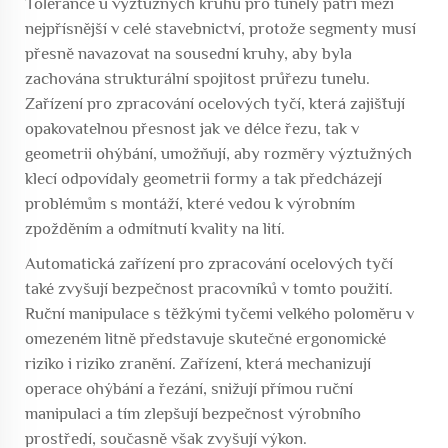
Tolerance u výztužných kruhů pro tunely patří mezi
nejpřísnější v celé stavebnictví, protože segmenty musí
přesně navazovat na sousední kruhy, aby byla
zachována strukturální spojitost průřezu tunelu.
Zařízení pro zpracování ocelových tyčí, která zajišťují
opakovatelnou přesnost jak ve délce řezu, tak v
geometrii ohýbání, umožňují, aby rozměry výztužných
klecí odpovídaly geometrii formy a tak předcházejí
problémům s montáží, které vedou k výrobním
zpožděním a odmítnutí kvality na lití.
Automatická zařízení pro zpracování ocelových tyčí
také zvyšují bezpečnost pracovníků v tomto použití.
Ruční manipulace s těžkými tyčemi velkého poloměru v
omezeném litně představuje skutečné ergonomické
riziko i riziko zranění. Zařízení, která mechanizují
operace ohýbání a řezání, snižují přímou ruční
manipulaci a tím zlepšují bezpečnost výrobního
prostředí, současně však zvyšují výkon.