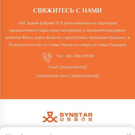
СВЯЖИТЕСЬ С НАМИ
Add: Здание фабрики № 8, расположенное на территории
промышленного парка новых материалов, в экономическом районе
развития Юньхэ, район Жэньчэн, город Цзинин, провинция Шаньдонг, в
50 метрах к востоку от улицы Чансин и к северу от улицы Чжанцянь.
Тел.:
+86-17865796190
Email:
[email protected]
Электронная почта:
[email protected]