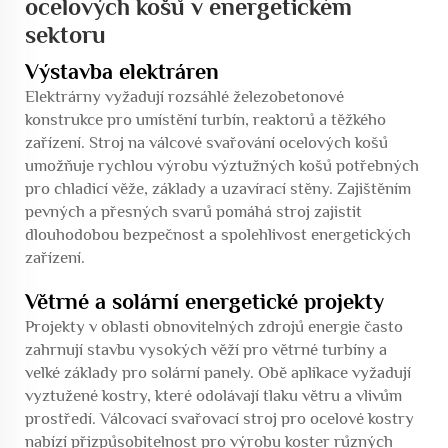
ocelových košů v energetickém
sektoru
Výstavba elektráren
Elektrárny vyžadují rozsáhlé železobetonové
konstrukce pro umístění turbín, reaktorů a těžkého
zařízení. Stroj na válcové svařování ocelových košů
umožňuje rychlou výrobu výztužných košů potřebných
pro chladicí věže, základy a uzavírací stěny. Zajištěním
pevných a přesných svarů pomáhá stroj zajistit
dlouhodobou bezpečnost a spolehlivost energetických
zařízení.
Větrné a solární energetické projekty
Projekty v oblasti obnovitelných zdrojů energie často
zahrnují stavbu vysokých věží pro větrné turbíny a
velké základy pro solární panely. Obě aplikace vyžadují
vyztužené kostry, které odolávají tlaku větru a vlivům
prostředí. Válcovací svařovací stroj pro ocelové kostry
nabízí přizpůsobitelnost pro výrobu koster různých