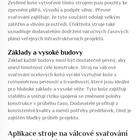
Zesílené koše vytvořené tímto strojem jsou použity ke
zpevnění pilířů, vývodů a podpěr silnic. Přesné
svařování zajišťuje, že tyto součásti odolají velkým
zátěžím a vlivům prostředí. Efektivita stroje také
usnadňuje dodavatelům dodržení náročných časových
plánů veřejných infrastrukturních projektů.
Základy a vysoké budovy
Základ každé budovy musí být dostatečně pevný, aby
unesl hmotnost celé konstrukce. Stroj na válcové
svařování ocelových košů vyrábí výztužné koše s
rovnoměrnou pevností a trvanlivostí, které jsou ideální
pro hluboké základy a vysoké věže. Tyto koše zajišťují
stabilitu a snižují rizika spojená se změnami polohy
konstrukce v průběhu času. Dodavatelé profitují z
konzistentní kvality a menší potřeby předělávek, čímž je
zajištěn hladký průběh projektu.
Aplikace stroje na válcové svařování