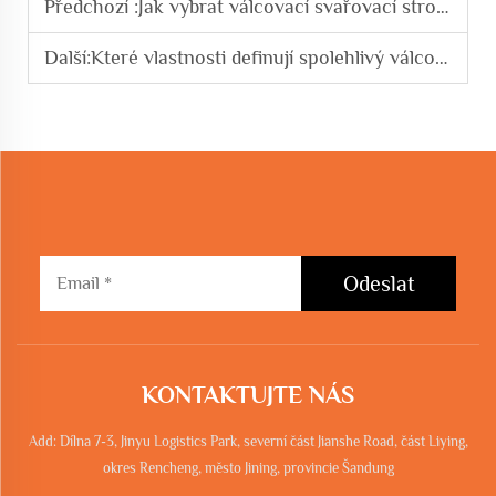
Předchozí :
Jak vybrat válcovací svařovací stroj pro ocelovou klec ve stavebnictví
Další:
Které vlastnosti definují spolehlivý válcovací svařovací stroj pro ocelovou klec
Odeslat
KONTAKTUJTE NÁS
Add: Dílna 7-3, Jinyu Logistics Park, severní část Jianshe Road, část Liying,
okres Rencheng, město Jining, provincie Šandung