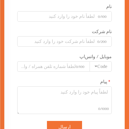
نام
0/100
نام شرکت
0/200
موبایل / واتس‌اپ
Code
0/100
پیام
0/1000
ارسال