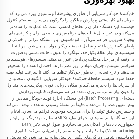
خم‌کنندهٔ خودکار سرپایی از فناوری پیشرفتهٔ اتوماسیون بهره می‌برد که
جریان‌های کار سنتی پردازش میلگرد را دگرگون می‌سازد. سیستم کنترل
هوشمند این دستگاه دارای رابط‌های لمسی است که عملیات را ساده‌تر
می‌کند و در عین حال قابلیت‌های برنامه‌ریزی جامعی برای پیکربندی‌های
پیچیدهٔ سرپایی فراهم می‌آورد. اتوماسیون این دستگاه فراتر از خم‌کردن
پایه‌ای گسترش یافته و شامل تغذیهٔ خودکار مواد نیز می‌شود؛ در اینجا
سیستم‌های نوار نقالهٔ یکپارچه، میلگرد را بدون دخالت دستی به‌صورت
بی‌وقفه از مراحل مختلف پردازش عبور می‌دهند. سنسورهای هوشمند در
سراسر سیستم، جریان مواد را زیر نظر دارند، احتمال انسداد را تشخیص
می‌دهند و نرخ تغذیه را به‌طور خودکار تنظیم می‌کنند تا سرعت تولید بهینه
حفظ شود. سیستم حافظهٔ خم‌کنندهٔ خودکار سرپایی، الگوهای نامحدودی
از سرپایی‌ها را ذخیره می‌کند و امکان بازیابی فوری پیکربندی‌های متداول
را بدون نیاز به برنامه‌ریزی مجدد فراهم می‌سازد. قابلیت پردازش
دسته‌ای (Batch Processing) این دستگاه اجازهٔ تولید خودکار مقادیر از
پیش تعیین‌شده را می‌دهد و دقیقاً در لحظهٔ رسیدن به هدف توقف می‌کند
و شمارش دقیق تولید را برای مدیریت موجودی فراهم می‌سازد. ادغام
این دستگاه با سیستم‌های اجرای تولید (MES)، نظارت بلادرنگ بر تولید و
جمع‌آوری داده‌ها را امکان‌پذیر می‌سازد و اصول تولید لاغر (Lean
Manufacturing) و ابتکارات بهبود مستمر را پشتیبانی می‌کند. فناوری
اتوماسیون شامل ویژگی‌های نگهداری پیش‌بینانه نیز می‌شود که سایش و