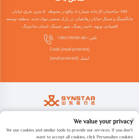
Add: ساختمان کارخانه شماره ۸، واقع در محوطه ۵۰ متری شرق خیابان
چانگشینگ و شمال خیابان زهانقیان، در پارک صنعتی مواد جدید، منطقه توسعه
اقتصادی یونهه، ناحیه رنچنگ، شهر جینینگ، استان شاندونگ.
تلفن:
+86-17865796190
Email:
[email protected]
ایمیل:
[email protected]
We value your privacy
حق نشر © 2026 شرکت فناوری هوشمند شاندونگ سینستار، محدود.
همه حقوق محفوظ است. -
سیاست حفظ حریم خصوصی
We use cookies and similar tools to provide our services. If you don't
want to accept all cookies, click Personalize cookies.