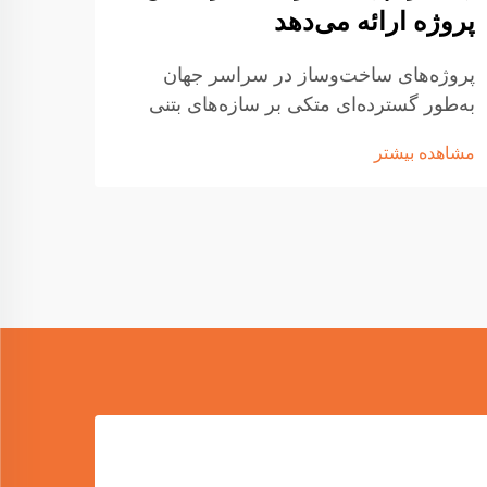
پروژه ارائه می‌دهد
اهمی
پروژه‌های ساخت‌وساز در سراسر جهان
متخصص
به‌طور گسترده‌ای متکی بر سازه‌های بتنی
راه‌ح
مسلح هستند که نیازمند آماده‌سازی دقیق و
تقویت
مشاهده بیشتر
مشاهد
کارآمد فولاد تقویتی می‌باشند. خم‌کننده
ماشین
میله‌های فولادی (استیراپ) به‌عنوان یک تجهیز
تجهیز
ضروری ظهور کرده است که نحوه انجام کار
مدرن 
توسط...
انقلا
ایجاد