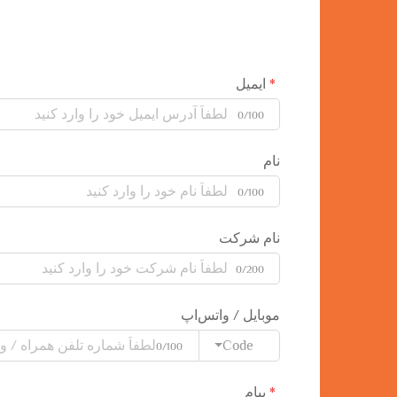
ایمیل
0/100
نام
0/100
نام شرکت
0/200
موبایل / واتس‌اپ
Code
0/100
پیام