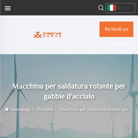
IT
Richiedi un
preventivo
Macchina per saldatura rotante per
gabbie d'acciaio
Homepage
>
Prodotti
>
Macchina per saldatura rotante per gabbie d'acciaio