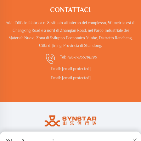
CONTATTACI
Add: Edificio fabbrica n. 8, situato all'interno del complesso, 50 metri a est di
Changxing Road e a nord di Zhanqian Road, nel Parco Industriale dei
Materiali Nuovi, Zona di Sviluppo Economico Yunhe, Distretto Rencheng,
Città di Jining, Provincia di Shandong.
Tel:
+86-17865796190
Email:
[email protected]
Email:
[email protected]