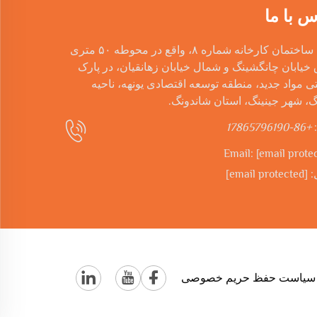
س با ما
Add: ساختمان کارخانه شماره ۸، واقع در محوطه ۵۰ متری
یابان چانگشینگ و شمال خیابان زهانقیان، در پارک
 مواد جدید، منطقه توسعه اقتصادی یونهه، ناحیه
، شهر جینینگ، استان شاندونگ.
+86-17865796190
Email:
[email prote
:
[email protected]
سیاست حفظ حریم خصوصی