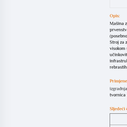
Opis:
Mašina za
prvenstv
(posebno 
Stroj za 
visokom 
učinkovit
infrastru
rebrasti
Primjene
izgradnj
tvornica
Sljedeći 