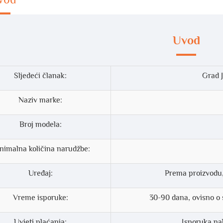
Uvod
Sljedeći članak:
Grad 
Naziv marke:
Broj modela:
nimalna količina narudžbe:
Uređaj:
Prema proizvodu,
Vreme isporuke:
30-90 dana, ovisno o 
Uvjeti plaćanja:
Isporuka na