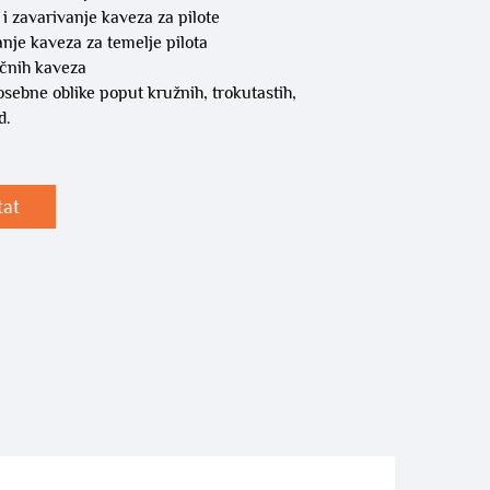
e i zavarivanje kaveza za pilote
anje kaveza za temelje pilota
ičnih kaveza
sebne oblike poput kružnih, trokutastih,
d.
tat