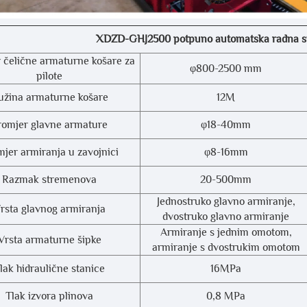
XDZD-GHJ2500 potpuno automatska radna sta
 čelične armaturne košare za
φ800-2500 mm
pilote
užina armaturne košare
12M
romjer glavne armature
φ18-40mm
jer armiranja u zavojnici
φ8-16mm
Razmak stremenova
20-500mm
Jednostruko glavno armiranje,
rsta glavnog armiranja
dvostruko glavno armiranje
Armiranje s jednim omotom,
Vrsta armaturne šipke
armiranje s dvostrukim omotom
lak hidraulične stanice
16MPa
Tlak izvora plinova
0,8 MPa