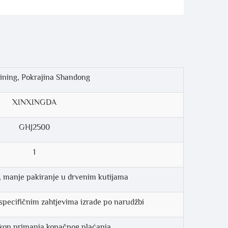
Jining, Pokrajina Shandong
XINXINGDA
GHJ2500
1
 manje pakiranje u drvenim kutijama
specifičnim zahtjevima izrade po narudžbi
kon primanja konačnog plaćanja