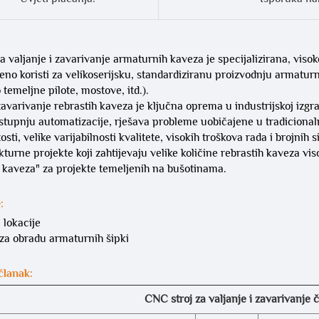
 valjanje i zavarivanje armaturnih kaveza je specijalizirana, viso
eno koristi za velikoserijsku, standardiziranu proizvodnju armatu
temeljne pilote, mostove, itd.).
zavarivanje rebrastih kaveza je ključna oprema u industrijskoj izgr
stupnju automatizacije, rješava probleme uobičajene u tradicionaln
osti, velike varijabilnosti kvalitete, visokih troškova rada i brojnih
kturne projekte koji zahtijevaju velike količine rebrastih kaveza vi
h kaveza" za projekte temeljenih na bušotinama.
:
a
lokacije
 za obradu armaturnih šipki
članak:
CNC stroj za valjanje i zavarivanje 