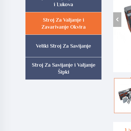
i Lukova
Stroj Za Valjanje i
Zavarivanje Okvira
Veliki Stroj Za Savijanje
Stroj Za Savijanje i Valjanje
Šipki
U