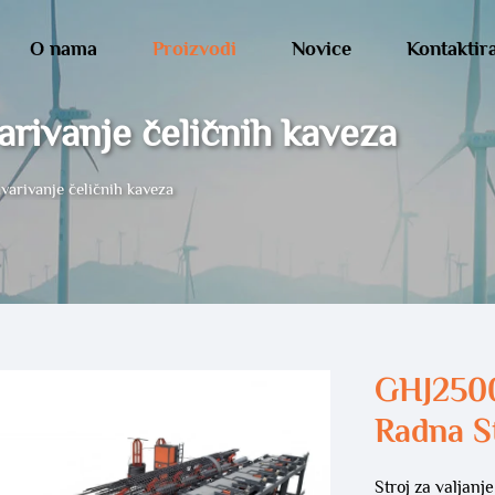
O nama
Proizvodi
Novice
Kontaktira
arivanje čeličnih kaveza
avarivanje čeličnih kaveza
GHJ250
Radna S
Stroj za valjanj