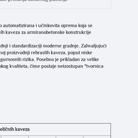
ko automatizirana i učinkovita oprema koja se
rnih kaveza za armiranobetonske konstrukcije
adnji i standardizaciji moderne gradnje. Zahvaljujući
oj proizvodnji rebrastih kaveza, poput niske
 sigurnosnih rizika. Posebno je prikladan za velike
sokog kvaliteta, čime postaje neizostupan "tvornica
čeličnih kaveza