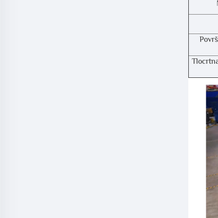
Površ
Tlocrtn