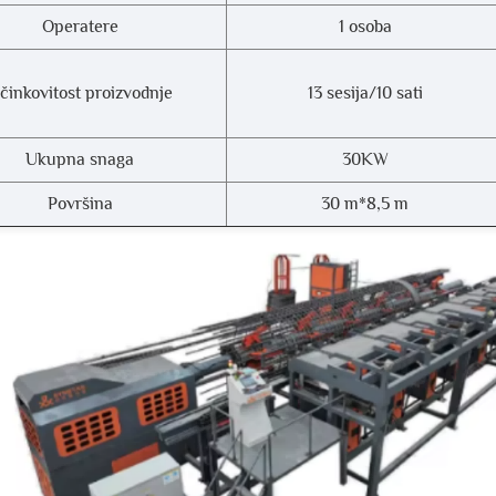
Operatere
1 osoba
činkovitost proizvodnje
13 sesija/10 sati
Ukupna snaga
30KW
Površina
30 m*8,5 m