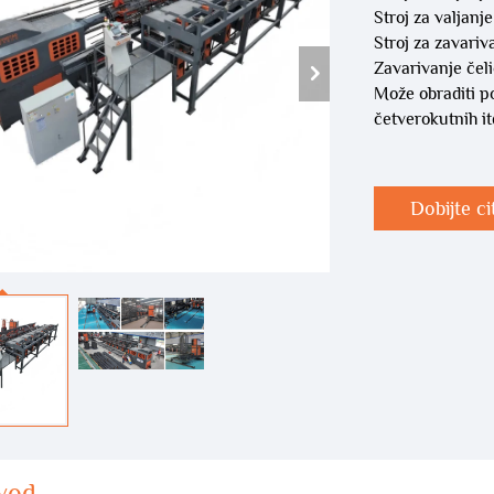
Stroj za valjanj
Stroj za zavariv
Zavarivanje čel
Može obraditi po
četverokutnih it
Dobijte ci
vod