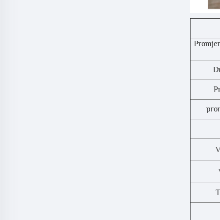
Promjer
D
P
prom
V
T