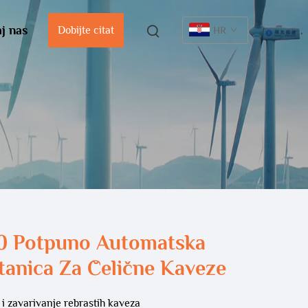
j nas
Dobijte citat
HR
0 Potpuno Automatska
tanica Za Čelične Kaveze
e i zavarivanje rebrastih kaveza