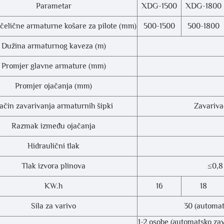
Parametar
XDG-1500
XDG-1800
čelične armaturne košare za pilote (mm)
500-1500
500-1800
Dužina armaturnog kaveza (m)
Promjer glavne armature (mm)
Promjer ojačanja (mm)
ačin zavarivanja armaturnih šipki
Zavarivač
Razmak između ojačanja
Hidraulični tlak
Tlak izvora plinova
≤0,8
KW.h
16
18
Sila za varivo
30 (automat
1-2 osobe (automatsko zav