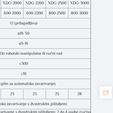
XDG-2000
XDG-2200
XDG-2500
XDG-3000
600-2000
600-2200
800-2500
800-3000
12 (prilagodljivo)
φ16-50
φ5-16
ki robotski manipulator ili ručni rad
≤300
≤16
 (plin za automatsko zavarivanje)
23
23
25
28
sko zavarivanje s dvostrukim pištoljem)
arivanje s dvostrukim pištoljem); 2 do 4 osobe (ručno