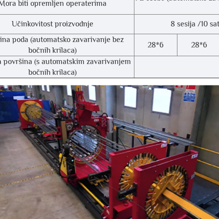
Mora biti opremljen operaterima
Učinkovitost proizvodnje
8 sesija /10 sat
ina poda (automatsko zavarivanje bez
28*6
28*6
bočnih krilaca)
a površina (s automatskim zavarivanjem
bočnih krilaca)