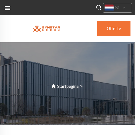
NL
Offerte
aanvragen
Startpagina
>