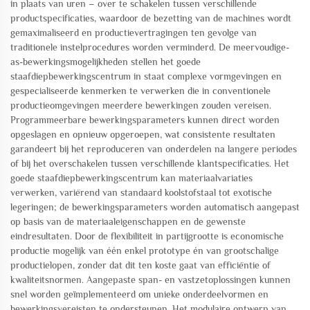
in plaats van uren – over te schakelen tussen verschillende
productspecificaties, waardoor de bezetting van de machines wordt
gemaximaliseerd en productievertragingen ten gevolge van
traditionele instelprocedures worden verminderd. De meervoudige-
as-bewerkingsmogelijkheden stellen het goede
staafdiepbewerkingscentrum in staat complexe vormgevingen en
gespecialiseerde kenmerken te verwerken die in conventionele
productieomgevingen meerdere bewerkingen zouden vereisen.
Programmeerbare bewerkingsparameters kunnen direct worden
opgeslagen en opnieuw opgeroepen, wat consistente resultaten
garandeert bij het reproduceren van onderdelen na langere periodes
of bij het overschakelen tussen verschillende klantspecificaties. Het
goede staafdiepbewerkingscentrum kan materiaalvariaties
verwerken, variërend van standaard koolstofstaal tot exotische
legeringen; de bewerkingsparameters worden automatisch aangepast
op basis van de materiaaleigenschappen en de gewenste
eindresultaten. Door de flexibiliteit in partijgrootte is economische
productie mogelijk van één enkel prototype én van grootschalige
productielopen, zonder dat dit ten koste gaat van efficiëntie of
kwaliteitsnormen. Aangepaste span- en vastzetoplossingen kunnen
snel worden geïmplementeerd om unieke onderdeelvormen en
bewerkingsvereisten te ondersteunen. Het modulaire ontwerp van