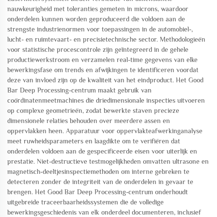
nauwkeurigheid met toleranties gemeten in microns, waardoor
onderdelen kunnen worden geproduceerd die voldoen aan de
strengste industrienormen voor toepassingen in de automobiel-,
lucht- en ruimtevaart- en precisietechnische sector. Methodologieën
voor statistische procescontrole zijn geïntegreerd in de gehele
productiewerkstroom en verzamelen real-time gegevens van elke
bewerkingsfase om trends en afwijkingen te identificeren voordat
deze van invloed zijn op de kwaliteit van het eindproduct. Het Good
Bar Deep Processing-centrum maakt gebruik van
coördinatenmeetmachines die driedimensionale inspecties uitvoeren
op complexe geometrieën, zodat bewerkte staven precieze
dimensionele relaties behouden over meerdere assen en
oppervlakken heen. Apparatuur voor oppervlakteafwerkinganalyse
meet ruwheidsparameters en laagdikte om te verifiëren dat
onderdelen voldoen aan de gespecificeerde eisen voor uiterlijk en
prestatie. Niet-destructieve testmogelijkheden omvatten ultrasone en
magnetisch-deeltjesinspectiemethoden om interne gebreken te
detecteren zonder de integriteit van de onderdelen in gevaar te
brengen. Het Good Bar Deep Processing-centrum onderhoudt
uitgebreide traceerbaarheidssystemen die de volledige
bewerkingsgeschiedenis van elk onderdeel documenteren, inclusief