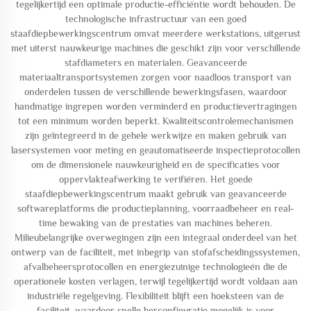
tegelijkertijd een optimale productie-efficiëntie wordt behouden. De
technologische infrastructuur van een goed
staafdiepbewerkingscentrum omvat meerdere werkstations, uitgerust
met uiterst nauwkeurige machines die geschikt zijn voor verschillende
stafdiameters en materialen. Geavanceerde
materiaaltransportsystemen zorgen voor naadloos transport van
onderdelen tussen de verschillende bewerkingsfasen, waardoor
handmatige ingrepen worden verminderd en productievertragingen
tot een minimum worden beperkt. Kwaliteitscontrolemechanismen
zijn geïntegreerd in de gehele werkwijze en maken gebruik van
lasersystemen voor meting en geautomatiseerde inspectieprotocollen
om de dimensionele nauwkeurigheid en de specificaties voor
oppervlakteafwerking te verifiëren. Het goede
staafdiepbewerkingscentrum maakt gebruik van geavanceerde
softwareplatforms die productieplanning, voorraadbeheer en real-
time bewaking van de prestaties van machines beheren.
Milieubelangrijke overwegingen zijn een integraal onderdeel van het
ontwerp van de faciliteit, met inbegrip van stofafscheidingssystemen,
afvalbeheersprotocollen en energiezuinige technologieën die de
operationele kosten verlagen, terwijl tegelijkertijd wordt voldaan aan
industriële regelgeving. Flexibiliteit blijft een hoeksteen van de
faciliteit, waardoor snelle herconfiguratie mogelijk is voor