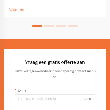
metaalbewerkingsprojecten. Een grootschalige buigmachine
vormt een cruciale investering voor installaties die aanzienlijke
Bekijk meer
hoeveelheden verwerken.
Vraag een gratis offerte aan
Onze vertegenwoordiger neemt spoedig contact met u
op.
E-mail
0/100