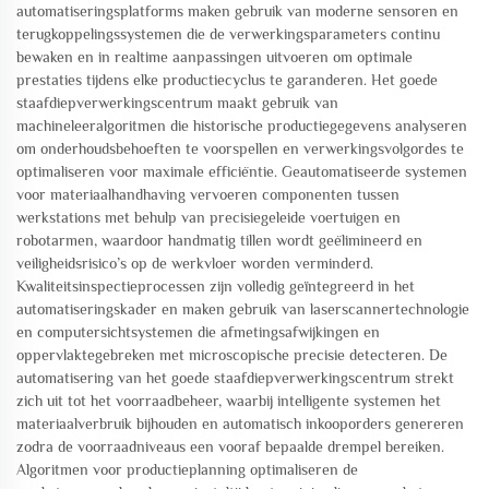
automatiseringsplatforms maken gebruik van moderne sensoren en
terugkoppelingssystemen die de verwerkingsparameters continu
bewaken en in realtime aanpassingen uitvoeren om optimale
prestaties tijdens elke productiecyclus te garanderen. Het goede
staafdiepverwerkingscentrum maakt gebruik van
machineleeralgoritmen die historische productiegegevens analyseren
om onderhoudsbehoeften te voorspellen en verwerkingsvolgordes te
optimaliseren voor maximale efficiëntie. Geautomatiseerde systemen
voor materiaalhandhaving vervoeren componenten tussen
werkstations met behulp van precisiegeleide voertuigen en
robotarmen, waardoor handmatig tillen wordt geëlimineerd en
veiligheidsrisico’s op de werkvloer worden verminderd.
Kwaliteitsinspectieprocessen zijn volledig geïntegreerd in het
automatiseringskader en maken gebruik van laserscannertechnologie
en computersichtsystemen die afmetingsafwijkingen en
oppervlaktegebreken met microscopische precisie detecteren. De
automatisering van het goede staafdiepverwerkingscentrum strekt
zich uit tot het voorraadbeheer, waarbij intelligente systemen het
materiaalverbruik bijhouden en automatisch inkooporders genereren
zodra de voorraadniveaus een vooraf bepaalde drempel bereiken.
Algoritmen voor productieplanning optimaliseren de