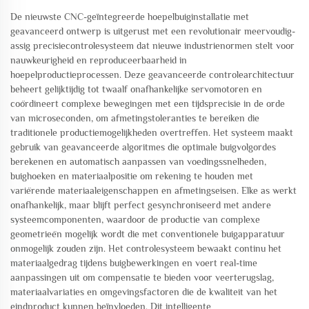
De nieuwste CNC-geïntegreerde hoepelbuiginstallatie met
geavanceerd ontwerp is uitgerust met een revolutionair meervoudig-
assig precisiecontrolesysteem dat nieuwe industrienormen stelt voor
nauwkeurigheid en reproduceerbaarheid in
hoepelproductieprocessen. Deze geavanceerde controlearchitectuur
beheert gelijktijdig tot twaalf onafhankelijke servomotoren en
coördineert complexe bewegingen met een tijdsprecisie in de orde
van microseconden, om afmetingstoleranties te bereiken die
traditionele productiemogelijkheden overtreffen. Het systeem maakt
gebruik van geavanceerde algoritmes die optimale buigvolgordes
berekenen en automatisch aanpassen van voedingssnelheden,
buighoeken en materiaalpositie om rekening te houden met
variërende materiaaleigenschappen en afmetingseisen. Elke as werkt
onafhankelijk, maar blijft perfect gesynchroniseerd met andere
systeemcomponenten, waardoor de productie van complexe
geometrieën mogelijk wordt die met conventionele buigapparatuur
onmogelijk zouden zijn. Het controlesysteem bewaakt continu het
materiaalgedrag tijdens buigbewerkingen en voert real-time
aanpassingen uit om compensatie te bieden voor veerterugslag,
materiaalvariaties en omgevingsfactoren die de kwaliteit van het
eindproduct kunnen beïnvloeden. Dit intelligente