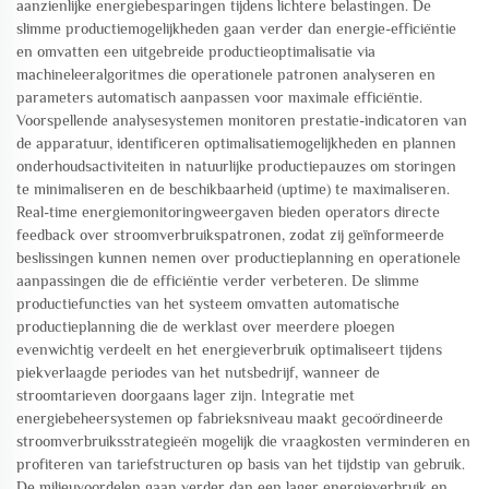
aanzienlijke energiebesparingen tijdens lichtere belastingen. De
slimme productiemogelijkheden gaan verder dan energie-efficiëntie
en omvatten een uitgebreide productieoptimalisatie via
machineleeralgoritmes die operationele patronen analyseren en
parameters automatisch aanpassen voor maximale efficiëntie.
Voorspellende analysesystemen monitoren prestatie-indicatoren van
de apparatuur, identificeren optimalisatiemogelijkheden en plannen
onderhoudsactiviteiten in natuurlijke productiepauzes om storingen
te minimaliseren en de beschikbaarheid (uptime) te maximaliseren.
Real-time energiemonitoringweergaven bieden operators directe
feedback over stroomverbruikspatronen, zodat zij geïnformeerde
beslissingen kunnen nemen over productieplanning en operationele
aanpassingen die de efficiëntie verder verbeteren. De slimme
productiefuncties van het systeem omvatten automatische
productieplanning die de werklast over meerdere ploegen
evenwichtig verdeelt en het energieverbruik optimaliseert tijdens
piekverlaagde periodes van het nutsbedrijf, wanneer de
stroomtarieven doorgaans lager zijn. Integratie met
energiebeheersystemen op fabrieksniveau maakt gecoördineerde
stroomverbruiksstrategieën mogelijk die vraagkosten verminderen en
profiteren van tariefstructuren op basis van het tijdstip van gebruik.
De milieuvoordelen gaan verder dan een lager energieverbruik en