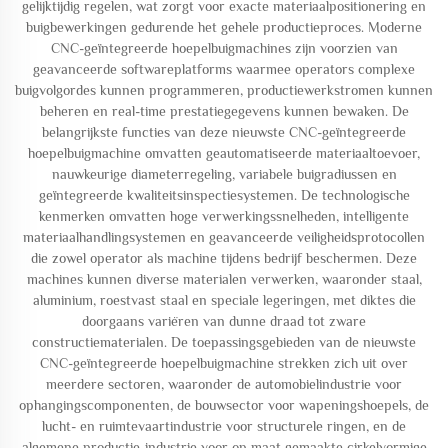
gelijktijdig regelen, wat zorgt voor exacte materiaalpositionering en
buigbewerkingen gedurende het gehele productieproces. Moderne
CNC-geïntegreerde hoepelbuigmachines zijn voorzien van
geavanceerde softwareplatforms waarmee operators complexe
buigvolgordes kunnen programmeren, productiewerkstromen kunnen
beheren en real-time prestatiegegevens kunnen bewaken. De
belangrijkste functies van deze nieuwste CNC-geïntegreerde
hoepelbuigmachine omvatten geautomatiseerde materiaaltoevoer,
nauwkeurige diameterregeling, variabele buigradiussen en
geïntegreerde kwaliteitsinspectiesystemen. De technologische
kenmerken omvatten hoge verwerkingssnelheden, intelligente
materiaalhandlingsystemen en geavanceerde veiligheidsprotocollen
die zowel operator als machine tijdens bedrijf beschermen. Deze
machines kunnen diverse materialen verwerken, waaronder staal,
aluminium, roestvast staal en speciale legeringen, met diktes die
doorgaans variëren van dunne draad tot zware
constructiematerialen. De toepassingsgebieden van de nieuwste
CNC-geïntegreerde hoepelbuigmachine strekken zich uit over
meerdere sectoren, waaronder de automobielindustrie voor
ophangingscomponenten, de bouwsector voor wapeningshoepels, de
lucht- en ruimtevaartindustrie voor structurele ringen, en de
algemene productie-industrie voor op maat gemaakte cirkelvormige