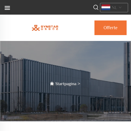
NL
Offerte
aanvragen
Startpagina
>