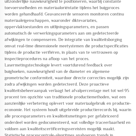
uitzonderlijke nauwkeurigheid te positioneren, waarbij constante
toevoersnelheden en materiaaloriëntatie tijdens het buigproces
worden gehandhaafd. Geavanceerde sensoren monitoren continu
materiaaleigenschappen, waaronder diktevariaties,
oppervlaktoestanden en uitlijningsparameters, en passen
automatisch de verwerkingsparameters aan om gedetecteerde
afwijkingen te compenseren. De integratie van kwaliteitsborging
omvat real-time dimensionele meetystemen die productspecificaties
tijdens de productie verifiëren, in plaats van te vertrouwen op
inspectieprocedures na afloop van het proces.
Lasermetingstechnologie levert voortdurend feedback over
buighoeken, nauwkeurigheid van de diameter en algemene
geometrische conformiteit, waardoor directe correcties mogelijk zijn
zodra afwijkingen worden gedetecteerd. Deze proactieve
kwaliteitsbeheeraanpak verlaagt het afvalpercentage met tot wel 95
procent ten opzichte van traditionele productiemethoden, wat een
aanzienlijke verbetering oplevert voor materiaalgebruik en productie-
economie. Het systeem houdt uitgebreide productierecords bij, waarin
alle procesparameters en kwaliteitsmetingen per gefabriceerd
onderdeel worden gedocumenteerd, wat volledige traceerbaarheid en
voldoen aan kwaliteitscertificeringsvereisten mogelijk maakt.
Statistische procescontrole-algoritmes analyseren trends in