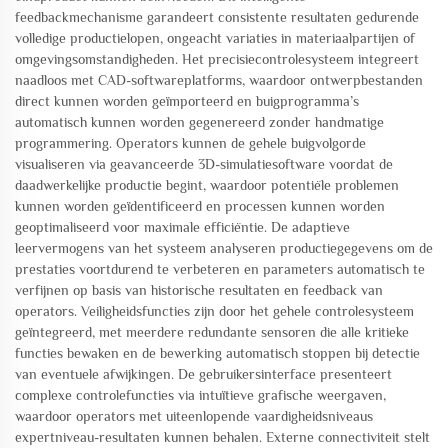
feedbackmechanisme garandeert consistente resultaten gedurende
volledige productielopen, ongeacht variaties in materiaalpartijen of
omgevingsomstandigheden. Het precisiecontrolesysteem integreert
naadloos met CAD-softwareplatforms, waardoor ontwerpbestanden
direct kunnen worden geïmporteerd en buigprogramma’s
automatisch kunnen worden gegenereerd zonder handmatige
programmering. Operators kunnen de gehele buigvolgorde
visualiseren via geavanceerde 3D-simulatiesoftware voordat de
daadwerkelijke productie begint, waardoor potentiële problemen
kunnen worden geïdentificeerd en processen kunnen worden
geoptimaliseerd voor maximale efficiëntie. De adaptieve
leervermogens van het systeem analyseren productiegegevens om de
prestaties voortdurend te verbeteren en parameters automatisch te
verfijnen op basis van historische resultaten en feedback van
operators. Veiligheidsfuncties zijn door het gehele controlesysteem
geïntegreerd, met meerdere redundante sensoren die alle kritieke
functies bewaken en de bewerking automatisch stoppen bij detectie
van eventuele afwijkingen. De gebruikersinterface presenteert
complexe controlefuncties via intuïtieve grafische weergaven,
waardoor operators met uiteenlopende vaardigheidsniveaus
expertniveau-resultaten kunnen behalen. Externe connectiviteit stelt