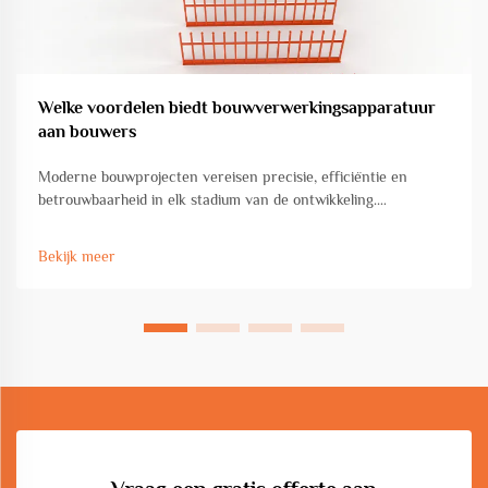
Welke voordelen biedt bouwverwerkingsapparatuur
aan bouwers
Moderne bouwprojecten vereisen precisie, efficiëntie en
betrouwbaarheid in elk stadium van de ontwikkeling.
Tegenwoordig staan bouwers onder toenemende druk om
hoogwaardige constructies op tijd af te leveren,
Bekijk meer
kosteneffectief en veilig, terwijl ze tegelijkertijd de kwaliteit
moeten waarborgen...