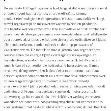
De nieuwste CNC-geïntegreerde hoekbuiginstallatie met geavanceerd
ontwerp toont baanbrekende, energie-efficiënte slimme
productietechnologie die de operationele kosten aanzienlijk verlaagt,
terwijl tegelijkertijd de milieuverantwoordelijkheid en productie-
intelligentie worden verbeterd. Deze innovatieve aanpak combineert
geavanceerde stuurprogramma’s voor energiebeheer met intelligente
operationele algoritmes die het energieverbruik optimaliseren tijdens
alle productiefasen, zonder inbreuk te doen op prestaties of
kwaliteitsnormen. De installatie maakt gebruik van regeneratieve
remsystemen die energie tijdens vertragingfases opvangen en
hergebruiken, waardoor het totale stroomverbruik tot 45 procent
lager is dan bij conventionele hydraulische buigsystemen. Slimme
stroomverdelingsnetwerken leiden elektriciteit automatisch naar
actieve systeemcomponenten en zetten inactieve subsystemen over
op een laagvermogensstand-by-modus, waardoor onnodig
energieverbruik tijdens productiedepressies of wisselperioden wordt
geëlimineerd. Frequentieregelaars regelen de motortoerentallen
nauwkeurig op basis van de daadwerkelijke verwerkingsvereisten,
waardoor het constante hoogvermogensgebruik dat kenmerkend is
voor systemen met vaste snelheid wordt voorkomen; dit resulteert in