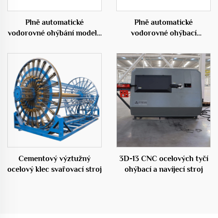
Plně automatické
Plně automatické
vodorovné ohýbání modelu
vodorovné ohýbací
50C
centrum 50D
Cementový výztužný
3D-13 CNC ocelových tyčí
ocelový klec svařovací stroj
ohýbací a navíjecí stroj