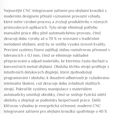
Nejnovější CNC integrované zařízení pro ohýbání kroužků s
moderním designem přináší významné provozní výhody,
které mění výrobní procesy a zvyšují produktivitu v různých
průmyslových aplikacích. Tyto stroje eliminují potřebu
manuální práce díky plně automatickému provozu, čímž
zkracují dobu výroby až o 70 % ve srovnání s tradičními
metodami ohýbání, aniž by se snížila vysoká úroveň kvality.
Precizní systémy řízení zajišťují stálou rozměrovou přesnost v
tolerancích ± 0,1 mm, čímž se eliminuje nákladné
přepracování a odpad materiálu, ke kterému často dochází u
konvenčních metod ohýbání. Obsluha těchto strojů profituje z
intuitivních dotykových displejů, které zjednodušují
programování i obsluhu; k dosažení odbornosti je vyžadováno
minimální školení, což zkracuje dobu zvládnutí složitých
strojů. Pokročilé systémy manipulace s materiálem
automaticky umisťují obrobky, čímž se snižuje fyzická zátěž
obsluhy a zlepšují se podmínky bezpečnosti práce. Další
klíčovou výhodou je energetická účinnost: moderní CNC
integrované zařízení pro ohýbání kroužků spotřebuje o 40 %