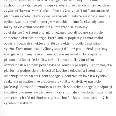
rozhodnutí týkající se plánování výroby a provozních úprav, jež dále
zvyšují efektivitu. Mezi funkce chytré výroby patří také automatické
plánování výroby, které vyvažuje rozdělení zátěže mezi více směn, a
optimalizuje tak využití energie v obdobích mimo špičku, kdy jsou
tarify za elektřinu obvykle nižší. Integrace se systémy
celofabrikového řízení energie umožňuje koordinované strategie
spotřeby elektrické energie, které snižují poplatky za maximální
odběr a využívají struktury tarifů za elektřinu podle času jejího
využití. Environmentální výhody sahají dál než jen snížení spotřeby
energie – zahrnují také snížení odpadu materiálů díky zlepšené
přesnosti a kontrole kvality, což přispívá k celkovým cílům
udržitelnosti a splnění požadavků na soulad s předpisy. Technologická
platforma podporuje možnosti dálkového sledování a řízení, což
umožňuje optimalizaci řízení energie z centrálních lokalit a rychlou
reakci na příležitosti ke zlepšení efektivity. Analytické nástroje
poskytují podrobné poznatky o vzorcích spotřeby energie a podporují
iniciativy pro neustálé zlepšování, čímž pomáhají výrobcům dosahovat
ambiciózních cílů udržitelnosti při zachování konkurenceschopných
výrobních nákladů.