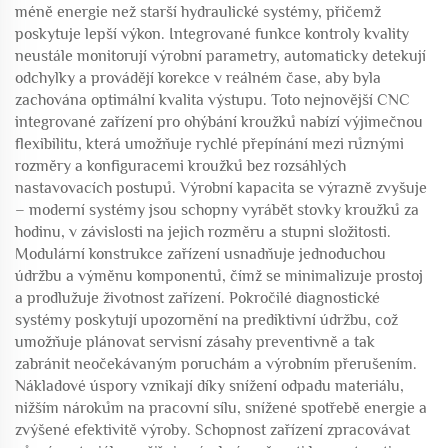
méně energie než starší hydraulické systémy, přičemž
poskytuje lepší výkon. Integrované funkce kontroly kvality
neustále monitorují výrobní parametry, automaticky detekují
odchylky a provádějí korekce v reálném čase, aby byla
zachována optimální kvalita výstupu. Toto nejnovější CNC
integrované zařízení pro ohýbání kroužků nabízí výjimečnou
flexibilitu, která umožňuje rychlé přepínání mezi různými
rozměry a konfiguracemi kroužků bez rozsáhlých
nastavovacích postupů. Výrobní kapacita se výrazně zvyšuje
– moderní systémy jsou schopny vyrábět stovky kroužků za
hodinu, v závislosti na jejich rozměru a stupni složitosti.
Modulární konstrukce zařízení usnadňuje jednoduchou
údržbu a výměnu komponentů, čímž se minimalizuje prostoj
a prodlužuje životnost zařízení. Pokročilé diagnostické
systémy poskytují upozornění na prediktivní údržbu, což
umožňuje plánovat servisní zásahy preventivně a tak
zabránit neočekávaným poruchám a výrobním přerušením.
Nákladové úspory vznikají díky snížení odpadu materiálu,
nižším nárokům na pracovní sílu, snížené spotřebě energie a
zvýšené efektivitě výroby. Schopnost zařízení zpracovávat