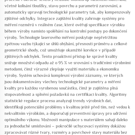
včetně kolísání tloušťky, stavu povrchu a parametrů zarovnání, a
automaticky upravují technologické parametry tak, aby kompenzovaly
zjištěné odchylky. Integrace zajištění kvality zahrnuje systémy pro
měření rozměrů v reálném čase, které ověřují specifikace výrobku
během výroby namísto spoléhání na kontrolní postupy po dokončení
výroby. Technologie laserového měření poskytuje nepřetržitou
zpětnou vazbu týkající se úhlů ohýbání, přesnosti průměru a celkové
geometrické shody, což umožňuje okamžité korekce v případě
zjištěných odchylek. Tento proaktivní přístup ke správě kvality
snižuje množství odpadu až o 95 % ve srovnání s tradičními výrobními
metodami, čímž výrazně zlepšuje využití materiálu a ekonomiku
výroby. Systém uchovává komplexní výrobní záznamy, ve kterých
jsou dokumentovány všechny technologické parametry a měření
kvality pro každou vyrobenou součástku, čímž je zajištěna plná
stopovatelnost a splnění požadavků na certifikaci kvality. Algoritmy
statistické regulace procesu analyzují trendy výrobních dat,
identifikují potenciální problémy s kvalitou ještě před tím, než vedou k
nekvalitním výrobkům, a doporučují preventivní úpravy pro udržení
optimálního výkonu. Možnosti manipulace s materiálem sahají daleko
za jednoduché umísťování – pokročilé uchycovací systémy dokážou
zpracovávat různé tvary, rozměry a povrchové stavy materiálu bez