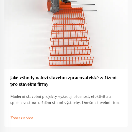
Jaké výhody nabízí stavební zpracovatelské zařízení
pro stavební firmy
Moderní stavební projekty vyžadují přesnost, efektivitu a
spolehlivost na každém stupni výstavby. Dnešní stavební firmy
čelí rostoucímu tlaku, aby dodaly vysoce kvalitní stavby v
těsných termínech, a zároveň zachovaly nákladovou efektivitu
Zobrazit více
a bezpeč...