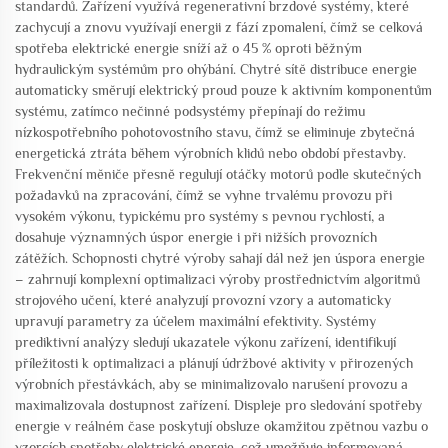
standardů. Zařízení využívá regenerativní brzdové systémy, které
zachycují a znovu využívají energii z fází zpomalení, čímž se celková
spotřeba elektrické energie sníží až o 45 % oproti běžným
hydraulickým systémům pro ohýbání. Chytré sítě distribuce energie
automaticky směrují elektrický proud pouze k aktivním komponentům
systému, zatímco nečinné podsystémy přepínají do režimu
nízkospotřebního pohotovostního stavu, čímž se eliminuje zbytečná
energetická ztráta během výrobních klidů nebo období přestavby.
Frekvenční měniče přesně regulují otáčky motorů podle skutečných
požadavků na zpracování, čímž se vyhne trvalému provozu při
vysokém výkonu, typickému pro systémy s pevnou rychlostí, a
dosahuje významných úspor energie i při nižších provozních
zátěžích. Schopnosti chytré výroby sahají dál než jen úspora energie
– zahrnují komplexní optimalizaci výroby prostřednictvím algoritmů
strojového učení, které analyzují provozní vzory a automaticky
upravují parametry za účelem maximální efektivity. Systémy
prediktivní analýzy sledují ukazatele výkonu zařízení, identifikují
příležitosti k optimalizaci a plánují údržbové aktivity v přirozených
výrobních přestávkách, aby se minimalizovalo narušení provozu a
maximalizovala dostupnost zařízení. Displeje pro sledování spotřeby
energie v reálném čase poskytují obsluze okamžitou zpětnou vazbu o
vzorcích spotřeby elektrické energie, což umožňuje informovaná