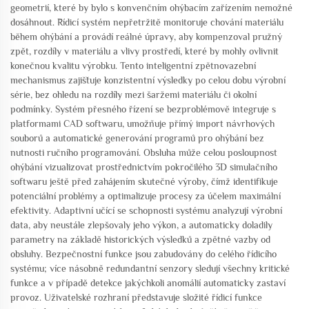
geometrií, které by bylo s konvenčním ohýbacím zařízením nemožné
dosáhnout. Řídicí systém nepřetržitě monitoruje chování materiálu
během ohýbání a provádí reálné úpravy, aby kompenzoval pružný
zpět, rozdíly v materiálu a vlivy prostředí, které by mohly ovlivnit
konečnou kvalitu výrobku. Tento inteligentní zpětnovazební
mechanismus zajišťuje konzistentní výsledky po celou dobu výrobní
série, bez ohledu na rozdíly mezi šaržemi materiálu či okolní
podmínky. Systém přesného řízení se bezproblémově integruje s
platformami CAD softwaru, umožňuje přímý import návrhových
souborů a automatické generování programů pro ohýbání bez
nutnosti ručního programování. Obsluha může celou posloupnost
ohýbání vizualizovat prostřednictvím pokročilého 3D simulačního
softwaru ještě před zahájením skutečné výroby, čímž identifikuje
potenciální problémy a optimalizuje procesy za účelem maximální
efektivity. Adaptivní učící se schopnosti systému analyzují výrobní
data, aby neustále zlepšovaly jeho výkon, a automaticky doladily
parametry na základě historických výsledků a zpětné vazby od
obsluhy. Bezpečnostní funkce jsou zabudovány do celého řídicího
systému; více násobně redundantní senzory sledují všechny kritické
funkce a v případě detekce jakýchkoli anomálií automaticky zastaví
provoz. Uživatelské rozhraní představuje složité řídicí funkce