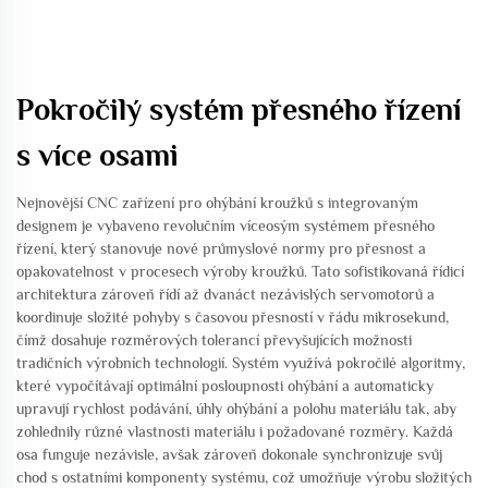
Pokročilý systém přesného řízení
s více osami
Nejnovější CNC zařízení pro ohýbání kroužků s integrovaným
designem je vybaveno revolučním víceosým systémem přesného
řízení, který stanovuje nové průmyslové normy pro přesnost a
opakovatelnost v procesech výroby kroužků. Tato sofistikovaná řídicí
architektura zároveň řídí až dvanáct nezávislých servomotorů a
koordinuje složité pohyby s časovou přesností v řádu mikrosekund,
čímž dosahuje rozměrových tolerancí převyšujících možnosti
tradičních výrobních technologií. Systém využívá pokročilé algoritmy,
které vypočítávají optimální posloupnosti ohýbání a automaticky
upravují rychlost podávání, úhly ohýbání a polohu materiálu tak, aby
zohlednily různé vlastnosti materiálu i požadované rozměry. Každá
osa funguje nezávisle, avšak zároveň dokonale synchronizuje svůj
chod s ostatními komponenty systému, což umožňuje výrobu složitých