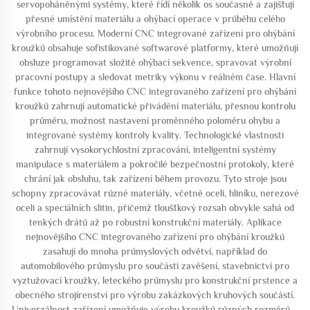
servopoháněnými systémy, které řídí několik os současně a zajišťují
přesné umístění materiálu a ohýbací operace v průběhu celého
výrobního procesu. Moderní CNC integrované zařízení pro ohýbání
kroužků obsahuje sofistikované softwarové platformy, které umožňují
obsluze programovat složité ohýbací sekvence, spravovat výrobní
pracovní postupy a sledovat metriky výkonu v reálném čase. Hlavní
funkce tohoto nejnovějšího CNC integrovaného zařízení pro ohýbání
kroužků zahrnují automatické přivádění materiálu, přesnou kontrolu
průměru, možnost nastavení proměnného poloměru ohybu a
integrované systémy kontroly kvality. Technologické vlastnosti
zahrnují vysokorychlostní zpracování, inteligentní systémy
manipulace s materiálem a pokročilé bezpečnostní protokoly, které
chrání jak obsluhu, tak zařízení během provozu. Tyto stroje jsou
schopny zpracovávat různé materiály, včetně oceli, hliníku, nerezové
oceli a speciálních slitin, přičemž tloušťkový rozsah obvykle sahá od
tenkých drátů až po robustní konstrukční materiály. Aplikace
nejnovějšího CNC integrovaného zařízení pro ohýbání kroužků
zasahují do mnoha průmyslových odvětví, například do
automobilového průmyslu pro součásti zavěšení, stavebnictví pro
vyztužovací kroužky, leteckého průmyslu pro konstrukční prstence a
obecného strojírenství pro výrobu zakázkových kruhových součástí.
Univerzálnost zařízení umožňuje výrobu kroužků různých rozměrů –