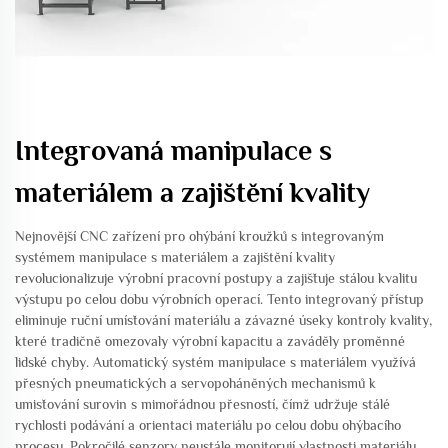
Integrovaná manipulace s
materiálem a zajištění kvality
Nejnovější CNC zařízení pro ohýbání kroužků s integrovaným
systémem manipulace s materiálem a zajištění kvality
revolucionalizuje výrobní pracovní postupy a zajišťuje stálou kvalitu
výstupu po celou dobu výrobních operací. Tento integrovaný přístup
eliminuje ruční umísťování materiálu a závazné úseky kontroly kvality,
které tradičně omezovaly výrobní kapacitu a zaváděly proměnné
lidské chyby. Automatický systém manipulace s materiálem využívá
přesných pneumatických a servopoháněných mechanismů k
umisťování surovin s mimořádnou přesností, čímž udržuje stálé
rychlosti podávání a orientaci materiálu po celou dobu ohýbacího
procesu. Pokročilé senzory neustále monitorují vlastnosti materiálu,