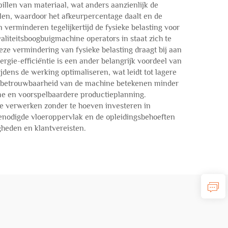
illen van materiaal, wat anders aanzienlijk de
len, waardoor het afkeurpercentage daalt en de
verminderen tegelijkertijd de fysieke belasting voor
waliteitsboogbuigmachine operators in staat zich te
ze vermindering van fysieke belasting draagt bij aan
rgie-efficiëntie is een ander belangrijk voordeel van
ens de werking optimaliseren, wat leidt tot lagere
n betrouwbaarheid van de machine betekenen minder
me en voorspelbaardere productieplanning.
te verwerken zonder te hoeven investeren in
benodigde vloeroppervlak en de opleidingsbehoeften
gheden en klantvereisten.