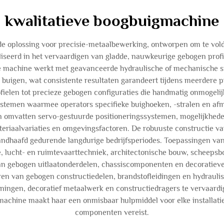
kwalitatieve boogbuigmachine
e oplossing voor precisie-metaalbewerking, ontworpen om te vol
iseerd in het vervaardigen van gladde, nauwkeurige gebogen profie
De machine werkt met geavanceerde hydraulische of mechanische 
 buigen, wat consistente resultaten garandeert tijdens meerdere p
fielen tot precieze gebogen configuraties die handmatig onmogelijk
gssystemen waarmee operators specifieke buighoeken, -stralen en 
omvatten servo-gestuurde positioneringssystemen, mogelijkhede
iaalvariaties en omgevingsfactoren. De robuuste constructie va
andhaafd gedurende langdurige bedrijfsperiodes. Toepassingen van
e, lucht- en ruimtevaarttechniek, architectonische bouw, scheeps
an gebogen uitlaatonderdelen, chassiscomponenten en decoratieve
n van gebogen constructiedelen, brandstofleidingen en hydraulis
ngen, decoratief metaalwerk en constructiedragers te vervaardige
igmachine maakt haar een onmisbaar hulpmiddel voor elke installat
componenten vereist.