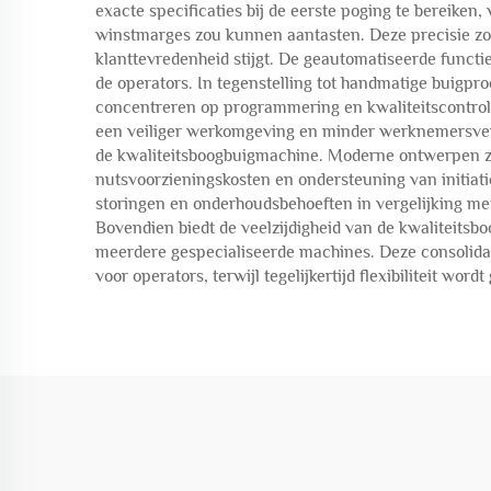
exacte specificaties bij de eerste poging te bereiken
winstmarges zou kunnen aantasten. Deze precisie zor
klanttevredenheid stijgt. De geautomatiseerde functie
de operators. In tegenstelling tot handmatige buigpro
concentreren op programmering en kwaliteitscontrole 
een veiliger werkomgeving en minder werknemersvermoe
de kwaliteitsboogbuigmachine. Moderne ontwerpen zij
nutsvoorzieningskosten en ondersteuning van initia
storingen en onderhoudsbehoeften in vergelijking me
Bovendien biedt de veelzijdigheid van de kwaliteits
meerdere gespecialiseerde machines. Deze consolidat
voor operators, terwijl tegelijkertijd flexibiliteit 