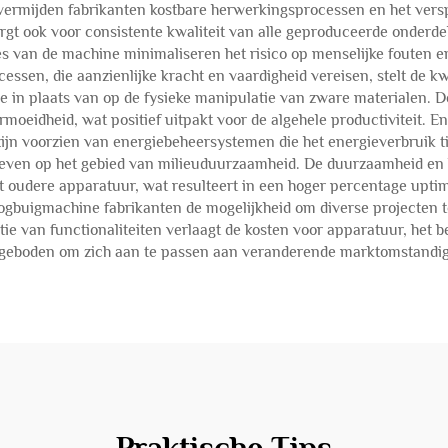
, vermijden fabrikanten kostbare herwerkingsprocessen en het versp
gt ook voor consistente kwaliteit van alle geproduceerde onderde
s van de machine minimaliseren het risico op menselijke fouten en 
cessen, die aanzienlijke kracht en vaardigheid vereisen, stelt de k
in plaats van op de fysieke manipulatie van zware materialen. De
idheid, wat positief uitpakt voor de algehele productiviteit. Ene
n voorzien van energiebeheersystemen die het energieverbruik tijd
tieven op het gebied van milieuduurzaamheid. De duurzaamheid e
t oudere apparatuur, wat resulteert in een hoger percentage upti
boogbuigmachine fabrikanten de mogelijkheid om diverse projecten 
ie van functionaliteiten verlaagt de kosten voor apparatuur, het 
wordt geboden om zich aan te passen aan veranderende marktomstandi
Praktische Tips