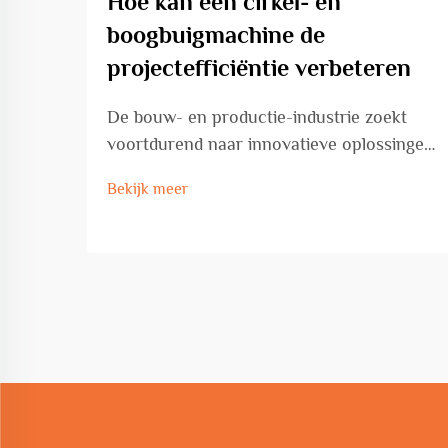
Hoe kan een cirkel- en
boogbuigmachine de
projectefficiëntie verbeteren
De bouw- en productie-industrie zoekt
voortdurend naar innovatieve oplossingen
om de productiviteit te verhogen, terwijl
Bekijk meer
tegelijkertijd precisie en kwaliteitsnormen
worden gehandhaafd. De cirkel- en
boogbuigmachine vertegenwoordigt een
transformatief voordeel in de
metaalbewerking ...