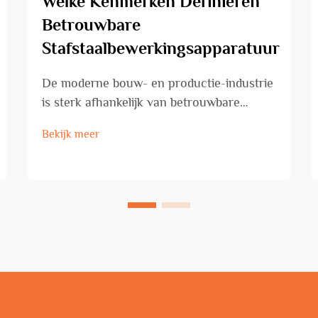
Welke Kenmerken Definiëren
Betrouwbare
Stafstaalbewerkingsapparatuur
De moderne bouw- en productie-industrie
is sterk afhankelijk van betrouwbare
apparatuur voor staafverwerking om
Bekijk meer
efficiëntie, precisie en veiligheidsnormen
te handhaven. De kwaliteit van de
apparatuur voor staafverwerking heeft
directe invloed op projecttijdschema's,
materialen...