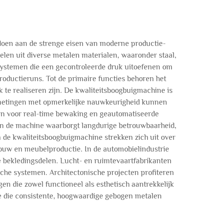
doen aan de strenge eisen van moderne productie-
len uit diverse metalen materialen, waaronder staal,
systemen die een gecontroleerde druk uitoefenen om
roductieruns. Tot de primaire functies behoren het
 te realiseren zijn. De kwaliteitsboogbuigmachine is
afmetingen met opmerkelijke nauwkeurigheid kunnen
n voor real-time bewaking en geautomatiseerde
n de machine waarborgt langdurige betrouwbaarheid,
 de kwaliteitsboogbuigmachine strekken zich uit over
bouw en meubelproductie. In de automobielindustrie
 bekledingsdelen. Lucht- en ruimtevaartfabrikanten
che systemen. Architectonische projecten profiteren
n die zowel functioneel als esthetisch aantrekkelijk
ie die consistente, hoogwaardige gebogen metalen