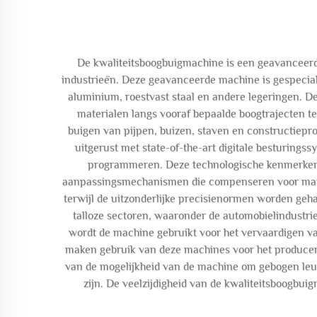
De kwaliteitsboogbuigmachine is een geavanceerd
industrieën. Deze geavanceerde machine is gespecial
aluminium, roestvast staal en andere legeringen. 
materialen langs vooraf bepaalde boogtrajecten te
buigen van pijpen, buizen, staven en constructiepro
uitgerust met state-of-the-art digitale besturin
programmeren. Deze technologische kenmerken 
aanpassingsmechanismen die compenseren voor mater
terwijl de uitzonderlijke precisienormen worden geh
talloze sectoren, waaronder de automobielindustri
wordt de machine gebruikt voor het vervaardigen v
maken gebruik van deze machines voor het producere
van de mogelijkheid van de machine om gebogen leuni
zijn. De veelzijdigheid van de kwaliteitsboogbu