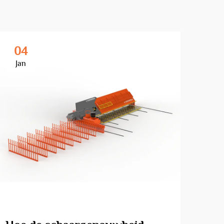
04
2
Jan
Fe