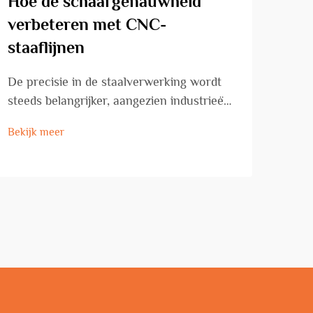
Hoe de schaargenauwheid
Wel
verbeteren met CNC-
bel
staaflijnen
een
voo
De precisie in de staalverwerking wordt
steeds belangrijker, aangezien industrieën
Bouw
hogere kwaliteitsnormen en nauwere
oplo
Bekijk meer
toleranties eisen. CNC-staaflijnen vormen
wape
Bekij
een belangrijke vooruitgang in
inve
geautomatiseerde staalverwerkings
buig
technologie, bieden...
zorg
tech
heef