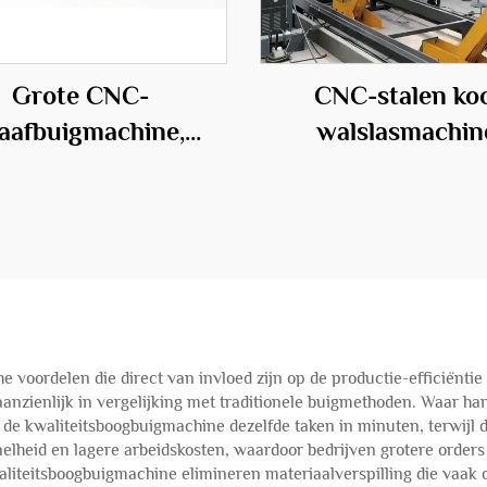
Grote CNC-
CNC-stalen ko
taafbuigmachine,
walslasmachin
ssionele uitrusting
n de bouwsector
e voordelen die direct van invloed zijn op de productie-efficiënt
 aanzienlijk in vergelijking met traditionele buigmethoden. Waar
 de kwaliteitsboogbuigmachine dezelfde taken in minuten, terwijl 
rsnelheid en lagere arbeidskosten, waardoor bedrijven grotere orde
liteitsboogbuigmachine elimineren materiaalverspilling die vaak