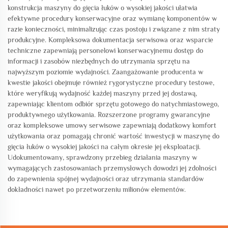
konstrukcja maszyny do gięcia łuków o wysokiej jakości ułatwia
efektywne procedury konserwacyjne oraz wymianę komponentów w
razie konieczności, minimalizując czas postoju i związane z nim straty
produkcyjne. Kompleksowa dokumentacja serwisowa oraz wsparcie
techniczne zapewniają personelowi konserwacyjnemu dostęp do
informacji i zasobów niezbędnych do utrzymania sprzętu na
najwyższym poziomie wydajności. Zaangażowanie producenta w
kwestie jakości obejmuje również rygorystyczne procedury testowe,
które weryfikują wydajność każdej maszyny przed jej dostawą,
zapewniając klientom odbiór sprzętu gotowego do natychmiastowego,
produktywnego użytkowania. Rozszerzone programy gwarancyjne
oraz kompleksowe umowy serwisowe zapewniają dodatkowy komfort
użytkowania oraz pomagają chronić wartość inwestycji w maszynę do
gięcia łuków o wysokiej jakości na całym okresie jej eksploatacji.
Udokumentowany, sprawdzony przebieg działania maszyny w
wymagających zastosowaniach przemysłowych dowodzi jej zdolności
do zapewnienia spójnej wydajności oraz utrzymania standardów
dokładności nawet po przetworzeniu milionów elementów.