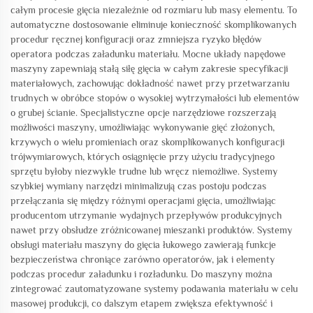
całym procesie gięcia niezależnie od rozmiaru lub masy elementu. To
automatyczne dostosowanie eliminuje konieczność skomplikowanych
procedur ręcznej konfiguracji oraz zmniejsza ryzyko błędów
operatora podczas załadunku materiału. Mocne układy napędowe
maszyny zapewniają stałą siłę gięcia w całym zakresie specyfikacji
materiałowych, zachowując dokładność nawet przy przetwarzaniu
trudnych w obróbce stopów o wysokiej wytrzymałości lub elementów
o grubej ścianie. Specjalistyczne opcje narzędziowe rozszerzają
możliwości maszyny, umożliwiając wykonywanie gięć złożonych,
krzywych o wielu promieniach oraz skomplikowanych konfiguracji
trójwymiarowych, których osiągnięcie przy użyciu tradycyjnego
sprzętu byłoby niezwykle trudne lub wręcz niemożliwe. Systemy
szybkiej wymiany narzędzi minimalizują czas postoju podczas
przełączania się między różnymi operacjami gięcia, umożliwiając
producentom utrzymanie wydajnych przepływów produkcyjnych
nawet przy obsłudze zróżnicowanej mieszanki produktów. Systemy
obsługi materiału maszyny do gięcia łukowego zawierają funkcje
bezpieczeństwa chroniące zarówno operatorów, jak i elementy
podczas procedur załadunku i rozładunku. Do maszyny można
zintegrować zautomatyzowane systemy podawania materiału w celu
masowej produkcji, co dalszym etapem zwiększa efektywność i