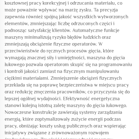
kosztownej pracy korekcyjnej i odrzucania materiału, co
może poważnie wpływać na marżę zysku. Ta precyzja
zapewnia również spójną jakość wszystkich wytworzonych
elementów, zmniejszając liczbę odrzuconych części i
podnosząc satysfakcję klientów. Automatyczne funkcje
maszyny minimalizują ryzyko błędów ludzkich oraz
zmniejszają obciążenie fizyczne operatorów. W
przeciwieństwie do ręcznych procesów gięcia, które
wymagają znacznej siły i umiejętności, maszyna do gięcia
łukowego pozwala operatorom skupić się na programowaniu
i kontroli jakości zamiast na fizycznym manipulowaniu
ciężkimi materiałami. Zmniejszenie obciążeń fizycznych
przekłada się na poprawę bezpieczeństwa w miejscu pracy
oraz redukcję zmęczenia pracowników, co przyczynia się do
lepszej ogólnej wydajności. Efektywność energetyczna
stanowi kolejną istotną zaletę maszyny do gięcia łukowego.
Nowoczesne konstrukcje zawierają systemy zarządzania
energią, które zoptymalizowały zużycie energii podczas
pracy, obniżając koszty usług publicznych oraz wspierając
inicjatywy związane z zrównoważonym rozwojem