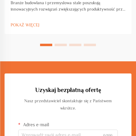
Branże budowlana i przemysłowa stale poszukują
innowacyjnych rozwiązań zwiększających produktywność przy
jednoczesnym zachowaniu precyzji i standardów jakości.
Maszyna do gięcia w kształcie koła i łuku stanowi przełomowy
POKAŻ WIĘCEJ
postęp w obróbce metali...
Uzyskaj bezpłatną ofertę
Nasz przedstawiciel skontaktuje się z Państwem
wkrótce.
Adres e-mail
0/100