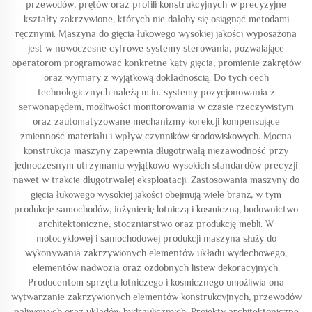
przewodów, prętów oraz profili konstrukcyjnych w precyzyjne
kształty zakrzywione, których nie dałoby się osiągnąć metodami
ręcznymi. Maszyna do gięcia łukowego wysokiej jakości wyposażona
jest w nowoczesne cyfrowe systemy sterowania, pozwalające
operatorom programować konkretne kąty gięcia, promienie zakrętów
oraz wymiary z wyjątkową dokładnością. Do tych cech
technologicznych należą m.in. systemy pozycjonowania z
serwonapędem, możliwości monitorowania w czasie rzeczywistym
oraz zautomatyzowane mechanizmy korekcji kompensujące
zmienność materiału i wpływ czynników środowiskowych. Mocna
konstrukcja maszyny zapewnia długotrwałą niezawodność przy
jednoczesnym utrzymaniu wyjątkowo wysokich standardów precyzji
nawet w trakcie długotrwałej eksploatacji. Zastosowania maszyny do
gięcia łukowego wysokiej jakości obejmują wiele branż, w tym
produkcję samochodów, inżynierię lotniczą i kosmiczną, budownictwo
architektoniczne, stoczniarstwo oraz produkcję mebli. W
motocyklowej i samochodowej produkcji maszyna służy do
wykonywania zakrzywionych elementów układu wydechowego,
elementów nadwozia oraz ozdobnych listew dekoracyjnych.
Producentom sprzętu lotniczego i kosmicznego umożliwia ona
wytwarzanie zakrzywionych elementów konstrukcyjnych, przewodów
paliwowych oraz układów hydraulicznych. Projekty architektoniczne