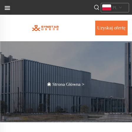
PL
Uzyskaj ofertę
Strona Główna
>