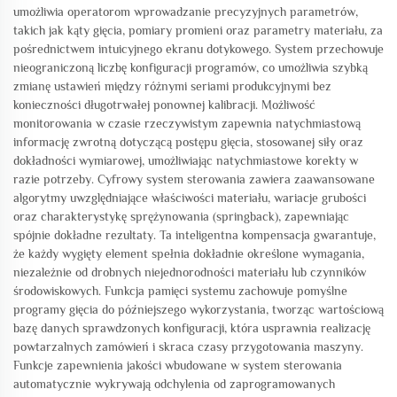
umożliwia operatorom wprowadzanie precyzyjnych parametrów,
takich jak kąty gięcia, pomiary promieni oraz parametry materiału, za
pośrednictwem intuicyjnego ekranu dotykowego. System przechowuje
nieograniczoną liczbę konfiguracji programów, co umożliwia szybką
zmianę ustawień między różnymi seriami produkcyjnymi bez
konieczności długotrwałej ponownej kalibracji. Możliwość
monitorowania w czasie rzeczywistym zapewnia natychmiastową
informację zwrotną dotyczącą postępu gięcia, stosowanej siły oraz
dokładności wymiarowej, umożliwiając natychmiastowe korekty w
razie potrzeby. Cyfrowy system sterowania zawiera zaawansowane
algorytmy uwzględniające właściwości materiału, wariacje grubości
oraz charakterystykę sprężynowania (springback), zapewniając
spójnie dokładne rezultaty. Ta inteligentna kompensacja gwarantuje,
że każdy wygięty element spełnia dokładnie określone wymagania,
niezależnie od drobnych niejednorodności materiału lub czynników
środowiskowych. Funkcja pamięci systemu zachowuje pomyślne
programy gięcia do późniejszego wykorzystania, tworząc wartościową
bazę danych sprawdzonych konfiguracji, która usprawnia realizację
powtarzalnych zamówień i skraca czasy przygotowania maszyny.
Funkcje zapewnienia jakości wbudowane w system sterowania
automatycznie wykrywają odchylenia od zaprogramowanych