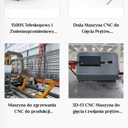
1500S Teleskopowy i
Duża Maszyna CNC do
Zmiennopromieniowy
Gięcia Prętów,
Maszyna do Spawania
Profesjonalne Urządzenie
Klatek Stalowych
w Branży Budowlanej
Maszyna do zgrzewania
3D-13 CNC Maszyna do
CNC do produkcji
gięcia i zwijania prętów
kratownic stalowych
stalowych