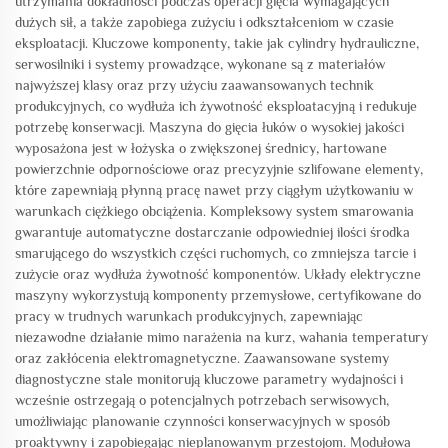
utrzymania dokładności podczas operacji gięcia wymagających
dużych sił, a także zapobiega zużyciu i odkształceniom w czasie
eksploatacji. Kluczowe komponenty, takie jak cylindry hydrauliczne,
serwosilniki i systemy prowadzące, wykonane są z materiałów
najwyższej klasy oraz przy użyciu zaawansowanych technik
produkcyjnych, co wydłuża ich żywotność eksploatacyjną i redukuje
potrzebę konserwacji. Maszyna do gięcia łuków o wysokiej jakości
wyposażona jest w łożyska o zwiększonej średnicy, hartowane
powierzchnie odpornościowe oraz precyzyjnie szlifowane elementy,
które zapewniają płynną pracę nawet przy ciągłym użytkowaniu w
warunkach ciężkiego obciążenia. Kompleksowy system smarowania
gwarantuje automatyczne dostarczanie odpowiedniej ilości środka
smarującego do wszystkich części ruchomych, co zmniejsza tarcie i
zużycie oraz wydłuża żywotność komponentów. Układy elektryczne
maszyny wykorzystują komponenty przemysłowe, certyfikowane do
pracy w trudnych warunkach produkcyjnych, zapewniając
niezawodne działanie mimo narażenia na kurz, wahania temperatury
oraz zakłócenia elektromagnetyczne. Zaawansowane systemy
diagnostyczne stale monitorują kluczowe parametry wydajności i
wcześnie ostrzegają o potencjalnych potrzebach serwisowych,
umożliwiając planowanie czynności konserwacyjnych w sposób
proaktywny i zapobiegając nieplanowanym przestojom. Modułowa