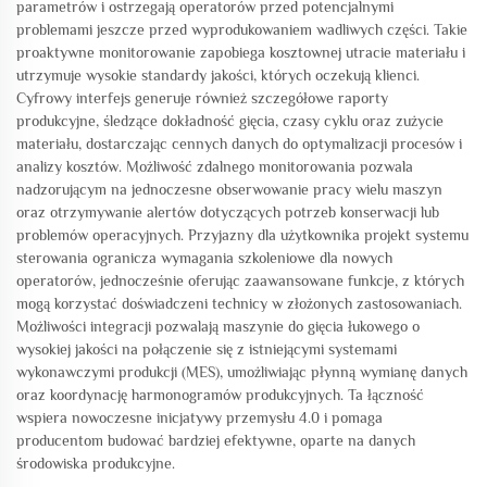
parametrów i ostrzegają operatorów przed potencjalnymi
problemami jeszcze przed wyprodukowaniem wadliwych części. Takie
proaktywne monitorowanie zapobiega kosztownej utracie materiału i
utrzymuje wysokie standardy jakości, których oczekują klienci.
Cyfrowy interfejs generuje również szczegółowe raporty
produkcyjne, śledzące dokładność gięcia, czasy cyklu oraz zużycie
materiału, dostarczając cennych danych do optymalizacji procesów i
analizy kosztów. Możliwość zdalnego monitorowania pozwala
nadzorującym na jednoczesne obserwowanie pracy wielu maszyn
oraz otrzymywanie alertów dotyczących potrzeb konserwacji lub
problemów operacyjnych. Przyjazny dla użytkownika projekt systemu
sterowania ogranicza wymagania szkoleniowe dla nowych
operatorów, jednocześnie oferując zaawansowane funkcje, z których
mogą korzystać doświadczeni technicy w złożonych zastosowaniach.
Możliwości integracji pozwalają maszynie do gięcia łukowego o
wysokiej jakości na połączenie się z istniejącymi systemami
wykonawczymi produkcji (MES), umożliwiając płynną wymianę danych
oraz koordynację harmonogramów produkcyjnych. Ta łączność
wspiera nowoczesne inicjatywy przemysłu 4.0 i pomaga
producentom budować bardziej efektywne, oparte na danych
środowiska produkcyjne.