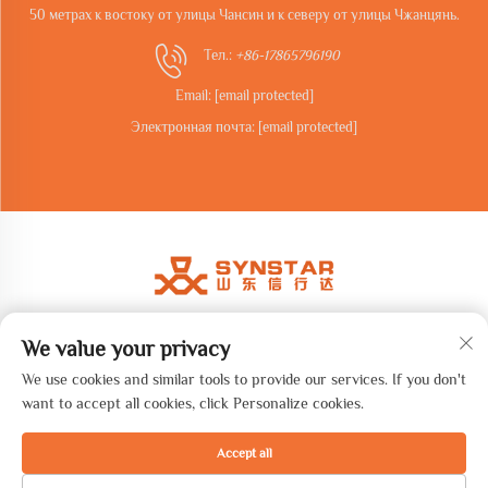
50 метрах к востоку от улицы Чансин и к северу от улицы Чжанцянь.
Тел.:
+86-17865796190
Email:
[email protected]
Электронная почта:
[email protected]
We value your privacy
Авторские права © 2026 Shandong synstar Intelligent Technology
Co., Ltd. Все права защищены. -
Политика конфиденциальности
We use cookies and similar tools to provide our services. If you don't
want to accept all cookies, click Personalize cookies.
Accept all