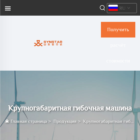
RU
Получить
расчёт
стоимости
Крупногабаритная гибочная машина
Главная страница
>
Продукция
>
Крупногабаритная гибочная машина