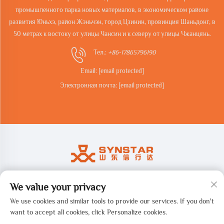
промышленного парка новых материалов, в экономическом районе
развития Юньхэ, район Жэньчэн, город Цзинин, провинция Шаньдонг, в
50 метрах к востоку от улицы Чансин и к северу от улицы Чжанцянь.
Тел.:
+86-17865796190
Email:
[email protected]
Электронная почта:
[email protected]
We value your privacy
Авторские права © 2026 Shandong synstar Intelligent Technology
Co., Ltd. Все права защищены. -
Политика конфиденциальности
We use cookies and similar tools to provide our services. If you don't
want to accept all cookies, click Personalize cookies.