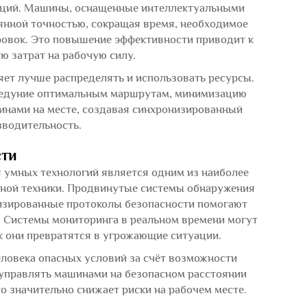
аций. Машины, оснащенные интеллектуальными
оянной точностью, сокращая время, необходимое
ровок. Это повышение эффективности приводит к
ю затрат на рабочую силу.
ет лучше распределять и использовать ресурсы.
ледуние оптимальным маршрутам, минимизацию
инами на месте, создавая синхронизированный
зводительность.
сти
я умных технологий является одним из наиболее
ной техники. Продвинутые системы обнаружения
изированные протоколы безопасности помогают
 Системы мониторинга в реальном времени могут
к они превратятся в угрожающие ситуации.
еловека опасных условий за счёт возможности
управлять машинами на безопасном расстоянии
о значительно снижает риски на рабочем месте.