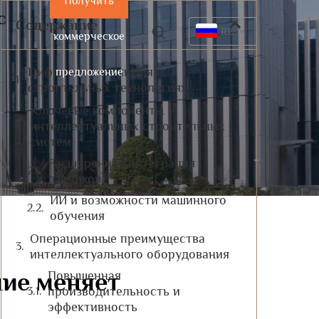
Получить
С
Содержание
RU
коммерческое
Цифровая революция в
предложение
строительных технологиях
Ключевые компоненты
интеллектуальных строительных
систем
Расширенная интеграция
датчиков
ИИ и возможности машинного
обучения
Операционные преимущества
интеллектуального оборудования
ние меняет
Повышенная
производительность и
эффективность