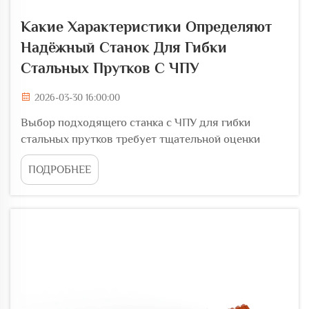
Какие Характеристики Определяют
Надёжный Станок Для Гибки
Стальных Прутков С ЧПУ
2026-03-30 16:00:00
Выбор подходящего станка с ЧПУ для гибки
стальных прутков требует тщательной оценки
конкретных характеристик, определяющих
ПОДРОБНЕЕ
эксплуатационную надёжность, эффективность
производства и долгосрочную
производительность. Современные строительные
и производственные проекты требуют оснащения...