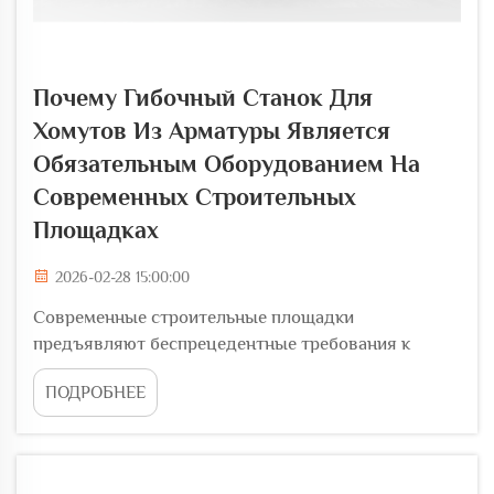
Почему Гибочный Станок Для
Хомутов Из Арматуры Является
Обязательным Оборудованием На
Современных Строительных
Площадках
2026-02-28 15:00:00
Современные строительные площадки
предъявляют беспрецедентные требования к
эффективности и точности при выполнении работ
ПОДРОБНЕЕ
по армированию. Традиционные методы ручного
формирования арматурных стержней уступили
место передовым механическим решениям,
которые кардинально повышают...