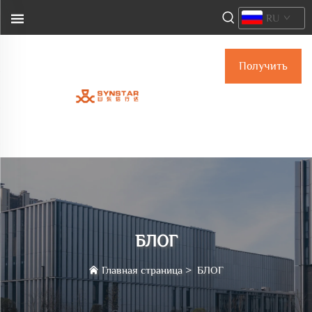
RU
Получить
расчёт
стоимости
БЛОГ
Главная страница
>
БЛОГ