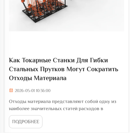
Как Токарные Станки Для Гибки
Стальных Прутков Могут Сократить
Отходы Материала
2026-05-01 10:36:00
Отходы материала представляют собой одну из
наиболее значительных статей расходов в
производстве изделий из стали и строительных
ПОДРОБНЕЕ
операциях, напрямую влияя на рентабельность и
экологическую устойчивость. Токарные станки для