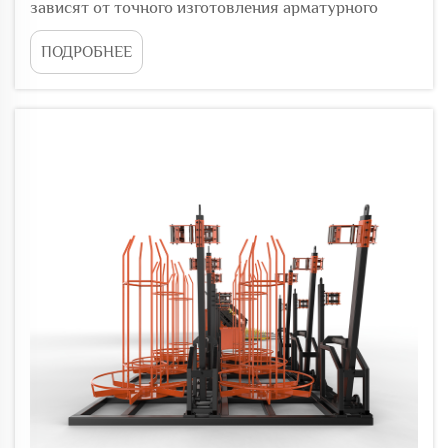
зависят от точного изготовления арматурного
каркаса, поэтому гибочный станок для хомутов из
ПОДРОБНЕЕ
арматуры является необходимым оборудованием
для подрядчиков, производителей
металлоконструкций и строительных компаний.
Эти специализированные станки преобразуют...