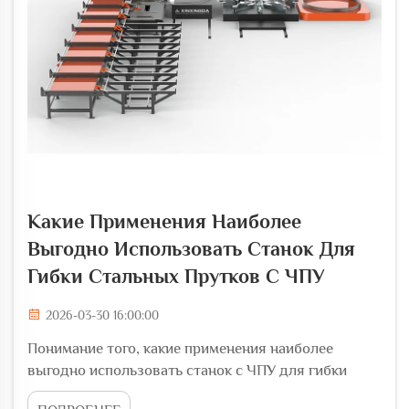
Какие Применения Наиболее
Выгодно Использовать Станок Для
Гибки Стальных Прутков С ЧПУ
2026-03-30 16:00:00
Понимание того, какие применения наиболее
выгодно использовать станок с ЧПУ для гибки
стальных прутков, имеет решающее значение для