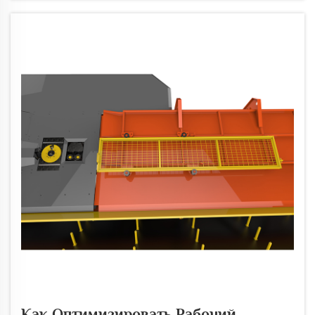
гибки стальных прутков зарекомендовали себя как
прецизионные инженерные решения...
Как Оптимизировать Рабочий