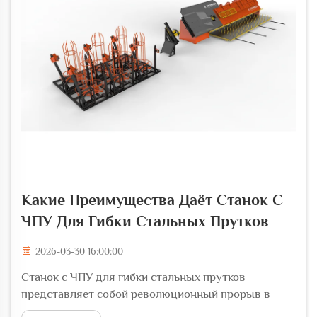
Какие Преимущества Даёт Станок С
ЧПУ Для Гибки Стальных Прутков
2026-03-30 16:00:00
Станок с ЧПУ для гибки стальных прутков
представляет собой революционный прорыв в
строительных и производственных операциях,