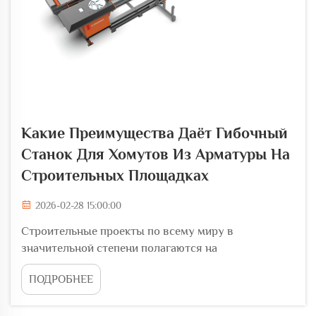
Какие Преимущества Даёт Гибочный
Станок Для Хомутов Из Арматуры На
Строительных Площадках
2026-02-28 15:00:00
Строительные проекты по всему миру в
значительной степени полагаются на
железобетонные конструкции, требующие точной и
ПОДРОБНЕЕ
эффективной подготовки стальной арматуры.
Гибочный станок для хомутов из арматуры стал
незаменимым оборудованием, которое