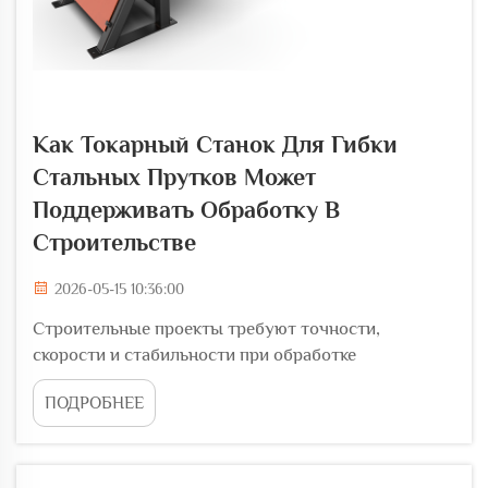
Как Токарный Станок Для Гибки
Стальных Прутков Может
Поддерживать Обработку В
Строительстве
2026-05-15 10:36:00
Строительные проекты требуют точности,
скорости и стабильности при обработке
арматурных стержней, и токарный станок для
ПОДРОБНЕЕ
гибки стальных прутков стал ключевым
инструментом для выполнения этих требований.
Это специализированное оборудование
преобразует прямые стальные арматурные