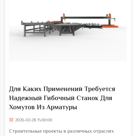
Для Каких Применений Требуется
Надежный Гибочный Станок Для
Хомутов Из Арматуры
2026-02-28 15:00:00
Строительные проекты в различных отраслях