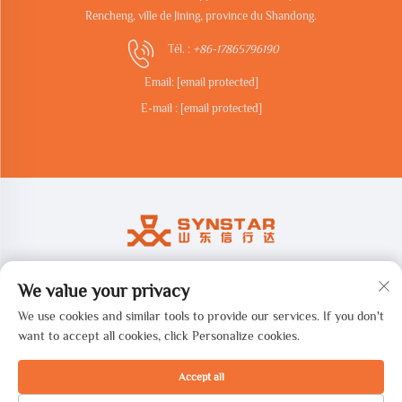
Rencheng, ville de Jining, province du Shandong.
Tél. :
+86-17865796190
Email:
[email protected]
E-mail :
[email protected]
We value your privacy
Copyright © 2026 Shandong synstar Intelligent Technology Co., Ltd.
Tous droits réservés. -
Politique de confidentialité
We use cookies and similar tools to provide our services. If you don't
want to accept all cookies, click Personalize cookies.
Accept all