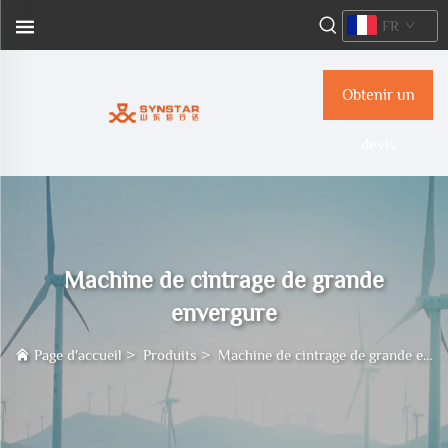
FR
Obtenir un
devis
Machine de cintrage de grande
envergure
Page d'accueil
>
Produits
>
Machine de cintrage de grande envergure