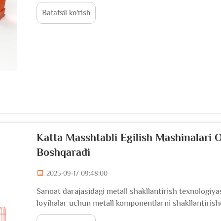
Ushbu texnologik rivojlanish sanoatni...
Batafsil ko'rish
Katta Masshtabli Egilish Mashinalari O
Boshqaradi
2025-09-17 09:48:00
Sanoat darajasidagi metall shakllantirish texnologiy
loyihalar uchun metall komponentlarni shakllantirish
bog'liq. Kattalikdagi egish mashinalari...