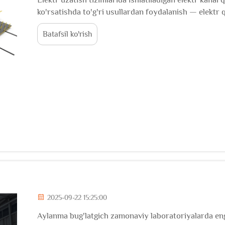
ko'rsatishda to'g'ri usullardan foydalanish — elektr q
jihozning xizmat ko'rsatish muddatini va ish joyida x
Batafsil ko'rish
maxsus uskunalar ...
2025-09-22 15:25:00
Aylanma bug'latgich zamonaviy laboratoriyalarda eng 