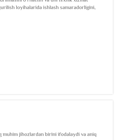
urilish loyihalarida ishlash samaradorligini,
avfsizlikni ta'minlashda muhim omillardir. Bu
muhim jihozlardan birini ifodalaydi va aniq