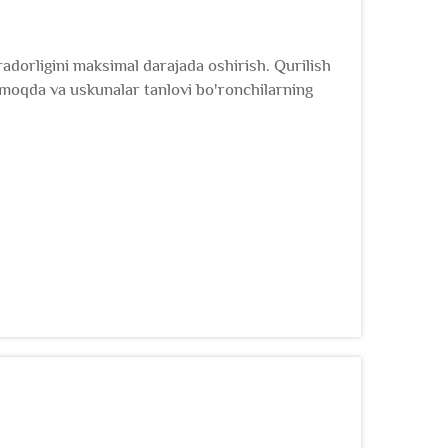
adorligini maksimal darajada oshirish. Qurilish
rmoqda va uskunalar tanlovi bo'ronchilarning
h uskunalari qiymati haqida ma'lumotga