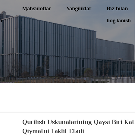
Mahsulotlar
Yangiliklar
Biz bilan
a
bog'lanish
Qurilish Uskunalarining Qaysi Biri Ka
Qiymatni Taklif Etadi