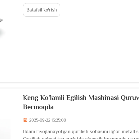
ishqoriy katalizator o'simlik moylarini ... ga aylantiri
Batafsil ko'rish
Keng Ko'lamli Egilish Mashinasi Quruv
Bermoqda
2025-09-22 15:25:00
Ildam rivojlanayotgan qurilish sohasini ilg'or metall s
Qurilish sohasi tez sur'atda o'zgarib bormoqda va u