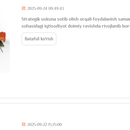
2025-09-24 09:49:43
Strategik uskuna sotib olish orqali foydalanish samar
sohasidagi iqtisodiyot doimiy ravishda rivojlanib bo
muvaffaqiyatida hal etuvchi rol o'ynamoqda. Qurilis
Batafsil ko'rish
asoslangan qarorlar qabul qilish kerak...
2025-09-22 15:25:00