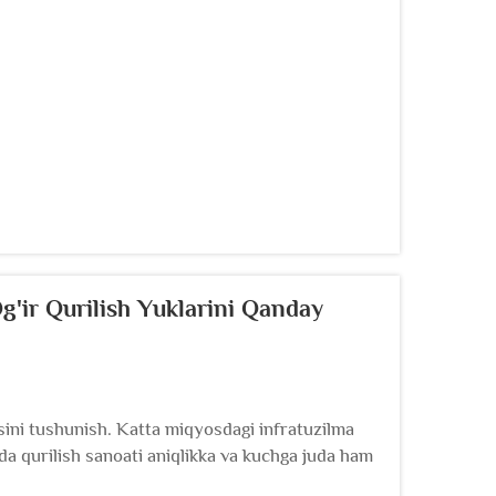
g'ir Qurilish Yuklarini Qanday
asini tushunish. Katta miqyosdagi infratuzilma
da qurilish sanoati aniqlikka va kuchga juda ham