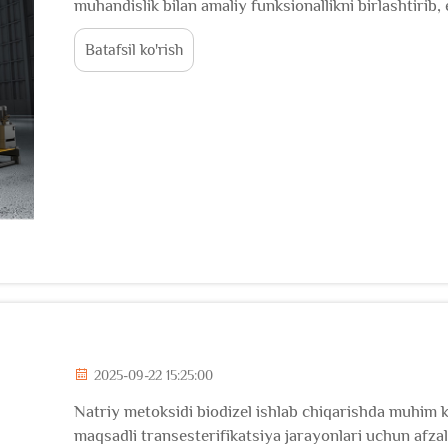
muhandislik bilan amaliy funksionallikni birlashtirib, 
konsentratsiya qilish jarayonlarini osonlashtiradi. ...
Batafsil ko'rish
2025-09-22 15:25:00
Natriy metoksidi biodizel ishlab chiqarishda muhim ka
maqsadli transesterifikatsiya jarayonlari uchun afzal 