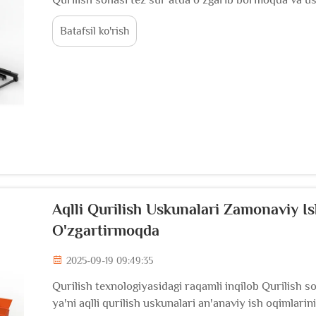
mashinalari turmoqda. Ushbu murakkab uskunalar qur
Batafsil ko'rish
kamaytirish hamda ish samaradorligini oshirish imkon
Aqlli Qurilish Uskunalari Zamonaviy 
O'zgartirmoqda
2025-09-19 09:49:35
Qurilish texnologiyasidagi raqamli inqilob Qurilish 
ya'ni aqlli qurilish uskunalari an'anaviy ish oqimlar