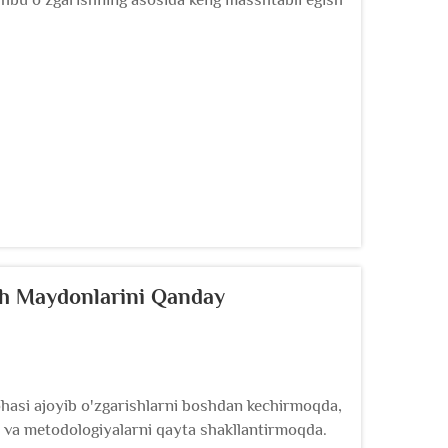
ilishda inson mehnatini, xarajatlarni
ini beradi.
Ish Maydonlarini Qanday
sohasi ajoyib o'zgarishlarni boshdan kechirmoqda,
ini va metodologiyalarni qayta shakllantirmoqda.