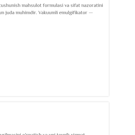
tushunish mahsulot formulasi va sifat nazoratini
hun juda muhimdir. Vakuumli emulgifikator —
qurilmasini o'rnatish va uni texnik xizmat