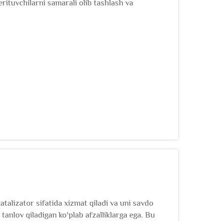
erituvchilarni samarali olib tashlash va
talizator sifatida xizmat qiladi va uni savdo
tanlov qiladigan ko'plab afzalliklarga ega. Bu