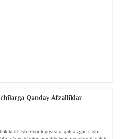
shni osonlashtiradi.
chilarga Qanday Afzalliklar
hakllantirish texnologiyasi orqali o'zgartirish.
shbu o'zgarishning asosida keng masshtabli egish