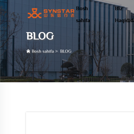
Bosh
Biz
sahifa
Haqidid
BLOG
Bosh sahifa
>
BLOG