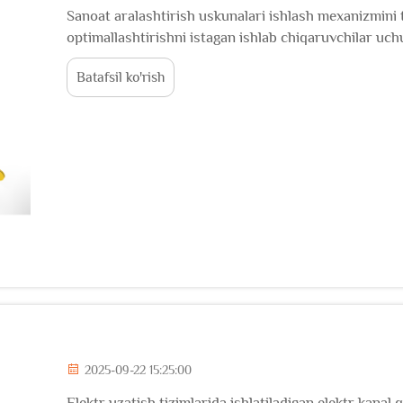
Sanoat aralashtirish uskunalari ishlash mexanizmini 
optimallashtirishni istagan ishlab chiqaruvchilar uc
barqaror, bir jinsli...
Batafsil ko'rish
2025-09-22 15:25:00
Elektr uzatish tizimlarida ishlatiladigan elektr kanal 