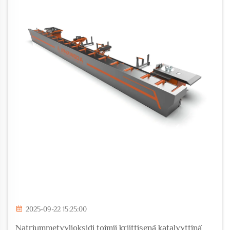
2025-09-22 15:25:00
Natriummetyylioksidi toimii kriittisenä katalyyttinä