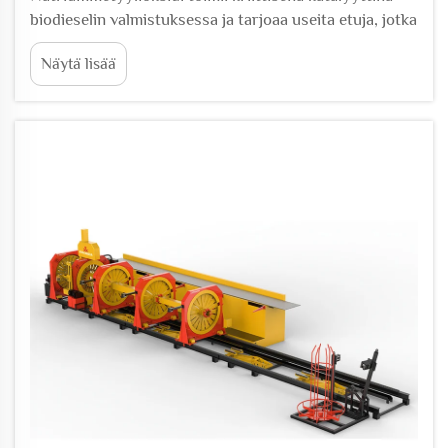
biodieselin valmistuksessa ja tarjoaa useita etuja, jotka
tekevät siitä kaupallisissa transesteröintiprosesseissa
Näytä lisää
suositun valinnan. Tämä emäksinen katalyytti edistää
kasviöljyjen muuttumista a...