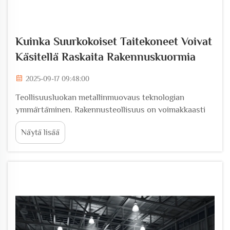
Kuinka Suurkokoiset Taitekoneet Voivat
Käsitellä Raskaita Rakennuskuormia
2025-09-17 09:48:00
Teollisuusluokan metallinmuovaus teknologian
ymmärtäminen. Rakennusteollisuus on voimakkaasti
riippuvainen tarkkuudesta ja voimasta, kun on kyse
Näytä lisää
metallikomponenttien muovaamisesta suurissa
infrastruktuuriprojekteissa. Suurikokoiset taitekoneet
edustavat huippua...