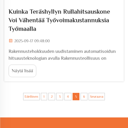
Kuinka Teräshyllyn Rullahitsauskone
Voi Vähentää Työvoimakustannuksia
Työmaalla
2025-09-17 09:48:00
Rakennustehokkuuden uudistaminen automatisoidun
hitsausteknologian avulla Rakennusteollisuus on
todistamassa merkittävää muutosta, kun innovatiiviset
Näytä lisää
teknologiat uudistavat perinteisiä käytäntöjä. Tämän
kehityksen kärjessä on s...
Edellinen
1
2
3
4
5
6
Seuraava