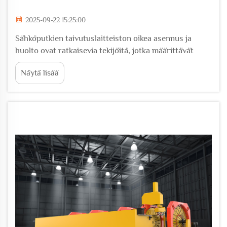
2025-09-22 15:25:00
Sähköputkien taivutuslaitteiston oikea asennus ja
huolto ovat ratkaisevia tekijöitä, jotka määrittävät
sähkörakentamishankkeissa toiminnallisen
Näytä lisää
tehokkuuden, laitteiston käyttöiän ja työpaikan
turvallisuuden. Nämä erikoislaitteet vaativat ...