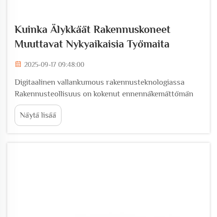
Kuinka Älykkäät Rakennuskoneet
Muuttavat Nykyaikaisia Työmaita
2025-09-17 09:48:00
Digitaalinen vallankumous rakennusteknologiassa
Rakennusteollisuus on kokenut ennennäkemättömän
muutoksen, kun älykäyttöinen rakennustekniikka
Näytä lisää
uudistaa perinteisiä työnkulkuja ja menetelmiä. Tämä
teknologinen kehitys mullistaa...