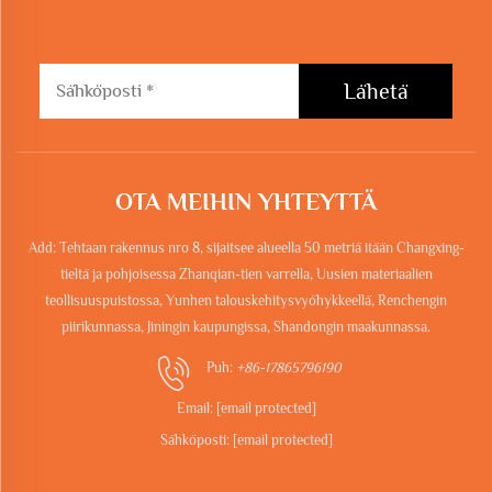
Lähetä
OTA MEIHIN YHTEYTTÄ
Add: Tehtaan rakennus nro 8, sijaitsee alueella 50 metriä itään Changxing-
tieltä ja pohjoisessa Zhanqian-tien varrella, Uusien materiaalien
teollisuuspuistossa, Yunhen talouskehitysvyöhykkeellä, Renchengin
piirikunnassa, Jiningin kaupungissa, Shandongin maakunnassa.
Puh:
+86-17865796190
Email:
[email protected]
Sähköposti:
[email protected]