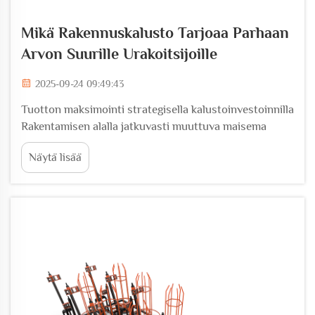
Mikä Rakennuskalusto Tarjoaa Parhaan
Arvon Suurille Urakoitsijoille
2025-09-24 09:49:43
Tuotton maksimointi strategisella kalustoinvestoinnilla
Rakentamisen alalla jatkuvasti muuttuva maisema
tekee kalustopäätöksistä keskeisen tekijän urakoitsijan
Näytä lisää
menestyksessä. Tietoisten valintojen tekeminen
rakennuskaluston arvosta edellyttää...