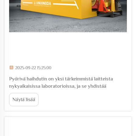
2025-09-22 15:25:00
Pyörivä haihdutin on yksi tärkeimmistä laitteista
nykyaikaisissa laboratorioissa, ja se yhdistää
tarkkuustekniikan ja käytännöllisen toiminnallisuuden
Näytä lisää
tehokkaan liuotteen poiston ja pitoisuuden
kasvattamisen mahdollistamiseksi. Käsitteen
ymmärtäminen k...