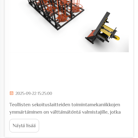
2025-09-22 15:25:00
Teollisten sekoituslaitteiden toimintamekaniikkojen
ymmärtäminen on välttämätöntä valmistajille, jotka
pyrkivät optimoimaan tuotteen muokkausta ja
Näytä lisää
laadunvalvontaa. Tyhjiöemulsioittimen edistynyt
teknologia on suunniteltu luomaan vakaita,