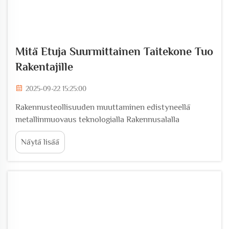
Mitä Etuja Suurmittainen Taitekone Tuo
Rakentajille
2025-09-22 15:25:00
Rakennusteollisuuden muuttaminen edistyneellä
metallinmuovaus teknologialla Rakennusalalla
tapahtuu nopeaa kehitystä, ja tämän muutoksen
Näytä lisää
keskiössä ovat suuret taitekoneet. Nämä kehittyneet
laitteet ovat mahdollistaneet uudistumista...