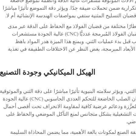
دم الآلات الموثوقة مشفرات عالية الدقة وأنظمة تموضع خاضعة
تي يمكنها تحقيق تكرارية ضمن تحملات ضيقة جدًا. ويؤثر دقة التموضع تأثيرًا مباشرًا
قضبان التسليح المثنية ستفي بمواصفات الهندسة الإنشائية أم لا.
 نظام التموضع أقطارًا مختلفة من قضبان الفولاذ مع الحفاظ على الدقة عبر مدى
العمل الكامل. وتدمج تصاميم ماكينات ثني قضبان الفولاذ المُبرمجة عدديًّا (CNC) عالية الجودة مستشعرات
بل بدء عمليات الثني. ويمنع هذا الميزة هدر المواد باهظ
الأبعاد المبرمجة، بغض النظر عن الاختلافات الطفيفة في تغذية
الهيكل الميكانيكي وجودة التصنيع
ني، ويؤثر سلامته البنيوية تأثيرًا مباشرًا على دقة الثني والموثوقية
على المدى الطويل. وتتميَّز ماكينات ثني قضبان الصلب الخاضعة للتحكم العددي الحاسوبي (CNC) عالية الجودة
ُعزَّزة ودعائم عرضية كافية لمقاومة الانحراف تحت أقصى أحمال
دات التشغيلية بشكل متجانس لمنع التآكل الموضعي والحفاظ على
اضي.
قة الصنع لمكونات بالغة الأهمية، مما يضمن المحاذاة السليمة