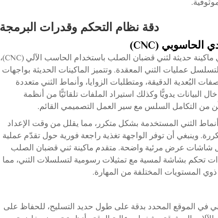
وثوقية.
دقة نظام التحكم وقدرات البرمجة
الحاسوبي (CNC)
يشكّل نظام التحكم العمود الفقري الذكي لأي ماكينة حديثة لثني قضبان الصلب باستخدام الحاسب الآلي (CNC)،
تسلسل عمليات الثني المعقدة. وتتميز الماكينات الحديثة بواجهات
ات البُعدية الدقيقة، ومتطلبات الزوايا، وأنماط الثني متعددة
البيانات يدويًّا وكذلك استيراد الملفات تلقائيًّا من أنظمة
نماط الثني المستخدمة بشكل متكرر، مما يقلل من وقت الإعداد
تكررة. وينبغي أن توفر الواجهة تغذية راجعة فورية حول تقدّم عملية
لال شاشات عرض مرئية واضحة. متقدم
ماكينة ثني قضبان الصلب
ت تحكم بشاشة لمسية مع تمثيلات رسومية لتسلسلات الثني، مما
 ذوي المستويات المختلفة من المهارة.
ني في الموقع المحدد بدقة على طول حديد التسليح، للحفاظ على