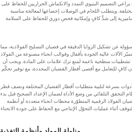
يراعي التصميم البنيوي التمدد والانكماش الحراريين للحفاظ على
مختلفة. ويتطلب اللحام في الوصلات إخضاعها لمعالجة مناسبة
ساميرية إلى شدٍّ كافٍ وإمكانية فحص دوري للحفاظ على السلامة
سؤولة عن تشكيل الزوايا الدقيقة في قضبان التسليح الفولاذية، مما
ميّز الآلات عالية الجودة بأقفال وقوالب انحناء مصنوعة من الفولاذ
ى تشطيبات سطحية ناعمة لمنع ترك علامات على المادة. ويجب أن
ان كافٍ للتعامل مع أقصى أقطار القضبان المحددة، مع توفير تحكّم
الأدوات بسرعة لتلبية متطلبات أقطار القضبان المختلفة ونصف قطر
ظام التحقق التلقائي من وضع الأداة لضمان الإعداد الصحيح قبل بدء
ان الفولاذ الرقمية المتطوّرة محطات انحناء متعددة أو أنظمة
لتوقف أثناء عمليات التحوّل الإنتاجي مع الحفاظ على جودة الانحناء
مناولة المواد وأنظمة التغذية