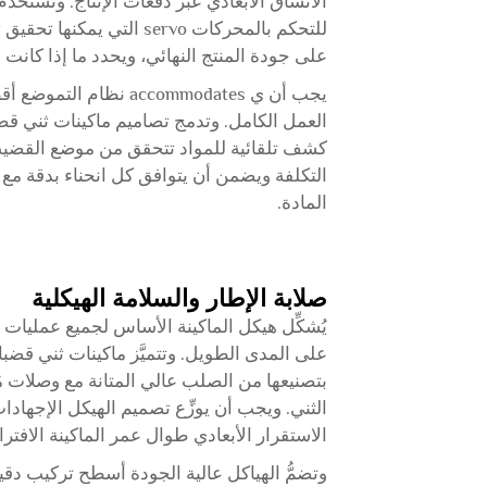
الاتساق الأبعادي عبر دفعات الإنتاج. وتستخ
للتحكم بالمحركات servo ال
على جودة المنتج النهائي، ويحدد ما إذا كانت 
يجب أن ي accommodates
كشف تلقائية للمواد تتحقق من موضع القضيب ق
التكلفة ويضمن أن يتوافق كل انحناء بدقة مع 
المادة.
صلابة الإطار والسلامة الهيكلية
يُشكِّل هيكل الماكينة الأساس لجميع عمليات الث
بتصنيعها من الصلب عالي المتانة مع وصلات م
الثني. ويجب أن يوزِّع تصميم الهيكل الإجها
الاستقرار الأبعادي طوال عمر الماكينة الافتر
وتضمُّ الهياكل عالية الجودة أسطح تركيب دقي