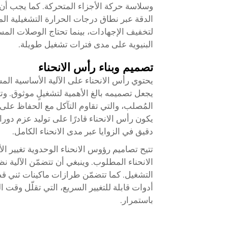
وسلاسة حركة الأجزاء المتحركة. كما يجب أن 
الدقة عبر نطاق درجات الحرارة التشغيلية ال
لتخفيف الإجهادات، بينما تحتاج الوصلات الم
البنيوية على مدى فترات تشغيل طويلة.
تصميم وبناء رأس الانحناء
يحتوي رأس الانحناء على الآلية الأساسية الم
يجعل تصميمه بالغ الأهمية لتشغيلٍ موثوق. وتت
المُصلب، والتي تقاوم التآكل مع الحفاظ عل
يكون رأس الانحناء قادرًا على توليد عزم دور
دقيق في الزوايا عبر مدى الانحناء الكامل.
تتيح تصاميم رؤوس الانحناء الوحدوية تغيير 
الانحناء المطلوب. وينبغي أن تتضمّن الآلية ن
التشغيل. كما تتضمّن طرازات ماكينات ثني قضب
أدوات قابلة للتغيير السريع، التي تقلّل وقت ا
باستمرار.