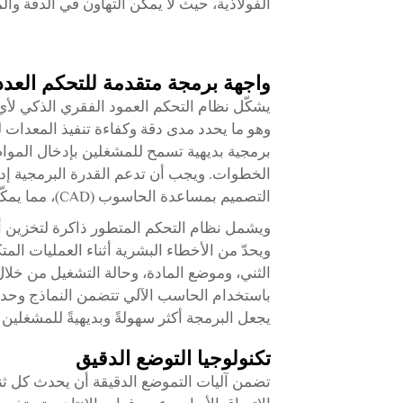
الفولاذية، حيث لا يمكن التهاون في الدقة والم
واجهة برمجة متقدمة للتحكم العددي 
وهو ما يحدد مدى دقة وكفاءة تنفيذ المعدات ل
برمجية بديهية تسمح للمشغلين بإدخال المواصف
الخطوات. ويجب أن تدعم القدرة البرمجية إدخال 
التصميم بمساعدة الحاسوب (CAD)، مما يمكّن من التكامل السلس مع سير العمل التصميمي القائم.
ويشمل نظام التحكم المتطور ذاكرة لتخزين أ
ويحدّ من الأخطاء البشرية أثناء العمليات الم
الثني، وموضع المادة، وحالة التشغيل من خ
باستخدام الحاسب الآلي
تتضمن النماذج وحدا
يجعل البرمجة أكثر سهولةً وبديهيةً للمشغلين
تكنولوجيا التوضع الدقيق
تضمن آليات التموضع الدقيقة أن يحدث كل ث