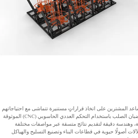
 يساعد المشترين على اتخاذ قراراتٍ مستنيرة تتماشى مع احتياجاتهم
التشغيلية المحددة. ويجب أن تدمج آلة ثني قضبان الصلب باستخدام التحكم العددي الحاسوبي (CNC) الموثوقة
ة، وهندسة دقيقة لتقديم نتائج متسقة عبر مواصفات مختلفة
لات أصولًا حيوية في قطاعات البناء وتصنيع التسليح والهياكل