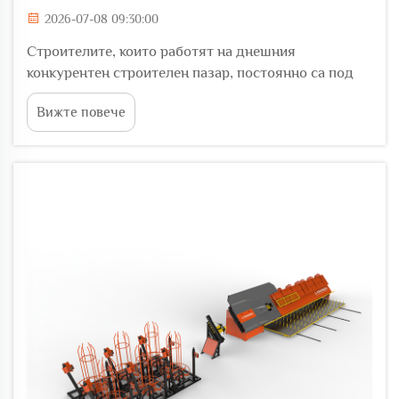
2026-07-08 09:30:00
Строителите, които работят на днешния
конкурентен строителен пазар, постоянно са под
натиск да изграждат по-здрави конструкции по-
Вижте повече
бързо и по-икономично. Оборудването за
обработка на стоманени пръти се е превърнало в
едно от най-влиятелните инвестиционни решения
за всяка строителна организация...