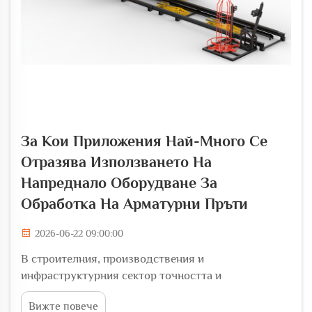
За Кои Приложения Най-Много Се
Отразява Използването На
Напреднало Оборудване За
Обработка На Арматурни Пръти
2026-06-22 09:00:00
В строителния, производствения и
инфраструктурния сектор точността и
ефективността при обработката на армиращи
Вижте повече
материали са станали критични оперативни