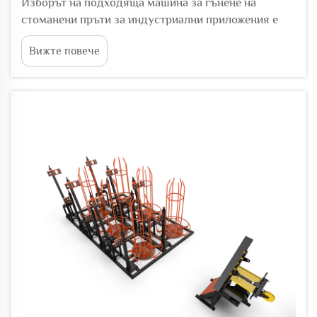
Изборът на подходяща машина за гънене на
стоманени пръти за индустриални приложения е
критично важно решение, което директно влияе
Вижте повече
върху ефективността на производството,
оперативните разходи и качеството на продуктите
в строителните и производствените среди. С
нарастващия спрос за преци...