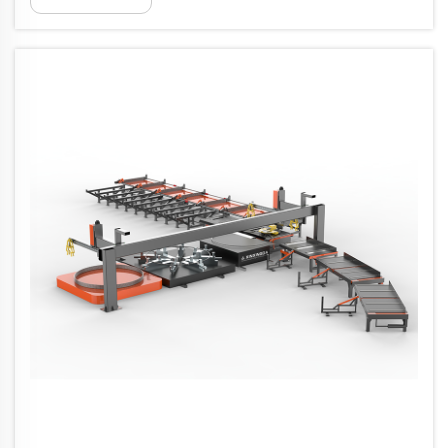
приоритети. Оборудването за обработка на
стоманени пръти е претърпяло значително
развитие през последното десетилетие...