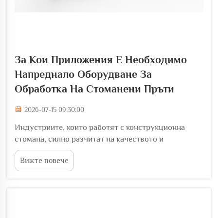
За Кои Приложения Е Необходимо
Напреднало Оборудване За
Обработка На Стоманени Пръти
2026-07-15 09:30:00
Индустриите, които работят с конструкционна
стомана, силно разчитат на качеството и
възможностите на своето машинно оборудване.
Вижте повече
Когато проектните спецификации стават по-
изискани, стандартните инструменти вече не са
достатъчни и предприятията трябва да инвестират
в оборудване за обработка на стоманени пръти...