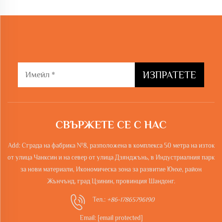
ИЗПРАТЕТЕ
СВЪРЖЕТЕ СЕ С НАС
Add: Сграда на фабрика №8, разположена в комплекса 50 метра на изток
от улица Чанксин и на север от улица Дзянджънь, в Индустриалния парк
за нови материали, Икономическа зона за развитие Юнхе, район
Жънчънд, град Цзинин, провинция Шандонг.
Тел.:
+86-17865796190
Email:
[email protected]