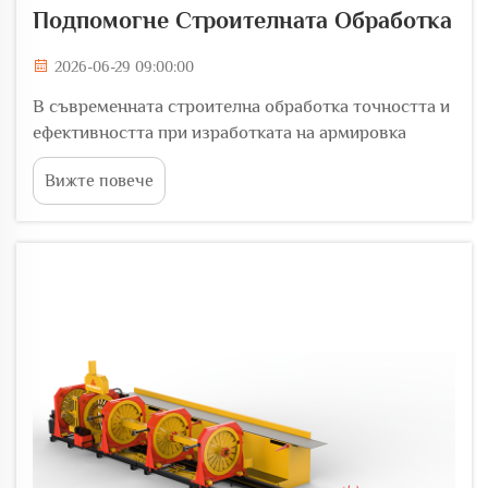
Подпомогне Строителната Обработка
2026-06-29 09:00:00
В съвременната строителна обработка точността и
ефективността при изработката на армировка
могат директно да определят структурната цялост
Вижте повече
на завършената постройка. Стоманената гънка-
токарна машина е една от най-важните оперативно
значими машини във всяка армируваща...