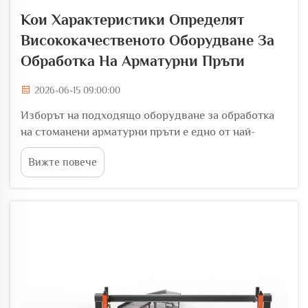
Кои Характеристики Определят
Висококачественото Оборудване За
Обработка На Арматурни Пръти
2026-06-15 09:00:00
Изборът на подходящо оборудване за обработка
на стоманени арматурни пръти е едно от най-
важните решения, които може да вземе
Вижте повече
производствено предприятие или строителен
подизпълнител. Грешният избор води до загуба на
материали, ненадеждни измерения на
продукцията, скъпи простои и безопас...