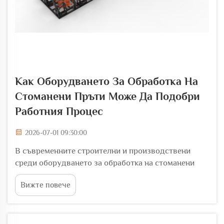
Как Оборудването За Обработка На
Стоманени Пръти Може Да Подобри
Работния Процес
2026-07-01 09:30:00
В съвременните строителни и производствени
среди оборудването за обработка на стоманени
пръти е станало основен фактор за оперативната
Вижте повече
ефективност. Независимо дали става въпрос за
големи инфраструктурни проекти или за средно
мащабни строителни площадки, начина, по който
екипите режат, извиват и оформят арматурни