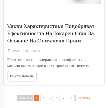
Какви Характеристики Подобряват
Ефективността На Токарен Стан За
Огъване На Стоманени Пръти
2026-05-22 10:36:00
Ефективността в операциите по обработка на
метали пряко влияе върху производствените
разходи, сроковете за изпълнение на проекти и
Вижте повече
конкурентната позиция в строителния и
производствения сектор. При оценката на
оборудването за обработка на арматурни пръти е
важно да се разберат характеристиките, които...
...
Предишна
1
2
3
4
6
Следваща