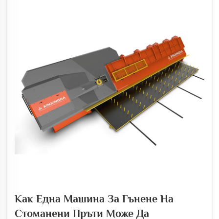
пръти, дир...
Как Една Машина За Гънене На
Стоманени Пръти Може Да