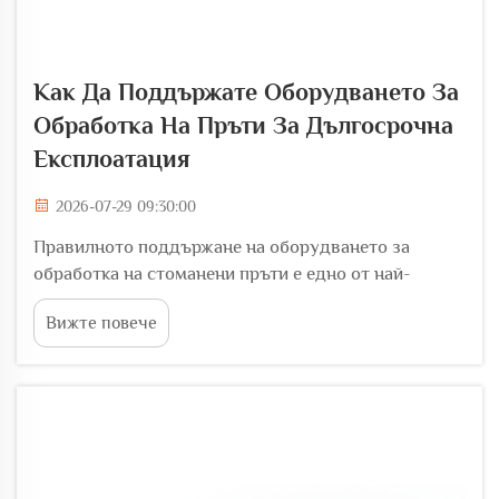
Как Да Поддържате Оборудването За
Обработка На Пръти За Дългосрочна
Експлоатация
2026-07-29 09:30:00
Правилното поддържане на оборудването за
обработка на стоманени пръти е едно от най-
важните инвестиции, които една строителна или
Вижте повече
изработваща компания може да направи. Когато
оборудването за обработка на стоманени пръти се
поддържа добре, то осигурява последователно
качество на продукцията, намалява
непредвидените...