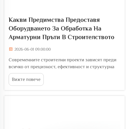
Какви Предимства Предоставя
Оборудването За Обработка На
Арматурни Пръти В Строителството
2026-06-01 09:00:00
Современните строителни проекти зависят преди
всичко от прецизност, ефективност и структурна
цялост. Тъй като конструкцията от армиран бетон е
Вижте повече
станала основа на търговски сгради, мостове,
тунели и инфраструктура по целия свят,
инструментите, използвани...