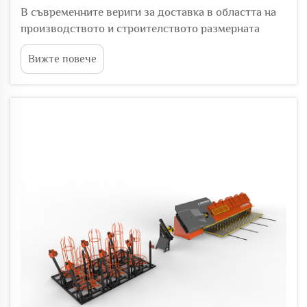
В съвременните вериги за доставка в областта на
производството и строителството размерната
точност не е предпочитание — тя е задължителна.
Вижте повече
Оборудването за обработка на стоманени пръти
играе централна роля при постигането на това
изискване, като контролира всеки етап от рязането,
огъването...