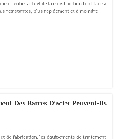
ncurrentiel actuel de la construction font face à
us résistantes, plus rapidement et à moindre
cier se sont imposés comme l’un des
prise de construction…
nt Des Barres D’acier Peuvent-Ils
t de fabrication, les équipements de traitement