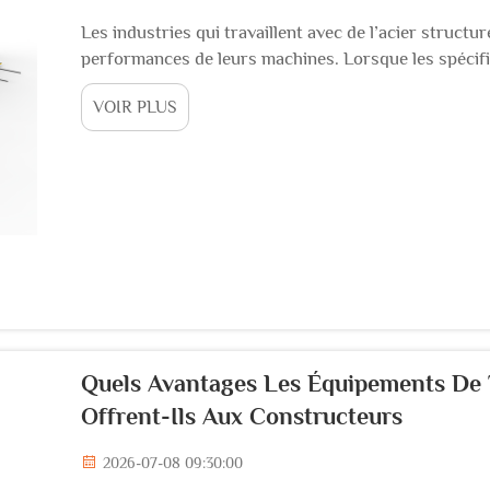
Les industries qui travaillent avec de l’acier structu
performances de leurs machines. Lorsque les spécifi
les outils standards ne suffisent plus, et les install
VOIR PLUS
traitement des barres d’acier…
Quels Avantages Les Équipements De 
Offrent-Ils Aux Constructeurs
2026-07-08 09:30:00