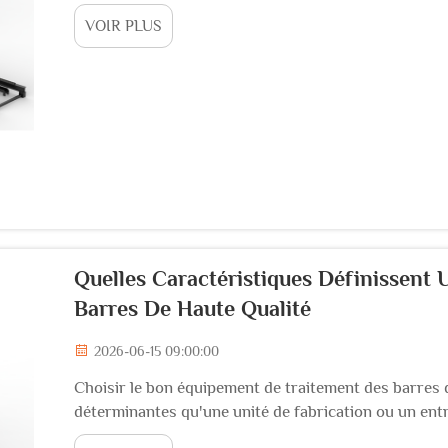
opérationnelles critiques. Les équipements de trait
VOIR PLUS
évolué au cours de la dernière décennie...
Quelles Caractéristiques Définissent
Barres De Haute Qualité
2026-06-15 09:00:00
Choisir le bon équipement de traitement des barres d'
déterminantes qu'une unité de fabrication ou un en
mauvais choix entraîne des pertes de matériaux, des