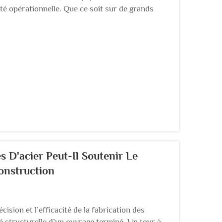
ité opérationnelle. Que ce soit sur de grands
nstruction de taille moyenne, la manière dont les
s détermine en grande partie…
 D'acier Peut-Il Soutenir Le
onstruction
ision et l’efficacité de la fabrication des
é structurelle d’un ouvrage terminé. Un tour à