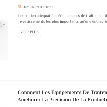
2026-07-29 09:30:00
L’entretien adéquat des équipements de traitement de
investissements les plus importants qu’une entrepri
réaliser. Lorsqu’ils sont correctement entretenus, c
VOIR PLUS
constante des produits finis, réduisent les pannes i
Comment Les Équipements De Traiteme
Améliorer La Précision De La Product