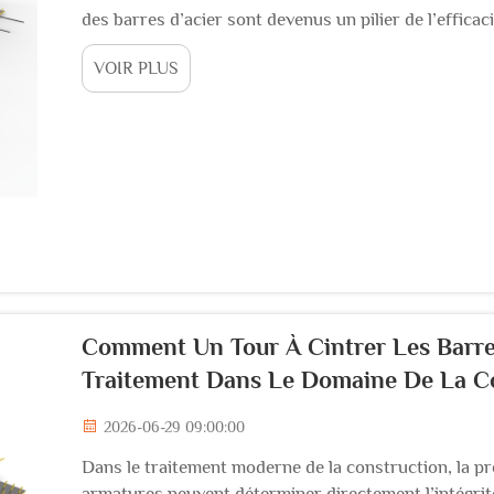
des barres d’acier sont devenus un pilier de l’efficac
projets d’infrastructures ou sur des chantiers de co
VOIR PLUS
équipes découpent, plient et façonnent les armature
Comment Un Tour À Cintrer Les Barres
Traitement Dans Le Domaine De La C
2026-06-29 09:00:00
Dans le traitement moderne de la construction, la préc
armatures peuvent déterminer directement l’intégrit