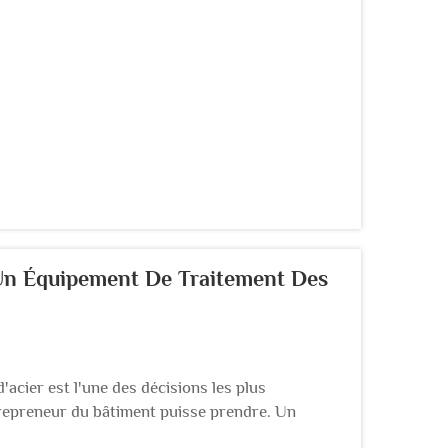
ement des barres d’acier ont considérablement
 Un Équipement De Traitement Des
acier est l'une des décisions les plus
trepreneur du bâtiment puisse prendre. Un
 dimensions de sortie peu fiables, des temps