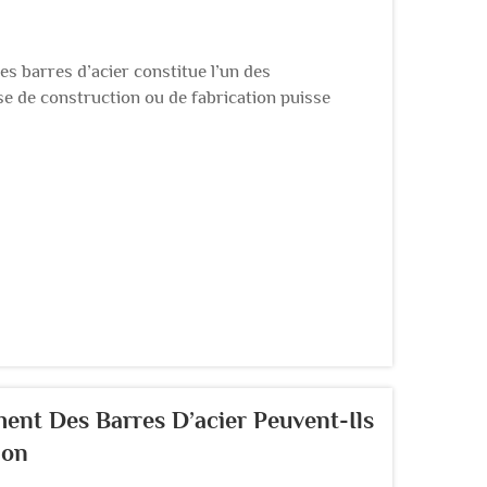
s barres d’acier constitue l’un des
se de construction ou de fabrication puisse
es équipements garantissent une qualité
mprévues, etc.
nt Des Barres D’acier Peuvent-Ils
ion