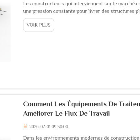
Les constructeurs qui interviennent sur le marché co
une pression constante pour livrer des structures pl
coût. Les équipements de traitement des barres d’a
VOIR PLUS
investissements les plus impactants pour une entre
Comment Les Équipements De Traiteme
Améliorer Le Flux De Travail
2026-07-01 09:30:00
Dans les environnements modernes de construction e