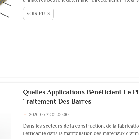
cintrer les barres d’acier est l’une des machines les 
VOIR PLUS
tout atelier d’armature...
Quelles Applications Bénéficient Le 
Traitement Des Barres
2026-06-22 09:00:00
Dans les secteurs de la construction, de la fabricatio
l’efficacité dans la manipulation des matériaux d’ar