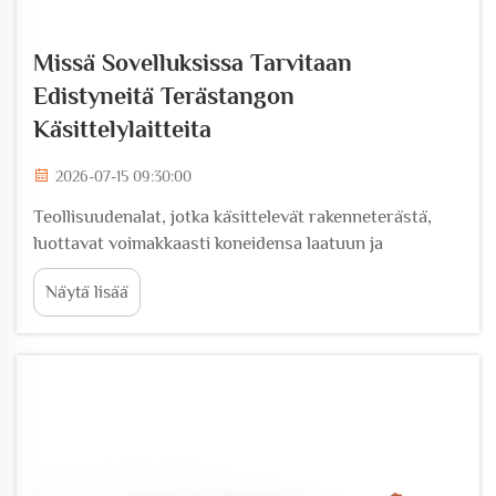
Missä Sovelluksissa Tarvitaan
Edistyneitä Terästangon
Käsittelylaitteita
2026-07-15 09:30:00
Teollisuudenalat, jotka käsittelevät rakenneterästä,
luottavat voimakkaasti koneidensa laatuun ja
toimintakykyyn. Kun projektien vaatimukset
Näytä lisää
kiristyvät, tavallisilla työkaluilla ei enää ole riittävästi
kapasiteettia, ja tehtaiden on sijoitettava terästangon
käsittelyyn...