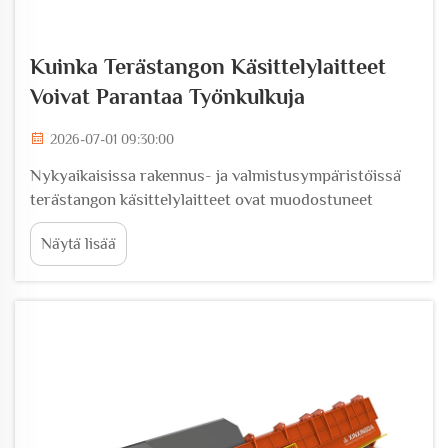
Kuinka Terästangon Käsittelylaitteet
Voivat Parantaa Työnkulkuja
2026-07-01 09:30:00
Nykyaikaisissa rakennus- ja valmistusympäristöissä
terästangon käsittelylaitteet ovat muodostuneet
toiminnallisen tehokkuuden kulmakiveksi. Olipa kyse
Näytä lisää
suurista infrastruktuuriprojekteista tai keskikokoisista
rakennustyömaista, tiimit leikkaavat, taivuttavat ja
muovaavat raudoitusterästä...