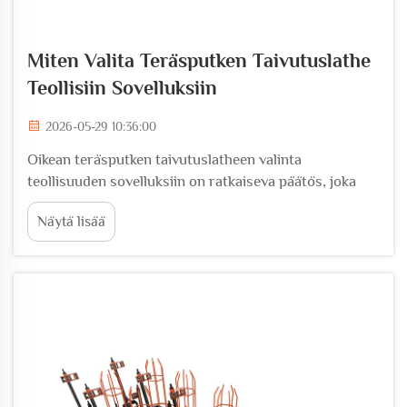
Miten Valita Teräsputken Taivutuslathe
Teollisiin Sovelluksiin
2026-05-29 10:36:00
Oikean teräsputken taivutuslatheen valinta
teollisuuden sovelluksiin on ratkaiseva päätös, joka
vaikuttaa suoraan tuotannon tehokkuuteen,
Näytä lisää
toimintakustannuksiin ja tuotteiden laatuun rakennus-
ja valmistusympäristöissä. Kun tarve
tarkkuusvalmistettuihin...