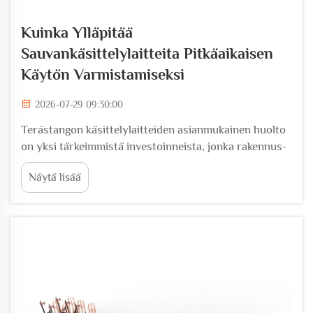
Kuinka Ylläpitää
Sauvankäsittelylaitteita Pitkäaikaisen
Käytön Varmistamiseksi
2026-07-29 09:30:00
Terästangon käsittelylaitteiden asianmukainen huolto
on yksi tärkeimmistä investoinneista, jonka rakennus-
tai valmistustoiminta voi tehdä. Kun terästangon
Näytä lisää
käsittelylaitteet on huollettu huolellisesti, ne tuottavat
johdonmukaista laadukasta tulostetta ja vähentävät
odottamattomia...