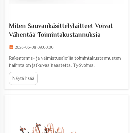
Miten Sauvankäsittelylaitteet Voivat
Vähentää Toimintakustannuksia
2026-06-08 09:00:00
Rakentamis- ja valmistusaloilla toimintakustannusten
hallinta on jatkuvaa haastetta. Työvoima,
materiaalihävikki, energiankulutus ja laitteiston
Näytä lisää
käyttökatkokset kuuluvat merkittävimpiin
kustannusajureihin missä tahansa työmaalla tai
tuotantolinjalla. Yksi...