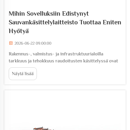
Mihin Sovelluksiin Edistynyt
Sauvankäsittelylaitteisto Tuottaa Eniten
Hyötyä
2026-06-22 09:00:00
Rakennus-, valmistus- ja infrastruktuurialoilla
tarkkuus ja tehokkuus raudoitusten käsittelyssä ovat
muodostuneet kriittisiksi toiminnallisiksi
Näytä lisää
prioriteeteiksi. Terässauvankäsittelylaitteisto on
kehittynyt merkittävästi viimeisen vuosikymmenen
aikana...