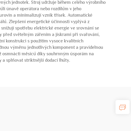
ených jednotek. Stroj udržuje během celého výrobního
vůli únavě operátora nebo rozdílům v jeho
urovin a minimalizují vznik třísek. Automatické
lů. Zlepšení energetické účinnosti vyplývá z
snižují spotřebu elektrické energie ve srovnání se
y před světelným zářením a jiskrami při svařování,
ní konstrukci s použitím vysoce kvalitních
adnou výměnu jednotlivých komponent a pravidelnou
i až osmnácti měsíců díky souhrnným úsporám na
a splňovat striktnější dodací lhůty.