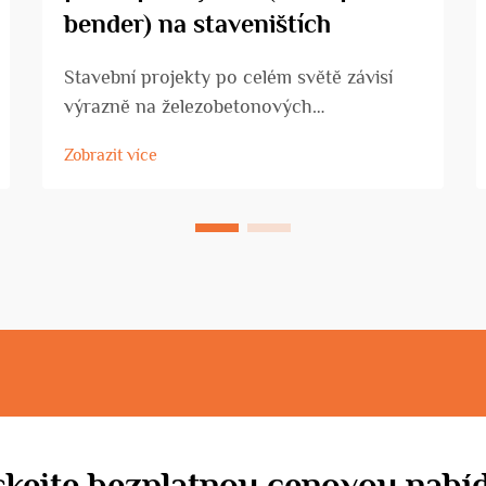
bender) na staveništích
Stavební projekty po celém světě závisí
výrazně na železobetonových
konstrukcích, které vyžadují přesnou a
Zobrazit více
efektivní přípravu ocelové výztuže.
Ohýbač prutových spon se ukázal jako
nezbytné zařízení, které mění způsob,
jakým stavební firmy...
skejte bezplatnou cenovou nabí