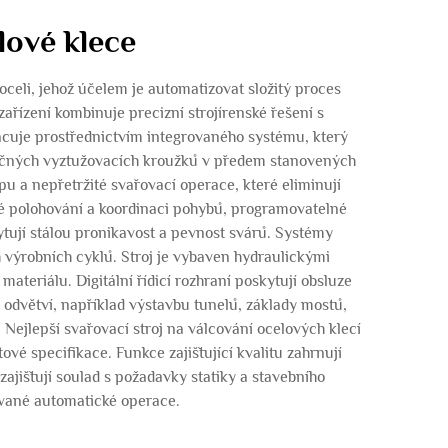
lové klece
oceli, jehož účelem je automatizovat složitý proces
ařízení kombinuje precizní strojírenské řešení s
racuje prostřednictvím integrovaného systému, který
říčných vyztužovacích kroužků v předem stanovených
pu a nepřetržité svařovací operace, které eliminují
sné polohování a koordinaci pohybů, programovatelné
ytují stálou pronikavost a pevnost svárů. Systémy
 výrobních cyklů. Stroj je vybaven hydraulickými
teriálu. Digitální řídicí rozhraní poskytují obsluze
 odvětví, například výstavbu tunelů, základy mostů,
 Nejlepší svařovací stroj na válcování ocelových klecí
é specifikace. Funkce zajišťující kvalitu zahrnují
zajišťují soulad s požadavky statiky a stavebního
zované automatické operace.