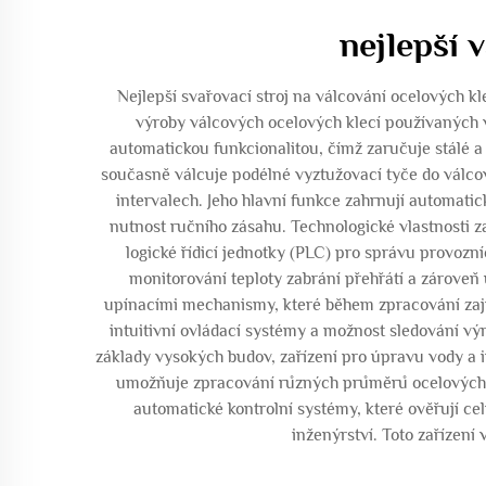
nejlepší 
Nejlepší svařovací stroj na válcování ocelových kl
výroby válcových ocelových klecí používaných ve
automatickou funkcionalitou, čímž zaručuje stálé a
současně válcuje podélné vyztužovací tyče do válc
intervalech. Jeho hlavní funkce zahrnují automatic
nutnost ručního zásahu. Technologické vlastnosti z
logické řídicí jednotky (PLC) pro správu provozn
monitorování teploty zabrání přehřátí a zároveň
upínacími mechanismy, které během zpracování zajist
intuitivní ovládací systémy a možnost sledování vý
základy vysokých budov, zařízení pro úpravu vody a in
umožňuje zpracování různých průměrů ocelových tyč
automatické kontrolní systémy, které ověřují cel
inženýrství. Toto zařízení