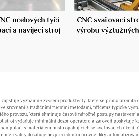
CNC ocelových tyčí
CNC svařovací stro
ací a navíjecí stroj
výrobu výztužných
cí zajišťuje významné zvýšení produktivity, které se přímo promítá
 ve srovnání s tradičními ručními metodami, přičemž typické výstu
itého provozu, která eliminuje časově náročné postupy nastavení a
ť stroj vyžaduje minimální dozor operátora a zároveň poskytuje k
anipulaci s materiálem místo opakujících se svařovacích úkolů, čí
zistence kvality dosahuje bezprecedentní úrovně díky automatizov