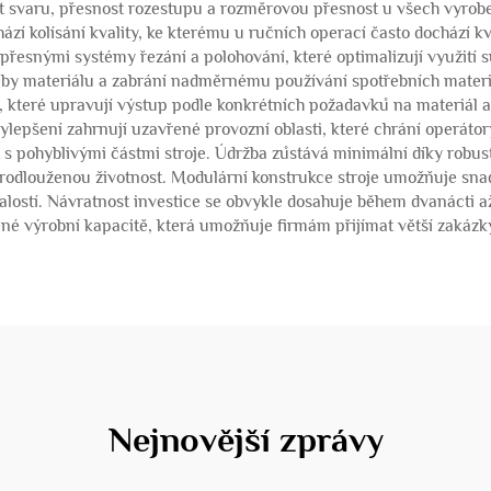
t svaru, přesnost rozestupu a rozměrovou přesnost u všech vyrob
ází kolísání kvality, ke kterému u ručních operací často dochází k
řesnými systémy řezání a polohování, které optimalizují využití s
by materiálu a zabrání nadměrnému používání spotřebních materiá
které upravují výstup podle konkrétních požadavků na materiál a 
lepšení zahrnují uzavřené provozní oblasti, které chrání operátor
s pohyblivými částmi stroje. Údržba zůstává minimální díky robust
rodlouženou životnost. Modulární konstrukce stroje umožňuje sn
nalostí. Návratnost investice se obvykle dosahuje během dvanáct
né výrobní kapacitě, která umožňuje firmám přijímat větší zakázky 
Nejnovější zprávy