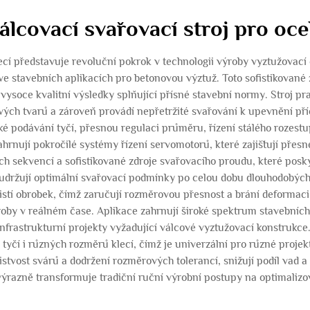
válcovací svařovací stroj pro oce
ecí představuje revoluční pokrok v technologii výroby vyztužovací 
 stavebních aplikacích pro betonovou výztuž. Toto sofistikované z
 vysoce kvalitní výsledky splňující přísné stavební normy. Stroj p
ových tvarů a zároveň provádí nepřetržité svařování k upevnění p
ké podávání tyčí, přesnou regulaci průměru, řízení stálého rozestu
ahrnují pokročilé systémy řízení servomotorů, které zajišťují pře
ích sekvencí a sofistikované zdroje svařovacího proudu, které posk
 udržují optimální svařovací podmínky po celou dobu dlouhodobých
í obrobek, čímž zaručují rozměrovou přesnost a brání deformaci ma
roby v reálném čase. Aplikace zahrnují široké spektrum stavebních
frastrukturní projekty vyžadující válcové vyztužovací konstrukce.
í i různých rozměrů klecí, čímž je univerzální pro různé projektov
istvost svárů a dodržení rozměrových tolerancí, snižují podíl vad a 
 výrazně transformuje tradiční ruční výrobní postupy na optimali