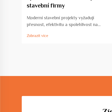
stavební firmy
Moderní stavební projekty vyžadují
přesnost, efektivitu a spolehlivost na
každém stupni výstavby. Dnešní stavební
Zobrazit více
firmy čelí rostoucímu tlaku, aby dodaly
vysoce kvalitní stavby v těsných
termínech, a zároveň zachovaly
nákladovou efektivitu a bezpeč...
Zí