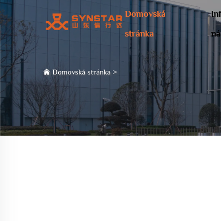
Domovská
In
stránka
ná
Domovská stránka
>