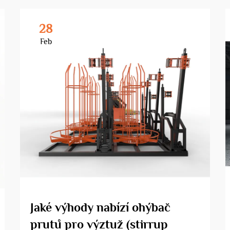
28
Feb
Jaké výhody nabízí ohýbač
prutů pro výztuž (stirrup