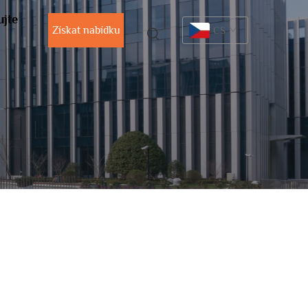
ujte
Získat nabídku
CS