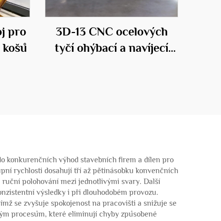
j pro
3D-13 CNC ocelových
 košů
tyčí ohýbací a navíjecí
stroj
 do konkurenčních výhod stavebních firem a dílen pro
pní rychlosti dosahují tří až pětinásobku konvenčních
 ruční polohování mezi jednotlivými svary. Další
onzistentní výsledky i při dlouhodobém provozu.
mž se zvyšuje spokojenost na pracovišti a snižuje se
aným procesům, které eliminují chyby způsobené