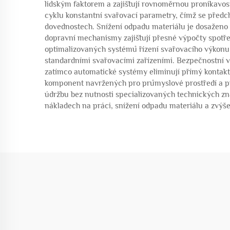
lidským faktorem a zajišťují rovnoměrnou pronikavos
cyklu konstantní svařovací parametry, čímž se předch
dovednostech. Snížení odpadu materiálu je dosaženo p
dopravní mechanismy zajišťují přesné výpočty spotře
optimalizovaných systémů řízení svařovacího výkonu, 
standardními svařovacími zařízeními. Bezpečnostní vy
zatímco automatické systémy eliminují přímý kontakt 
komponent navržených pro průmyslové prostředí a p
údržbu bez nutnosti specializovaných technických z
nákladech na práci, snížení odpadu materiálu a zvýše