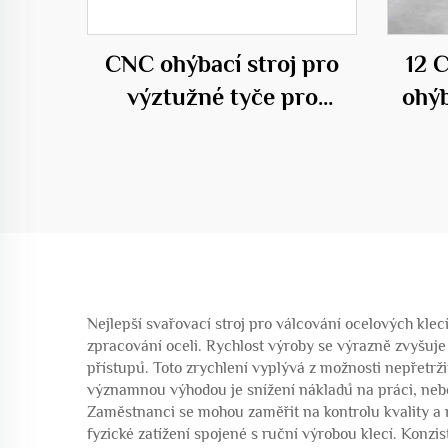
CNC ohýbací stroj pro
12 
výztužné tyče pro
ohýb
stavebnictví
Nejlepší svařovací stroj pro válcování ocelových kle
zpracování oceli. Rychlost výroby se výrazně zvyšuje
přístupů. Toto zrychlení vyplývá z možnosti nepřetrž
významnou výhodou je snížení nákladů na práci, nebo
Zaměstnanci se mohou zaměřit na kontrolu kvality a m
fyzické zatížení spojené s ruční výrobou klecí. Kon