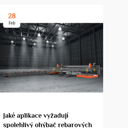
28
3
Feb
Ma
Jaké aplikace vyžadují
Pro
spolehlivý ohýbač rebarových
na 