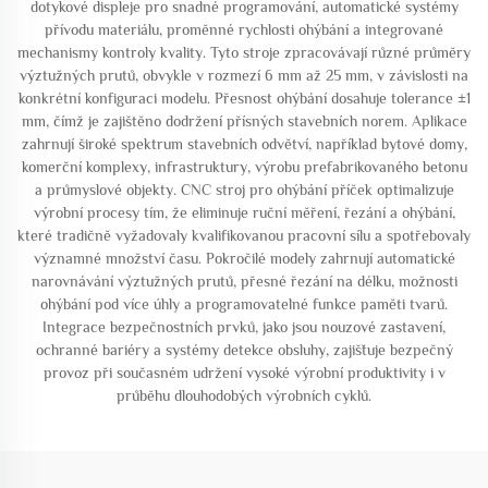
dotykové displeje pro snadné programování, automatické systémy
přívodu materiálu, proměnné rychlosti ohýbání a integrované
mechanismy kontroly kvality. Tyto stroje zpracovávají různé průměry
výztužných prutů, obvykle v rozmezí 6 mm až 25 mm, v závislosti na
konkrétní konfiguraci modelu. Přesnost ohýbání dosahuje tolerance ±1
mm, čímž je zajištěno dodržení přísných stavebních norem. Aplikace
zahrnují široké spektrum stavebních odvětví, například bytové domy,
komerční komplexy, infrastruktury, výrobu prefabrikovaného betonu
a průmyslové objekty. CNC stroj pro ohýbání příček optimalizuje
výrobní procesy tím, že eliminuje ruční měření, řezání a ohýbání,
které tradičně vyžadovaly kvalifikovanou pracovní sílu a spotřebovaly
významné množství času. Pokročilé modely zahrnují automatické
narovnávání výztužných prutů, přesné řezání na délku, možnosti
ohýbání pod více úhly a programovatelné funkce paměti tvarů.
Integrace bezpečnostních prvků, jako jsou nouzové zastavení,
ochranné bariéry a systémy detekce obsluhy, zajišťuje bezpečný
provoz při současném udržení vysoké výrobní produktivity i v
průběhu dlouhodobých výrobních cyklů.