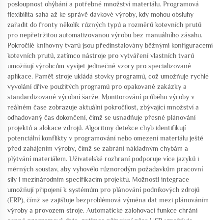
posloupnost ohýbání a potřebné množství materiálu. Programová
flexibilita sahá až ke správě dávkové výroby, kdy mohou obsluhy
zařadit do fronty několik různých typů a rozměrů kotevních prutů
pro nepřetržitou automatizovanou výrobu bez manuálního zásahu.
Pokročilé knihovny tvarů jsou předinstalovány běžnými konfiguracemi
kotevních prutů, zatímco nástroje pro vytváření vlastních tvarů
umožňují výrobcům vyvíjet jedinečné vzory pro specializované
aplikace. Paměť stroje ukládá stovky programů, což umožňuje rychlé
vyvolání dříve použitých programů pro opakované zakázky a
standardizované výrobní šarže. Monitorování průběhu výroby v
reálném čase zobrazuje aktuální pokročilost, zbývající množství a
odhadovaný čas dokončení, čímž se usnadňuje přesné plánování
projektů a alokace zdrojů. Algoritmy detekce chyb identifikují
potenciální konflikty v programování nebo omezení materiálu ještě
před zahájením výroby, čímž se zabrání nákladným chybám a
plýtvání materiálem. Uživatelské rozhraní podporuje více jazyků i
měrných soustav, aby vyhovělo různorodým požadavkům pracovní
síly i mezinárodním specifikacím projektů. Možnosti integrace
umožňují připojení k systémům pro plánování podnikových zdrojů
(ERP), čímž se zajišťuje bezproblémová výměna dat mezi plánováním
výroby a provozem stroje. Automatické zálohovací funkce chrání