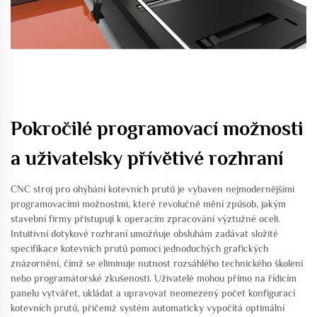
Pokročilé programovací možnosti
a uživatelsky přívětivé rozhraní
CNC stroj pro ohýbání kotevních prutů je vybaven nejmodernějšími
programovacími možnostmi, které revolučně mění způsob, jakým
stavební firmy přistupují k operacím zpracování výztužné oceli.
Intuitivní dotykové rozhraní umožňuje obsluhám zadávat složité
specifikace kotevních prutů pomocí jednoduchých grafických
znázornění, čímž se eliminuje nutnost rozsáhlého technického školení
nebo programátorské zkušenosti. Uživatelé mohou přímo na řídicím
panelu vytvářet, ukládat a upravovat neomezený počet konfigurací
kotevních prutů, přičemž systém automaticky vypočítá optimální