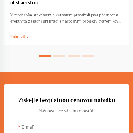
ohýbací stroj
V moderním stavebním a výrobním prostředí jsou přesnost a
efektivita zásadní při práci s náročnými projekty tváření kovů.
Velkoplošný ohýbací stroj představuje klíčovou investici pro
zařízení, která zpracovávají významné...
Zobrazit více
Získejte bezplatnou cenovou nabídku
Náš zástupce vám brzy zavolá.
E-mail