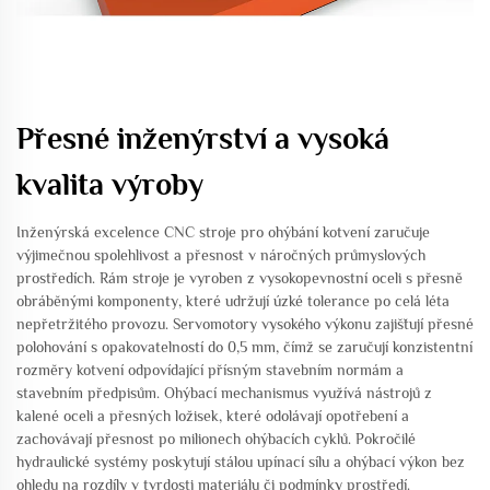
Přesné inženýrství a vysoká
kvalita výroby
Inženýrská excelence CNC stroje pro ohýbání kotvení zaručuje
výjimečnou spolehlivost a přesnost v náročných průmyslových
prostředích. Rám stroje je vyroben z vysokopevnostní oceli s přesně
obráběnými komponenty, které udržují úzké tolerance po celá léta
nepřetržitého provozu. Servomotory vysokého výkonu zajišťují přesné
polohování s opakovatelností do 0,5 mm, čímž se zaručují konzistentní
rozměry kotvení odpovídající přísným stavebním normám a
stavebním předpisům. Ohýbací mechanismus využívá nástrojů z
kalené oceli a přesných ložisek, které odolávají opotřebení a
zachovávají přesnost po milionech ohýbacích cyklů. Pokročilé
hydraulické systémy poskytují stálou upínací sílu a ohýbací výkon bez
ohledu na rozdíly v tvrdosti materiálu či podmínky prostředí.