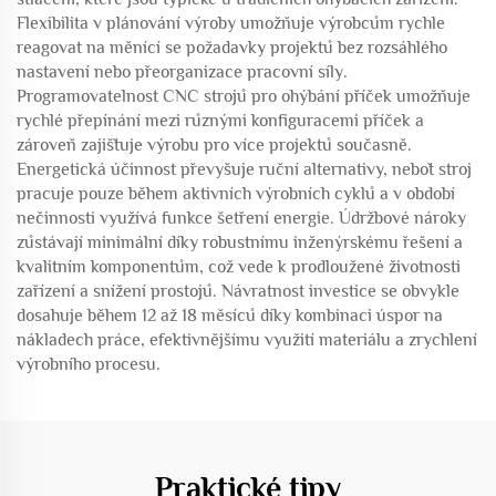
Flexibilita v plánování výroby umožňuje výrobcům rychle
reagovat na měnící se požadavky projektů bez rozsáhlého
nastavení nebo přeorganizace pracovní síly.
Programovatelnost CNC strojů pro ohýbání příček umožňuje
rychlé přepínání mezi různými konfiguracemi příček a
zároveň zajišťuje výrobu pro více projektů současně.
Energetická účinnost převyšuje ruční alternativy, neboť stroj
pracuje pouze během aktivních výrobních cyklů a v období
nečinnosti využívá funkce šetření energie. Údržbové nároky
zůstávají minimální díky robustnímu inženýrskému řešení a
kvalitním komponentům, což vede k prodloužené životnosti
zařízení a snížení prostojů. Návratnost investice se obvykle
dosahuje během 12 až 18 měsíců díky kombinaci úspor na
nákladech práce, efektivnějšímu využití materiálu a zrychlení
výrobního procesu.
Praktické tipy