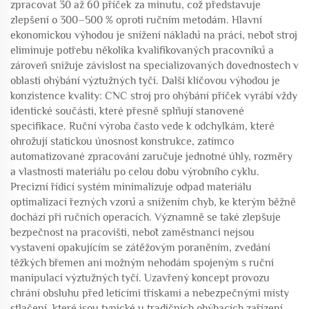
zpracovat 30 až 60 příček za minutu, což představuje
zlepšení o 300–500 % oproti ručním metodám. Hlavní
ekonomickou výhodou je snížení nákladů na práci, neboť stroj
eliminuje potřebu několika kvalifikovaných pracovníků a
zároveň snižuje závislost na specializovaných dovednostech v
oblasti ohýbání výztužných tyčí. Další klíčovou výhodou je
konzistence kvality: CNC stroj pro ohýbání příček vyrábí vždy
identické součásti, které přesně splňují stanovené
specifikace. Ruční výroba často vede k odchylkám, které
ohrožují statickou únosnost konstrukce, zatímco
automatizované zpracování zaručuje jednotné úhly, rozměry
a vlastnosti materiálu po celou dobu výrobního cyklu.
Precizní řídicí systém minimalizuje odpad materiálu
optimalizací řezných vzorů a snížením chyb, ke kterým běžně
dochází při ručních operacích. Významně se také zlepšuje
bezpečnost na pracovišti, neboť zaměstnanci nejsou
vystaveni opakujícím se zátěžovým poraněním, zvedání
těžkých břemen ani možným nehodám spojeným s ruční
manipulací výztužných tyčí. Uzavřený koncept provozu
chrání obsluhu před letícími třískami a nebezpečnými místy
stlačení, které jsou typické u tradičních ohýbacích zařízení.