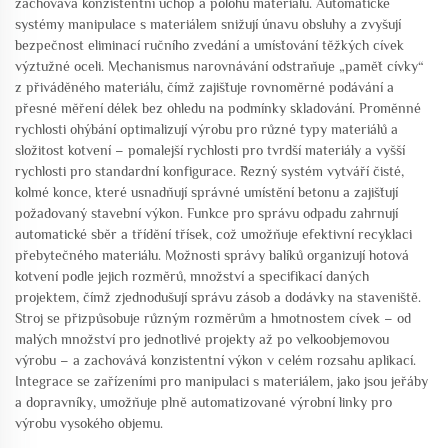
zachovává konzistentní úchop a polohu materiálu. Automatické
systémy manipulace s materiálem snižují únavu obsluhy a zvyšují
bezpečnost eliminací ručního zvedání a umísťování těžkých cívek
výztužné oceli. Mechanismus narovnávání odstraňuje „paměť cívky“
z přiváděného materiálu, čímž zajišťuje rovnoměrné podávání a
přesné měření délek bez ohledu na podmínky skladování. Proměnné
rychlosti ohýbání optimalizují výrobu pro různé typy materiálů a
složitost kotvení – pomalejší rychlosti pro tvrdší materiály a vyšší
rychlosti pro standardní konfigurace. Řezný systém vytváří čisté,
kolmé konce, které usnadňují správné umístění betonu a zajišťují
požadovaný stavební výkon. Funkce pro správu odpadu zahrnují
automatické sběr a třídění třísek, což umožňuje efektivní recyklaci
přebytečného materiálu. Možnosti správy balíků organizují hotová
kotvení podle jejich rozměrů, množství a specifikací daných
projektem, čímž zjednodušují správu zásob a dodávky na staveniště.
Stroj se přizpůsobuje různým rozměrům a hmotnostem cívek – od
malých množství pro jednotlivé projekty až po velkoobjemovou
výrobu – a zachovává konzistentní výkon v celém rozsahu aplikací.
Integrace se zařízeními pro manipulaci s materiálem, jako jsou jeřáby
a dopravníky, umožňuje plně automatizované výrobní linky pro
výrobu vysokého objemu.