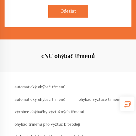
Odeslat
cNC ohýbač třmenů
automatický ohýbač třmenů
automatický ohýbač třmenů
ohýbač výztuže třmenů
výrobce ohýbačky výztužných třmenů
ohýbač třmenů pro výztuž k prodeji