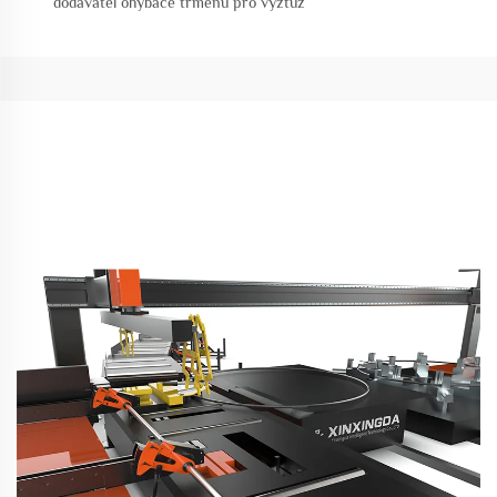
dodavatel ohýbače třmenů pro výztuž