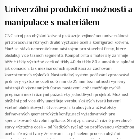
Univerzální produkční možnosti a
manipulace s materiálem
CNC stroj pro ohýbání kotvení prokazuje výjimečnou univerzálnost
při zpracování různých druhů výztužné oceli a konfigurací kotvení,
čímž se stává neocenitelným nástrojem pro stavební firmy, které
obsluhují více tržních segmentů. Kompatibilita s materiály zahrnuje
běžné třídy výztužné oceli od třídy 40 do třídy 80 a umožňuje splnění
jak domácích, tak mezinárodních specifikací za zachování
konzistentních výsledků. Nastavitelný systém podávání zpracovává
průměry výztužné oceli od 6 mm do 25 mm bez nutnosti výměny
nástrojů či významných úprav nastavení, což umožňuje rychlé
přepínání mezi různými požadavky jednotlivých projektů. Možnost
ohýbání pod více úhly umožňuje výrobu složitých tvarů kotvení,
včetně obdélníkových, čtvercových, kruhových a uživatelsky
definovaných geometrických konfigurací vyžadovaných pro
specializované stavební aplikace. Stroj zpracovává různé povrchové
stavy výztužné oceli – od hladkých tyčí až po profilovanou výztužnou
ocel s různými tvary žebrování – a při celém procesu ohýbání