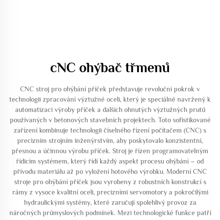
cNC ohýbač třmenů
CNC stroj pro ohýbání příček představuje revoluční pokrok v
technologii zpracování výztužné oceli, který je speciálně navržený k
automatizaci výroby příček a dalších ohnutých výztužných prutů
používaných v betonových stavebních projektech. Toto sofistikované
zařízení kombinuje technologii číselného řízení počítačem (CNC) s
precizním strojním inženýrstvím, aby poskytovalo konzistentní,
přesnou a účinnou výrobu příček. Stroj je řízen programovatelným
řídicím systémem, který řídí každý aspekt procesu ohýbání – od
přívodu materiálu až po vyložení hotového výrobku. Moderní CNC
stroje pro ohýbání příček jsou vyrobeny z robustních konstrukcí s
rámy z vysoce kvalitní oceli, precizními servomotory a pokročilými
hydraulickými systémy, které zaručují spolehlivý provoz za
náročných průmyslových podmínek. Mezi technologické funkce patří