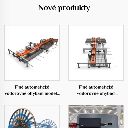
Nové produkty
Plně automatické
Plně automatické
vodorovné ohýbání modelu
vodorovné ohýbací
50C
centrum 50D