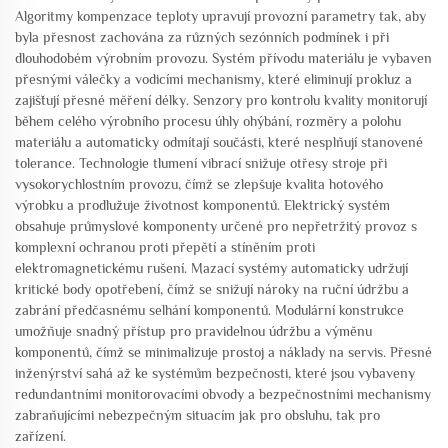
Algoritmy kompenzace teploty upravují provozní parametry tak, aby
byla přesnost zachována za různých sezónních podmínek i při
dlouhodobém výrobním provozu. Systém přívodu materiálu je vybaven
přesnými válečky a vodicími mechanismy, které eliminují prokluz a
zajišťují přesné měření délky. Senzory pro kontrolu kvality monitorují
během celého výrobního procesu úhly ohýbání, rozměry a polohu
materiálu a automaticky odmítají součásti, které nesplňují stanovené
tolerance. Technologie tlumení vibrací snižuje otřesy stroje při
vysokorychlostním provozu, čímž se zlepšuje kvalita hotového
výrobku a prodlužuje životnost komponentů. Elektrický systém
obsahuje průmyslové komponenty určené pro nepřetržitý provoz s
komplexní ochranou proti přepětí a stíněním proti
elektromagnetickému rušení. Mazací systémy automaticky udržují
kritické body opotřebení, čímž se snižují nároky na ruční údržbu a
zabrání předčasnému selhání komponentů. Modulární konstrukce
umožňuje snadný přístup pro pravidelnou údržbu a výměnu
komponentů, čímž se minimalizuje prostoj a náklady na servis. Přesné
inženýrství sahá až ke systémům bezpečnosti, které jsou vybaveny
redundantními monitorovacími obvody a bezpečnostními mechanismy
zabraňujícími nebezpečným situacím jak pro obsluhu, tak pro
zařízení.