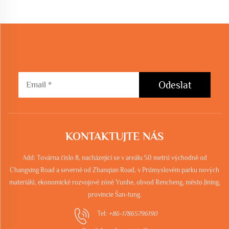
Odeslat
KONTAKTUJTE NÁS
Add: Továrna číslo 8, nacházející se v areálu 50 metrů východně od
Changxing Road a severně od Zhanqian Road, v Průmyslovém parku nových
materiálů, ekonomické rozvojové zóně Yunhe, obvod Rencheng, město Jining,
provincie Šan-tung.
Tel:
+86-17865796190