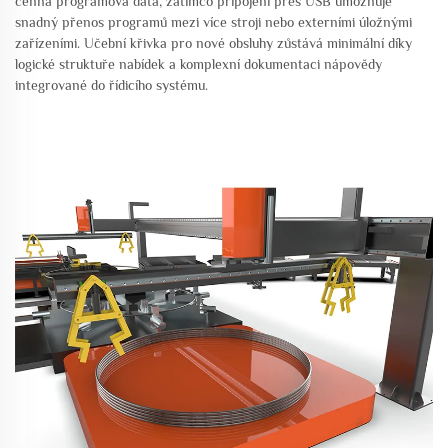
cenná programová data, zatímco připojení přes USB umožňuje
snadný přenos programů mezi více stroji nebo externími úložnými
zařízeními. Učební křivka pro nové obsluhy zůstává minimální díky
logické struktuře nabídek a komplexní dokumentaci nápovědy
integrované do řídicího systému.