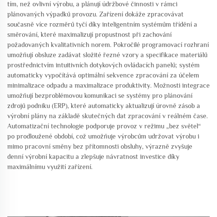
tím, než ovlivní výrobu, a plánují údržbové činnosti v rámci
plánovaných výpadků provozu. Zařízení dokáže zpracovávat
současně více rozměrů tyčí díky inteligentním systémům třídění a
směrování, které maximalizují propustnost při zachování
požadovaných kvalitativních norem. Pokročilé programovací rozhraní
umožňují obsluze zadávat složité řezné vzory a specifikace materiálů
prostřednictvím intuitivních dotykových ovládacích panelů; systém
automaticky vypočítává optimální sekvence zpracování za účelem
minimalizace odpadu a maximalizace produktivity. Možnosti integrace
umožňují bezproblémovou komunikaci se systémy pro plánování
zdrojů podniku (ERP), které automaticky aktualizují úrovně zásob a
výrobní plány na základě skutečných dat zpracování v reálném čase.
Automatizační technologie podporuje provoz v režimu „bez světel“
po prodloužené období, což umožňuje výrobcům udržovat výrobu i
mimo pracovní směny bez přítomnosti obsluhy, výrazně zvyšuje
denní výrobní kapacitu a zlepšuje návratnost investice díky
maximálnímu využití zařízení.