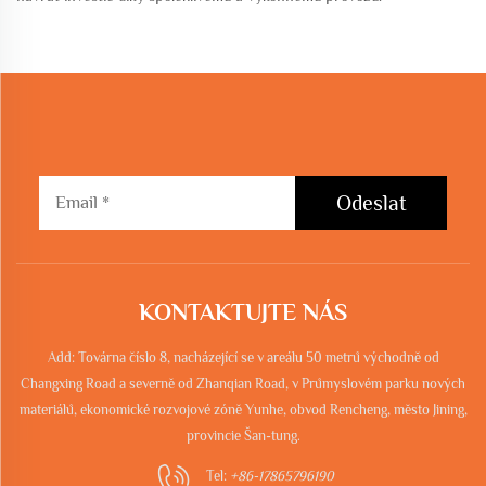
Odeslat
KONTAKTUJTE NÁS
Add: Továrna číslo 8, nacházející se v areálu 50 metrů východně od
Changxing Road a severně od Zhanqian Road, v Průmyslovém parku nových
materiálů, ekonomické rozvojové zóně Yunhe, obvod Rencheng, město Jining,
provincie Šan-tung.
Tel:
+86-17865796190