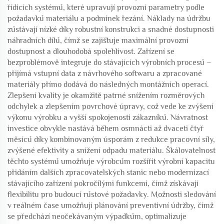
řídicích systémů, které upravují provozní parametry podle
požadavků materiálu a podmínek řezání. Náklady na údržbu
zůstávají nízké díky robustní konstrukci a snadné dostupnosti
náhradních dílů, čímž se zajišťuje maximální provozní
dostupnost a dlouhodobá spolehlivost. Zařízení se
bezproblémově integruje do stávajících výrobních procesů –
přijímá vstupní data z návrhového softwaru a zpracované
materiály přímo dodává do následných montážních operací.
Zlepšení kvality je okamžitě patrné snížením rozměrových
odchylek a zlepšením povrchové úpravy, což vede ke zvýšení
výkonu výrobku a vyšší spokojenosti zákazníků. Návratnost
investice obvykle nastává během osmnácti až dvaceti čtyř
měsíců díky kombinovaným úsporám z redukce pracovní síly,
zvýšené efektivity a snížení odpadu materiálu. Škálovatelnost
těchto systémů umožňuje výrobcům rozšířit výrobní kapacitu
přidáním dalších zpracovatelských stanic nebo modernizací
stávajícího zařízení pokročilými funkcemi, čímž získávají
flexibilitu pro budoucí růstové požadavky. Možnosti sledování
v reálném čase umožňují plánování preventivní údržby, čímž
se předchází neočekávaným výpadkům, optimalizuje