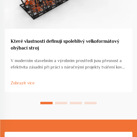
Které vlastnosti definují spolehlivý velkoformátový
ohýbací stroj
V moderním stavebním a výrobním prostředí jsou přesnost a
efektivita zásadní při práci s náročnými projekty tváření kovů.
Velkoplošný ohýbací stroj představuje klíčovou investici pro
zařízení, která zpracovávají významné...
Zobrazit více