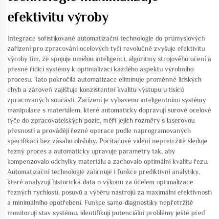
efektivitu výroby
Integrace sofistikované automatizační technologie do průmyslových
zařízení pro zpracování ocelových tyčí revolučně zvyšuje efektivitu
výroby tím, že spojuje umělou inteligenci, algoritmy strojového učení a
přesné řídicí systémy k optimalizaci každého aspektu výrobního
procesu. Tato pokročilá automatizace eliminuje proměnné lidských
chyb a zároveň zajišťuje konzistentní kvalitu výstupu u tisíců
zpracovaných součástí. Zařízení je vybaveno inteligentními systémy
manipulace s materiálem, které automaticky dopravují surové ocelové
tyče do zpracovatelských pozic, měří jejich rozměry s laserovou
přesností a provádějí řezné operace podle naprogramovaných
specifikací bez zásahu obsluhy. Počítačové vidění nepřetržitě sleduje
řezný proces a automaticky upravuje parametry tak, aby
kompenzovalo odchylky materiálu a zachovalo optimální kvalitu řezu.
Automatizační technologie zahrnuje i funkce prediktivní analytiky,
které analyzují historická data o výkonu za účelem optimalizace
řezných rychlostí, posuvů a výběru nástrojů za maximální efektivnosti
a minimálního opotřebení. Funkce samo-diagnostiky nepřetržitě
monitorují stav systému, identifikují potenciální problémy ještě před