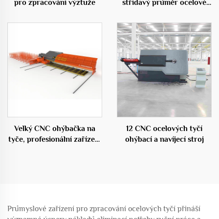
pro zpracování výztuže
střídavý průměr ocelové
klece válcovací svařovací
stroj
Velký CNC ohýbačka na
12 CNC ocelových tyčí
tyče, profesionální zařízení
ohýbací a navíjecí stroj
ve stavebnictví
Průmyslové zařízení pro zpracování ocelových tyčí přináší