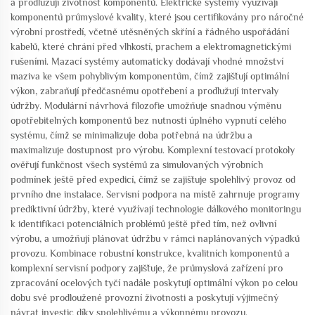
a prodlužují životnost komponentů. Elektrické systémy využívají
komponentů průmyslové kvality, které jsou certifikovány pro náročné
výrobní prostředí, včetně utěsněných skříní a řádného uspořádání
kabelů, které chrání před vlhkostí, prachem a elektromagnetickými
rušeními. Mazací systémy automaticky dodávají vhodné množství
maziva ke všem pohyblivým komponentům, čímž zajišťují optimální
výkon, zabraňují předčasnému opotřebení a prodlužují intervaly
údržby. Modulární návrhová filozofie umožňuje snadnou výměnu
opotřebitelných komponentů bez nutnosti úplného vypnutí celého
systému, čímž se minimalizuje doba potřebná na údržbu a
maximalizuje dostupnost pro výrobu. Komplexní testovací protokoly
ověřují funkčnost všech systémů za simulovaných výrobních
podmínek ještě před expedicí, čímž se zajišťuje spolehlivý provoz od
prvního dne instalace. Servisní podpora na místě zahrnuje programy
prediktivní údržby, které využívají technologie dálkového monitoringu
k identifikaci potenciálních problémů ještě před tím, než ovlivní
výrobu, a umožňují plánovat údržbu v rámci naplánovaných výpadků
provozu. Kombinace robustní konstrukce, kvalitních komponentů a
komplexní servisní podpory zajišťuje, že průmyslová zařízení pro
zpracování ocelových tyčí nadále poskytují optimální výkon po celou
dobu své prodloužené provozní životnosti a poskytují výjimečný
návrat investic díky spolehlivému a výkonnému provozu.