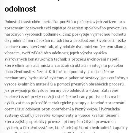
odolnost
Robustní konstrukční metodika použitá u průmyslových zařízení pro
zpracování ocelových tyčí zajišťuje desetiletí spolehlivého provozu za
náročných výrobních podmínek, čímž poskytuje výjimečnou hodnotu
díky minimálním nárokům na údržbu a prodloužené životnosti. Těžké
ocelové rámy navržené tak, aby odolaly dynamickým řezným silám a
vibracím, tvoří základ této odolnosti; jejich výroba využívá
svařovaných konstrukčních technik a procesů uvolňování napětí,
které eliminují slabá místa a zaručují strukturální integritu po celou
dobu životnosti zařízení. Kritické komponenty, jako jsou řezné
mechanismy, hydraulické systémy a pohonné sestavy, jsou vyráběny z
vysoce kvalitních materiálů a pomocí přesných obráběcích procesů,
jež převyšují průmyslové normy pro odolnost a výkon. Zatavené
ocelové řezné prvky udržují ostré řezné hrany po tisíce řezných
cyklů, zatímco pokročilé metalurgické postupy a tepelné zpracování
optimalizují odolnost proti opotřebení a řezný výkon. Hydraulické
systémy obsahují převelké komponenty a vysoce kvalitní těsnění,
která zajišťují spolehlivý provoz i při nepřetržitých provozních
cyklech, a filtrační systémy, které udržují čistotu hydraulické kapaliny