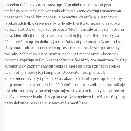
po celou dobu životnosti nástroje. V průběhu zpracování jsou
umístěny více měřicích kontrolních bodů, které ověřují rozměrovou
přesnost v každé fázi procesu a okamžitě identifikují a napravují
jakékoli odchylky, dříve než by ovlivnily kvalitu konečného výrobku.
Funkce statistické regulace procesu (SPC) neustále analyzují měřená
data, identifikují trendy a vzory a umožňují preventivní úpravy za
účelu udržení optimálního výkonu. Zařízení podporuje různé druhy a
třídy materiálů a automaticky upravuje zpracovatelské parametry
tak, aby zohlednilo různé složení oceli i její mechanické vlastnosti,
přičemž zajišťuje stálou kvalitu výstupu. Systémy dokumentace kvality
automaticky zaznamenávají veškerá měřená data i zpracovatelské
parametry a poskytují kompletní stopovatelnost pro účely
zabezpečení kvality i požadavků zákazníků. Tento přístup založený
na přesném strojírenství téměř úplně eliminuje vznik odpadu, snižuje
potřebu kontroly a zaručuje spokojenost zákazníků díky konzistentní
dodávce vysoce kvalitních zpracovaných ocelových tyčí, které splňují
nebo dokonce překračují stanovené specifikace.