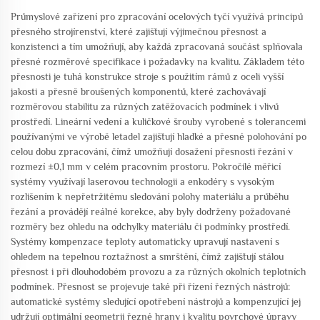
Průmyslové zařízení pro zpracování ocelových tyčí využívá principů
přesného strojírenství, které zajišťují výjimečnou přesnost a
konzistenci a tím umožňují, aby každá zpracovaná součást splňovala
přesné rozměrové specifikace i požadavky na kvalitu. Základem této
přesnosti je tuhá konstrukce stroje s použitím rámů z oceli vyšší
jakosti a přesně broušených komponentů, které zachovávají
rozměrovou stabilitu za různých zatěžovacích podmínek i vlivů
prostředí. Lineární vedení a kuličkové šrouby vyrobené s tolerancemi
používanými ve výrobě letadel zajišťují hladké a přesné polohování po
celou dobu zpracování, čímž umožňují dosažení přesnosti řezání v
rozmezí ±0,1 mm v celém pracovním prostoru. Pokročilé měřicí
systémy využívají laserovou technologii a enkodéry s vysokým
rozlišením k nepřetržitému sledování polohy materiálu a průběhu
řezání a provádějí reálné korekce, aby byly dodrženy požadované
rozměry bez ohledu na odchylky materiálu či podmínky prostředí.
Systémy kompenzace teploty automaticky upravují nastavení s
ohledem na tepelnou roztažnost a smrštění, čímž zajišťují stálou
přesnost i při dlouhodobém provozu a za různých okolních teplotních
podmínek. Přesnost se projevuje také při řízení řezných nástrojů:
automatické systémy sledující opotřebení nástrojů a kompenzující jej
udržují optimální geometrii řezné hrany i kvalitu povrchové úpravy