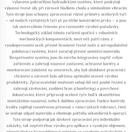
vybaveno pokročilými hydraulickými systémy, které poskytují
výkonné řezné síly při zároveň hladkém chodu a minimálním vibracím.
Tyto stroje jsou schopny zpracovávat různé průměry ocelových tyčí
– od malých výztužných tyčí až po těžké konstrukční prvky – a jsou
tak univerzálním řešením pro rozmanité výrobní požadavky.
Technologický základ tohoto zařízení spočívá v robustních
mechanických komponentách, mezi něž patří rámy z
vysokopevnostní oceli, přesně broušené řezné nože a servopoháněné
polohovací systémy, které zaručují přesné umístění materiálu.
Bezpečnostní systémy jsou do návrhu integrovány napříč celým
zařízením a zahrnují nouzové zastavení, ochranné bariéry a
monitorování založené na senzorech, aby byli obsluhové pracovníci
chráněni a zároveň byla udržena optimální úroveň výrobní
produktivity. Zpracovatelské možnosti sahají dál než pouhé řezání a
zahrnují závitování, zaoblení hran (chamfering) a povrchové
dokončování, které připravují ocelové tyče buď k okamžitému
montážnímu nasazení, nebo k dalšímu zpracování. Funkce kontroly
kvality zajišťují rozměrovou přesnost v rámci úzkých tolerancí, čímž
se snižuje odpad materiálu a eliminuje potřeba sekundárních operací.
Tyto stroje podporují jak dávkové zpracování pro individuální
zakázky, tak nepřetržitou výrobu pro aplikace s vysokým objemem,
přizpůsobují se bezproblémově měnícím se výrobním požadavkům a