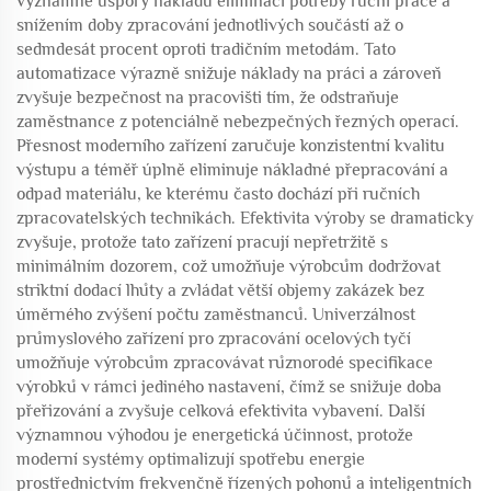
významné úspory nákladů eliminací potřeby ruční práce a
snížením doby zpracování jednotlivých součástí až o
sedmdesát procent oproti tradičním metodám. Tato
automatizace výrazně snižuje náklady na práci a zároveň
zvyšuje bezpečnost na pracovišti tím, že odstraňuje
zaměstnance z potenciálně nebezpečných řezných operací.
Přesnost moderního zařízení zaručuje konzistentní kvalitu
výstupu a téměř úplně eliminuje nákladné přepracování a
odpad materiálu, ke kterému často dochází při ručních
zpracovatelských technikách. Efektivita výroby se dramaticky
zvyšuje, protože tato zařízení pracují nepřetržitě s
minimálním dozorem, což umožňuje výrobcům dodržovat
striktní dodací lhůty a zvládat větší objemy zakázek bez
úměrného zvýšení počtu zaměstnanců. Univerzálnost
průmyslového zařízení pro zpracování ocelových tyčí
umožňuje výrobcům zpracovávat různorodé specifikace
výrobků v rámci jediného nastavení, čímž se snižuje doba
přeřizování a zvyšuje celková efektivita vybavení. Další
významnou výhodou je energetická účinnost, protože
moderní systémy optimalizují spotřebu energie
prostřednictvím frekvenčně řízených pohonů a inteligentních