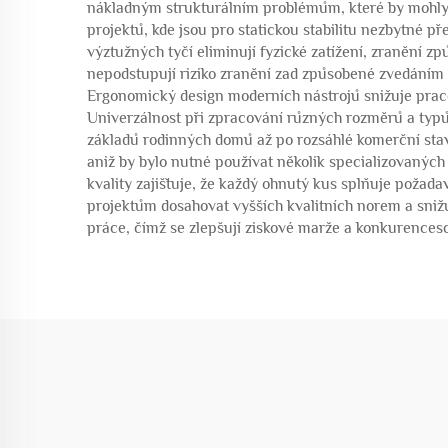
nákladným strukturálním problémům, které by mohly v
projektů, kde jsou pro statickou stabilitu nezbytné 
výztužných tyčí eliminují fyzické zatížení, zranění z
nepodstupují riziko zranění zad způsobené zvedáním 
Ergonomický design moderních nástrojů snižuje pracov
Univerzálnost při zpracování různých rozměrů a typ
základů rodinných domů až po rozsáhlé komerční stav
aniž by bylo nutné používat několik specializovaných 
kvality zajišťuje, že každý ohnutý kus splňuje požada
projektům dosahovat vyšších kvalitních norem a sni
práce, čímž se zlepšují ziskové marže a konkurencesc