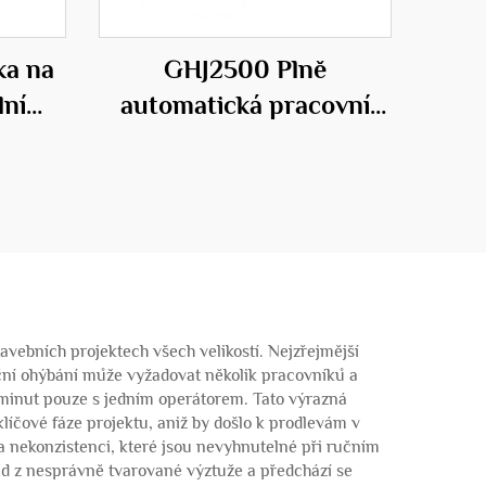
ka na
GHJ2500 Plně
lní
automatická pracovní
ictví
stanice pro ocelové klece
avebních projektech všech velikostí. Nejzřejmější
ční ohýbání může vyžadovat několik pracovníků a
a minut pouze s jedním operátorem. Tato výrazná
íčové fáze projektu, aniž by došlo k prodlevám v
a nekonzistenci, které jsou nevyhnutelné při ručním
ad z nesprávně tvarované výztuže a předchází se