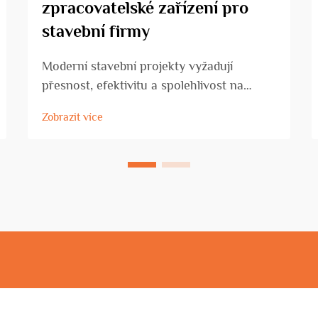
zpracovatelské zařízení pro
stavební firmy
Moderní stavební projekty vyžadují
přesnost, efektivitu a spolehlivost na
každém stupni výstavby. Dnešní stavební
Zobrazit více
firmy čelí rostoucímu tlaku, aby dodaly
vysoce kvalitní stavby v těsných
termínech, a zároveň zachovaly
nákladovou efektivitu a bezpeč...