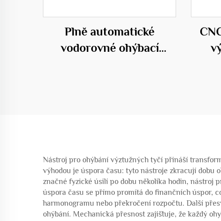
Plně automatické
CNC
vodorovné ohýbací
v
centrum 50D
Nástroj pro ohýbání výztužných tyčí přináší transfor
výhodou je úspora času: tyto nástroje zkracují dobu
značné fyzické úsilí po dobu několika hodin, nástroj
úspora času se přímo promítá do finančních úspor, c
harmonogramu nebo překročení rozpočtu. Další přesvěd
ohýbání. Mechanická přesnost zajišťuje, že každý oh