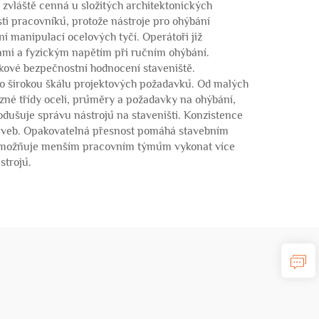
zvláště cenná u složitých architektonických
sti pracovníků, protože nástroje pro ohýbání
í manipulací ocelových tyčí. Operátoři již
ami a fyzickým napětím při ručním ohýbání.
lkové bezpečnostní hodnocení staveniště.
o širokou škálu projektových požadavků. Od malých
zné třídy oceli, průměry a požadavky na ohýbání,
nodušuje správu nástrojů na staveništi. Konzistence
i staveb. Opakovatelná přesnost pomáhá stavebním
a umožňuje menším pracovním týmům vykonat více
strojů.