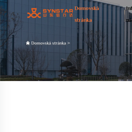
Domovská
In
stránka
ná
Domovská stránka
>