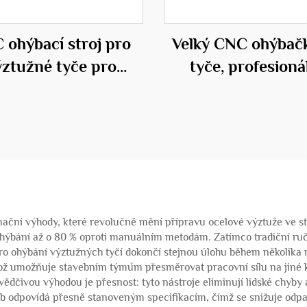
 ohýbací stroj pro
Velký CNC ohýbač
ýztužné tyče pro
tyče, profesioná
stavebnictví
zařízení ve stavebn
mační výhody, které revolučně mění přípravu ocelové výztuže ve st
 ohýbání až o 80 % oproti manuálním metodám. Zatímco tradiční ru
 pro ohýbání výztužných tyčí dokončí stejnou úlohu během několik
ož umožňuje stavebním týmům přesměrovat pracovní sílu na jiné kl
čivou výhodou je přesnost: tyto nástroje eliminují lidské chyby 
yb odpovídá přesně stanoveným specifikacím, čímž se snižuje odp