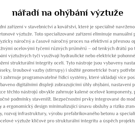
nářadí na ohýbání výztuže
ní zařízení v stavebnictví a kovářství, které je speciálně navrženo
tonové výztuže. Toto specializované zařízení eliminuje manuální p
yzicky náročný a časově náročný proces na efektivní a přesnou o
tužnými ocelovými tyčemi různých průměrů – od tenkých drátů po t
í výztužných tyčí využívají hydraulické nebo elektrické pohonné
žení strukturální integrity oceli. Tyto nástroje jsou vybaveny nas
seky, šroubové vazby (stirrupy) i složité geometrické tvary potřeb
 zahrnuje programovatelné řídicí systémy, které ukládají více poslo
baveno digitálními displeji zobrazujícími úhly ohýbání, nastavení 
ukce těchto nástrojů obvykle zahrnuje kalené ocelové komponenty,
ročné podmínky stavenišť. Bezpečnostní prvky integrované do mode
a ergonomický design minimalizující únavu obsluhy a riziko zraně
y, rozvoj infrastruktury, výrobu prefabrikovaného betonu a specia
celové výztuže klíčové pro strukturální integritu a úspěch projekt