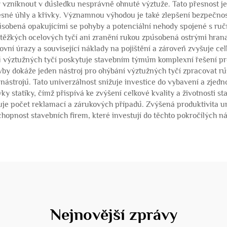
zniknout v důsledku nesprávně ohnuté výztuže. Tato přesnost je 
přesné úhly a křivky. Významnou výhodou je také zlepšení bezpečno
působená opakujícími se pohyby a potenciální nehody spojené s ručn
těžkých ocelových tyčí ani zranění rukou způsobená ostrými hran
ní úrazy a související náklady na pojištění a zároveň zvyšuje ce
ů výztužných tyčí poskytuje stavebním týmům komplexní řešení pr
by dokáže jeden nástroj pro ohýbání výztužných tyčí zpracovat rů
nástrojů. Tato univerzálnost snižuje investice do vybavení a zjed
vky statiky, čímž přispívá ke zvýšení celkové kvality a životnost
žuje počet reklamací a zárukových případů. Zvýšená produktivit
hopnost stavebních firem, které investují do těchto pokročilých ná
Nejnovější zprávy