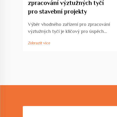
zpracování výztužných tyčí
pro stavební projekty
Výběr vhodného zařízení pro zpracování
výztužných tyčí je klíčový pro úspěch
jakéhokoli stavebního projektu, ať už
Zobrazit více
pracujete na komerční výstavbě, rozvoji
infrastruktury nebo průmyslové výrobě.
Volba zařízení přímo ovlivňuje...