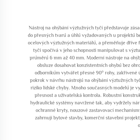
Nástroj na ohýbání výztužných tyčí představuje zásad
do přesných tvarů a úhlů vyžadovaných u projektů be
ocelových výztužných materiálů, a přeměňuje dříve f
tyčí spočívá v jeho schopnosti manipulovat s výz
průměrů 6 mm až 40 mm. Moderní nástroje na ohýbán
obsluze dosahovat konzistentních ohybů bez ohro
odborníkům vytvářet přesné 90° rohy, zakřivené ú
pokrok v návrhu nástrojů na ohýbání výztužných tyčí
riziko lidské chyby. Mnoho současných modelů je vy
přesnost a uživatelská kontrola. Robustní konstr
hydraulické systémy navržené tak, aby vydržely ná
ochranné kryty, nouzové zastavovací mechanismy 
zahrnují bytové stavby, komerční stavební projekt
o