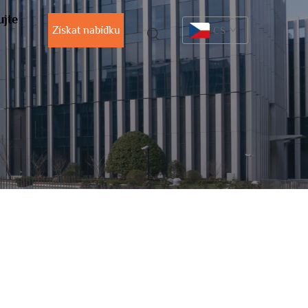
ujte
Získat nabídku
CS