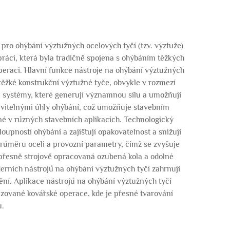
 pro ohýbání výztužných ocelových tyčí (tzv. výztuže)
ráci, která byla tradičně spojena s ohýbáním těžkých
peraci. Hlavní funkce nástroje na ohýbání výztužných
ěžké konstrukční výztužné tyče, obvykle v rozmezí
 systémy, které generují významnou sílu a umožňují
tavitelnými úhly ohýbání, což umožňuje stavebním
né v různých stavebních aplikacích. Technologický
upností ohýbání a zajišťují opakovatelnost a snižují
průměru oceli a provozní parametry, čímž se zvyšuje
 přesně strojově opracovaná ozubená kola a odolné
rních nástrojů na ohýbání výztužných tyčí zahrnují
ní. Aplikace nástrojů na ohýbání výztužných tyčí
lizované kovářské operace, kde je přesné tvarování
u.