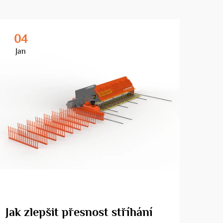
04
3
Jan
Ma
Jak zlepšit přesnost stříhání
Pro