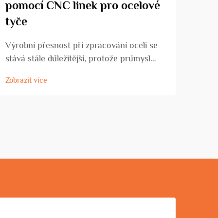
pomocí CNC linek pro ocelové
na 
tyče
nej
Výrobní přesnost při zpracování oceli se
Poch
stává stále důležitější, protože průmysl
CNC 
požaduje vyšší kvalitativní standardy a úže
nejv
Zobrazit více
Zobra
tolerance. CNC linky pro ocelové tyče
firmy
představují významný pokrok v oblasti
svýc
automatizované technologie zpracování
syst
oceli, nabízejí...
konzi