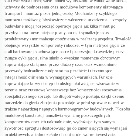
zakresie wydajności; wiele modeli wyposażono w wbudowane kółka,
uchwyty do podnoszenia oraz modułowe komponenty ułatwiające
transport i montaż przez jedną osobę. Mechanizmy szybkiego
montażu umożliwiają błyskawiczne wdrożenie urządzenia – zespoły
budowlane mogą rozpocząć operacje gięcia już kilka minut po
przybyciu na nowe miejsce pracy, co maksymalizuje czas
produktywny i minimalizuje opóźnienia w realizacji projektu. Trwałość
obejmuje wszystkie komponenty robocze, w tym matryce gięcia ze
stali hartowanej, zachowujące ostre i precyzyjne krawędzie przez
tysiące cykli gięcia, silne silniki o wysokim momencie obrotowym
zapewniające stałą moc przez dłuższy czas oraz wzmocnione
przewody hydrauliczne odporno na przebicie i utrzymujące
integralność ciśnienia w wymagających warunkach. Funkcje
zapewniające łatwy dostęp do obsługi ułatwiają serwisowanie w
terenie oraz rutynową konserwację bez konieczności stosowania
specjalistycznego sprzętu lub długotrwałego postoju, dzięki czemu
narzędzie do gięcia zbrojenia pozostaje w pełni sprawne nawet w
trakcie najbardziej napiętych harmonogramów budowlanych. Filozofia
modułowej konstrukcji umożliwia wymianę poszczególnych
komponentów oraz ich uaktualnienie, wydłużając tym samym
żywotność sprzętu i dostosowując go do zmieniających się wymagań
projektowych, a jednocześnie chroniąc pierwotne inwestycje.