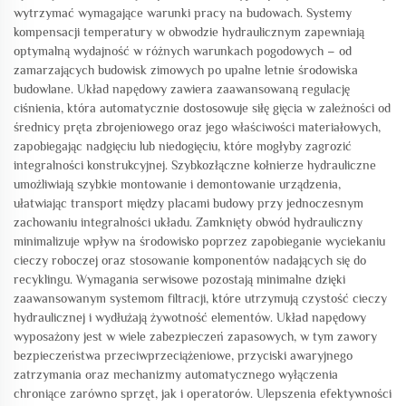
wytrzymać wymagające warunki pracy na budowach. Systemy
kompensacji temperatury w obwodzie hydraulicznym zapewniają
optymalną wydajność w różnych warunkach pogodowych – od
zamarzających budowisk zimowych po upalne letnie środowiska
budowlane. Układ napędowy zawiera zaawansowaną regulację
ciśnienia, która automatycznie dostosowuje siłę gięcia w zależności od
średnicy pręta zbrojeniowego oraz jego właściwości materiałowych,
zapobiegając nadgięciu lub niedogięciu, które mogłyby zagrozić
integralności konstrukcyjnej. Szybkozłączne kołnierze hydrauliczne
umożliwiają szybkie montowanie i demontowanie urządzenia,
ułatwiając transport między placami budowy przy jednoczesnym
zachowaniu integralności układu. Zamknięty obwód hydrauliczny
minimalizuje wpływ na środowisko poprzez zapobieganie wyciekaniu
cieczy roboczej oraz stosowanie komponentów nadających się do
recyklingu. Wymagania serwisowe pozostają minimalne dzięki
zaawansowanym systemom filtracji, które utrzymują czystość cieczy
hydraulicznej i wydłużają żywotność elementów. Układ napędowy
wyposażony jest w wiele zabezpieczeń zapasowych, w tym zawory
bezpieczeństwa przeciwprzeciążeniowe, przyciski awaryjnego
zatrzymania oraz mechanizmy automatycznego wyłączenia
chroniące zarówno sprzęt, jak i operatorów. Ulepszenia efektywności