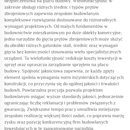
bezpieczeństwa na placu budowy. Wielofunkcyjność w
zakresie obsługi różnych średnic i typów prętów
zbrojeniowych zapewnia zespołom budowlanym
kompleksowe rozwiązania dostosowane do różnorodnych
wymagań projektowych. Od małych fundamentów w
budownictwie mieszkaniowym po duże obiekty komercyjne,
jedno narzędzie do gięcia prętów zbrojeniowych może służyć
do obróbki różnych gatunków stali, średnic oraz wymagań
gięcia bez konieczności stosowania wielu specjalistycznych
urządzeń. Ta wielofunkcyjność redukuje koszty inwestycji w
sprzęt oraz upraszcza zarządzanie sprzętem na placu
budowy. Spójność jakościowa zapewnia, że każdy zgięty
element spełnia wymagania norm inżynierskich dotyczących
konstrukcji, co przyczynia się do ogólnej jakości i trwałości
budowli. Powtarzalna precyzja pozwala projektom
budowlanym osiągać wyższe standardy jakości, jednocześnie
ograniczając liczbę reklamacji i problemów związanych z
gwarancją. Zwiększone tempo pracy umożliwia mniejszym
zespołom realizację większej ilości zadań, co poprawia marżę
zysku oraz pozycję konkurencyjną firm budowlanych
inwestujących w te zaawansowane narzędzia.