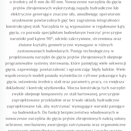
o średnicy od 6 mm do 40 mm. Nowoczesne narzędzia do gięcia
prętów zbrojeniowych wykorzystują napędy hydrauliczne lub
elektryczne generujące znaczne siły, umożliwiając operatorom
uzyskiwanie powtarzalnych gięć bez zagrożenia integralności
konstrukcyjnej stali. Narzędzia te są wyposażone w regulowane kąty
gięcia, co pozwala specjalistom budowlanym tworzyć precyzyjne
narożniki pod kątem 90°, odcinki zakrzywione, strzemiona oraz
złożone kształty geometryczne wymagane w różnych
zastosowaniach budowlanych. Postęp technologiczny w
projektowaniu narzędzi do gięcia prętów zbrojeniowych obejmuje
programowalne systemy sterowania, które pamiętają wiele sekwencji
gięcia, zapewniając powtarzalność i ograniczając błędy ludzkie. Wiele
współczesnych modeli posiada wyświetlacze cyfrowe pokazujące kąty
gięcia, ustawienia średnicy stali oraz parametry pracy, co zwiększa
dokładność i kontrolę użytkownika. Mocna konstrukcja tych narzędzi
zwykle obejmuje komponenty ze stali hartowanej, precyzyjnie
zaprojektowane przekładnie oraz trwałe układy hydrauliczne
zaprojektowane tak, aby wytrzymać wymagające warunki panujące
na budowiskach. Do funkcji bezpieczeństwa wbudowanych w
nowoczesne narzędzia do gięcia prętów zbrojeniowych należą osłony
ochronne, mechanizmy awaryjnego zatrzymania oraz ergonomiczne
rozwiązania minimalizujące zmęczenie operatora i ryzyko urazów.