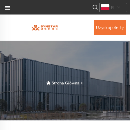
PL
Uzyskaj ofertę
Strona Główna
>