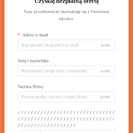
Uzyskaj bezpłatną ofertę
Nasz przedstawiciel skontaktuje się z Państwem
wkrótce.
Adres e-mail
0/100
Imię i nazwisko
0/100
Nazwa firmy
0/200
/ / / / / / / / / / / / / / / / / / / / / / / / / / / / / /
/ / / / / / / / / / / / / / / / / / / / / / / / / / / / / /
/ / / / / / / / / / / / / / / / / /