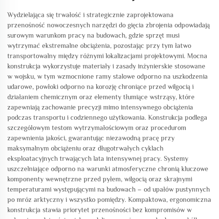
Wydzielająca się trwałość i strategicznie zaprojektowana
przenośność nowoczesnych narzędzi do gięcia zbrojenia odpowiadają
surowym warunkom pracy na budowach, gdzie sprzęt musi
wytrzymać ekstremalne obciążenia, pozostając przy tym łatwo
transportowalny między różnymi lokalizacjami projektowymi. Mocna
konstrukcja wykorzystuje materiały i zasady inżynierskie stosowane
w wojsku, w tym wzmocnione ramy stalowe odporno na uszkodzenia
udarowe, powłoki odporno na korozję chroniące przed wilgocią i
działaniem chemicznym oraz elementy tłumiące wstrząsy, które
zapewniają zachowanie precyzji mimo intensywnego obciążenia
podczas transportu i codziennego użytkowania. Konstrukcja podlega
szczegółowym testom wytrzymałościowym oraz procedurom
zapewnienia jakości, gwarantując niezawodną pracę przy
maksymalnym obciążeniu oraz długotrwałych cyklach
eksploatacyjnych trwających lata intensywnej pracy. Systemy
uszczelniające odporno na warunki atmosferyczne chronią kluczowe
komponenty wewnętrzne przed pyłem, wilgocią oraz skrajnymi
temperaturami występującymi na budowach – od upałów pustynnych
po mróz arktyczny i wszystko pomiędzy. Kompaktowa, ergonomiczna
konstrukcja stawia priorytet przenośności bez kompromisów w