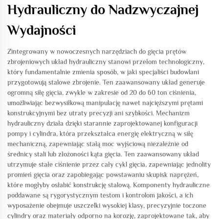
Hydrauliczny do Nadzwyczajnej
Wydajności
Zintegrowany w nowoczesnych narzędziach do gięcia prętów
zbrojeniowych układ hydrauliczny stanowi przełom technologiczny,
który fundamentalnie zmienia sposób, w jaki specjaliści budowlani
przygotowują stalowe zbrojenie. Ten zaawansowany układ generuje
ogromną siłę gięcia, zwykle w zakresie od 20 do 60 ton ciśnienia,
umożliwiając bezwysiłkową manipulację nawet najcięższymi prętami
konstrukcyjnymi bez utraty precyzji ani szybkości. Mechanizm
hydrauliczny działa dzięki starannie zaprojektowanej konfiguracji
pompy i cylindra, która przekształca energię elektryczną w siłę
mechaniczną, zapewniając stałą moc wyjściową niezależnie od
średnicy stali lub złożoności kąta gięcia. Ten zaawansowany układ
utrzymuje stałe ciśnienie przez cały cykl gięcia, zapewniając jednolity
promień gięcia oraz zapobiegając powstawaniu skupisk naprężeń,
które mogłyby osłabić konstrukcję stalową. Komponenty hydrauliczne
poddawane są rygorystycznym testom i kontrolom jakości, a ich
wyposażenie obejmuje uszczelki wysokiej klasy, precyzyjnie toczone
cylindry oraz materiały odporno na korozję, zaprojektowane tak, aby