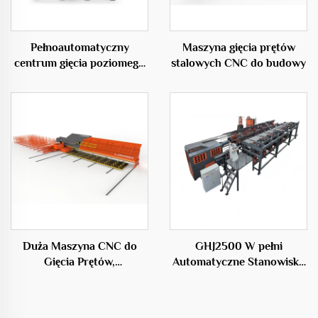
Pełnoautomatyczny
Maszyna gięcia prętów
centrum gięcia poziomego
stalowych CNC do budowy
50D
Duża Maszyna CNC do
GHJ2500 W pełni
Gięcia Prętów,
Automatyczne Stanowisko
Profesjonalne Urządzenie
do Produkcji Klatek
w Branży Budowlanej
Stalowych