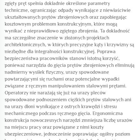
zgięty pręt spełnia dokładnie określone parametry
techniczne, ograniczając odpady wynikające z niewłaściwie
ukształtowanych prętów zbrojeniowych oraz zapobiegając
kosztownym problemom konstrukcyjnym, które mogą
wynikać z nieprawidłowo zgiętego zbrojenia. Ta dokładność
ma szczególne znaczenie w złożonych projektach
architektonicznych, w których precyzyjne kąty i krzywizny są
niezbędne dla integralności konstrukcyjnej. Poprawa
bezpieczeństwa pracowników stanowi istotną korzyść,
ponieważ narzędzia do gięcia prętów zbrojeniowych eliminują
nadmierny wysiłek fizyczny, urazy spowodowane
powtarzającymi się ruchami oraz potencjalne wypadki
związane z ręcznym manipulowaniem stalowymi prętami.
Operatorzy nie narażają się już na urazy pleców
spowodowane podnoszeniem ciężkich prętów stalowych ani
na urazy dłoni wynikające z ostrych krawędzi i stresu
mechanicznego podczas ręcznego gięcia. Ergonomiczna
konstrukcja nowoczesnych narzędzi zmniejsza liczbę urazów
na miejscu pracy oraz powiązane z nimi koszty
ubezpieczeniowe, jednocześnie poprawiając ogólny poziom