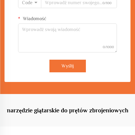
Code
0/100
Wiadomość
0/1000
Wyślij
narzędzie giątarskie do prętów zbrojeniowych