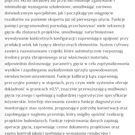
poprzez ekran dotykowy lub przyciski eliminuje zgadywanie i
minimalizuje wymagania szkoleniowe, umożliwiając zarówno
doświadczonym specjalistom, jak i początkującym osiągnięcie
rezultatów na poziomie eksperta już od pierwszego użycia. Funkcje
pamięci programowalnej pozwalają przechowywać wiele sekwencji
gięcia dla złożonych projektów, umożliwiając natychmiastowe
wywoływanie konkretnych konfiguracji i zapewniające spójność przy
produkcji setek lub tysięcy identycznych elementów. System cyfrowy
zawiera zaawansowane czujniki, które automatycznie rozpoznają
średnicę pręta zbrojeniowego oraz właściwości materiału,
odpowiednio dostosowując parametry gięcia w celu zoptymalizowania
wyników i zapobiegania uszkodzeniom sprzętu spowodowanym
niewłaściwymi ustawieniami. Funkcje kalibracji kąta zapewniają
precyzyjne pomiary w stopniach, przy czym wiele systemów oferuje
dokładność w granicach ±0,5°, znacznie przewyższającą możliwości
gięcia ręcznego i spełniającą najbardziej rygorystyczne specyfikacje
inżynierskie. Interfejs sterowania zawiera funkcje diagnostyczne
monitorujące stan systemu, prognozujące potrzebę konserwacji oraz
zapobiegające nagłemu przestoju, który mógłby opóźnić realizację
projektów budowlanych. Funkcje rejestrowania danych zapisują
operacje gięcia, zapewniając cenne dokumenty projektowe oraz
zapisy kontroli jakości spełniające wymagania regulacyjne i