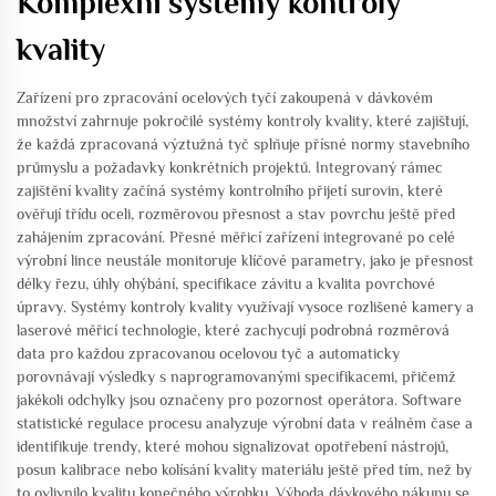
Komplexní systémy kontroly
kvality
Zařízení pro zpracování ocelových tyčí zakoupená v dávkovém
množství zahrnuje pokročilé systémy kontroly kvality, které zajišťují,
že každá zpracovaná výztužná tyč splňuje přísné normy stavebního
průmyslu a požadavky konkrétních projektů. Integrovaný rámec
zajištění kvality začíná systémy kontrolního přijetí surovin, které
ověřují třídu oceli, rozměrovou přesnost a stav povrchu ještě před
zahájením zpracování. Přesné měřicí zařízení integrované po celé
výrobní lince neustále monitoruje klíčové parametry, jako je přesnost
délky řezu, úhly ohýbání, specifikace závitu a kvalita povrchové
úpravy. Systémy kontroly kvality využívají vysoce rozlišené kamery a
laserové měřicí technologie, které zachycují podrobná rozměrová
data pro každou zpracovanou ocelovou tyč a automaticky
porovnávají výsledky s naprogramovanými specifikacemi, přičemž
jakékoli odchylky jsou označeny pro pozornost operátora. Software
statistické regulace procesu analyzuje výrobní data v reálném čase a
identifikuje trendy, které mohou signalizovat opotřebení nástrojů,
posun kalibrace nebo kolísání kvality materiálu ještě před tím, než by
to ovlivnilo kvalitu konečného výrobku. Výhoda dávkového nákupu se