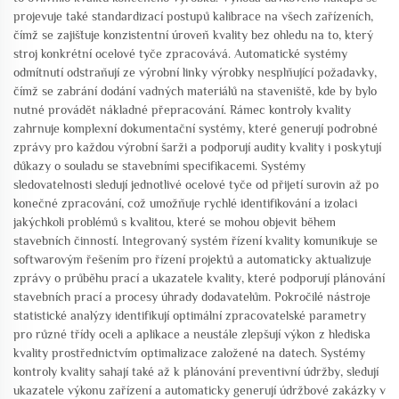
projevuje také standardizací postupů kalibrace na všech zařízeních,
čímž se zajišťuje konzistentní úroveň kvality bez ohledu na to, který
stroj konkrétní ocelové tyče zpracovává. Automatické systémy
odmítnutí odstraňují ze výrobní linky výrobky nesplňující požadavky,
čímž se zabrání dodání vadných materiálů na staveniště, kde by bylo
nutné provádět nákladné přepracování. Rámec kontroly kvality
zahrnuje komplexní dokumentační systémy, které generují podrobné
zprávy pro každou výrobní šarži a podporují audity kvality i poskytují
důkazy o souladu se stavebními specifikacemi. Systémy
sledovatelnosti sledují jednotlivé ocelové tyče od přijetí surovin až po
konečné zpracování, což umožňuje rychlé identifikování a izolaci
jakýchkoli problémů s kvalitou, které se mohou objevit během
stavebních činností. Integrovaný systém řízení kvality komunikuje se
softwarovým řešením pro řízení projektů a automaticky aktualizuje
zprávy o průběhu prací a ukazatele kvality, které podporují plánování
stavebních prací a procesy úhrady dodavatelům. Pokročilé nástroje
statistické analýzy identifikují optimální zpracovatelské parametry
pro různé třídy oceli a aplikace a neustále zlepšují výkon z hlediska
kvality prostřednictvím optimalizace založené na datech. Systémy
kontroly kvality sahají také až k plánování preventivní údržby, sledují
ukazatele výkonu zařízení a automaticky generují údržbové zakázky v