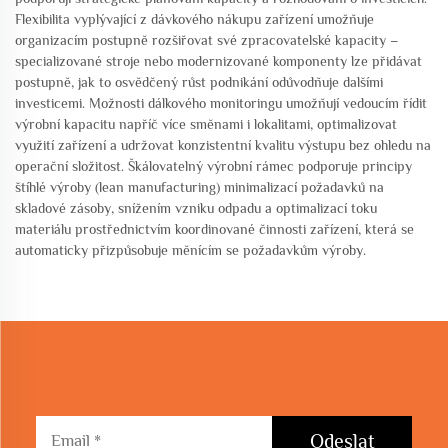
Flexibilita vyplývající z dávkového nákupu zařízení umožňuje
organizacím postupně rozšiřovat své zpracovatelské kapacity –
specializované stroje nebo modernizované komponenty lze přidávat
postupně, jak to osvědčený růst podnikání odůvodňuje dalšími
investicemi. Možnosti dálkového monitoringu umožňují vedoucím řídit
výrobní kapacitu napříč více směnami i lokalitami, optimalizovat
využití zařízení a udržovat konzistentní kvalitu výstupu bez ohledu na
operační složitost. Škálovatelný výrobní rámec podporuje principy
štíhlé výroby (lean manufacturing) minimalizací požadavků na
skladové zásoby, snížením vzniku odpadu a optimalizací toku
materiálu prostřednictvím koordinované činnosti zařízení, která se
automaticky přizpůsobuje měnícím se požadavkům výroby.
Odeslat