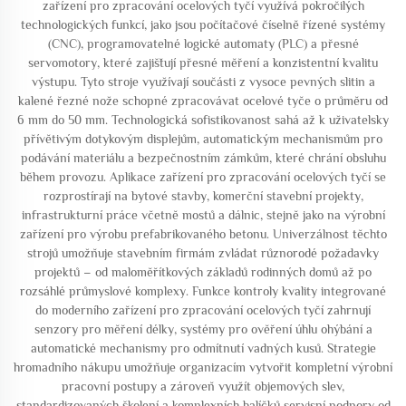
zařízení pro zpracování ocelových tyčí využívá pokročilých
technologických funkcí, jako jsou počítačové číselně řízené systémy
(CNC), programovatelné logické automaty (PLC) a přesné
servomotory, které zajišťují přesné měření a konzistentní kvalitu
výstupu. Tyto stroje využívají součásti z vysoce pevných slitin a
kalené řezné nože schopné zpracovávat ocelové tyče o průměru od
6 mm do 50 mm. Technologická sofistikovanost sahá až k uživatelsky
přívětivým dotykovým displejům, automatickým mechanismům pro
podávání materiálu a bezpečnostním zámkům, které chrání obsluhu
během provozu. Aplikace zařízení pro zpracování ocelových tyčí se
rozprostírají na bytové stavby, komerční stavební projekty,
infrastrukturní práce včetně mostů a dálnic, stejně jako na výrobní
zařízení pro výrobu prefabrikovaného betonu. Univerzálnost těchto
strojů umožňuje stavebním firmám zvládat různorodé požadavky
projektů – od maloměřítkových základů rodinných domů až po
rozsáhlé průmyslové komplexy. Funkce kontroly kvality integrované
do moderního zařízení pro zpracování ocelových tyčí zahrnují
senzory pro měření délky, systémy pro ověření úhlu ohýbání a
automatické mechanismy pro odmítnutí vadných kusů. Strategie
hromadního nákupu umožňuje organizacím vytvořit kompletní výrobní
pracovní postupy a zároveň využít objemových slev,
standardizovaných školení a komplexních balíčků servisní podpory od