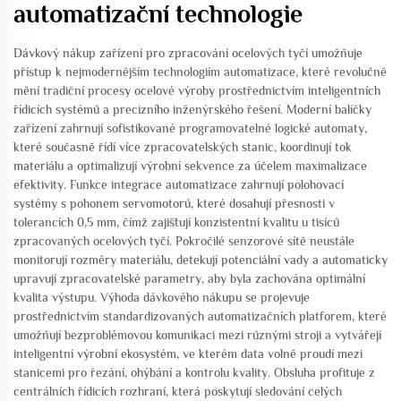
automatizační technologie
Dávkový nákup zařízení pro zpracování ocelových tyčí umožňuje
přístup k nejmodernějším technologiím automatizace, které revolučně
mění tradiční procesy ocelové výroby prostřednictvím inteligentních
řídicích systémů a precizního inženýrského řešení. Moderní balíčky
zařízení zahrnují sofistikované programovatelné logické automaty,
které současně řídí více zpracovatelských stanic, koordinují tok
materiálu a optimalizují výrobní sekvence za účelem maximalizace
efektivity. Funkce integrace automatizace zahrnují polohovací
systémy s pohonem servomotorů, které dosahují přesnosti v
tolerancích 0,5 mm, čímž zajišťují konzistentní kvalitu u tisíců
zpracovaných ocelových tyčí. Pokročilé senzorové sítě neustále
monitorují rozměry materiálu, detekují potenciální vady a automaticky
upravují zpracovatelské parametry, aby byla zachována optimální
kvalita výstupu. Výhoda dávkového nákupu se projevuje
prostřednictvím standardizovaných automatizačních platforem, které
umožňují bezproblémovou komunikaci mezi různými stroji a vytvářejí
inteligentní výrobní ekosystém, ve kterém data volně proudí mezi
stanicemi pro řezání, ohýbání a kontrolu kvality. Obsluha profituje z
centrálních řídicích rozhraní, která poskytují sledování celých