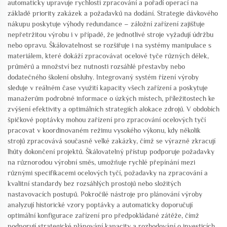
automaticky upravuje rychlosti zpracování a pořadí operací na
základě priority zakázek a požadavků na dodání. Strategie dávkového
nákupu poskytuje výhody redundance – záložní zařízení zajišťuje
nepřetržitou výrobu i v případě, že jednotlivé stroje vyžadují údržbu
nebo opravu. Škálovatelnost se rozšiřuje i na systémy manipulace s
materiálem, které dokáží zpracovávat ocelové tyče různých délek,
průměrů a množství bez nutnosti rozsáhlé přestavby nebo
dodatečného školení obsluhy. Integrovaný systém řízení výroby
sleduje v reálném čase využití kapacity všech zařízení a poskytuje
manažerům podrobné informace o úzkých místech, příležitostech ke
zvýšení efektivity a optimálních strategiích alokace zdrojů. V obdobích
špičkové poptávky mohou zařízení pro zpracování ocelových tyčí
pracovat v koordinovaném režimu vysokého výkonu, kdy několik
strojů zpracovává současně velké zakázky, čímž se výrazně zkracují
lhůty dokončení projektů. Škálovatelný přístup podporuje požadavky
na různorodou výrobní směs, umožňuje rychlé přepínání mezi
různými specifikacemi ocelových tyčí, požadavky na zpracování a
kvalitní standardy bez rozsáhlých prostojů nebo složitých
nastavovacích postupů. Pokročilé nástroje pro plánování výroby
analyzují historické vzory poptávky a automaticky doporučují
optimální konfigurace zařízení pro předpokládané zátěže, čímž
podporují strategické plánování kapacity a rozhodování o investicích.