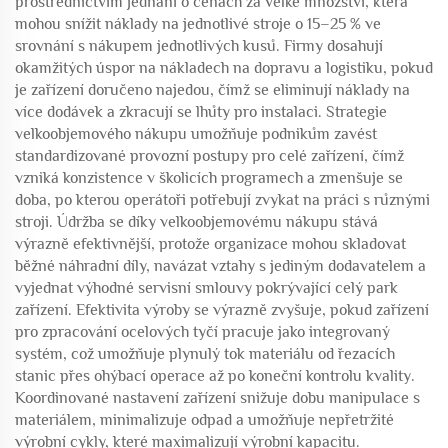
prostřednictvím jednání o cenách za velké množství, která
mohou snížit náklady na jednotlivé stroje o 15–25 % ve
srovnání s nákupem jednotlivých kusů. Firmy dosahují
okamžitých úspor na nákladech na dopravu a logistiku, pokud
je zařízení doručeno najedou, čímž se eliminují náklady na
více dodávek a zkracují se lhůty pro instalaci. Strategie
velkoobjemového nákupu umožňuje podnikům zavést
standardizované provozní postupy pro celé zařízení, čímž
vzniká konzistence v školicích programech a zmenšuje se
doba, po kterou operátoři potřebují zvykat na práci s různými
stroji. Údržba se díky velkoobjemovému nákupu stává
výrazně efektivnější, protože organizace mohou skladovat
běžné náhradní díly, navázat vztahy s jediným dodavatelem a
vyjednat výhodné servisní smlouvy pokrývající celý park
zařízení. Efektivita výroby se výrazně zvyšuje, pokud zařízení
pro zpracování ocelových tyčí pracuje jako integrovaný
systém, což umožňuje plynulý tok materiálu od řezacích
stanic přes ohýbací operace až po koneční kontrolu kvality.
Koordinované nastavení zařízení snižuje dobu manipulace s
materiálem, minimalizuje odpad a umožňuje nepřetržité
výrobní cykly, které maximalizují výrobní kapacitu.