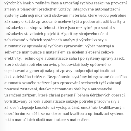
výrobních linek v reálném čase a umožňují rychlou reakci na provozní
změny a plánování prediktivní údržby. Integrované automatizační
systémy zahrnují možnosti sledování materiálu, které vedou podrobné
záznamy o každé zpracované ocelové tyči a podporují audit kvality a
požadavky na stopovatelnost, které jsou nezbytné pro soulad s
požadavky stavebních projektů. Algoritmy strojového učení
zabudované v řídicích systémech analyzují výrobní vzory a
automaticky optimalizují rychlosti zpracování, výběr nástrojů a
sekvence manipulace s materiálem za účelem zlepšení celkové
efektivity. Technologie automatizace sahá i po systémy správy zásob,
které sledují spotřebu surovin, předpovídají body opětovného
objednávání a generují nákupní zprávy podporující optimalizaci
dodavatelského řetězce. Bezpečnostní systémy integrované do celého
automatizovaného zařízení pro zpracování ocelových tyčí zahrnují
nouzové zastavení, detekci přítomnosti obsluhy a automatické
uzamčení zařízení, které chrání personál během údržbových operací.
Sofistikovaný balíček automatizace snižuje potřebu pracovní síly a
zároveň zlepšuje konzistenci výstupu, čímž umožňuje kvalifikovaným
operátorům zaměřit se na dozor nad kvalitou a optimalizaci systému
místo manuálních úkolů manipulace s materiálem.