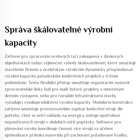
Správa škálovatelné výrobní
kapacity
Zařízení pro zpracování ocelových tyčí zakoupená v dávkových
objednávkách nabízí výjimečné výhody škálovatelnosti, které umožňují
stavebním firmám a ocelářským výrobcům dynamicky přizpůsobovat
výrobní kapacitu požadavkům konkrétních projektů a tržním
podmínkám. Tento flexibilní přístup umožňuje organizacím nastavit
zpracovatelské linky buď pro malé bytové projekty s omezeným
denním výstupem, nebo pro rozsáhlé infrastrukturní stavby
vyžadující vysokoproduktivní výrobní kapacity. Modulární konstrukce
zařízení umožňuje provozovatelům zapínat konkrétní stroje dle
potřeby, čímž se šetří náklady na energii a snižuje opotřebení
nepoužívaných strojů v obdobích nižší poptávky. Software pro
plánování výroby koordinuje činnost více strojů za účelem
optimalizace průtoku materiálu při zachování požadované kvality;