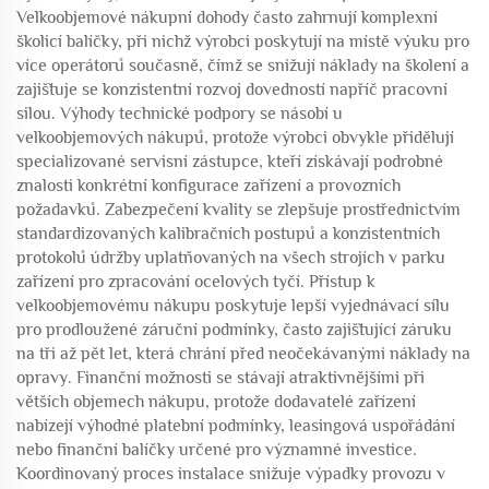
Velkoobjemové nákupní dohody často zahrnují komplexní
školicí balíčky, při nichž výrobci poskytují na místě výuku pro
více operátorů současně, čímž se snižují náklady na školení a
zajišťuje se konzistentní rozvoj dovedností napříč pracovní
silou. Výhody technické podpory se násobí u
velkoobjemových nákupů, protože výrobci obvykle přidělují
specializované servisní zástupce, kteří získávají podrobné
znalosti konkrétní konfigurace zařízení a provozních
požadavků. Zabezpečení kvality se zlepšuje prostřednictvím
standardizovaných kalibračních postupů a konzistentních
protokolů údržby uplatňovaných na všech strojích v parku
zařízení pro zpracování ocelových tyčí. Přístup k
velkoobjemovému nákupu poskytuje lepší vyjednávací sílu
pro prodloužené záruční podmínky, často zajišťující záruku
na tři až pět let, která chrání před neočekávanými náklady na
opravy. Finanční možnosti se stávají atraktivnějšími při
větších objemech nákupu, protože dodavatelé zařízení
nabízejí výhodné platební podmínky, leasingová uspořádání
nebo finanční balíčky určené pro významné investice.
Koordinovaný proces instalace snižuje výpadky provozu v