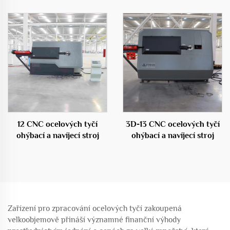
klece válcovací svařovací
stroj
12 CNC ocelových tyčí
3D-13 CNC ocelových tyčí
ohýbací a navíjecí stroj
ohýbací a navíjecí stroj
Zařízení pro zpracování ocelových tyčí zakoupená
velkoobjemově přináší významné finanční výhody