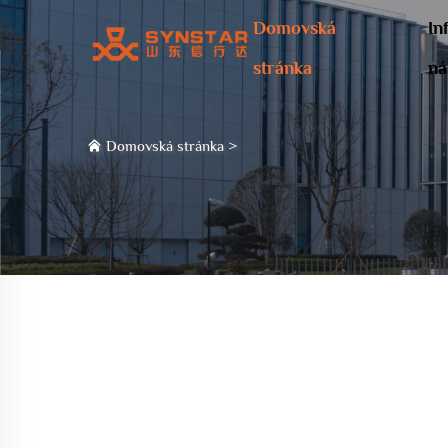
Domovská
In
stránka
ná
Domovská stránka
>