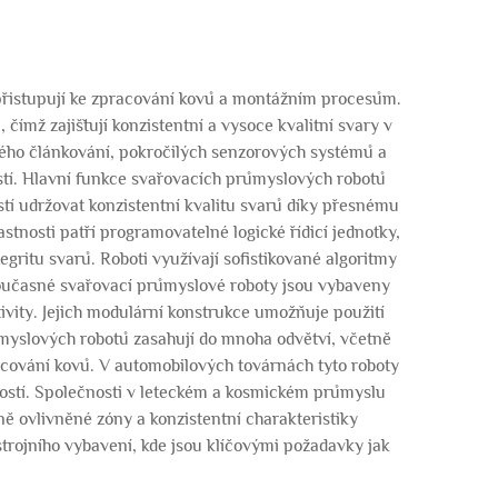
 přistupují ke zpracování kovů a montážním procesům.
ímž zajišťují konzistentní a vysoce kvalitní svary v
sého článkování, pokročilých senzorových systémů a
stí. Hlavní funkce svařovacích průmyslových robotů
stí udržovat konzistentní kvalitu svarů díky přesnému
nosti patří programovatelné logické řídicí jednotky,
egritu svarů. Roboti využívají sofistikované algoritmy
Současné svařovací průmyslové roboty jsou vybaveny
vity. Jejich modulární konstrukce umožňuje použití
myslových robotů zasahují do mnoha odvětví, včetně
acování kovů. V automobilových továrnách tyto roboty
ostí. Společnosti v leteckém a kosmickém průmyslu
ně ovlivněné zóny a konzistentní charakteristiky
trojního vybavení, kde jsou klíčovými požadavky jak