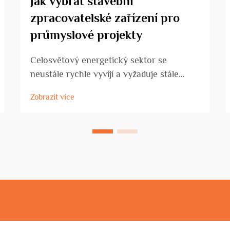
Jak vybrat stavební
zpracovatelské zařízení pro
průmyslové projekty
Celosvětový energetický sektor se
neustále rychle vyvíjí a vyžaduje stále
sofistikovanější a spolehlivější vrtné
Zobrazit více
zařízení, aby čelil rostoucím výzvám těžby.
Moderní průzkum ropy vyžaduje
špičkovou technologii, která může
efektivně pracovat při...