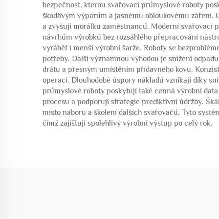
bezpečnost, kterou svařovací průmyslové roboty pos
škodlivým výparům a jasnému obloukovému záření. Ods
a zvyšují morálku zaměstnanců. Moderní svařovací pr
návrhům výrobků bez rozsáhlého přepracování nástro
vyrábět i menší výrobní šarže. Roboty se bezproblémov
potřeby. Další významnou výhodou je snížení odpadu 
drátu a přesným umístěním přídavného kovu. Konzisten
operací. Dlouhodobé úspory nákladů vznikají díky sn
průmyslové roboty poskytují také cenná výrobní data 
procesu a podporují strategie prediktivní údržby. Š
místo náboru a školení dalších svařovačů. Tyto systé
čímž zajišťují spolehlivý výrobní výstup po celý rok.