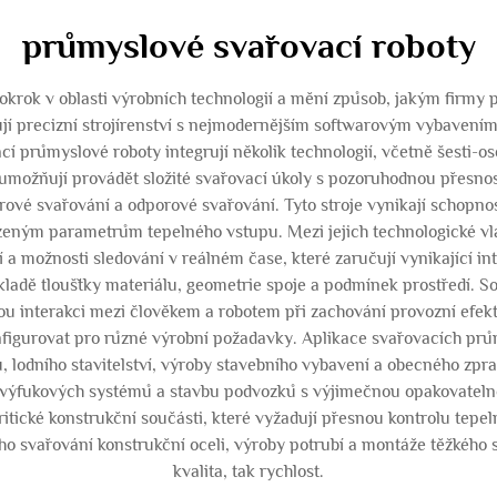
průmyslové svařovací roboty
okrok v oblasti výrobních technologií a mění způsob, jakým firmy
 precizní strojírenství s nejmodernějším softwarovým vybavením, č
í průmyslové roboty integrují několik technologií, včetně šesti-o
 umožňují provádět složité svařovací úkoly s pozoruhodnou přesno
rové svařování a odporové svařování. Tyto stroje vynikají schopno
eným parametrům tepelného vstupu. Mezi jejich technologické vlast
 a možnosti sledování v reálném čase, které zaručují vynikající int
ladě tloušťky materiálu, geometrie spoje a podmínek prostředí. 
u interakci mezi člověkem a robotem při zachování provozní efekti
nfigurovat pro různé výrobní požadavky. Aplikace svařovacích prů
 lodního stavitelství, výroby stavebního vybavení a obecného zpr
 výfukových systémů a stavbu podvozků s výjimečnou opakovateln
itické konstrukční součásti, které vyžadují přesnou kontrolu tepel
ho svařování konstrukční oceli, výroby potrubí a montáže těžkého s
kvalita, tak rychlost.