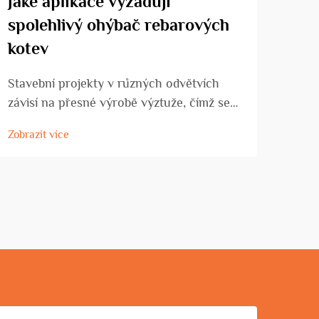
Jaké aplikace vyžadují
Jak
spolehlivý ohýbač rebarových
ohý
kotev
sta
Stavební projekty v různých odvětvích
Výbě
závisí na přesné výrobě výztuže, čímž se
ocel
ohýbač rebríků z výztužné oceli stává
vyža
Zobrazit více
Zobra
nezbytným zařízením pro stavební firmy,
tech
výrobní podniky specializující se na výztuž
rozh
a stavební firmy. Tyto specializované
proj
stroje přeměňují...
dlou