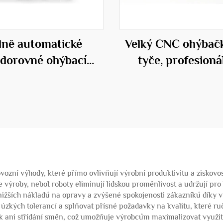
lně automatické
Velký CNC ohýbač
dorovné ohýbací
tyče, profesioná
centrum 50D
zařízení ve stavebn
zní výhody, které přímo ovlivňují výrobní produktivitu a ziskovo
 výroby, neboť roboty eliminují lidskou proměnlivost a udržují pro
ižších nákladů na opravy a zvýšené spokojenosti zákazníků díky v
ých tolerancí a splňovat přísné požadavky na kvalitu, které ruč
ek ani střídání směn, což umožňuje výrobcům maximalizovat využití