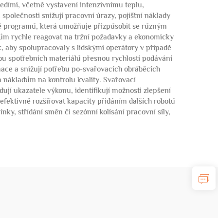
dími, včetně vystavení intenzivnímu teplu,
olečnosti snižují pracovní úrazy, pojišťní náklady
ně programů, která umožňuje přizpůsobit se různým
ům rychle reagovat na tržní požadavky a ekonomicky
k, aby spolupracovaly s lidskými operátory v případě
bu spotřebních materiálů přesnou rychlostí podávání
mace a snižují potřebu po-svařovacích obráběcích
 nákladům na kontrolu kvality. Svařovací
jí ukazatele výkonu, identifikují možnosti zlepšení
fektivně rozšiřovat kapacity přidáním dalších robotů
ky, střídání směn či sezónní kolísání pracovní síly,