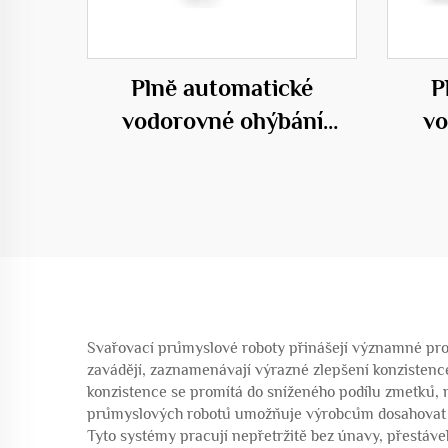
Plně automatické
P
vodorovné ohýbání
vo
modelu 50C
Svařovací průmyslové roboty přinášejí významné provo
zavádějí, zaznamenávají výrazné zlepšení konzistence
konzistence se promítá do sníženého podílu zmetků, n
průmyslových robotů umožňuje výrobcům dosahovat úzk
Tyto systémy pracují nepřetržitě bez únavy, přestáv