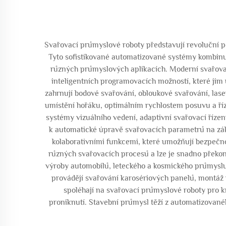
Svařovací průmyslové roboty představují revoluční p
Tyto sofistikované automatizované systémy kombinují
různých průmyslových aplikacích. Moderní svařovac
inteligentních programovacích možností, které jim
zahrnují bodové svařování, obloukové svařování, lase
umístění hořáku, optimálním rychlostem posuvu a říz
systémy vizuálního vedení, adaptivní svařovací řízení
k automatické úpravě svařovacích parametrů na zák
kolaborativními funkcemi, které umožňují bezpečno
různých svařovacích procesů a lze je snadno překo
výroby automobilů, leteckého a kosmického průmyslu,
provádějí svařování karosériových panelů, montáž
spoléhají na svařovací průmyslové roboty pro kr
proniknutí. Stavební průmysl těží z automatizované