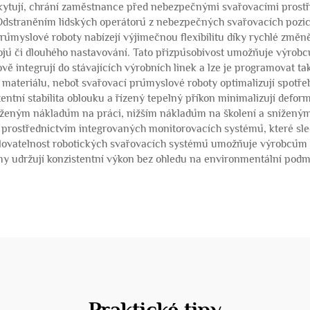
kytují, chrání zaměstnance před nebezpečnými svařovacími prostře
traněním lidských operátorů z nebezpečných svařovacích pozic sp
ůmyslové roboty nabízejí výjimečnou flexibilitu díky rychlé změ
jů či dlouhého nastavování. Tato přizpůsobivost umožňuje výrobc
ě integrují do stávajících výrobních linek a lze je programovat ta
materiálu, neboť svařovací průmyslové roboty optimalizují spotře
tní stabilita oblouku a řízený tepelný příkon minimalizují defor
íženým nákladům na práci, nižším nákladům na školení a sníženým
prostřednictvím integrovaných monitorovacích systémů, které sledu
kálovatelnost robotických svařovacích systémů umožňuje výrobcům e
my udržují konzistentní výkon bez ohledu na environmentální podmín
Praktické tipy