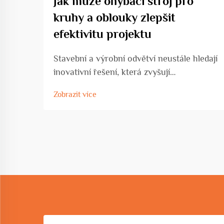
Jak může ohýbací stroj pro
kruhy a oblouky zlepšit
efektivitu projektu
Stavební a výrobní odvětví neustále hledají
inovativní řešení, která zvyšují
produktivitu a zároveň zachovávají
Zobrazit více
přesnost a kvalitní standardy. Ohýbací
stroj pro kruhy a oblouky představuje
transformační pokrok v oblasti tváření
kovů ...