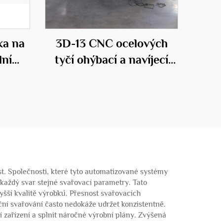
ka na
3D-13 CNC ocelových
lní
tyčí ohýbací a navíjecí
ictví
stroj
st. Společnosti, které tyto automatizované systémy
 každý svar stejné svařovací parametry. Tato
yšší kvalitě výrobků. Přesnost svařovacích
ní svařování často nedokáže udržet konzistentně.
 zařízení a splnit náročné výrobní plány. Zvýšená