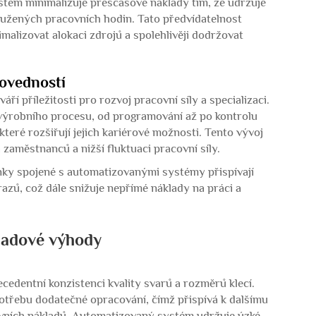
tém minimalizuje přesčasové náklady tím, že udržuje
oužených pracovních hodin. Tato předvídatelnost
alizovat alokaci zdrojů a spolehlivěji dodržovat
dovedností
 příležitosti pro rozvoj pracovní síly a specializaci.
 výrobního procesu, od programování až po kontrolu
 které rozšiřují jejich kariérové možnosti. Tento vývoj
 zaměstnanců a nižší fluktuaci pracovní síly.
nky spojené s automatizovanými systémy přispívají
azů, což dále snižuje nepřímé náklady na práci a
kladové výhody
ecedentní konzistenci kvality svarů a rozměrů klecí.
otřebu dodatečné opracování, čímž přispívá k dalšímu
vních nákladů. Automatizovaný systém udržuje úzké