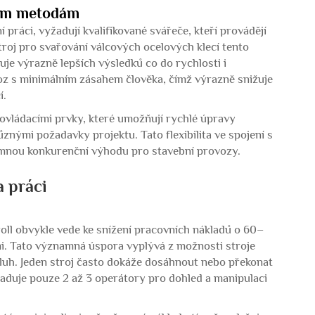
ním metodám
 práci, vyžadují kvalifikované svářeče, kteří provádějí
troj pro svařování válcových ocelových klecí tento
e výrazně lepších výsledků co do rychlosti i
oz s minimálním zásahem člověka, čímž výrazně snižuje
í.
vládacími prvky, které umožňují rychlé úpravy
znými požadavky projektu. Tato flexibilita ve spojení s
mnou konkurenční výhodu pro stavební provozy.
a práci
roll obvykle vede ke snížení pracovních nákladů o 60–
i. Tato významná úspora vyplývá z možnosti stroje
uh. Jeden stroj často dokáže dosáhnout nebo překonat
žaduje pouze 2 až 3 operátory pro dohled a manipulaci