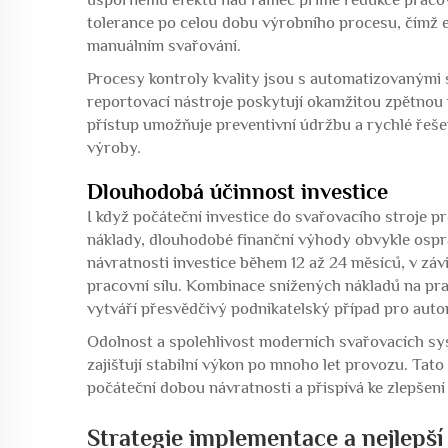
tolerance po celou dobu výrobního procesu, čímž el
manuálním svařování.
Procesy kontroly kvality jsou s automatizovanými s
reportovací nástroje poskytují okamžitou zpětnou
přístup umožňuje preventivní údržbu a rychlé řešení
výroby.
Dlouhodobá účinnost investice
I když počáteční investice do svařovacího stroje p
náklady, dlouhodobé finanční výhody obvykle ospr
návratnosti investice během 12 až 24 měsíců, v záv
pracovní sílu. Kombinace snížených nákladů na prac
vytváří přesvědčivý podnikatelský případ pro auto
Odolnost a spolehlivost moderních svařovacích sy
zajišťují stabilní výkon po mnoho let provozu. Tat
počáteční dobou návratnosti a přispívá ke zlepšení
Strategie implementace a nejlepš