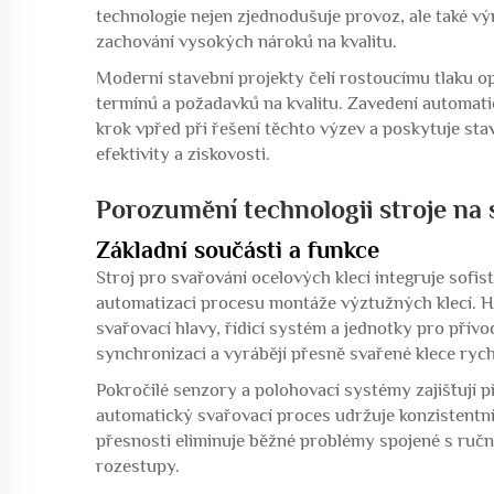
technologie nejen zjednodušuje provoz, ale také výr
zachování vysokých nároků na kvalitu.
Moderní stavební projekty čelí rostoucímu tlaku op
termínů a požadavků na kvalitu. Zavedení automa
krok vpřed při řešení těchto výzev a poskytuje st
efektivity a ziskovosti.
Porozumění technologii stroje na s
Základní součásti a funkce
Stroj pro svařování ocelových klecí integruje sofi
automatizaci procesu montáže výztužných klecí. H
svařovací hlavy, řídicí systém a jednotky pro přívo
synchronizaci a vyrábějí přesně svařené klece rych
Pokročilé senzory a polohovací systémy zajišťují 
automatický svařovací proces udržuje konzistentní 
přesnosti eliminuje běžné problémy spojené s ručn
rozestupy.