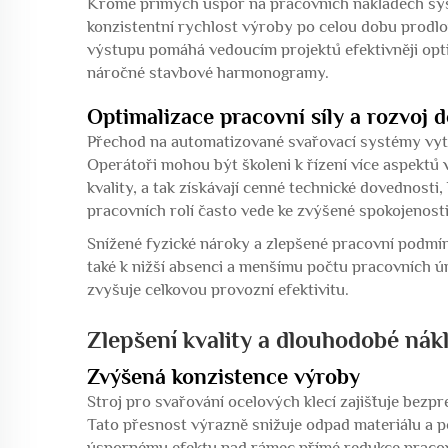
Kromě přímých úspor na pracovních nákladech sys
konzistentní rychlost výroby po celou dobu prodl
výstupu pomáhá vedoucím projektů efektivněji optim
náročné stavbové harmonogramy.
Optimalizace pracovní síly a rozvoj 
Přechod na automatizované svařovací systémy vytváří
Operátoři mohou být školeni k řízení více aspektů
kvality, a tak získávají cenné technické dovednosti,
pracovních rolí často vede ke zvýšené spokojenosti
Snížené fyzické nároky a zlepšené pracovní podmí
také k nižší absenci a menšímu počtu pracovních úr
zvyšuje celkovou provozní efektivitu.
Zlepšení kvality a dlouhodobé ná
Zvýšená konzistence výroby
Stroj pro svařování ocelových klecí zajišťuje bezpr
Tato přesnost výrazně snižuje odpad materiálu a p
úspornému efektu nad rámec přímé redukce praco