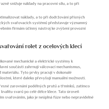
azně snižuje náklady na pracovní sílu, a to při
timalizovat náklady, a to při dodržování přísných
tických svařovacích systémů představuje významný
avebním firmám účinný nástroj ke zvýšení provozní
vařování rolet z ocelových klecí
stikované mechanické a elektrické systémy k
lavní součásti zahrnují válcovací mechanismus,
d materiálu. Tyto prvky pracují v dokonalé
lostmi, které daleko převyšují manuální možnosti.
přesné zarovnání podélných prutů a třmínků, zatímco
kvalitu svarů po celé délce klece. Tato úroveň
ím svařováním, jako je neúplná fúze nebo nepravidelné