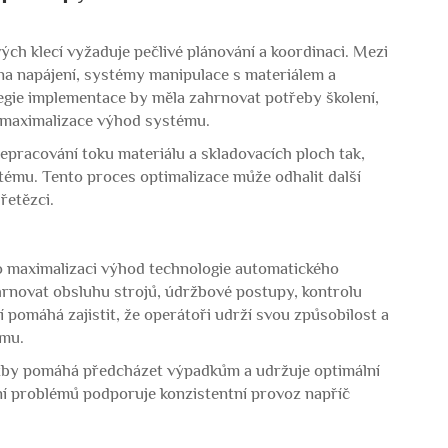
ch klecí vyžaduje pečlivé plánování a koordinaci. Mezi
 na napájení, systémy manipulace s materiálem a
egie implementace by měla zahrnovat potřeby školení,
 maximalizace výhod systému.
epracování toku materiálu a skladovacích ploch tak,
mu. Tento proces optimalizace může odhalit další
řetězci.
o maximalizaci výhod technologie automatického
hrnovat obsluhu strojů, údržbové postupy, kontrolu
í pomáhá zajistit, že operátoři udrží svou způsobilost a
ému.
žby pomáhá předcházet výpadkům a udržuje optimální
 problémů podporuje konzistentní provoz napříč