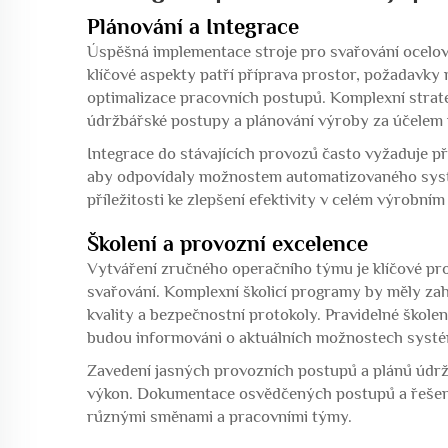
Plánování a Integrace
Úspěšná implementace stroje pro svařování ocelový
klíčové aspekty patří příprava prostor, požadavky
optimalizace pracovních postupů. Komplexní strat
údržbářské postupy a plánování výroby za účelem
Integrace do stávajících provozů často vyžaduje př
aby odpovídaly možnostem automatizovaného systé
příležitosti ke zlepšení efektivity v celém výrobním 
Školení a provozní excelence
Vytváření zručného operačního týmu je klíčové pr
svařování. Komplexní školicí programy by měly za
kvality a bezpečnostní protokoly. Pravidelné školen
budou informováni o aktuálních možnostech syst
Zavedení jasných provozních postupů a plánů údr
výkon. Dokumentace osvědčených postupů a řešení
různými směnami a pracovními týmy.