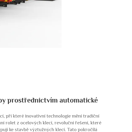
by prostřednictvím automatické
 při které inovativní technologie mění tradiční
ní rolet z ocelových klecí, revoluční řešení, které
ují ke stavbě výztužných klecí. Tato pokročilá