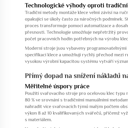
Technologické výhody oproti tradič
Tradiční metody montáže klece velmi závisí na ruční
opakující se úkoly často za náročných podmínek. S
proces transformuje pomocí automatizace a dosahuj
přesnosti. Technologie umožňuje nepřetržitý prov
počet pracovních hodin potřebných na výrobu klec
Moderní stroje jsou vybaveny programovatelnými o
specifikací klece a umožňují rychlý přechod mezi rů
vysokou výrobní kapacitou systému vytváří význa
Přímý dopad na snížení nákladů n
Měřitelné úspory práce
Použití svařovacího stroje pro ocelovou klec typu 
80 % ve srovnání s tradičními manuálními metodam
nahradit více svařovacích týmů malým počtem obsl
výkon 8 až 10 kvalifikovaných svářečů, přičemž vy
s materiálem.