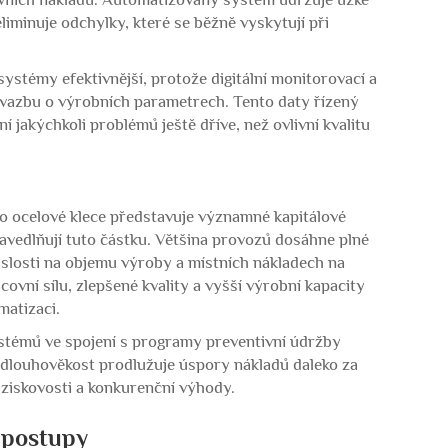
iminuje odchylky, které se běžně vyskytují při
ystémy efektivnější, protože digitální monitorovací a
 vazbu o výrobních parametrech. Tento daty řízený
 jakýchkoli problémů ještě dříve, než ovlivní kvalitu
ro ocelové klece představuje významné kapitálové
avedlňují tuto částku. Většina provozů dosáhne plné
islosti na objemu výroby a místních nákladech na
ovní sílu, zlepšené kvality a vyšší výrobní kapacity
matizaci.
stémů ve spojení s programy preventivní údržby
o dlouhověkost prodlužuje úspory nákladů daleko za
 ziskovosti a konkurenční výhody.
í postupy