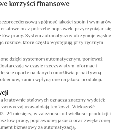
owe korzyści finansowe
bezprecedensową spójność jakości spoin i wymiarów
teriałowe oraz potrzebę poprawek, przyczyniając się
ztów pracy. System automatyczny utrzymuje wąskie
jąc różnice, które często występują przy ręcznym
awnione dzięki systemom automatycznym, ponieważ
dostarczają w czasie rzeczywistym informacji
odejście oparte na danych umożliwia proaktywną
oblemów, zanim wpłyną one na jakość produkcji.
cji
a kratownic stalowych oznacza znaczny wydatek
 zazwyczaj uzasadniają ten koszt. Większość
2–24 miesięcy, w zależności od wielkości produkcji i
osztów pracy, poprawionej jakości oraz zwiększonej
gument biznesowy za automatyzacją.