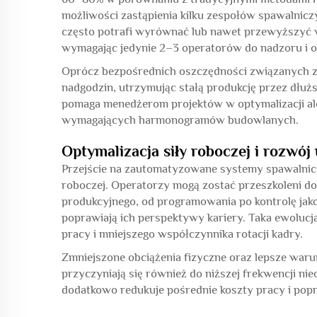
możliwości zastąpienia kilku zespołów spawalnic
często potrafi wyrównać lub nawet przewyższyć
wymagając jedynie 2–3 operatorów do nadzoru i o
Oprócz bezpośrednich oszczędności związanych z
nadgodzin, utrzymując stałą produkcję przez dłuż
pomaga menedżerom projektów w optymalizacji al
wymagających harmonogramów budowlanych.
Optymalizacja siły roboczej i rozwój
Przejście na zautomatyzowane systemy spawalnicze
roboczej. Operatorzy mogą zostać przeszkoleni d
produkcyjnego, od programowania po kontrolę jakoś
poprawiają ich perspektywy kariery. Taka ewolucj
pracy i mniejszego współczynnika rotacji kadry.
Zmniejszone obciążenia fizyczne oraz lepsze war
przyczyniają się również do niższej frekwencji ni
dodatkowo redukuje pośrednie koszty pracy i pop