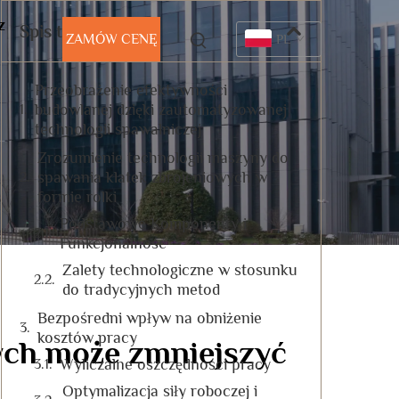
z
Spis treści
ZAMÓW CENĘ
PL
Przeobrażenie efektywności
budowlanej dzięki zautomatyzowanej
technologii spawalniczej
Zrozumienie technologii maszyny do
spawania klatek zbrojeniowych w
formie rolki
Podstawowe Komponenty i
Funkcjonalność
Zalety technologiczne w stosunku
do tradycyjnych metod
Bezpośredni wpływ na obniżenie
kosztów pracy
ych może zmniejszyć
Wyliczalne oszczędności pracy
Optymalizacja siły roboczej i