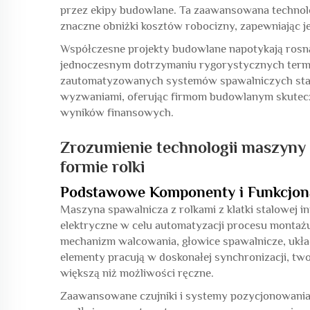
przez ekipy budowlane. Ta zaawansowana technolog
znaczne obniżki kosztów robocizny, zapewniając j
Współczesne projekty budowlane napotykają rosną
jednoczesnym dotrzymaniu rygorystycznych ter
zautomatyzowanych systemów spawalniczych stano
wyzwaniami, oferując firmom budowlanym skutecz
wyników finansowych.
Zrozumienie technologii maszyny
formie rolki
Podstawowe Komponenty i Funkcjon
Maszyna spawalnicza z rolkami z klatki stalowej
elektryczne w celu automatyzacji procesu montaż
mechanizm walcowania, głowice spawalnicze, układ
elementy pracują w doskonałej synchronizacji, two
większą niż możliwości ręczne.
Zaawansowane czujniki i systemy pozycjonowania