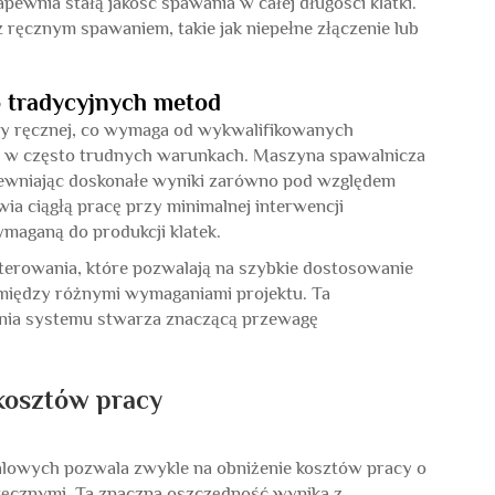
wnia stałą jakość spawania w całej długości klatki.
 ręcznym spawaniem, takie jak niepełne złączenie lub
o tradycyjnych metod
y ręcznej, co wymaga od wykwalifikowanych
 w często trudnych warunkach. Maszyna spawalnicza
pewniając doskonałe wyniki zarówno pod względem
wia ciągłą pracę przy minimalnej interwencji
ymaganą do produkcji klatek.
rowania, które pozwalają na szybkie dostosowanie
ia między różnymi wymaganiami projektu. Ta
nia systemu stwarza znaczącą przewagę
kosztów pracy
lowych pozwala zwykle na obniżenie kosztów pracy o
ęcznymi. Ta znaczna oszczędność wynika z