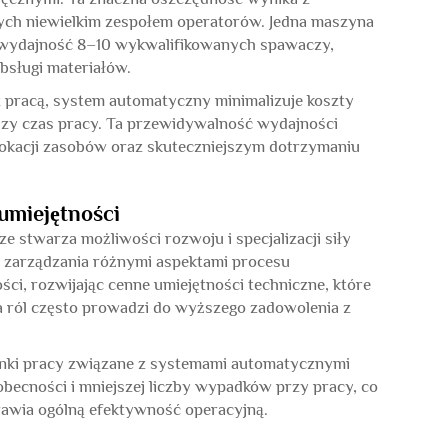
zych niewielkim zespołem operatorów. Jedna maszyna
 wydajność 8–10 wykwalifikowanych spawaczy,
bsługi materiałów.
 pracą, system automatyczny minimalizuje koszty
szy czas pracy. Ta przewidywalność wydajności
okacji zasobów oraz skuteczniejszym dotrzymaniu
 umiejętności
 stwarza możliwości rozwoju i specjalizacji siły
o zarządzania różnymi aspektami procesu
ci, rozwijając cenne umiejętności techniczne, które
a ról często prowadzi do wyższego zadowolenia z
unki pracy związane z systemami automatycznymi
eobecności i mniejszej liczby wypadków przy pracy, co
rawia ogólną efektywność operacyjną.