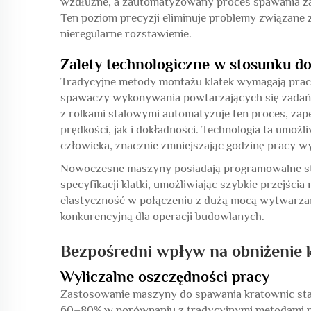
wzdłużne, a zautomatyzowany proces spawania zape
Ten poziom precyzji eliminuje problemy związane z
nieregularne rozstawienie.
Zalety technologiczne w stosunku d
Tradycyjne metody montażu klatek wymagają prac
spawaczy wykonywania powtarzających się zadań
z rolkami stalowymi automatyzuje ten proces, za
prędkości, jak i dokładności. Technologia ta umożli
człowieka, znacznie zmniejszając godzinę pracy w
Nowoczesne maszyny posiadają programowalne ste
specyfikacji klatki, umożliwiając szybkie przejśc
elastyczność w połączeniu z dużą mocą wytwarza
konkurencyjną dla operacji budowlanych.
Bezpośredni wpływ na obniżenie 
Wyliczalne oszczędności pracy
Zastosowanie maszyny do spawania kratownic sta
60–80% w porównaniu z tradycyjnymi metodami r