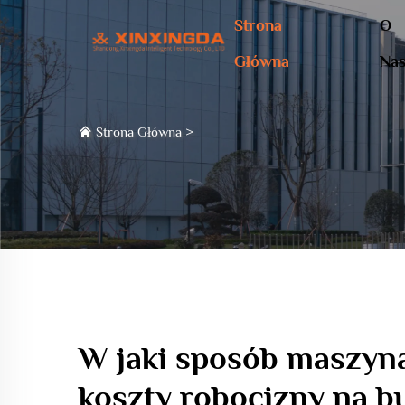
Strona
O
Główna
Na
Strona Główna
>
W jaki sposób maszyna
koszty robocizny na 