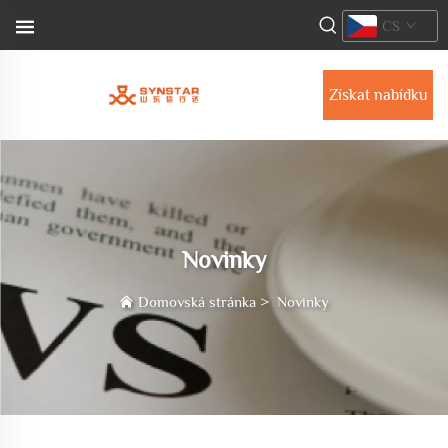
CS
Získat nabídku
Novinky
Domovská stránka
>
Novinky