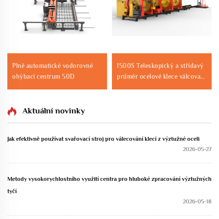
Plně automatické vodorovné
1500S Teleskopický a střídavý
ohýbací centrum 50D
průměr ocelové klece válcovací
svařovací stroj
Aktuální novinky
Jak efektivně používat svařovací stroj pro válecování klecí z výztužné oceli
2026-05-27
Metody vysokorychlostního využití centra pro hluboké zpracování výztužných
tyčí
2026-05-18