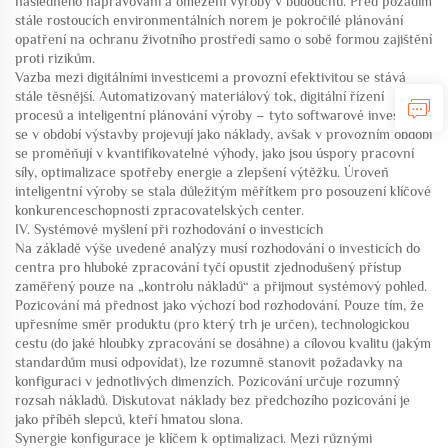
následného napravování a omezení výroby v budoucnu. Před pozadím
stále rostoucích environmentálních norem je pokročilé plánování
opatření na ochranu životního prostředí samo o sobě formou zajištění
proti rizikům.
Vazba mezi digitálními investicemi a provozní efektivitou se stává
stále těsnější. Automatizovaný materiálový tok, digitální řízení
procesů a inteligentní plánování výroby – tyto softwarové investice
se v období výstavby projevují jako náklady, avšak v provozním období
se proměňují v kvantifikovatelné výhody, jako jsou úspory pracovní
síly, optimalizace spotřeby energie a zlepšení výtěžku. Úroveň
inteligentní výroby se stala důležitým měřítkem pro posouzení klíčové
konkurenceschopnosti zpracovatelských center.
IV. Systémové myšlení při rozhodování o investicích
Na základě výše uvedené analýzy musí rozhodování o investicích do
centra pro hluboké zpracování tyčí opustit zjednodušený přístup
zaměřený pouze na „kontrolu nákladů“ a přijmout systémový pohled.
Pozicování má přednost jako výchozí bod rozhodování. Pouze tím, že
upřesníme směr produktu (pro který trh je určen), technologickou
cestu (do jaké hloubky zpracování se dosáhne) a cílovou kvalitu (jakým
standardům musí odpovídat), lze rozumně stanovit požadavky na
konfiguraci v jednotlivých dimenzích. Pozicování určuje rozumný
rozsah nákladů. Diskutovat náklady bez předchozího pozicování je
jako příběh slepců, kteří hmatou slona.
Synergie konfigurace je klíčem k optimalizaci. Mezi různými