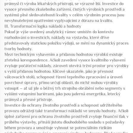
průmysl či výroba lékařských přístrojů, se výrazně liší. Investice do
vysoce přesného zkušebního zařízení, čistých výrobních prostředí a
systémů plné sledovatelnosti kvality v celém výrobním procesu jsou
nevyhnutelnými opatřeními vyplývajícími z důrazu na kvalitu.
III. Transformační logika nákladů a hodnoty
Pokud je výše uvedený analytický rámec umístěn do kontextu
rozhodování o investicích, náklady na výstavbu, které dříve
představovaly statickou položku výdajů, se mění na dynamický proces
tvorby hodnoty.
Mezi technickým vybavením a přidanou hodnotou výrobků existuje
zřetelná korespondence. Ačkoli zavedení vysoce kvalitního vybavení
zvyšuje počáteční náklady, zároveň otevírá tržní prostor pro výrobky
s vyšší přidanou hodnotou. Klíčové ukazatele, jako je přesnost
válcovacích stolů, schopnost řízení tepelného zpracování a úroveň
povrchové úpravy, přímo určují oblasti, do nichž mohou výrobky
vstoupit – ať už jde o běžný trh strojního obrábění nebo segmenty s
vyššími vstupními bariérami, jako jsou jaderná energetika, letecký
průmysl a přesné přístroje.
Investice do ochrany životního prostředí a schopnost udržitelného
provozu odrážejí také transformaci nákladů ve smyslu hodnoty. Ačkoli
úplné zařízení pro ochranu životního prostředí zvyšuje finanční tlak v
průběhu výstavby, přináší jistotu dlouhodobého souladu s požadavky
během provozu a umožňuje vyhnout se potenciálním rizikům