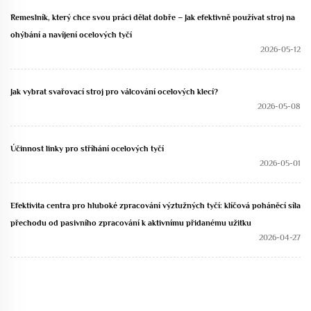
Řemeslník, který chce svou práci dělat dobře – Jak efektivně používat stroj na
ohýbání a navíjení ocelových tyčí
2026-05-12
Jak vybrat svařovací stroj pro válcování ocelových klecí?
2026-05-08
Účinnost linky pro stříhání ocelových tyčí
2026-05-01
Efektivita centra pro hluboké zpracování výztužných tyčí: klíčová poháněcí síla
přechodu od pasivního zpracování k aktivnímu přidanému užitku
2026-04-27