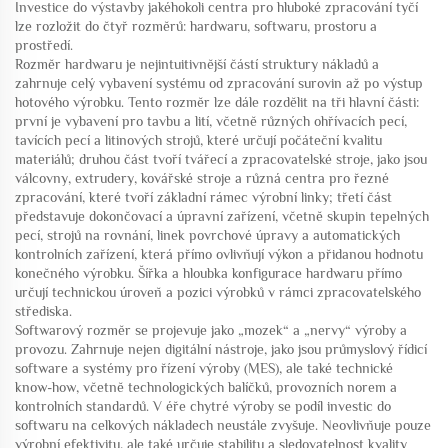
Investice do výstavby jakéhokoli centra pro hluboké zpracování tyčí
lze rozložit do čtyř rozměrů: hardwaru, softwaru, prostoru a
prostředí.
Rozměr hardwaru je nejintuitivnější částí struktury nákladů a
zahrnuje celý vybavení systému od zpracování surovin až po výstup
hotového výrobku. Tento rozměr lze dále rozdělit na tři hlavní části:
první je vybavení pro tavbu a lití, včetně různých ohřívacích pecí,
tavících pecí a litinových strojů, které určují počáteční kvalitu
materiálů; druhou část tvoří tvářecí a zpracovatelské stroje, jako jsou
válcovny, extrudery, kovářské stroje a různá centra pro řezné
zpracování, které tvoří základní rámec výrobní linky; třetí část
představuje dokončovací a úpravní zařízení, včetně skupin tepelných
pecí, strojů na rovnání, linek povrchové úpravy a automatických
kontrolních zařízení, která přímo ovlivňují výkon a přidanou hodnotu
konečného výrobku. Šířka a hloubka konfigurace hardwaru přímo
určují technickou úroveň a pozici výrobků v rámci zpracovatelského
střediska.
Softwarový rozměr se projevuje jako „mozek“ a „nervy“ výroby a
provozu. Zahrnuje nejen digitální nástroje, jako jsou průmyslový řídicí
software a systémy pro řízení výroby (MES), ale také technické
know-how, včetně technologických balíčků, provozních norem a
kontrolních standardů. V éře chytré výroby se podíl investic do
softwaru na celkových nákladech neustále zvyšuje. Neovlivňuje pouze
výrobní efektivitu, ale také určuje stabilitu a sledovatelnost kvality