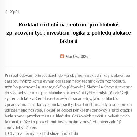
Zpět
Rozklad nákladů na centrum pro hluboké
zpracování tyčí: investiční logika z pohledu alokace
faktorů
Mar 05, 2026
Při rozhodování o investicích do výroby není náklad nikdy izolovanou
částkou, nýbrž komplexním odrazem řady technických rozhodnutí,
tržního postavení a strategického plánování. Složení a úroveň investic
do výstavby centra pro hluboké zpracování tyčí v podstatě odrážejí
systematické zvážení investorovými parametry, jako je hloubka
zpracování, měřítko výrobní kapacity, kvalitní standardy a schopnosti
udržitelného rozvoje. Pokud se odloží konkrétní cenovky a tato otázka
bude znovu prozkoumána z hlediska složkových prvků a ovlivňujících
faktorů, může to poskytnout investorům v odvětví univerzálnější
analytický rámec.
I. Čtyřrozměrný rozklad složení nákladů