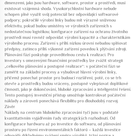
dimenzemi, jako jsou hardware, software, prostor a prostředí, musí
existovat vzájemná shoda. Vysokorychlostní hardware nebude
schopen plně využít svůj potenciál bez odpovídající softwarové
podpory; pokročilé výrobní linky budou mít výrazně sníženou
efektivitu, pokud budou umístěny ve výrobních zařízeních s
nedostatečnou logistikou; konfigurace zařízení na ochranu životního
prostředí musí rovněž odpovídat výrobní kapacitě a charakteristikám
výrobního procesu. Zařízení s příliš nízkou úrovní nebudou splňovat
předpisy, zatímco příliš výkonné zařízení povedou k plýtvání zdroji.
Plánování fází poskytuje proveditelnou cestu k realizaci. Pro
investory s omezenými finančními prostředky lze zvážit strategii
„celkového plánování a postupné realizace“: v počáteční fázi se
zaměřit na základní procesy a vybudovat hlavní výrobní linky,
přičemž ponechat prostor pro budoucí rozšíření; poté, co se trh
otevře a prostředky budou vráceny, postupně vylepšovat doplňkové
činnosti, jako je dokončování, hluboké zpracování a inteligentní řešení.
Tento postupný investiční přístup umožňuje kontrolovat počáteční
náklady a zároveň ponechává flexibilitu pro dlouhodobý rozvoj.
Závěr
Náklady na centrum hlubokého zpracování tyčí jsou v podstatě
kvantitativním vyjádřením řady strategických rozhodnutí. Od
konfigurace hardwaru až po investice do softwaru, od plánování
prostoru po řízení environmentálních faktorů – každá investice
odpovídá důkladnému zvážení směru výrobků, tržní pozice a