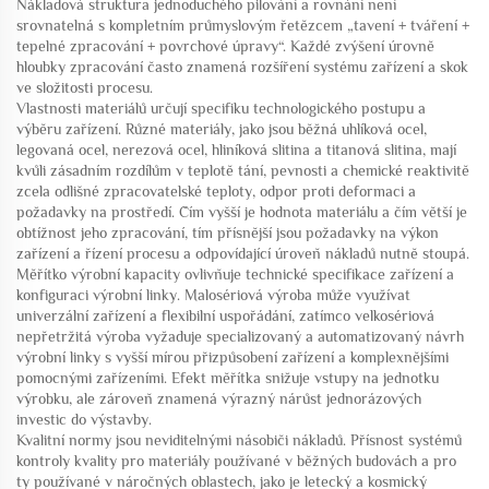
Nákladová struktura jednoduchého pilování a rovnání není
srovnatelná s kompletním průmyslovým řetězcem „tavení + tváření +
tepelné zpracování + povrchové úpravy“. Každé zvýšení úrovně
hloubky zpracování často znamená rozšíření systému zařízení a skok
ve složitosti procesu.
Vlastnosti materiálů určují specifiku technologického postupu a
výběru zařízení. Různé materiály, jako jsou běžná uhlíková ocel,
legovaná ocel, nerezová ocel, hliníková slitina a titanová slitina, mají
kvůli zásadním rozdílům v teplotě tání, pevnosti a chemické reaktivitě
zcela odlišné zpracovatelské teploty, odpor proti deformaci a
požadavky na prostředí. Čím vyšší je hodnota materiálu a čím větší je
obtížnost jeho zpracování, tím přísnější jsou požadavky na výkon
zařízení a řízení procesu a odpovídající úroveň nákladů nutně stoupá.
Měřítko výrobní kapacity ovlivňuje technické specifikace zařízení a
konfiguraci výrobní linky. Malosériová výroba může využívat
univerzální zařízení a flexibilní uspořádání, zatímco velkosériová
nepřetržitá výroba vyžaduje specializovaný a automatizovaný návrh
výrobní linky s vyšší mírou přizpůsobení zařízení a komplexnějšími
pomocnými zařízeními. Efekt měřítka snižuje vstupy na jednotku
výrobku, ale zároveň znamená výrazný nárůst jednorázových
investic do výstavby.
Kvalitní normy jsou neviditelnými násobiči nákladů. Přísnost systémů
kontroly kvality pro materiály používané v běžných budovách a pro
ty používané v náročných oblastech, jako je letecký a kosmický