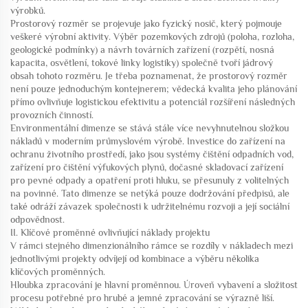
výrobků.
Prostorový rozměr se projevuje jako fyzický nosič, který pojmouje
veškeré výrobní aktivity. Výběr pozemkových zdrojů (poloha, rozloha,
geologické podmínky) a návrh továrních zařízení (rozpětí, nosná
kapacita, osvětlení, tokové linky logistiky) společně tvoří jádrový
obsah tohoto rozměru. Je třeba poznamenat, že prostorový rozměr
není pouze jednoduchým kontejnerem; vědecká kvalita jeho plánování
přímo ovlivňuje logistickou efektivitu a potenciál rozšíření následných
provozních činností.
Environmentální dimenze se stává stále více nevyhnutelnou složkou
nákladů v moderním průmyslovém výrobě. Investice do zařízení na
ochranu životního prostředí, jako jsou systémy čištění odpadních vod,
zařízení pro čištění výfukových plynů, dočasné skladovací zařízení
pro pevné odpady a opatření proti hluku, se přesunuly z volitelných
na povinné. Tato dimenze se netýká pouze dodržování předpisů, ale
také odráží závazek společnosti k udržitelnému rozvoji a její sociální
odpovědnost.
II. Klíčové proměnné ovlivňující náklady projektu
V rámci stejného dimenzionálního rámce se rozdíly v nákladech mezi
jednotlivými projekty odvíjejí od kombinace a výběru několika
klíčových proměnných.
Hloubka zpracování je hlavní proměnnou. Úroveň vybavení a složitost
procesu potřebné pro hrubé a jemné zpracování se výrazně liší.