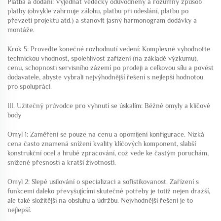
Platba a dodání: Vyjednat vědecky odůvodněný a rozumný způsob
platby (obvykle zahrnuje zálohu, platbu při odeslání, platbu po
převzetí projektu atd.) a stanovit jasný harmonogram dodávky a
montáže.
Krok 5: Proveďte konečné rozhodnutí vedení: Komplexně vyhodnoťte
technickou vhodnost, spolehlivost zařízení (na základě výzkumu),
cenu, schopnosti servisního zázemí po prodeji a celkovou sílu a pověst
dodavatele, abyste vybrali nejvýhodnější řešení s nejlepší hodnotou
pro spolupráci.
III. Užitečný průvodce pro vyhnutí se úskalím: Běžné omyly a klíčové
body
Omyl 1: Zaměření se pouze na cenu a opomíjení konfigurace. Nízká
cena často znamená snížení kvality klíčových komponent, slabší
konstrukční ocel a hrubé zpracování, což vede ke častým poruchám,
snížené přesnosti a kratší životnosti.
Omyl 2: Slepé usilování o specializaci a sofistikovanost. Zařízení s
funkcemi daleko převyšujícími skutečné potřeby je totiž nejen dražší,
ale také složitější na obsluhu a údržbu. Nejvhodnější řešení je to
nejlepší.