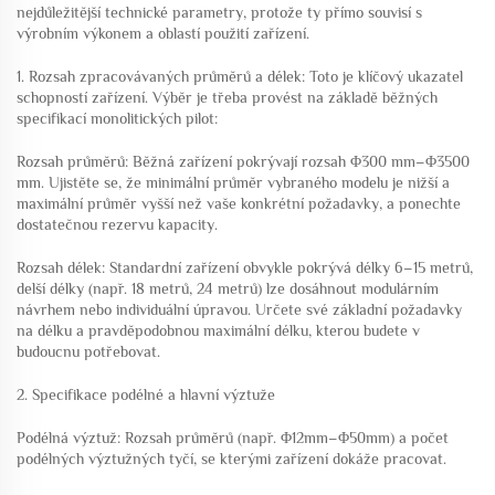
nejdůležitější technické parametry, protože ty přímo souvisí s
výrobním výkonem a oblastí použití zařízení.
1. Rozsah zpracovávaných průměrů a délek: Toto je klíčový ukazatel
schopností zařízení. Výběr je třeba provést na základě běžných
specifikací monolitických pilot:
Rozsah průměrů: Běžná zařízení pokrývají rozsah Φ300 mm–Φ3500
mm. Ujistěte se, že minimální průměr vybraného modelu je nižší a
maximální průměr vyšší než vaše konkrétní požadavky, a ponechte
dostatečnou rezervu kapacity.
Rozsah délek: Standardní zařízení obvykle pokrývá délky 6–15 metrů,
delší délky (např. 18 metrů, 24 metrů) lze dosáhnout modulárním
návrhem nebo individuální úpravou. Určete své základní požadavky
na délku a pravděpodobnou maximální délku, kterou budete v
budoucnu potřebovat.
2. Specifikace podélné a hlavní výztuže
Podélná výztuž: Rozsah průměrů (např. Φ12mm–Φ50mm) a počet
podélných výztužných tyčí, se kterými zařízení dokáže pracovat.