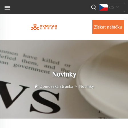
CS
Získat nabídku
Novinky
Domovská stránka
>
Novinky