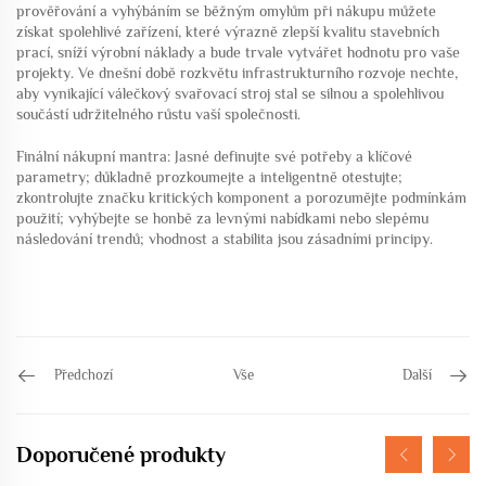
prověřování a vyhýbáním se běžným omylům při nákupu můžete
získat spolehlivé zařízení, které výrazně zlepší kvalitu stavebních
prací, sníží výrobní náklady a bude trvale vytvářet hodnotu pro vaše
projekty. Ve dnešní době rozkvětu infrastrukturního rozvoje nechte,
aby vynikající válečkový svařovací stroj stal se silnou a spolehlivou
součástí udržitelného růstu vaší společnosti.
Finální nákupní mantra: Jasné definujte své potřeby a klíčové
parametry; důkladně prozkoumejte a inteligentně otestujte;
zkontrolujte značku kritických komponent a porozumějte podmínkám
použití; vyhýbejte se honbě za levnými nabídkami nebo slepému
následování trendů; vhodnost a stabilita jsou zásadními principy.
Předchozí
Vše
Další
Doporučené produkty