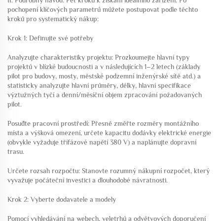
II. Podrobný návod: Pět kroků k získání ideálního zařízení. Po
pochopení klíčových parametrů můžete postupovat podle těchto
kroků pro systematický nákup:
Krok 1: Definujte své potřeby
Analyzujte charakteristiky projektu: Prozkoumejte hlavní typy
projektů v blízké budoucnosti a v následujících 1–2 letech (základy
pilot pro budovy, mosty, městské podzemní inženýrské sítě atd.) a
statisticky analyzujte hlavní průměry, délky, hlavní specifikace
výztužných tyčí a denní/měsíční objem zpracování požadovaných
pilot.
Posuďte pracovní prostředí: Přesně změřte rozměry montážního
místa a výšková omezení, určete kapacitu dodávky elektrické energie
(obvykle vyžaduje třífázové napětí 380 V) a naplánujte dopravní
trasu.
Určete rozsah rozpočtu: Stanovte rozumný nákupní rozpočet, který
vyvažuje počáteční investici a dlouhodobé návratnosti.
Krok 2: Vyberte dodavatele a modely
Pomocí vyhledávání na webech, veletrhů a odvětvových doporučení