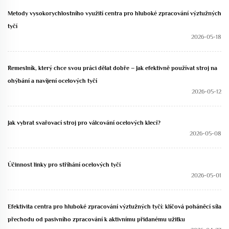
Metody vysokorychlostního využití centra pro hluboké zpracování výztužných
tyčí
2026-05-18
Řemeslník, který chce svou práci dělat dobře – Jak efektivně používat stroj na
ohýbání a navíjení ocelových tyčí
2026-05-12
Jak vybrat svařovací stroj pro válcování ocelových klecí?
2026-05-08
Účinnost linky pro stříhání ocelových tyčí
2026-05-01
Efektivita centra pro hluboké zpracování výztužných tyčí: klíčová poháněcí síla
přechodu od pasivního zpracování k aktivnímu přidanému užitku