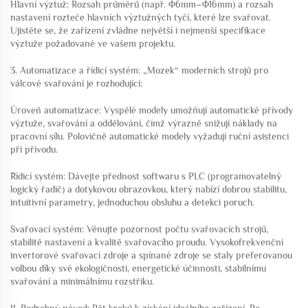
Hlavní výztuž: Rozsah průměrů (např. Φ6mm–Φ16mm) a rozsah
nastavení rozteče hlavních výztužných tyčí, které lze svařovat.
Ujistěte se, že zařízení zvládne největší i nejmenší specifikace
výztuže požadované ve vašem projektu.
3. Automatizace a řídicí systém: „Mozek“ moderních strojů pro
válcové svařování je rozhodující:
Úroveň automatizace: Vyspělé modely umožňují automatické přívody
výztuže, svařování a oddělování, čímž výrazně snižují náklady na
pracovní sílu. Polovičně automatické modely vyžadují ruční asistenci
při přívodu.
Řídicí systém: Dávejte přednost softwaru s PLC (programovatelný
logický řadič) a dotykovou obrazovkou, který nabízí dobrou stabilitu,
intuitivní parametry, jednoduchou obsluhu a detekci poruch.
Svařovací systém: Věnujte pozornost počtu svařovacích strojů,
stabilitě nastavení a kvalitě svařovacího proudu. Vysokofrekvenční
invertorové svařovací zdroje a spínané zdroje se staly preferovanou
volbou díky své ekologičnosti, energetické účinnosti, stabilnímu
svařování a minimálnímu rozstřiku.