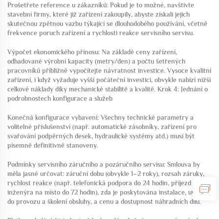
Prošetřete reference u zákazníků: Pokud je to možné, navštivte
stavební firmy, které již zařízení zakoupily, abyste získali jejich
skutečnou zpětnou vazbu týkající se dlouhodobého používání, včetně
frekvence poruch zařízení a rychlosti reakce servisního servisu.
Výpočet ekonomického přínosu: Na základě ceny zařízení,
odhadované výrobní kapacity (metry/den) a počtu šetřených
pracovníků přibližně vypočítejte návratnost investice. Vysoce kvalitní
zařízení, i když vyžaduje vyšší počáteční investici, obvykle nabízí nižší
celkové náklady díky mechanické stabilitě a kvalitě. Krok 4: Jednání o
podrobnostech konfigurace a služeb
Konečná konfigurace vybavení: Všechny technické parametry a
volitelné příslušenství (např. automatické zásobníky, zařízení pro
svařování podpěrných desek, hydraulické systémy atd.) musí být
písemně definitivně stanoveny.
Podmínky servisního záručního a pozáručního servisu: Smlouva by
měla jasně určovat: záruční dobu (obvykle 1–2 roky), rozsah záruky,
rychlost reakce (např. telefonická podpora do 24 hodin, příjezd
inženýra na místo do 72 hodin), zda je poskytována instalace, uvádění
do provozu a školení obsluhy, a cenu a dostupnost náhradních dílů.