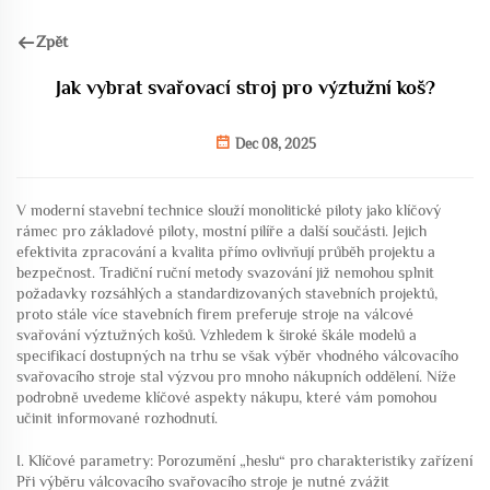
Zpět
Jak vybrat svařovací stroj pro výztužní koš?
Dec 08, 2025
V moderní stavební technice slouží monolitické piloty jako klíčový
rámec pro základové piloty, mostní pilíře a další součásti. Jejich
efektivita zpracování a kvalita přímo ovlivňují průběh projektu a
bezpečnost. Tradiční ruční metody svazování již nemohou splnit
požadavky rozsáhlých a standardizovaných stavebních projektů,
proto stále více stavebních firem preferuje stroje na válcové
svařování výztužných košů. Vzhledem k široké škále modelů a
specifikací dostupných na trhu se však výběr vhodného válcovacího
svařovacího stroje stal výzvou pro mnoho nákupních oddělení. Níže
podrobně uvedeme klíčové aspekty nákupu, které vám pomohou
učinit informované rozhodnutí.
I. Klíčové parametry: Porozumění „heslu“ pro charakteristiky zařízení
Při výběru válcovacího svařovacího stroje je nutné zvážit