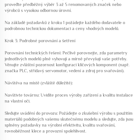
proveďte předběžný výběr 3 až 5 renomovaných značek nebo
výrobců s vysokou odbornou úrovní.
Na základě požadavků z kroku 1 požádejte každého dodavatele o
podrobnou technickou dokumentaci a ceny vhodných modelů.
Krok 3: Podrobné porovnání a šetření
Porovnání technických řešení: Pečlivě porovnejte, zda parametry
jednotlivých modelů plně vyhovují a mírně převyšují vaše potřeby.
Věnujte zvláštní pozornost konfiguraci klíčových komponent (např.
značka PLC, střídavý servomotor, vedení a zdroj pro svařování).
Návštěva na místě (zvláště důležité):
Navštivte továrnu: Uvidíte proces výroby zařízení a kvalitu instalace
na vlastní oči.
Sledujte uvádění do provozu: Požádejte o zkušební výrobu s použitím
materiálů podobných vašemu skutečnému modelu a sledujte, zda jsou
splněny požadavky na výrobní efektivitu, kvalitu svařování,
rovnoběžnost klece a provozní spolehlivost.