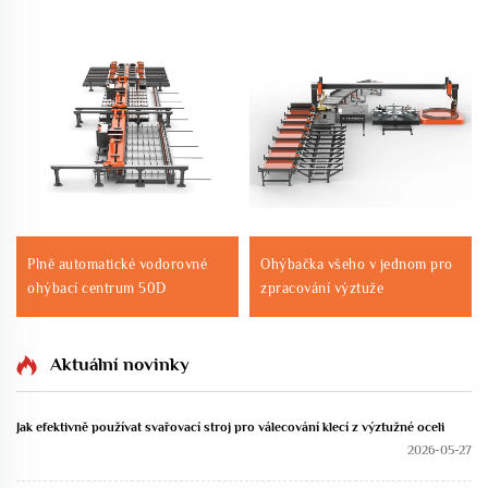
Plně automatické vodorovné
Ohýbačka všeho v jednom pro
ohýbací centrum 50D
zpracování výztuže
Aktuální novinky
Jak efektivně používat svařovací stroj pro válecování klecí z výztužné oceli
2026-05-27