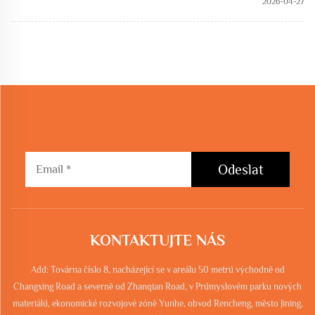
2026-04-27
Odeslat
KONTAKTUJTE NÁS
Add: Továrna číslo 8, nacházející se v areálu 50 metrů východně od
Changxing Road a severně od Zhanqian Road, v Průmyslovém parku nových
materiálů, ekonomické rozvojové zóně Yunhe, obvod Rencheng, město Jining,