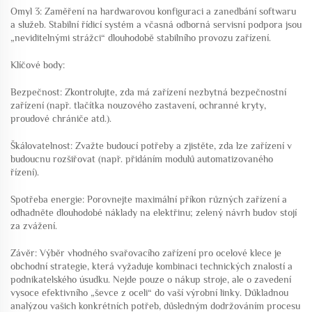
Omyl 3: Zaměření na hardwarovou konfiguraci a zanedbání softwaru
a služeb. Stabilní řídicí systém a včasná odborná servisní podpora jsou
„neviditelnými strážci“ dlouhodobě stabilního provozu zařízení.
Klíčové body:
Bezpečnost: Zkontrolujte, zda má zařízení nezbytná bezpečnostní
zařízení (např. tlačítka nouzového zastavení, ochranné kryty,
proudové chrániče atd.).
Škálovatelnost: Zvažte budoucí potřeby a zjistěte, zda lze zařízení v
budoucnu rozšiřovat (např. přidáním modulů automatizovaného
řízení).
Spotřeba energie: Porovnejte maximální příkon různých zařízení a
odhadněte dlouhodobé náklady na elektřinu; zelený návrh budov stojí
za zvážení.
Závěr: Výběr vhodného svařovacího zařízení pro ocelové klece je
obchodní strategie, která vyžaduje kombinaci technických znalostí a
podnikatelského úsudku. Nejde pouze o nákup stroje, ale o zavedení
vysoce efektivního „ševce z oceli“ do vaší výrobní linky. Důkladnou
analýzou vašich konkrétních potřeb, důsledným dodržováním procesu