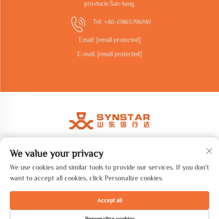
provincie Šan-tung.
Tel:
+86-17865796190
Email:
[email protected]
E-mail:
[email protected]
We value your privacy
Copyright © 2026 Shandong synstar Intelligent Technology Co., Ltd.
Všechna práva vyhrazena. -
Zásady ochrany soukromí
We use cookies and similar tools to provide our services. If you don't
want to accept all cookies, click Personalize cookies.
Accept all