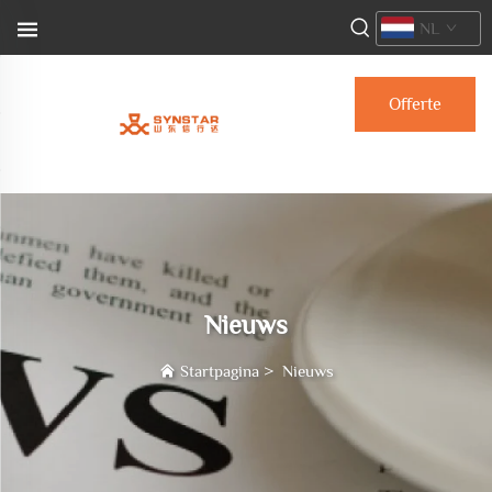
NL
Offerte
aanvragen
Nieuws
Startpagina
>
Nieuws