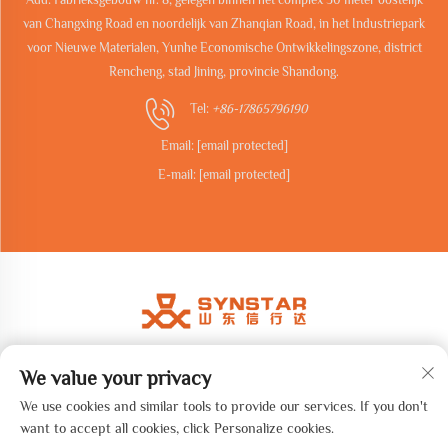
van Changxing Road en noordelijk van Zhanqian Road, in het Industriepark
voor Nieuwe Materialen, Yunhe Economische Ontwikkelingszone, district
Rencheng, stad Jining, provincie Shandong.
Tel:
+86-17865796190
Email:
[email protected]
E-mail:
[email protected]
We value your privacy
Copyright © 2026 Shandong Synstar Intelligent Technology Co., Ltd.
Alle rechten voorbehouden. -
Privacybeleid
We use cookies and similar tools to provide our services. If you don't
want to accept all cookies, click Personalize cookies.